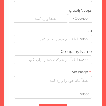
موبایل/واتساپ
Code
0/100
نام
0/100
Company Name
0/200
Message
0/1000