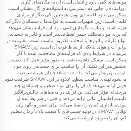
مولفه‌های کمی دارد و انتقال آسان آن به مکان‌های کاری
دورافتاده را جایی که دسترسی به استوانه‌های گاز مشکل است،
ممکن می‌سازد. اقتصادی بودن همچنین یکی دیگر از مزایای
کلیدی است، زیرا تجهیزات نسبت به فرآیندهای چسباندن دیگر کم
هزینه است و نیاز به نگهداری کمی دارد. این فرآیند نشان می‌دهد
که برای مواد مختلف چقدر انعطاف‌پذیر است و قادر به چسباندن
انواع فلزات و آلیاژها با انتخاب الکترود مناسب است. مقاومت در
برابر آب و هوای بد یکی از نقاط قوت آن است، زیرا SMAW
می‌تواند در شرایط بادی که فرآیندهای محافظت شده با گاز
ممکن است مشکل داشته باشند، به طور مؤثر عمل کند. طبیعت
بخشش‌پذیر این تکنیک آن را مناسب برای چسباندن روی مواد
آلوده یا ریزه‌دار می‌کند، ofsahgchh چندان همیشه توصیه
می‌شود تهیه‌ی مناسب سطح. علاوه بر این، SMAW ظرفیت نفوذ
خوبی ارائه می‌دهد که آن را برای مواد ضخیم و چسباندن چند
مرحله‌ای مؤثر می‌کند. این فرآیند در محیط‌های چالش‌برانگیز
قابلیت اطمینان عالی ارائه می‌دهد و حتی در شرایط ایده‌آل
نبودن، پایداری کمان را حفظ می‌کند. برای تعمیر و نگهداری،
توانایی SMAW در تولید چسب‌های با کیفیت بالا با زمان تنظیم
کم، آن را به ویژه ارزشمند می‌کند.