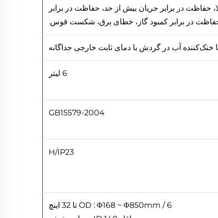
ا، حفاظت در برابر جریان بیش از حد، حفاظت در برابر
، حفاظت در برابر کمبود گاز، خطای برق، شکست قوس.
 خنک‌کننده آب در گردش با دمای ثابت خارجی جداگانه
6 لیتر
GB15579-2004
H/IP23
OD : Φ168 ~ Φ850mm / 6 تا 32 اینچ