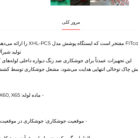
مرور کلی
FITco مفتخر است که ایست
تولید شیرآ
 چاک توخالی انتهایی هدایت می‌شود، مشعل جوشکاری توسط کشش کا
- ماده لوله: API 5L Gr.B, X52, X60, X65, فولاد ضد زنگ, فولاد CrMo و غیره.
- موقعیت جوشکاری: جوشکاری در موقعیت 1G (تفنگ جوشکاری حرکت نمی‌کند، چرخش قطعه کار