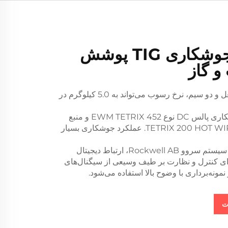
دستگاه جوشکاری TIG پوشش
و گاز
با طراحی دو مشعل و دو سیم، نرخ رسوب می‌تواند به 5.0 کیلوگرم در
با منبع تغذیه جوشکاری پالس DC نوع EWM TETRIX 452 و منبع
تغذیه سیم داغ TETRIX 200 HOT WIRE. عملکرد جوشکاری بسیار
نسل جدید PLC و سیستم سروو Rockwell AB، ارتباط دیجیتال
EtherNe برای کنترل و نظارت بر طیف وسیعی از سیگنال‌های
ونه‌برداری با وضوح بالا استفاده می‌شود.
ت