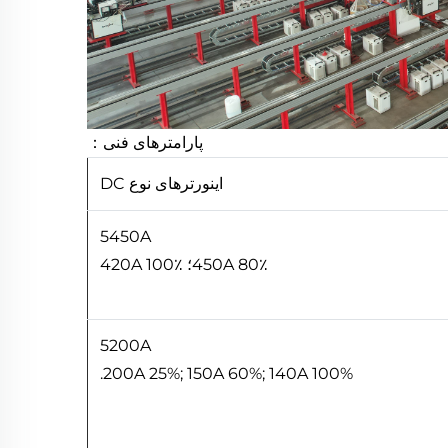
پارامترهای فنی：
اینورترهای نوع DC
5450A
450A 80٪؛ 420A 100٪
5200A
200A 25%; 150A 60%; 140A 100%.