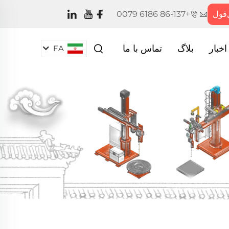
‌قول
+86-137 6186 0079
اخبار
بلاگ
تماس با ما
FA