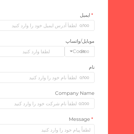
ایمیل
0/100
موبایل/واتساپ
Code
0/100
نام
0/100
Company Name
0/200
Message