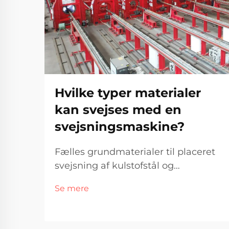
Hvilke typer materialer
kan svejses med en
svejsningsmaskine?
Fælles grundmaterialer til placeret
svejsning af kulstofstål og
lavlegerede stål Kulstofstål er fortsat
Se mere
det foretrukne grundmateriale til
placeret svejsning i mange sektorer.
Hvad er hovedårsagen? Det er