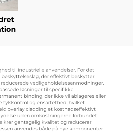
dret
tion
hed til industrielle anvendelser. For det
beskyttelseslag, der effektivt beskytter
 og reducerede vedligeholdelsesanmodninger.
passede løsninger til specifikke
rmanent binding, der ikke vil ablageres eller
de tykkontrol og ensartethed, hvilket
ld overlay cladding et kostnadseffektivt
nde ydelse uden omkostningerne forbundet
krer gentagelig kvalitet og reducerer
 processen anvendes både på nye komponenter