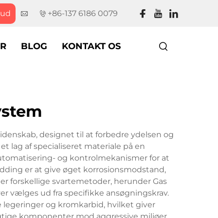
bud
+86-137 6186 0079
R
BLOG
KONTAKT OS
ystem
denskab, designet til at forbedre ydelsen og
 lag af specialiseret materiale på en
utomatisering- og kontrolmekanismer for at
adding er at give øget korrosionsmodstand,
der forskellige svartemetoder, herunder Gas
r vælges ud fra specifikke ansøgningskrav.
de legeringer og kromkarbid, hvilket giver
 vigtige komponenter mod aggressive miljøer,