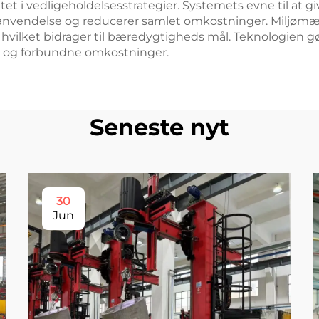
litet i vedligeholdelsesstrategier. Systemets evne til at g
nvendelse og reducerer samlet omkostninger. Miljømæs
, hvilket bidrager til bæredygtigheds mål. Teknologien g
er og forbundne omkostninger.
Seneste nyt
30
Jun