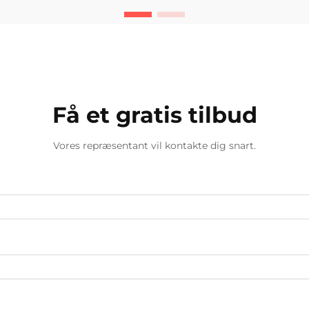
rolle i, hvad der faktisk fungerer
godt. Flere ampere betyder generelt
mere varme, der bliver lagt i m...
Få et gratis tilbud
Vores repræsentant vil kontakte dig snart.