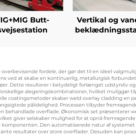
IG+MIG Butt-
Vertikal og van
svejsestation
beklædningssta
overbevisende fordele, der gør det til en ideel valgmulig
ns ved at skabe en kontinuerlig, metallurgisk forbundet 
øer. Dette resulterer i betydeligt forlænget udstyrsliv
 forskellige alegeringskombinationer, hvilket muliggør til
nelle coatingsmetoder skaber weld overlay cladding en pe
er langsigtede pålidelighed. Processen tilbyder fremragen
den behandlade overflade. Økonomisk set præsenterer we
, hvilket giver selskaber mulighed for at opnå fremrage
 komponenten. Den automatiserede natur af systemet si
onstante resultater over store overflader. Desuden kan