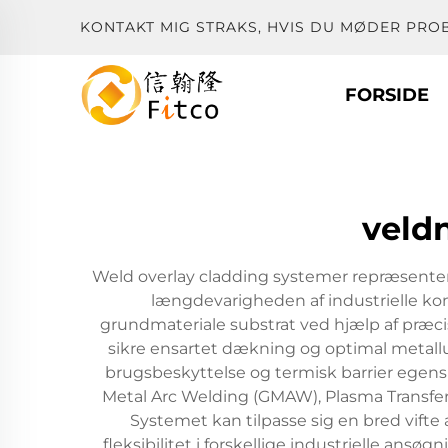
KONTAKT MIG STRAKS, HVIS DU MØDER PRO
FORSIDE
veld
Weld overlay cladding systemer repræsentere
længdevarigheden af industrielle kom
grundmateriale substrat ved hjælp af præc
sikre ensartet dækning og optimal metallu
brugsbeskyttelse og termisk barrier egensk
Metal Arc Welding (GMAW), Plasma Transfer
Systemet kan tilpasse sig en bred vifte a
fleksibilitet i forskellige industrielle an