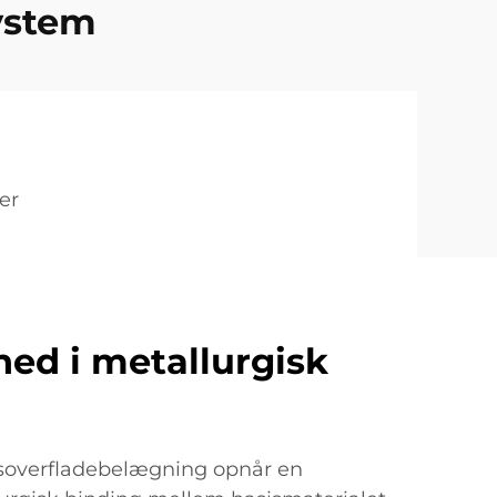
ystem
er
ed i metallurgisk
gsoverfladebelægning opnår en