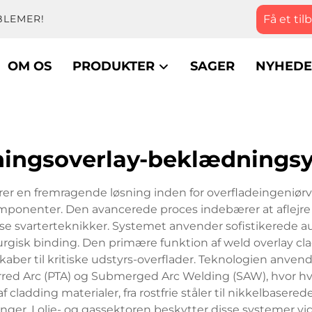
Få et til
BLEMER!
OM OS
PRODUKTER
SAGER
NYHEDE
ningsoverlay-beklædnings
r en fremragende løsning inden for overfladeingeniørvi
ponenter. Den avancerede proces indebærer at aflejre et
ise svarterteknikker. Systemet anvender sofistikerede a
rgisk binding. Den primære funktion af weld overlay cl
aber til kritiske udstyrs-overflader. Teknologien anven
red Arc (PTA) og Submerged Arc Welding (SAW), hvor hve
f cladding materialer, fra rostfrie ståler til nikkelbasere
søgninger. I olie- og gassektoren beskytter disse systemer