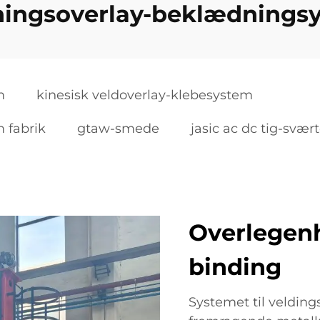
ningsoverlay-beklædnings
m
kinesisk veldoverlay-klebesystem
 fabrik
gtaw-smede
jasic ac dc tig-svært
Overlegenh
binding
Systemet til veldin