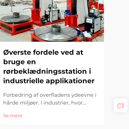
Ka
rø
re
Øverste fordele ved at
ve
bruge en
rørbeklædningsstation i
Øget
avan
industrielle applikationer
nut
Se 
milj
Forbedring af overfladens ydeevne i
faci
hårde miljøer. I industrier, hvor
min
korrosion, slid og højt tryk er
Se mere
ved
almindeligt, er det afgørende for
af de
den operative effektivitet at sikre