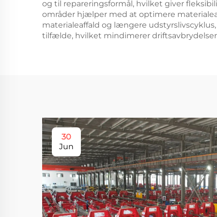
og til repareringsformål, hvilket giver fleksibi
områder hjælper med at optimere materialea
materialeaffald og længere udstyrslivscyklus
tilfælde, hvilket mindimerer driftsavbrydels
30
Jun