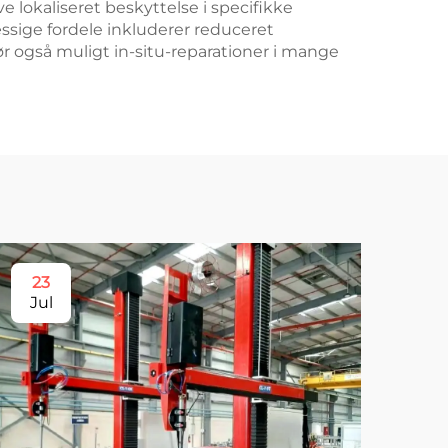
ive lokaliseret beskyttelse i specifikke
sige fordele inkluderer reduceret
ør også muligt in-situ-reparationer i mange
23
2
Jul
Ju