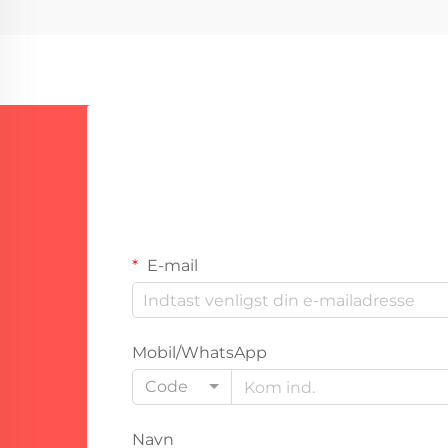
billigere end alternativer og virker
godt i...
E-mail
Mobil/WhatsApp
Code
Navn