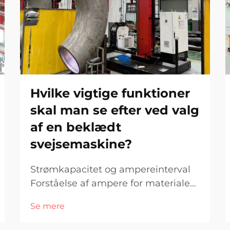
Hvilke vigtige funktioner
skal man se efter ved valg
af en beklædt
svejsemaskine?
Strømkapacitet og ampereinterval
Forståelse af ampere for materiale
tykkelse Når det kommer til
Se mere
svejsning af forskellige materiale
tykkelser, spiller ampere en stor