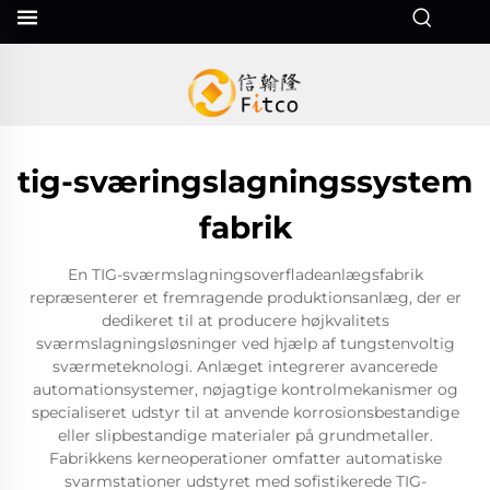
tig-sværingslagningssystem
fabrik
En TIG-sværmslagningsoverfladeanlægsfabrik
repræsenterer et fremragende produktionsanlæg, der er
dedikeret til at producere højkvalitets
sværmslagningsløsninger ved hjælp af tungstenvoltig
sværmeteknologi. Anlæget integrerer avancerede
automationsystemer, nøjagtige kontrolmekanismer og
specialiseret udstyr til at anvende korrosionsbestandige
eller slipbestandige materialer på grundmetaller.
Fabrikkens kerneoperationer omfatter automatiske
svarmstationer udstyret med sofistikerede TIG-