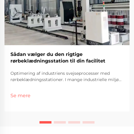
Sådan vælger du den rigtige
rørbeklædningsstation til din facilitet
Optimering af industriens svejseprocesser med
rørbeklædningsstationer. I mange industrielle miljøer
er beskyttelse af rørsystemer mod korrosion, slid og
varme afgørende for at opretholde langsigtet
Se mere
effektivitet og reducere
vedligeholdelsesomkostninger. En af de mest
effektive løsninger er anvendelsen af
rørbeklædningsstationer, som sikrer en holdbar
beskyttende overflade mod aggressive påvirkninger.