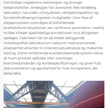
fremtidige inspektions teknologier og strenge
testprotokoller. Anlægget har avanceret ikke-skrøbelig
testudstyr, herunder ultralydstest, røntgeninspektion og
farvestofindtrængningstest muligheder. Hver fase af
slagsprocessen overvåges af sofistikerede
kvalitetskontrolsystemer, der verificerer parametre i realtid,
hvilket tillader øjeblikkelige korrektioner, hvis afvigelsen
opdages. Fabrikken har en på stedet beliggende
metallografisk laboratorium udstyret med avancerede
analyseinstrumenter til mikrostrukturanalyse og mekanisk
testing. Dette omfattende kvalitetsikkerheds-system sikrer,
at hvert produkt opfylder eller overstiger
branchestandarder og kundespecificeringer, og giver fuld
dokumentation og sporbarhed for hver komponent, der
behandles.