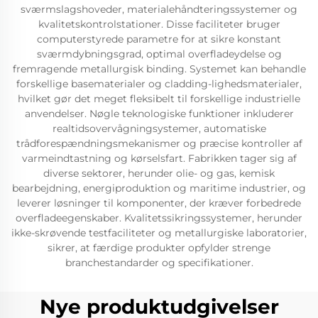
sværmslagshoveder, materialehåndteringssystemer og
kvalitetskontrolstationer. Disse faciliteter bruger
computerstyrede parametre for at sikre konstant
sværmdybningsgrad, optimal overfladeydelse og
fremragende metallurgisk binding. Systemet kan behandle
forskellige basematerialer og cladding-lighedsmaterialer,
hvilket gør det meget fleksibelt til forskellige industrielle
anvendelser. Nøgle teknologiske funktioner inkluderer
realtidsovervågningsystemer, automatiske
trådforespændningsmekanismer og præcise kontroller af
varmeindtastning og kørselsfart. Fabrikken tager sig af
diverse sektorer, herunder olie- og gas, kemisk
bearbejdning, energiproduktion og maritime industrier, og
leverer løsninger til komponenter, der kræver forbedrede
overfladeegenskaber. Kvalitetssikringssystemer, herunder
ikke-skrøvende testfaciliteter og metallurgiske laboratorier,
sikrer, at færdige produkter opfylder strenge
branchestandarder og specifikationer.
Nye produktudgivelser