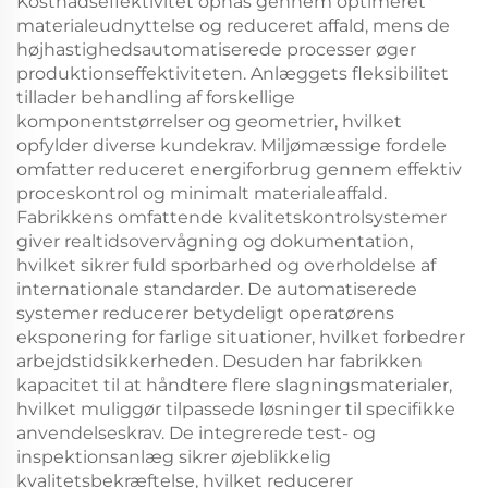
Kostnadseffektivitet opnås gennem optimeret
materialeudnyttelse og reduceret affald, mens de
højhastighedsautomatiserede processer øger
produktionseffektiviteten. Anlæggets fleksibilitet
tillader behandling af forskellige
komponentstørrelser og geometrier, hvilket
opfylder diverse kundekrav. Miljømæssige fordele
omfatter reduceret energiforbrug gennem effektiv
proceskontrol og minimalt materialeaffald.
Fabrikkens omfattende kvalitetskontrolsystemer
giver realtidsovervågning og dokumentation,
hvilket sikrer fuld sporbarhed og overholdelse af
internationale standarder. De automatiserede
systemer reducerer betydeligt operatørens
eksponering for farlige situationer, hvilket forbedrer
arbejdstidsikkerheden. Desuden har fabrikken
kapacitet til at håndtere flere slagningsmaterialer,
hvilket muliggør tilpassede løsninger til specifikke
anvendelseskrav. De integrerede test- og
inspektionsanlæg sikrer øjeblikkelig
kvalitetsbekræftelse, hvilket reducerer