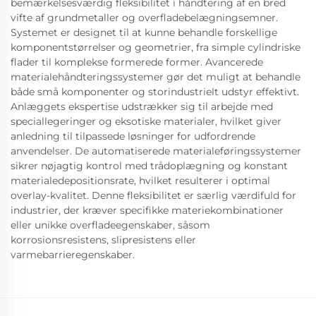
bemærkelsesværdig fleksibilitet i håndtering af en bred
vifte af grundmetaller og overfladebelægningsemner.
Systemet er designet til at kunne behandle forskellige
komponentstørrelser og geometrier, fra simple cylindriske
flader til komplekse formerede former. Avancerede
materialehåndteringssystemer gør det muligt at behandle
både små komponenter og storindustrielt udstyr effektivt.
Anlæggets ekspertise udstrækker sig til arbejde med
speciallegeringer og eksotiske materialer, hvilket giver
anledning til tilpassede løsninger for udfordrende
anvendelser. De automatiserede materialeføringssystemer
sikrer nøjagtig kontrol med trådoplægning og konstant
materialedepositionsrate, hvilket resulterer i optimal
overlay-kvalitet. Denne fleksibilitet er særlig værdifuld for
industrier, der kræver specifikke materiekombinationer
eller unikke overfladeegenskaber, såsom
korrosionsresistens, slipresistens eller
varmebarrieregenskaber.