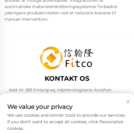
antallet af mulige anvendelser. Integrationen af
automatiske materialehåndteringssystemer forbedrer
yderligere produktiviteten ved at reducere kravene til
manuel intervention.
KONTAKT OS
Add: Nr. 583 Xintang vej, Højteknologisone, Kunshan,
Suzhou by, Jiangsu provins, Kina. 215316
Tel:
+86-137 6186 0079
We value your privacy
E-mail:
[email protected]
We use cookies and similar tools to provide our services.
If you don't want to accept all cookies, click Personalize
cookies.