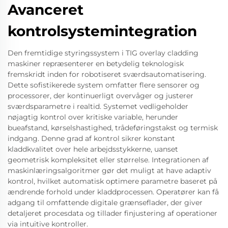
Avanceret
kontrolsystemintegration
Den fremtidige styringssystem i TIG overlay cladding
maskiner repræsenterer en betydelig teknologisk
fremskridt inden for robotiseret sværdsautomatisering.
Dette sofistikerede system omfatter flere sensorer og
processorer, der kontinuerligt overvåger og justerer
sværdsparametre i realtid. Systemet vedligeholder
nøjagtig kontrol over kritiske variable, herunder
bueafstand, kørselshastighed, trådeføringstakst og termisk
indgang. Denne grad af kontrol sikrer konstant
kladdkvalitet over hele arbejdsstykkerne, uanset
geometrisk kompleksitet eller størrelse. Integrationen af
maskinlæringsalgoritmer gør det muligt at have adaptiv
kontrol, hvilket automatisk optimere parametre baseret på
ændrende forhold under kladdprocessen. Operatører kan få
adgang til omfattende digitale grænseflader, der giver
detaljeret procesdata og tillader finjustering af operationer
via intuitive kontroller.