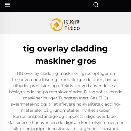
tig overlay cladding
maskiner gros
TIG overlay cladding maskiner i gros optager en
fremoverende løsning i metallurgiindustrien, hvilket
tilbyder præcision og effektivitet ved anvendelse af
beskyttende lag på metaloverflader. Disse sofistikerede
maskiner bruger Tungsten Inert Gas (TIG)
sværmeteknologi til at aflevere højkvalitets cladding-
materialer på grundmetaller, hvilket skaber
korrosionsbestandige og slipbestandige overflader.
Maskinerne har avancerede digitale kontrolsystemer, der
sikrer nøjagtige depositionalshastigheder, konstant