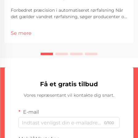
Forbedret præcision i automatiseret rørfalsning Når
det gælder vandret rørfalsning, søger producenter og
fabrikanter ofte udstyr, der garanterer konsistent høj
kvalitet, fart og stærke søm. Blandt de tilgængelige
Se mere
teknologier, Straight Seam TIG...
Få et gratis tilbud
Vores repræsentant vil kontakte dig snart.
E-mail
0/100