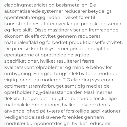
claddingmaterialet og basismetallen. De
automatiserede systemer reducerer betydeligt
operatørafhængigheden, hvilket fører til
konsistente resultater over lange produktionsserier
og flere skift. Disse maskiner viser en fremragende
økonomisk effektivitet gennem reduceret
materialeaffald og forbedret produktionseffektivitet.
De præcise kontrolsystemer gør det muligt for
operatørerne at opretholde nøjagtige
specifikationer, hvilket resulterer i færre
kvalitetskontrolproblemer og mindre behov for
ombygning. Energiforbrugseffektivitet er endnu en
vigtig fordel, da moderne TIG cladding systemer
optimerer strømforbruget samtidig med at de
opretholder højydelsesstandarder. Maskinernes
fleksibilitet gør det muligt at behandle forskellige
materialekombinationer, hvilket udvider deres
anvendelighed på tværs af forskellige applikationer.
Vedligeholdelseskravene forenkles gennem
modulær komponentdesign, hvilket reducerer