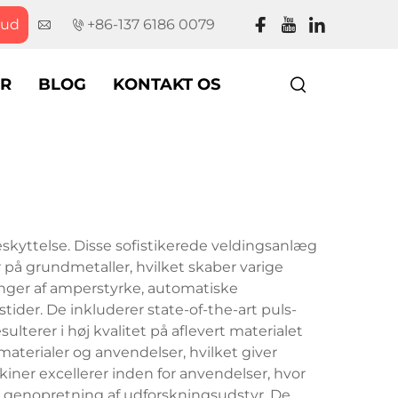
bud
+86-137 6186 0079
R
BLOG
KONTAKT OS
kyttelse. Disse sofistikerede veldingsanlæg
på grundmetaller, hvilket skaber varige
inger af amperstyrke, automatiske
der. De inkluderer state-of-the-art puls-
terer i høj kvalitet på aflevert materialet
terialer og anvendelser, hvilket giver
kiner excellerer inden for anvendelser, hvor
 genopretning af udforskningsudstyr. De