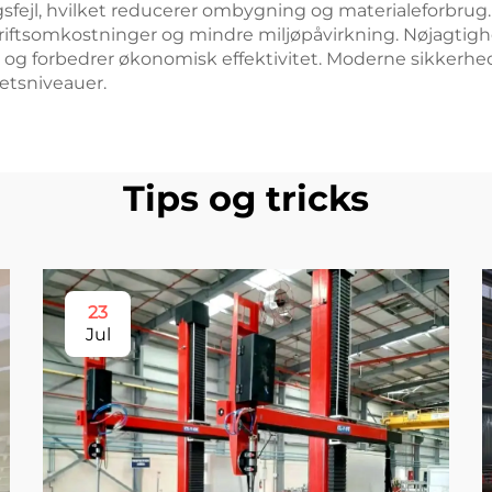
gsfejl, hvilket reducerer ombygning og materialeforbru
re driftsomkostninger og mindre miljøpåvirkning. Nøjagtig
d og forbedrer økonomisk effektivitet. Moderne sikkerh
etsniveauer.
Tips og tricks
23
Jul