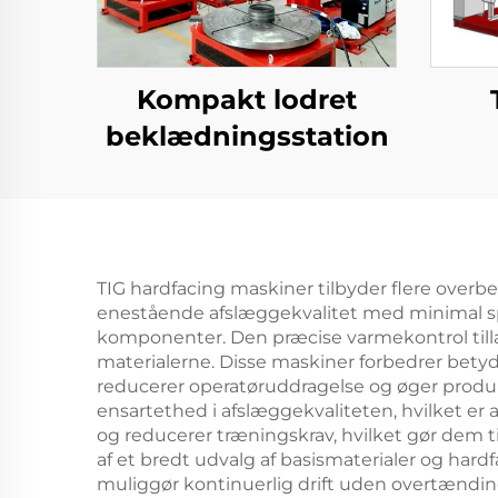
Kompakt lodret
beklædningsstation
om
TIG hardfacing maskiner tilbyder flere overbe
enestående afslæggekvalitet med minimal sprø
komponenter. Den præcise varmekontrol tillad
materialerne. Disse maskiner forbedrer betyd
reducerer operatøruddragelse og øger produk
ensartethed i afslæggekvaliteten, hvilket er
og reducerer træningskrav, hvilket gør dem ti
af et bredt udvalg af basismaterialer og hardf
muliggør kontinuerlig drift uden overtændin