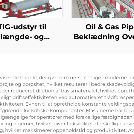
TIG-udstyr til
Oil & Gas Pi
længde- og
Beklædning Ove
kransvejsning
TIG svejsemas
visende fordele, der gør dem uerstattelige i moderne ind
jte og porøsitet, hvilket resulterer i bedre skadevoldi
er reduceret dilution af basismaterialet, hvilket opreth
eligt driftseffektiviteten ved automatiseret trådforesp
tiviteten. Evnen til at opretholde konstante veldingsp
 afgørende for kritiske komponenter. Maskinerne har brug
lgængelige for operatører med forskellige færdighedsnive
acing legemer, hvilket giver fleksibilitet i forskellige 
g, hvilket maksimerer oppeholdstid og produktivitet. 