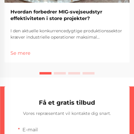
Hvordan forbedrer MIG-svejseudstyr
effektiviteten i store projekter?
I den aktuelle konkurrencedygtige produktionssektor
kræver industrielle operationer maksimal
produktivitet samtidig med, at høje
kvalitetsstandarder opretholdes. MIG-svejseudstyr har
Se mere
vist sig at være en afgørende teknologi for store
sammenslutningsprojekter, der revolutionerer
arbejdsgangen...
Få et gratis tilbud
Vores repræsentant vil kontakte dig snart.
E-mail