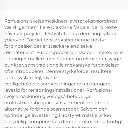
Rørfusions-svejsemaskinen leverer ekstraordinær
værdi gennem flere praktiske fordele, der direkte
påvirker projekteffektiviteten og den langsigtede
ydeevne. For det første skaber denne udstyr
forbindelser, der er stærkere end selve
rørmaterialet. Fusionsprocessen skaber molekylære
bindinger mellem rørsektioner og eliminerer svage
punkter, som traditionelle mekaniske forbindelser
ofte introducerer. Denne styrkefordel resulterer i
færre systemfejl, lavere
vedligeholdelsesomkostninger og en længere
levetid for rørledningsinstallationer. Rørfusions-
svejsemaskinen giver også betydelige
omkostningsbesparelser sammenlignet med
alternative forbindelsesmetoder. Selvom den
oprindelige investering i udstyret måske virker
betydelig, kompenseres denne omkostning hurtigt
ved at undgå dyre fittings, pakninger og