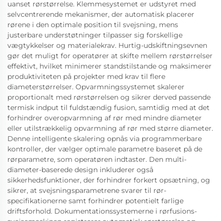
uanset rørstørrelse. Klemmesystemet er udstyret med
selvcentrerende mekanismer, der automatisk placerer
rørene i den optimale position til svejsning, mens
justerbare understøtninger tilpasser sig forskellige
vægtykkelser og materialekrav. Hurtig-udskiftningsevnen
gør det muligt for operatører at skifte mellem rørstørrelser
effektivt, hvilket minimerer standstilstande og maksimerer
produktiviteten på projekter med krav til flere
diameterstørrelser. Opvarmningssystemet skalerer
proportionalt med rørstørrelsen og sikrer derved passende
termisk indput til fuldstændig fusion, samtidig med at det
forhindrer overopvarmning af rør med mindre diameter
eller utilstrækkelig opvarmning af rør med større diameter.
Denne intelligente skalering opnås via programmerbare
kontroller, der vælger optimale parametre baseret på de
rørparametre, som operatøren indtaster. Den multi-
diameter-baserede design inkluderer også
sikkerhedsfunktioner, der forhindrer forkert opsætning, og
sikrer, at svejsningsparametrene svarer til rør-
specifikationerne samt forhindrer potentielt farlige
driftsforhold. Dokumentationssystemerne i rørfusions-