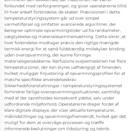
forbundet med rørforgreninger, og giver operatørerne tillid
til hver enkelt forbindelse, de skaber. Præcisionen i dette
temperaturstyringssystem går ud over simpel
varmetilførsel og omfatter avancerede algoritmer, der
beregner optimale opvarmningstider ud fra rørdiameter,
vægtykkelse og materialesammensætning. Dette sikrer, at
hver forbindelse modtager præcis den rigtige mængde
termisk energi for at opnå fuldstændig molekylær binding
uden overopvarmning, der kunne forringe
materialegenskaberne. Rørfusions-svejsemaskinen har flere
temperaturzoner, der kan styres uafhængigt af hinanden,
hvilket muliggør finjustering af opvarmningsprofilen for at
matche specifikke anvendelseskrav.
Sikkerhedsforanstaltninger i temperaturstyringssystemet
forhindrer farlige overopvarmningssituationer, samtidig
med at der opretholdes konsekvent ydelse, selv under
udfordrende miljøforhold. Operatørerne drager fordel af
klare digitale displaye, der viser aktuelle temperaturer,
målindstillinger og opvarmningsfremskridt, hvilket gør det
muligt for dem at overvåge processen og træffe
informerede beslutninger om tidsstyring og teknik.