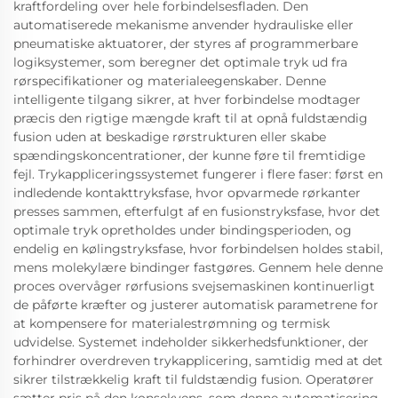
kraftfordeling over hele forbindelsesfladen. Den
automatiserede mekanisme anvender hydrauliske eller
pneumatiske aktuatorer, der styres af programmerbare
logiksystemer, som beregner det optimale tryk ud fra
rørspecifikationer og materialeegenskaber. Denne
intelligente tilgang sikrer, at hver forbindelse modtager
præcis den rigtige mængde kraft til at opnå fuldstændig
fusion uden at beskadige rørstrukturen eller skabe
spændingskoncentrationer, der kunne føre til fremtidige
fejl. Trykappliceringssystemet fungerer i flere faser: først en
indledende kontakttryksfase, hvor opvarmede rørkanter
presses sammen, efterfulgt af en fusionstryksfase, hvor det
optimale tryk opretholdes under bindingsperioden, og
endelig en kølingstryksfase, hvor forbindelsen holdes stabil,
mens molekylære bindinger fastgøres. Gennem hele denne
proces overvåger rørfusions svejsemaskinen kontinuerligt
de påførte kræfter og justerer automatisk parametrene for
at kompensere for materialestrømning og termisk
udvidelse. Systemet indeholder sikkerhedsfunktioner, der
forhindrer overdreven trykapplicering, samtidig med at det
sikrer tilstrækkelig kraft til fuldstændig fusion. Operatører