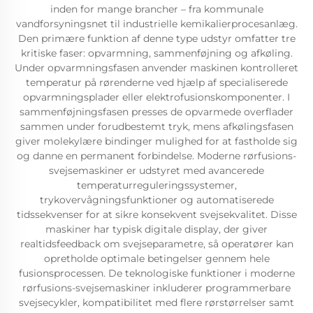
inden for mange brancher – fra kommunale
vandforsyningsnet til industrielle kemikalierprocesanlæg.
Den primære funktion af denne type udstyr omfatter tre
kritiske faser: opvarmning, sammenføjning og afkøling.
Under opvarmningsfasen anvender maskinen kontrolleret
temperatur på rørenderne ved hjælp af specialiserede
opvarmningsplader eller elektrofusionskomponenter. I
sammenføjningsfasen presses de opvarmede overflader
sammen under forudbestemt tryk, mens afkølingsfasen
giver molekylære bindinger mulighed for at fastholde sig
og danne en permanent forbindelse. Moderne rørfusions-
svejsemaskiner er udstyret med avancerede
temperaturreguleringssystemer,
trykovervågningsfunktioner og automatiserede
tidssekvenser for at sikre konsekvent svejsekvalitet. Disse
maskiner har typisk digitale display, der giver
realtidsfeedback om svejseparametre, så operatører kan
opretholde optimale betingelser gennem hele
fusionsprocessen. De teknologiske funktioner i moderne
rørfusions-svejsemaskiner inkluderer programmerbare
svejsecykler, kompatibilitet med flere rørstørrelser samt