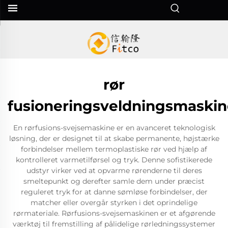
rør
fusioneringsveldningsmaskin
En rørfusions-svejsemaskine er en avanceret teknologisk
løsning, der er designet til at skabe permanente, højstærke
forbindelser mellem termoplastiske rør ved hjælp af
kontrolleret varmetilførsel og tryk. Denne sofistikerede
udstyr virker ved at opvarme rørenderne til deres
smeltepunkt og derefter samle dem under præcist
reguleret tryk for at danne sømløse forbindelser, der
matcher eller overgår styrken i det oprindelige
rørmateriale. Rørfusions-svejsemaskinen er et afgørende
værktøj til fremstilling af pålidelige rørledningssystemer