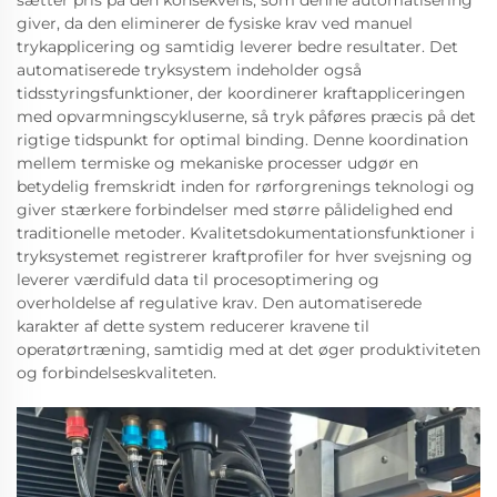
sætter pris på den konsekvens, som denne automatisering
giver, da den eliminerer de fysiske krav ved manuel
trykapplicering og samtidig leverer bedre resultater. Det
automatiserede tryksystem indeholder også
tidsstyringsfunktioner, der koordinerer kraftappliceringen
med opvarmningscykluserne, så tryk påføres præcis på det
rigtige tidspunkt for optimal binding. Denne koordination
mellem termiske og mekaniske processer udgør en
betydelig fremskridt inden for rørforgrenings teknologi og
giver stærkere forbindelser med større pålidelighed end
traditionelle metoder. Kvalitetsdokumentationsfunktioner i
tryksystemet registrerer kraftprofiler for hver svejsning og
leverer værdifuld data til procesoptimering og
overholdelse af regulative krav. Den automatiserede
karakter af dette system reducerer kravene til
operatørtræning, samtidig med at det øger produktiviteten
og forbindelseskvaliteten.