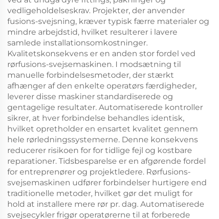
vedligeholdelseskrav. Projekter, der anvender
fusions-svejsning, kræver typisk færre materialer og
mindre arbejdstid, hvilket resulterer i lavere
samlede installationsomkostninger.
Kvalitetskonsekvens er en anden stor fordel ved
rørfusions-svejsemaskinen. I modsætning til
manuelle forbindelsesmetoder, der stærkt
afhænger af den enkelte operatørs færdigheder,
leverer disse maskiner standardiserede og
gentagelige resultater. Automatiserede kontroller
sikrer, at hver forbindelse behandles identisk,
hvilket opretholder en ensartet kvalitet gennem
hele rørledningssystemerne. Denne konsekvens
reducerer risikoen for for tidlige fejl og kostbare
reparationer. Tidsbesparelse er en afgørende fordel
for entreprenører og projektledere. Rørfusions-
svejsemaskinen udfører forbindelser hurtigere end
traditionelle metoder, hvilket gør det muligt for
hold at installere mere rør pr. dag. Automatiserede
svejsecykler frigør operatørerne til at forberede