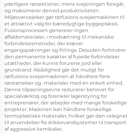
yderligere rørsektioner, mens svejsningen foregår,
og maksimerer derved produktiviteten.
Miljøovervejelser gør rørfusions-svejsemaskinen til
et attraktivt valg for bæredygtige byggepraksis.
Fusionsprocessen genererer ingen
affaldsmaterialer, i modsætning til mekaniske
forbindelsesmetoder, der kræver
engangspakninger og fittings. Desuden forhindrer
den permanente karakter af fusede forbindelser
utætheder, der kunne forurene jord eller
grundvand. Alsådighed gør det muligt for
rørfusions-svejsemaskinen at håndtere flere
rørstørrelser og -materialer med én enkelt enhed.
Denne tilpasningsevne reducerer behovet for
specialværktøj og forenkler lagerstyring for
entreprenører, der arbejder med mange forskellige
projekter. Maskinen kan håndtere forskellige
termoplastiske materialer, hvilket gør den velegnet
til anvendelser fra drikkevandsystemer til transport
af aggressive kemikalier.