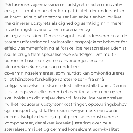
Rørfusions-svejsemaskinen er udstyret med en innovativ
design til multi-diameter-kompatibilitet, der understøtter
et bredt udvalg af rørstørrelser i én enkelt enhed, hvilket
maksimerer udstyrets alsidighed og samtidig minimerer
investeringskravene for entreprenører og
anlægsoperatører. Denne designfilosofi adresserer en af de
største udfordringer i rørinstallationsprojekter: behovet for
effektiv sammenføjning af forskellige rørstørrelser uden at
skulle bruge flere specialiserede værktøjer. Det multi-
diameter-baserede system anvender justerbare
klemmekmekanismer og modulære
opvarmningselementer, som hurtigt kan omkonfigureres
til at håndtere forskellige rørstørrelser – fra små
boliganvendelser til store industrielle installationer. Denne
tilpasningsevne eliminerer behovet for, at entreprenører
skal holde adskilt svejseudstyr til forskellige rørstørrelser,
hvilket reducerer udstyrsomkostninger, opbevaringsbehov
og transportlogistik. Rørfusions-svejsemaskinen opnår
denne alsidighed ved hjælp af præcisionskonstruerede
komponenter, der sikrer korrekt justering over hele
størrelsesområdet og dermed konsekvent søm-kvalitet