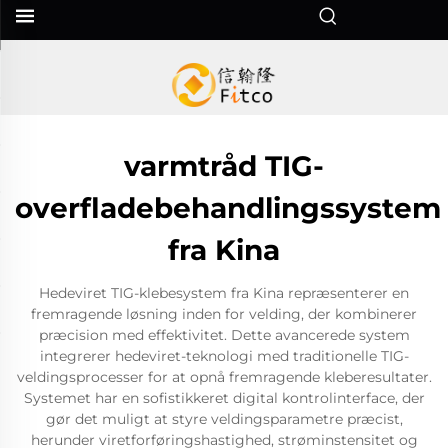
varmtråd TIG-
overfladebehandlingssystem
fra Kina
Hedeviret TIG-klebesystem fra Kina repræsenterer en
fremragende løsning inden for velding, der kombinerer
præcision med effektivitet. Dette avancerede system
integrerer hedeviret-teknologi med traditionelle TIG-
veldingsprocesser for at opnå fremragende kleberesultater.
Systemet har en sofistikkeret digital kontrolinterface, der
gør det muligt at styre veldingsparametre præcist,
herunder viretforføringshastighed, strøminstensitet og