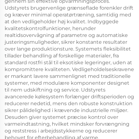
gennem sin effektive opvarmningsproces.
Udstyrets brugervenlige grænseflade forenkler drift
og kræver minimal operatørtræning, samtidig med
at den vedligeholder høj kvalitet. Indbyggede
kvalitetskontrolfunktioner, herunder
realtidsovervågning af parametre og automatiske
justeringsmuligheder, sikrer konstante resultater
over lange produktionsture. Systemets fleksibilitet
tillader behandling af forskellige materialer, fra
standard rostfri stål til eksotiske legeringer, uden at
kompromittere kvaliteten. Vedligeholdelseskravene
er markant lavere sammenlignet med traditionelle
systemer, med modulære komponenter designet
til nem udskiftning og service. Udstyrets
avancerede kølesystem forlænger driftsperioden og
reducerer nedetid, mens den robuste konstruktion
sikrer pålidelighed i krævende industrielle miljøer.
Desuden giver systemet præcise kontrol over
varmeindtastning, hvilket mindsker forvrængning
og reststress i arbejdsstykkerne og reducerer
behovet for efterbehandling af varme.