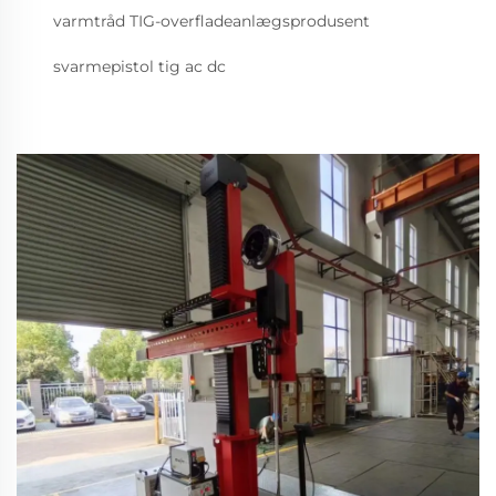
varmtråd TIG-overfladeanlægsprodusent
svarmepistol tig ac dc