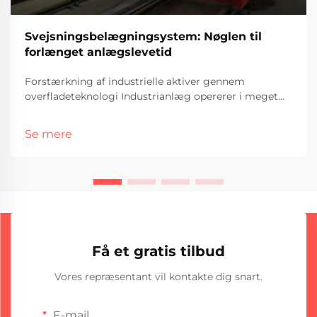
Svejsningsbelægningsystem: Nøglen til
forlænget anlægslevetid
Forstærkning af industrielle aktiver gennem
overfladeteknologi Industrianlæg opererer i meget
krævende miljøer, hvor maskiner udsættes for
korrosion, varme og slid på grund af daglig brug.
Se mere
Komponenter såsom rørledninger, turbiner, p...
Få et gratis tilbud
Vores repræsentant vil kontakte dig snart.
E-mail