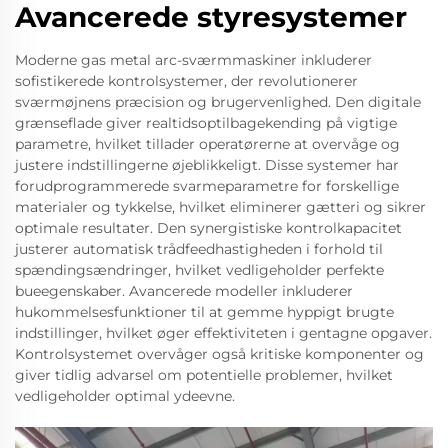
Avancerede styresystemer
Moderne gas metal arc-sværmmaskiner inkluderer
sofistikerede kontrolsystemer, der revolutionerer
sværmøjnens præcision og brugervenlighed. Den digitale
grænseflade giver realtidsoptilbagekending på vigtige
parametre, hvilket tillader operatørerne at overvåge og
justere indstillingerne øjeblikkeligt. Disse systemer har
forudprogrammerede svarmeparametre for forskellige
materialer og tykkelse, hvilket eliminerer gætteri og sikrer
optimale resultater. Den synergistiske kontrolkapacitet
justerer automatisk trådfeedhastigheden i forhold til
spændingsændringer, hvilket vedligeholder perfekte
bueegenskaber. Avancerede modeller inkluderer
hukommelsesfunktioner til at gemme hyppigt brugte
indstillinger, hvilket øger effektiviteten i gentagne opgaver.
Kontrolsystemet overvåger også kritiske komponenter og
giver tidlig advarsel om potentielle problemer, hvilket
vedligeholder optimal ydeevne.