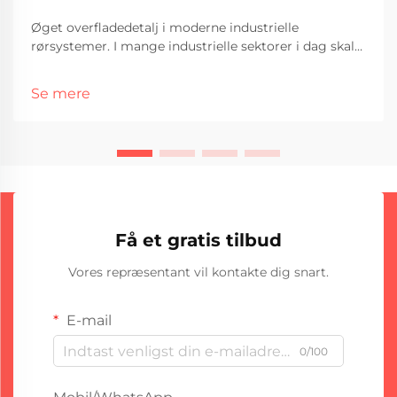
Øget overfladedetalj i moderne industrielle
rørsystemer. I mange industrielle sektorer i dag skal
rørsystemer ikke blot transportere materialer
effektivt, men også modstå ekstreme forhold såsom
Se mere
korrosion, højt tryk og varme. For at imødekomme
disse udfordringer anvendes avancerede løsninger
som rørbeklædningsstationer, som forbedrer
overfladens modstandskraft og sikrer langsigtet
driftssikkerhed under hårde forhold.
Få et gratis tilbud
Vores repræsentant vil kontakte dig snart.
E-mail
0/100