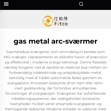
gas metal arc-sværmer
Gasmetalbue-sværgeren, som almindeligvis kendes som
MIG-sværger, repræsenterer en skårette fusion af præcision
og effektivitet i moderne svarge teknologi. Denne fleksible
værktøj fungerer ved at oprette en elektrisk bue mellem en
forbrændelig trådelektrode og arbejdsstykkets metal,
samtidig med at tråden automatisk fødes gennem en
svargepistol. Processen beskyttes af en inert eller semi-
inert gasblanding, der forhindrer atmosfæriske
forureninger af svargepuljen. Sværgeren har sofistikerede
trådeføringssystemer, der vedligeholder konstante
hastigheder, hvilket sikrer ensartede svargeperler og
fremragende ledstyrke. Moderne enheder er udstyret med