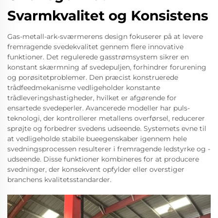
Svarmkvalitet og Konsistens
Gas-metall-ark-sværmerens design fokuserer på at levere
fremragende svedekvalitet gennem flere innovative
funktioner. Det regulerede gasstrømsystem sikrer en
konstant skærmning af svedepuljen, forhindrer forurening
og porøsitetproblemer. Den præcist konstruerede
trådfeedmekanisme vedligeholder konstante
trådleveringshastigheder, hvilket er afgørende for
ensartede svedeperler. Avancerede modeller har puls-
teknologi, der kontrollerer metallens overførsel, reducerer
sprøjte og forbedrer svedens udseende. Systemets evne til
at vedligeholde stabile bueegenskaber igennem hele
svedningsprocessen resulterer i fremragende ledstyrke og -
udseende. Disse funktioner kombineres for at producere
svedninger, der konsekvent opfylder eller overstiger
branchens kvalitetsstandarder.