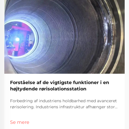
Forståelse af de vigtigste funktioner i en
højtydende rørisolationsstation
Forbedring af industriens holdbarhed med avanceret
rørisolering. Industriens infrastruktur afhænger stort
set af pålidelig udstyr, der kan modstå højt tryk,
korrosion og kontinuerlig drift. Rør, der bruges i olie-,
Se mere
gas-, petrokemiske og kraftværkssektorerne, kræver