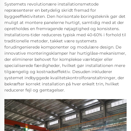
Systemets revolutionære installationsmetode
repræsenterer en betydelig skridt fremad for
byggeeffektiviteten. Den horisontale boringsteknik gør det
muligt at montere panelerne hurtigt, samtidig med at der
opretholdes en fremragende nøjagtighed og konsistens.
Installations-tider reduceres typisk med 40-60% i forhold til
traditionelle metoder, takket være systemets
forudingenierede komponenter og modulære design. De
innovative monteringsklamper har hurtiglåse-mekanismer,
der eliminerer behovet for komplekse værktøjer eller
specialiserede færdigheder, hvilket gør installationen mere
tilgængelig og kostnadseffektiv. Desuden inkluderer
systemet indbyggede kvalitetskontrolforanstaltninger, der
bekræfter korrekt installation på hver enkelt trin, hvilket
reducerer fejl og gentagelser.