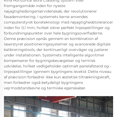
Kina Horizontal Bore Cladding System viser
fremgangsmåde inden for nyeste
nøjagtighedsingeniørvidenskab, der revolutionerer
fasademontering. I systemets kerne anvendes
computerstyret boreteknologi med nøjagtighedstolerancer
inden for 0,1 mm, hvilket sikrer perfekt linjeopstillinger og
forbundningspunkter over hele bygningsoverfladerne.
Denne præcision opnås gennem en kombination af
laserstyret positioneringssystemer og avancerede digitale
kalibreringstools, der kontinuerligt overvåger og justerer
under installationen. Systemets intelligente algoritmer
kompenserer for bygningsbevægelser og termisk
udvidelse, hvilket vedligeholder optimalt panelafstand og -
linjeopstillinger igennem bygningens levetid. Dette niveau
af præcision forbedrer ikke kun æstetisk tiltrækningskraft,
men forbedrer også betydeligt bygningens
vejrmodstandsevne og termiske egenskaber.