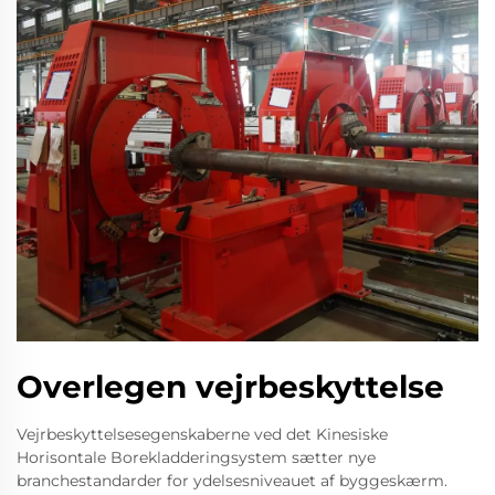
Overlegen vejrbeskyttelse
Vejrbeskyttelsesegenskaberne ved det Kinesiske
Horisontale Borekladderingsystem sætter nye
branchestandarder for ydelsesniveauet af byggeskærm.