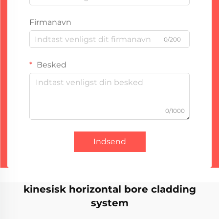
Firmanavn
0/200
Besked
0/1000
Indsend
kinesisk horizontal bore cladding
system