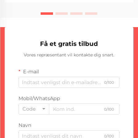
avancerede løsninger til beskyttelse mod slid og
udslidning. Avanceret rørisoleringsteknologi sikrer
optimal ydelse og forlænget levetid for kritisk udstyr.
Få et gratis tilbud
Vores repræsentant vil kontakte dig snart.
E-mail
0/100
Mobil/WhatsApp
Code
0/100
Navn
0/100