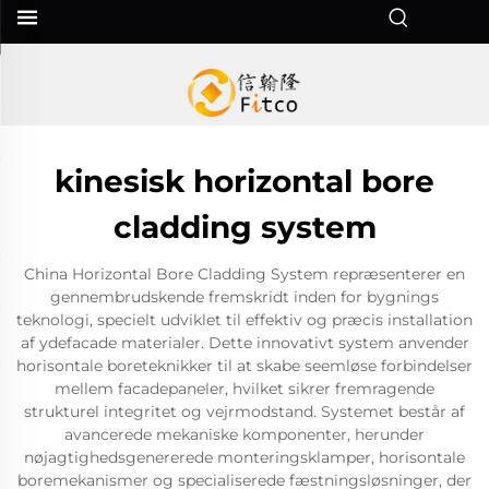
kinesisk horizontal bore
cladding system
China Horizontal Bore Cladding System repræsenterer en
gennembrudskende fremskridt inden for bygnings
teknologi, specielt udviklet til effektiv og præcis installation
af ydefacade materialer. Dette innovativt system anvender
horisontale boreteknikker til at skabe seemløse forbindelser
mellem facadepaneler, hvilket sikrer fremragende
strukturel integritet og vejrmodstand. Systemet består af
avancerede mekaniske komponenter, herunder
nøjagtighedsgenererede monteringsklamper, horisontale
boremekanismer og specialiserede fæstningsløsninger, der