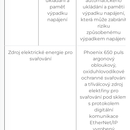
ukládání a
automatického
paměť
ukládání a paměti
výpadku
výpadku napájení,
napájení
která může zabránit
riziku
způsobenému
výpadkem napájení.
Zdroj elektrické energie pro
Phoenix 650 puls
svařování
argonový
obloukový,
oxiduhlovodíkové
ochranné svařování
a tříválcový zdroj
elektřiny pro
svařování pod sklem
s protokolem
digitální
komunikace
EtherNet/IP
vyrobený