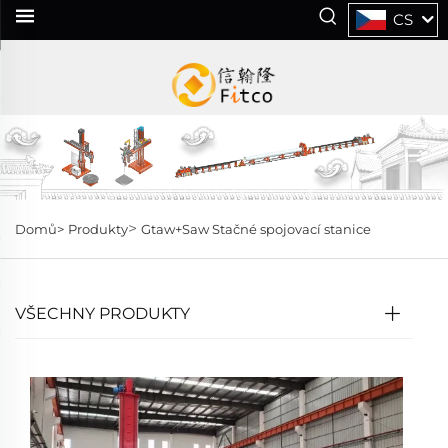
CS
>
Domů>
Produkty
Gtaw+Saw Stačné spojovací stanice
VŠECHNY PRODUKTY