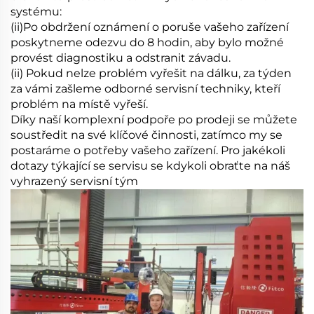
systému:
(ii)Po obdržení oznámení o poruše vašeho zařízení
poskytneme odezvu do 8 hodin, aby bylo možné
provést diagnostiku a odstranit závadu.
(ii) Pokud nelze problém vyřešit na dálku, za týden
za vámi zašleme odborné servisní techniky, kteří
problém na místě vyřeší.
Díky naší komplexní podpoře po prodeji se můžete
soustředit na své klíčové činnosti, zatímco my se
postaráme o potřeby vašeho zařízení. Pro jakékoli
dotazy týkající se servisu se kdykoli obraťte na náš
vyhrazený servisní tým