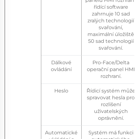
panelu HMI rozhraní,
řídící software
zahrnuje 10 sad
zralých technologií
svařování,
maximální úložiště
50 sad technologií
svařování.
Dálkové
Pro-Face/Delta
ovládání
operační panel HMI
rozhraní.
Heslo
Řídicí systém může
spravovat hesla pro
rozlišení
uživatelských
oprávnění.
Automatické
Systém má funkci