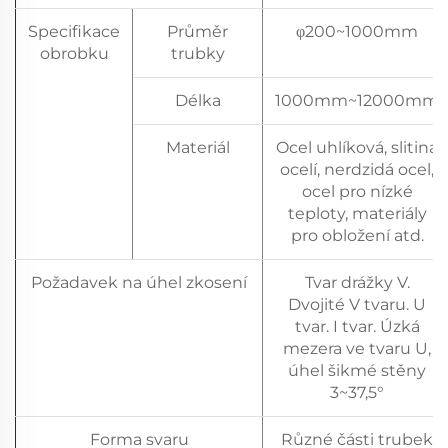
Specifikace
Průměr
φ200~1000mm
obrobku
trubky
Délka
1000mm~12000mm
Materiál
Ocel uhlíková, slitina
ocelí, nerdzidá ocel,
ocel pro nízké
teploty, materiály
pro obložení atd.
Požadavek na úhel zkosení
Tvar drážky V.
Dvojité V tvaru. U
tvar. I tvar. Úzká
mezera ve tvaru U,
úhel šikmé stěny
3~37,5°
Forma svaru
Různé části trubek