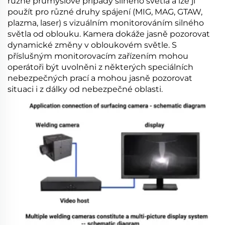
různé průmyslové případy silného světla a lze ji
použít pro různé druhy spájení (MIG, MAG, GTAW,
plazma, laser) s vizuálním monitorováním silného
světla od oblouku. Kamera dokáže jasně pozorovat
dynamické změny v obloukovém světle. S
příslušným monitorovacím zařízením mohou
operátoři být uvolněni z některých speciálních
nebezpečných prací a mohou jasně pozorovat
situaci i z dálky od nebezpečné oblasti.