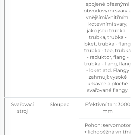
spojené přesnými
obvodovými svary a
vnějšími/vnitřními
kotevními svary,
jako jsou trubka -
trubka, trubka -
loket, trubka - flang,
trubka - tee, trubka
- reduktor, flang -
trubka - flang, flang
- loket atd. Flangy
zahrnují: vysoké
krkavce a ploché
svařované flangy.
Svařovací
Sloupec
Efektivní tah: 3000
stroj
mm
Pohon: servomotor
+ lichoběžná vnitřní