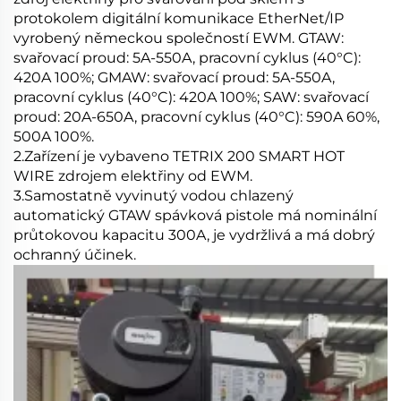
protokolem digitální komunikace EtherNet/IP
vyrobený německou společností EWM. GTAW:
svařovací proud: 5A-550A, pracovní cyklus (40°C):
420A 100%; GMAW: svařovací proud: 5A-550A,
pracovní cyklus (40°C): 420A 100%; SAW: svařovací
proud: 20A-650A, pracovní cyklus (40°C): 590A 60%,
500A 100%.
2.Zařízení je vybaveno TETRIX 200 SMART HOT
WIRE zdrojem elektřiny od EWM.
3.Samostatně vyvinutý vodou chlazený
automatický GTAW
spávková pistole má nominální
průtokovou kapacitu 300A, je vydržlivá a má dobrý
ochranný účinek.