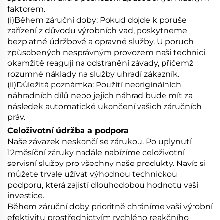
faktorem.
(i)Během záruční doby: Pokud dojde k poruše
zařízení z důvodu výrobních vad, poskytneme
bezplatné údržbové a opravné služby. U poruch
způsobených nesprávným provozem naši technici
okamžitě reagují na odstranění závady, přičemž
rozumné náklady na služby uhradí zákazník.
(ii)Důležitá poznámka: Použití neoriginálních
náhradních dílů nebo jejich náhrad bude mít za
následek automatické ukončení vašich záručních
práv.
Celoživotní údržba a podpora
Naše závazek neskončí se zárukou. Po uplynutí
12měsíční záruky nadále nabízíme celoživotní
servisní služby pro všechny naše produkty. Navíc si
můžete trvale užívat výhodnou technickou
podporu, která zajistí dlouhodobou hodnotu vaší
investice.
Během záruční doby prioritně chráníme vaši výrobní
efektivitu prostřednictvím rychlého reakčního