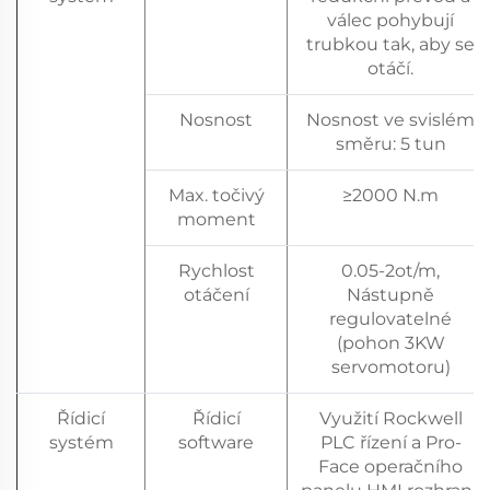
válec pohybují
trubkou tak, aby se
otáčí.
Nosnost
Nosnost ve svislém
směru: 5 tun
Max. točivý
≥2000 N.m
moment
Rychlost
0.05-2ot/m,
otáčení
Nástupně
regulovatelné
(pohon 3KW
servomotoru)
Řídicí
Řídicí
Využití Rockwell
systém
software
PLC řízení a Pro-
Face operačního