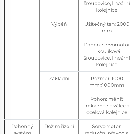
šroubovice, lineární
kolejnice
Výpěň
Užitečný tah: 2000
mm
Pohon: servomotor
+ koulíková
šroubovice, lineární
kolejnice
Základní
Rozměr: 1000
mmx1000mm
Pohon: měnič
frekvence + válec +
ocelová kolejnice
Pohonný
Režim řízení
Servomotor,
systém
redukční převod a