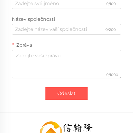
0/100
Název společnosti
0/200
Zpráva
0/1000
Odeslat