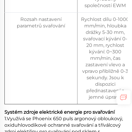
společností EWM
Rozsah nastavení
Rychlost dílu 0-1000
parametrů svařování
mm/min, hloubka
drážky 5-30 mm,
svařovací kývání 0-
20 mm, rychlost
kývání: 0~300
mm/min, čas
zastavení vlevo a
vpravo přibližně 0-3
sekundy. Jsou k
dispozici
přednastavení a
jemné úpravy.
Systém zdroje elektrické energie pro svařování
1.Využívá se Phoenix 650 puls argonový obloukový,
oxiduhlovodíkové ochranné svařování a tříválcový
zdroj elektřiny pro svařování pod sklem s