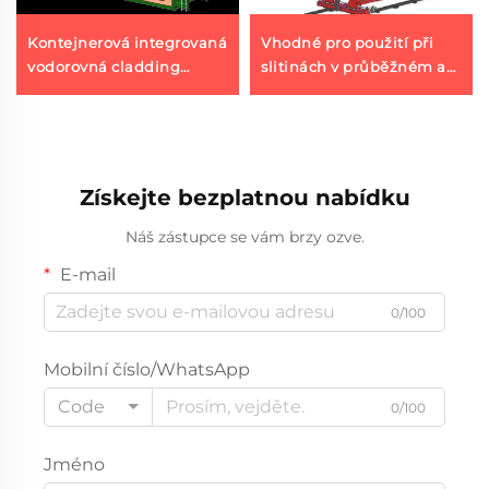
Kontejnerová integrovaná
Vhodné pro použití při
vodorovná cladding
slitinách v průběžném a
stanice
obvodném svařování
Získejte bezplatnou nabídku
Náš zástupce se vám brzy ozve.
E-mail
0/100
Mobilní číslo/WhatsApp
Code
0/100
Jméno