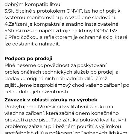
dobrým kompatibilitou.
3.Slučitelné s protokolem ONVIF, lze ho připojit k
systému monitorování pro vzdálené sledování.
4.Zařízení je kompaktní a snadno instalovatelné.
5.Shirší rozsah napětí zdroje elektriny DC9V-13V.
6.Před čočkou a reflektorem je ochranné sklo, které
lze odstranit a nahradit.
Podpora po prodeji
Plně neseme odpovědnost za poskytování
profesionálních technických služeb po prodeji a
dodávku originálních náhradních dílů, čímž
zajišťujeme bezproblémový chod vašeho zařízení po
celou dobu jeho životnosti.
Závazek v oblasti záruky na výrobek
Poskytujeme 12měsíční kvalitativní záruku na
všechna zařízení, která začíná dnem konečného
převzetí a podpisu. Tato záruka pokrývá kvalitativní
problémy zařízení při běžném použití, s výjimkou
spotřebních dílů a poškození způsobených lidským