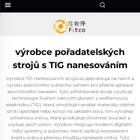
výrobce pořadatelských
strojů s TIG nanesováním
Výrobce TIG nanesovacích strojů se specializuje na návrh a
výrobu pokročilého svářecího zařízení pro přesné aplikace
povrchového nanesení. Tyto sofistikované stroje využívají
technologie Sváření inercním plynem s wolframovou
elektrodou (TIG), která umožňuje nanášet materiály odolné
proti opotřebě nebo korozi na základní kovy, tím vytvářejí
ochrannou vrstvu, která prodlužuje životnost součástí a
zvyšuje jejich výkon. Výrobce integruje moderní digitální
řídící systémy a automací, které zajišťují konzistentní
kvalitu sváru a přesnou tloušťku nanesené vrstvy. Tyto