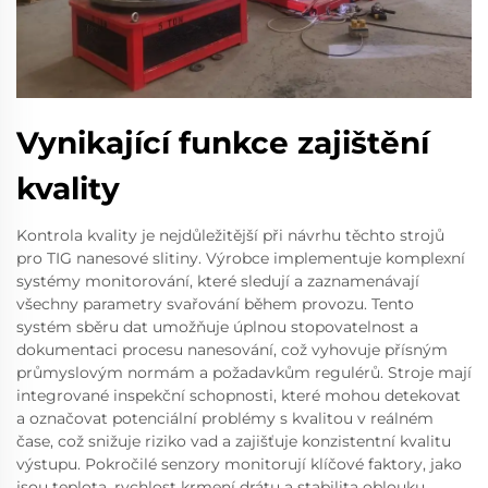
Vynikající funkce zajištění
kvality
Kontrola kvality je nejdůležitější při návrhu těchto strojů
pro TIG nanesové slitiny. Výrobce implementuje komplexní
systémy monitorování, které sledují a zaznamenávají
všechny parametry svařování během provozu. Tento
systém sběru dat umožňuje úplnou stopovatelnost a
dokumentaci procesu nanesování, což vyhovuje přísným
průmyslovým normám a požadavkům regulérů. Stroje mají
integrované inspekční schopnosti, které mohou detekovat
a označovat potenciální problémy s kvalitou v reálném
čase, což snižuje riziko vad a zajišťuje konzistentní kvalitu
výstupu. Pokročilé senzory monitorují klíčové faktory, jako
jsou teplota, rychlost krmení drátu a stabilita oblouku,