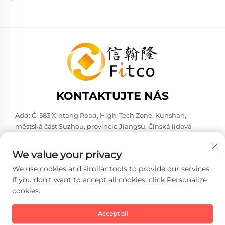
KONTAKTUJTE NÁS
Add: Č. 583 Xintang Road, High-Tech Zone, Kunshan,
městská část Suzhou, provincie Jiangsu, Čínská lidová
republika. 215316
Tel:
+86-137 6186 0079
We value your privacy
E-mail:
[email protected]
We use cookies and similar tools to provide our services.
If you don't want to accept all cookies, click Personalize
cookies.
Copyright © 2026 Faith-Han Intelligent Technology Co., Ltd.
Všechna práva vyhrazena. -
Zásady ochrany soukromí
Accept all