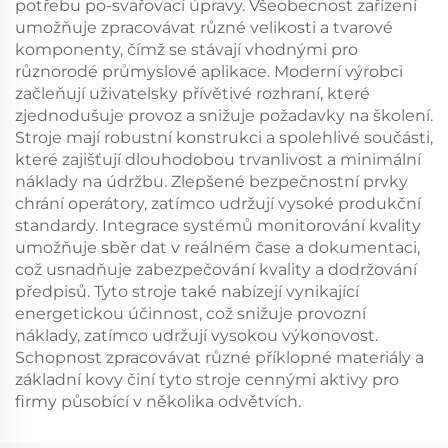
potřebu po-svařovací úpravy. Všeobecnost zařízení
umožňuje zpracovávat různé velikosti a tvarové
komponenty, čímž se stávají vhodnými pro
různorodé průmyslové aplikace. Moderní výrobci
začleňují uživatelsky přívětivé rozhraní, které
zjednodušuje provoz a snižuje požadavky na školení.
Stroje mají robustní konstrukci a spolehlivé součásti,
které zajišťují dlouhodobou trvanlivost a minimální
náklady na údržbu. Zlepšené bezpečnostní prvky
chrání operátory, zatímco udržují vysoké produkční
standardy. Integrace systémů monitorování kvality
umožňuje sběr dat v reálném čase a dokumentaci,
což usnadňuje zabezpečování kvality a dodržování
předpisů. Tyto stroje také nabízejí vynikající
energetickou účinnost, což snižuje provozní
náklady, zatímco udržují vysokou výkonovost.
Schopnost zpracovávat různé příklopné materiály a
základní kovy činí tyto stroje cennými aktivy pro
firmy působící v několika odvětvích.