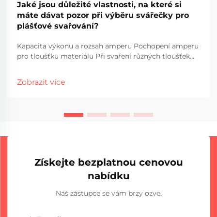
Jaké jsou důležité vlastnosti, na které si
máte dávat pozor při výběru svářečky pro
plášťové svařování?
Kapacita výkonu a rozsah amperu Pochopení amperu
pro tloušťku materiálu Při svaření různých tloušťek
materiálu hraje amper významnou roli v tom, co
skutečně funguje dobře. Více ampérů znamená, že do
Zobrazit více
m...
Získejte bezplatnou cenovou
nabídku
Náš zástupce se vám brzy ozve.