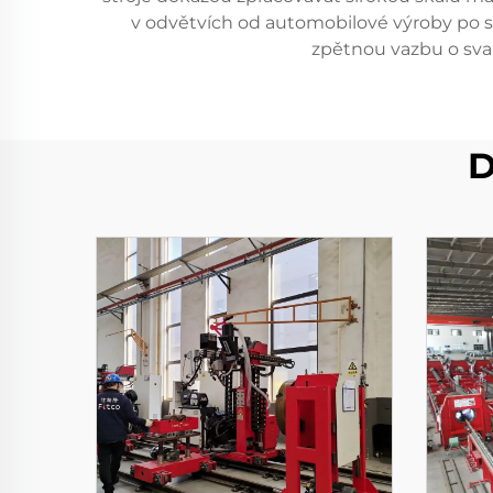
v odvětvích od automobilové výroby po s
zpětnou vazbu o svař
D