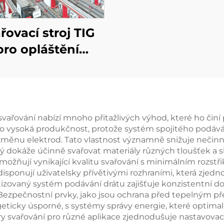
řovací stroj TIG
pro opláštění
olejových a
ynových trubek
řování nabízí mnoho přitažlivých výhod, které ho činí
jeho vysoká produkčnost, protože systém spojitého pod
 změnu elektrod. Tato vlastnost významně snižuje nečinno
erý dokáže účinně svařovat materiály různých tloušťek a 
možňují vynikající kvalitu svařování s minimálním rozstři
sponují uživatelsky přívětivými rozhraními, která zjedno
izovaný systém podávání drátu zajišťuje konzistentní 
ezpečnostní prvky, jako jsou ochrana před tepelným pře
nergeticky úsporné, s systémy správy energie, které optim
y svařování pro různé aplikace zjednodušuje nastavovací 