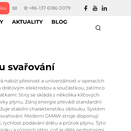
dku
+86-137 6186 0079
Y
AKTUALITY
BLOG
u svařování
 nabízí přesnost a univerzálnost v operacích
ím drátovým elektrodou a součástkou, zatímco
tkami. Stroj se skládá z několika klíčových
y plynu. Zdroj energie převádí standardní
žuje stabilní charakteristiku oblouku. Systém
u svařování. Moderní GMAW stroje disponují
 rychlost podávání drátu a průtok plynu. Tyto
iníku a různých slitin, což je dělá nezbytnými