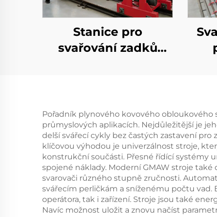
Stanice pro
Sva
svařování zadků
TIG+MIG
pl
Pořadník plynového kovového obloukového sva
průmyslových aplikacích. Nejdůležitější je 
delší svářecí cykly bez častých zastavení pro
klíčovou výhodou je univerzálnost stroje, kt
konstrukční součásti. Přesné řídící systémy u
spojené náklady. Moderní GMAW stroje také di
svarovači různého stupně zručnosti. Automat
svářecím perličkám a sníženému počtu vad. B
operátora, tak i zařízení. Stroje jsou také e
Navíc možnost uložit a znovu načíst parametr