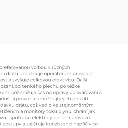
 preferovanou volbou v různých
ávání drátu umožňuje operátorům provádět
st a zvyšuje celkovou efektivitu. Další
složení, od tenkého plechu po těžké
kem, což snižuje čas na úpravy po svařování a
dušují provoz a umožňují jejich použití
dodávku drátu, což vedlo ke stejnoměrným
tížením a monitory toku plynu, chrání jak
alizují spotřebu elektriny během provozu.
postupy a zajišťuje konzistenci napříč více