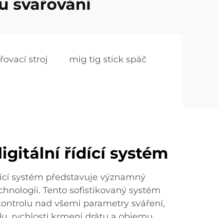
u svařování
ovací stroj
mig tig stick spáč
igitální řídící systém
ídící systém představuje významný
chnologii. Tento sofistikovaný systém
ontrolu nad všemi parametry sváření,
du, rychlosti krmení drátu a objemu