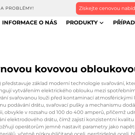
Získejte cenovou nabí
NA PROBLÉMY!
INFORMACE O NÁS
PRODUKTY
PŘÍPAD
lynovou kovovou obloukovo
ředstavuje základ moderní technologie svařování, která
 fungují vytvářením elektrického oblouku mezi spotřebn
ání svařovanou louži před kontaminací atmosférickými lá
mu podávání drátu, svařovací pušky a mechanismu dodávk
i, obvykle v rozsahu od 100 do 400 amperů, přičemž udr
ní elektrodového drátu, čímž zajistí konzistentní kvalit
ožňují operátorům jemně nastavit parametry jako napětí,
riálů, včetně nízkouhličitané oceli, nerdzidelné oceli, hl