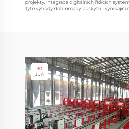
projekty. Integrace digitálních řídících syst
Tyto výhody dohromady poskytují vynikající ná
30
Jun