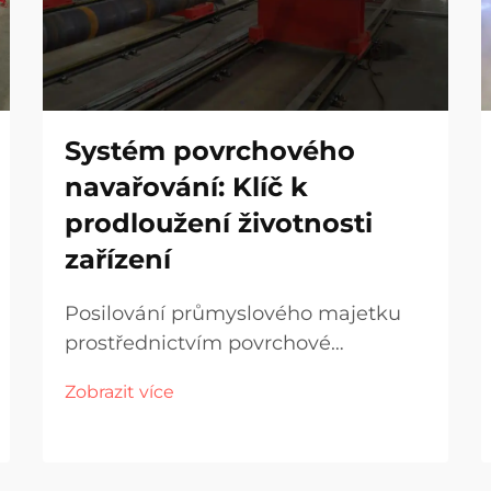
Systém povrchového
navařování: Klíč k
prodloužení životnosti
zařízení
Posilování průmyslového majetku
prostřednictvím povrchové
technologie Průmyslové zařízení
Zobrazit více
pracuje v extrémně náročném
prostředí, kde jsou stroje denně
vystavovány působení koroze, tepla