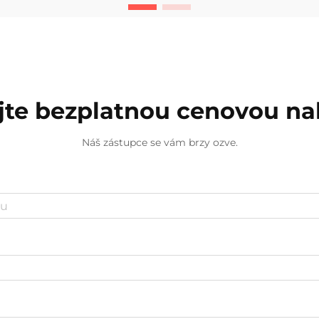
a abrazivních sil. Komponenty, jako
jsou potrubí, turbíny, p...
jte bezplatnou cenovou n
Náš zástupce se vám brzy ozve.