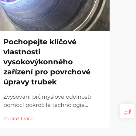
Pochopejte klíčové
Ja
vlastnosti
ob
vysokovýkonného
př
zařízení pro povrchové
Zák
úpravy trubek
pro 
do 
Zvyšování průmyslové odolnosti
Zobr
pře
pomocí pokročilé technologie
šká
povrchových úprav trubek
pří
Zobrazit více
Průmyslová infrastruktura závisí na
trhu
spolehlivém vybavení, které odolává
neb