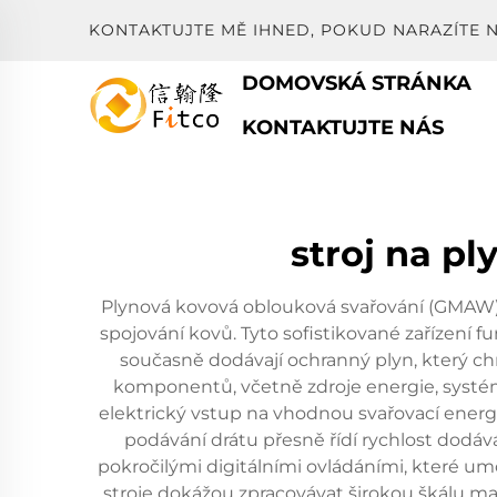
KONTAKTUJTE MĚ IHNED, POKUD NARAZÍTE 
DOMOVSKÁ STRÁNKA
KONTAKTUJTE NÁS
stroj na p
Plynová kovová oblouková svařování (GMAW) p
spojování kovů. Tyto sofistikované zařízení
současně dodávají ochranný plyn, který chr
komponentů, včetně zdroje energie, systé
elektrický vstup na vhodnou svařovací energi
podávání drátu přesně řídí rychlost dodává
pokročilými digitálními ovládáními, které um
stroje dokážou zpracovávat širokou škálu mate