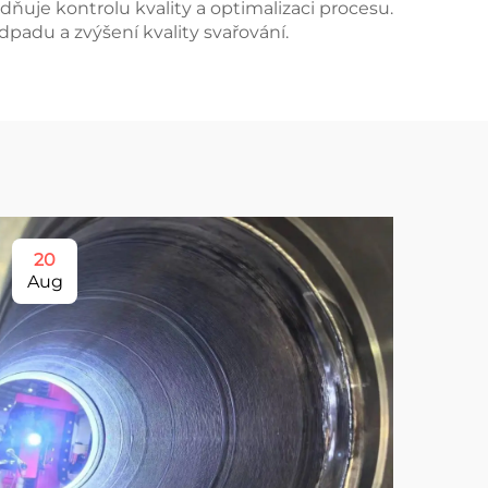
dňuje kontrolu kvality a optimalizaci procesu.
dpadu a zvýšení kvality svařování.
20
1
Aug
Se