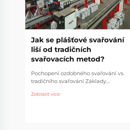
Jak se plášťové svařování
liší od tradičních
svařovacích metod?
Pochopení ozdobného svařování vs.
tradičního svařování Základy
ozdobného svařování Ozdobné
Zobrazit více
svařování, někdy nazývané obložení,
v podstatě zahrnuje spojování
různých kovů společně použitím
kovové vrstvy odolné proti korozi
nad jiným materiálem. - To je...