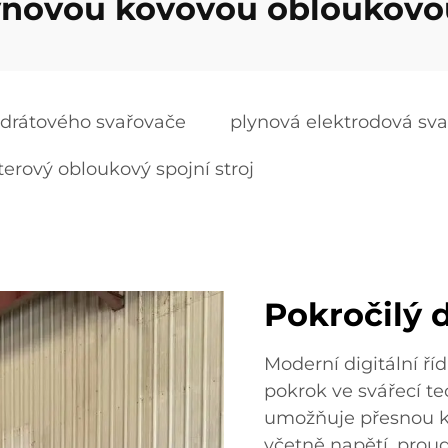
lynovou kovovou obloukovo
 drátového svařovače
plynová elektrodová svař
terový obloukový spojní stroj
Pokročilý d
Moderní digitální ř
pokrok ve svářecí te
umožňuje přesnou k
včetně napětí, prou