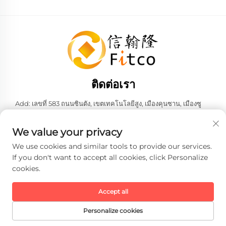
ติดต่อเรา
Add: เลขที่ 583 ถนนซินตัง, เขตเทคโนโลยีสูง, เมืองคุนซาน, เมืองซู
โจว, มณฑลเจียงซู, สาธารณรัฐประชาชนจีน 215316
โทร:
+86-137 6186 0079
We value your privacy
อีเมล:
[email protected]
We use cookies and similar tools to provide our services.
If you don't want to accept all cookies, click Personalize
cookies.
ลิขสิทธิ์ © 2026 บริษัท เฟธ-ฮั่น อินเทลลิเจนท์ เทคโนโลยี จำกัด ทั้งหมด
สงวนสิทธิ์ -
นโยบายความเป็นส่วนตัว
Accept all
Personalize cookies