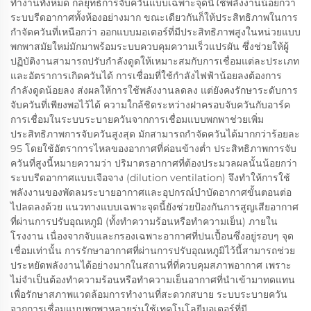
ทำงานทั้งหมด กลยุทธ์การจับควันแบบเฉพาะจุดนี้ใช้พลังงานน้อยกว่า
ระบบรีดอากาศทั้งห้องอย่างมาก ขณะเดียวกันก็ให้ประสิทธิภาพในการ
กำจัดควันที่เหนือกว่า ออกแบบมอเตอร์ที่มีประสิทธิภาพสูงในหน่วยแบบ
พกพาสมัยใหม่มักมาพร้อมระบบควบคุมความเร็วแปรผัน ซึ่งช่วยให้ผู้
ปฏิบัติงานสามารถปรับกำลังดูดให้เหมาะสมกับการเชื่อมแต่ละประเภท
และอัตราการเกิดควันได้ การเชื่อมที่ใช้กำลังไฟฟ้าน้อยลงต้องการ
กำลังดูดน้อยลง ส่งผลให้การใช้พลังงานลดลง แต่ยังคงรักษาระดับการ
จับควันที่เพียงพอไว้ได้ ความใกล้ชิดระหว่างฝาครอบจับควันกับอาร์ค
การเชื่อมในระบบระบายควันจากการเชื่อมแบบพกพาช่วยเพิ่ม
ประสิทธิภาพการจับควันสูงสุด มักสามารถกำจัดควันได้มากกว่าร้อยละ
95 โดยใช้อัตราการไหลของอากาศที่ค่อนข้างต่ำ ประสิทธิภาพการจับ
ควันที่สูงนี้หมายความว่า ปริมาตรอากาศที่ต้องประมวลผลนั้นน้อยกว่า
ระบบรีดอากาศแบบเจือจาง (dilution ventilation) จึงทำให้การใช้
พลังงานของพัดลมระบายอากาศและอุปกรณ์บำบัดอากาศขั้นตอนต่อ
ไปลดลงด้วย แนวทางแบบเฉพาะจุดนี้ยังช่วยป้องกันการสูญเสียอากาศ
ที่ผ่านการปรับอุณหภูมิ (ทั้งทำความร้อนหรือทำความเย็น) ภายใน
โรงงาน เนื่องจากจับและกรองเฉพาะอากาศที่ปนเปื้อนซึ่งอยู่รอบๆ จุด
เชื่อมเท่านั้น การรักษาอากาศที่ผ่านการปรับอุณหภูมิไว้นี้สามารถช่วย
ประหยัดพลังงานได้อย่างมากในสถานที่ที่ควบคุมสภาพอากาศ เพราะ
ไม่จำเป็นต้องทำความร้อนหรือทำความเย็นอากาศที่นำเข้ามาทดแทน
เพื่อรักษาสภาพแวดล้อมการทำงานที่สะดวกสบาย ระบบระบายควัน
จากการเชื่อมแบบพกพาหลายรุ่นใช้เทคโนโลยีมอเตอร์ที่มี