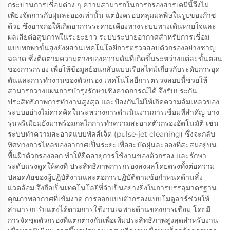
กระบวนการเชื่อมต่าง ๆ ความสามารถในการกรองสารเคมีนี้จึงไม่
เพียงจัดการกับฝุ่นละอองเท่านั้น แต่ยังครอบคลุมมลพิษในรูปของก๊าซ
ด้วย ซึ่งอาจก่อให้เกิดอาการระคายเคืองทางระบบทางเดินหายใจและ
ผลเสียต่อสุขภาพในระยะยาว ระบบระบายอากาศสำหรับการเชื่อม
แบบพกพาขั้นสูงยังผสานเทคโนโลยีการตรวจสอบตัวกรองอย่างชาญ
ฉลาด ซึ่งติดตามความต่างของความดันที่เกิดขึ้นระหว่างแต่ละขั้นตอน
ของการกรอง เพื่อให้ข้อมูลย้อนกลับแบบเรียลไทม์เกี่ยวกับระดับการอุด
ตันและการทำงานของตัวกรอง เทคโนโลยีการตรวจสอบนี้ช่วยให้
สามารถวางแผนการบำรุงรักษาเชิงคาดการณ์ได้ จึงรับประกัน
ประสิทธิภาพการทำงานสูงสุด และป้องกันไม่ให้เกิดความล้มเหลวของ
ระบบอย่างไม่คาดคิดในระหว่างการดำเนินงานการเชื่อมที่สำคัญ บาง
รุ่นพรีเมียมยังมาพร้อมกลไกการทำความสะอาดตัวกรองอัตโนมัติ เช่น
ระบบทำความสะอาดแบบพัลส์เจ็ต (pulse-jet cleaning) ซึ่งจะกลับ
ทิศทางการไหลของอากาศเป็นระยะเพื่อสะบัดฝุ่นละอองที่สะสมอยู่บน
พื้นผิวตัวกรองออก ทำให้ยืดอายุการใช้งานของตัวกรอง และรักษา
ระดับแรงดูดให้คงที่ ประสิทธิภาพการกรองส่งผลโดยตรงทั้งต่อความ
ปลอดภัยของผู้ปฏิบัติงานและต่อการปฏิบัติตามข้อกำหนดด้านสิ่ง
แวดล้อม จึงถือเป็นเทคโนโลยีที่จำเป็นอย่างยิ่งในการบรรลุมาตรฐาน
คุณภาพอากาศที่เข้มงวด การออกแบบตัวกรองแบบโมดูลาร์ช่วยให้
สามารถปรับแต่งได้ตามการใช้งานเฉพาะด้านของการเชื่อม โดยมี
การจัดชุดตัวกรองที่แตกต่างกันเพื่อเพิ่มประสิทธิภาพสูงสุดสำหรับงาน