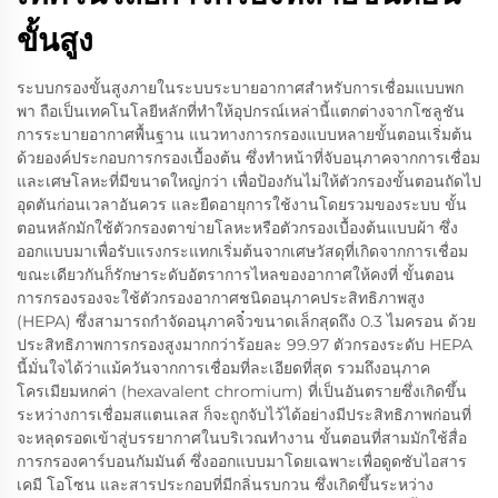
ขั้นสูง
ระบบกรองขั้นสูงภายในระบบระบายอากาศสำหรับการเชื่อมแบบพก
พา ถือเป็นเทคโนโลยีหลักที่ทำให้อุปกรณ์เหล่านี้แตกต่างจากโซลูชัน
การระบายอากาศพื้นฐาน แนวทางการกรองแบบหลายขั้นตอนเริ่มต้น
ด้วยองค์ประกอบการกรองเบื้องต้น ซึ่งทำหน้าที่จับอนุภาคจากการเชื่อม
และเศษโลหะที่มีขนาดใหญ่กว่า เพื่อป้องกันไม่ให้ตัวกรองขั้นตอนถัดไป
อุดตันก่อนเวลาอันควร และยืดอายุการใช้งานโดยรวมของระบบ ขั้น
ตอนหลักมักใช้ตัวกรองตาข่ายโลหะหรือตัวกรองเบื้องต้นแบบผ้า ซึ่ง
ออกแบบมาเพื่อรับแรงกระแทกเริ่มต้นจากเศษวัสดุที่เกิดจากการเชื่อม
ขณะเดียวกันก็รักษาระดับอัตราการไหลของอากาศให้คงที่ ขั้นตอน
การกรองรองจะใช้ตัวกรองอากาศชนิดอนุภาคประสิทธิภาพสูง
(HEPA) ซึ่งสามารถกำจัดอนุภาคจิ๋วขนาดเล็กสุดถึง 0.3 ไมครอน ด้วย
ประสิทธิภาพการกรองสูงมากกว่าร้อยละ 99.97 ตัวกรองระดับ HEPA
นี้มั่นใจได้ว่าแม้ควันจากการเชื่อมที่ละเอียดที่สุด รวมถึงอนุภาค
โครเมียมหกค่า (hexavalent chromium) ที่เป็นอันตรายซึ่งเกิดขึ้น
ระหว่างการเชื่อมสแตนเลส ก็จะถูกจับไว้ได้อย่างมีประสิทธิภาพก่อนที่
จะหลุดรอดเข้าสู่บรรยากาศในบริเวณทำงาน ขั้นตอนที่สามมักใช้สื่อ
การกรองคาร์บอนกัมมันต์ ซึ่งออกแบบมาโดยเฉพาะเพื่อดูดซับไอสาร
เคมี โอโซน และสารประกอบที่มีกลิ่นรบกวน ซึ่งเกิดขึ้นระหว่าง