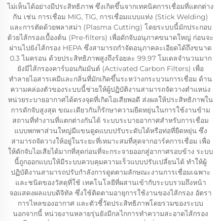
ไม่เห็นได้อย่างมีประสิทธิภาพ ซึ่งเกิดขึ้นจากเทคนิคการเชื่อมที่แตกต่าง
กัน เช่น การเชื่อม MIG, TIG, การเชื่อมแบบแท่ง (Stick Welding)
และการตัดด้วยพลาสม่า (Plasma Cutting) โดยระบบนี้มักประกอบ
ด้วยไส้กรองเบื้องต้น (Pre-filters) เพื่อดักจับอนุภาคขนาดใหญ่ ก่อนจะ
ผ่านไปยังไส้กรอง HEPA ซึ่งสามารถกำจัดอนุภาคละเอียดได้ถึงขนาด
0.3 ไมครอน ด้วยประสิทธิภาพสูงถึงร้อยละ 99.97 โมเดลจำนวนมาก
ยังมีไส้กรองคาร์บอนกัมมันต์ (Activated Carbon Filters) เพื่อ
ทำลายไอสารเคมีและกลิ่นที่มักเกิดขึ้นระหว่างกระบวนการเชื่อม ด้าน
ความคล่องตัวของระบบนี้ช่วยให้ผู้ปฏิบัติงานสามารถจัดวางตำแหน่ง
หน่วยระบายอากาศได้ตรงจุดที่เกิดไอเสียพอดี ส่งผลให้ประสิทธิภาพใน
การดักจับสูงสุด ขณะเดียวกันก็รักษาความยืดหยุ่นในการใช้งานข้าม
สถานที่ทำงานที่แตกต่างกันได้ ระบบระบายอากาศสำหรับการเชื่อม
แบบพกพาส่วนใหญ่มีแขนดูดแบบปรับระดับได้หรือท่อที่ยืดหยุ่น ซึ่ง
สามารถจัดวางให้อยู่ในระยะที่เหมาะสมที่สุดจากอาร์คการเชื่อม เพื่อ
ให้ดักจับไอเสียได้มากที่สุดก่อนที่จะกระจายออกสู่อากาศรอบข้าง ระบบ
นี้ถูกออกแบบให้มีระบบควบคุมความเร็วแบบปรับเปลี่ยนได้ ทำให้ผู้
ปฏิบัติงานสามารถปรับกำลังการดูดตามลักษณะงานการเชื่อมเฉพาะ
และชนิดของวัสดุที่ใช้ เทคโนโลยีที่ผสานเข้ากับระบบรวมถึงหน้า
จอแสดงผลแบบดิจิทัล ซึ่งใช้ติดตามอายุการใช้งานของไส้กรอง อัตรา
การไหลของอากาศ และตัวชี้วัดประสิทธิภาพโดยรวมของระบบ
นอกจากนี้ หน่วยงานหลายรุ่นยังมีกลไกการทำความสะอาดไส้กรอง