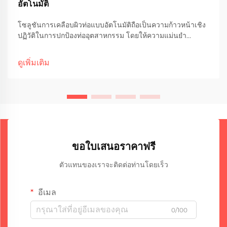
อัตโนมัติ
โซลูชันการเคลือบผิวท่อแบบอัตโนมัติถือเป็นความก้าวหน้าเชิง
ปฏิวัติในการปกป้องท่ออุตสาหกรรม โดยให้ความแม่นยำ
ประสิทธิภาพ และความทนทานที่เหนือกว่าวิธีการแบบดั้งเดิมที่
ทำด้วยมืออย่างชัดเจน คู่มือโดยละเอียดนี้จะสำรวจประเด็น
ดูเพิ่มเติม
สำคัญ...
ขอใบเสนอราคาฟรี
ตัวแทนของเราจะติดต่อท่านโดยเร็ว
อีเมล
0/100