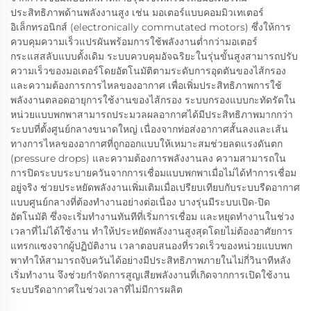
ประสิทธิภาพด้านพลังงานสูง เช่น มอเตอร์แบบคอมมิวเทเตอร์
อิเล็กทรอนิกส์ (electronically commutated motors) ซึ่งให้การ
ควบคุมความเร็วแปรผันพร้อมการใช้พลังงานต่ำกว่ามอเตอร์
กระแสสลับแบบดั้งเดิม ระบบควบคุมอัจฉริยะในรุ่นขั้นสูงสามารถปรับ
ความเร็วของมอเตอร์โดยอัตโนมัติตามระดับการอุดตันของไส้กรอง
และความต้องการการไหลของอากาศ เพื่อเพิ่มประสิทธิภาพการใช้
พลังงานตลอดอายุการใช้งานของไส้กรอง ระบบกรองแบบกะทัดรัดใน
หน่วยแบบพกพาสามารถประมวลผลอากาศได้มีประสิทธิภาพมากกว่า
ระบบที่ตั้งศูนย์กลางขนาดใหญ่ เนื่องจากท่อส่งอากาศสั้นลงและเส้น
ทางการไหลของอากาศที่ถูกออกแบบให้เหมาะสมช่วยลดแรงดันตก
(pressure drops) และความต้องการพลังงานลง ความสามารถใน
การปิดระบบระบายควันจากการเชื่อมแบบพกพาเมื่อไม่ได้ทำการเชื่อม
อยู่จริง ช่วยประหยัดพลังงานเพิ่มเติมเมื่อเปรียบเทียบกับระบบรีดอากาศ
แบบศูนย์กลางที่ต้องทำงานอย่างต่อเนื่อง บางรุ่นมีระบบเปิด-ปิด
อัตโนมัติ ซึ่งจะเริ่มทำงานทันทีที่เริ่มการเชื่อม และหยุดทำงานในช่วง
เวลาที่ไม่ได้ใช้งาน ทำให้ประหยัดพลังงานสูงสุดโดยไม่ต้องอาศัยการ
แทรกแซงจากผู้ปฏิบัติงาน เวลาตอบสนองที่รวดเร็วของหน่วยแบบพก
พาทำให้สามารถจับควันได้อย่างมีประสิทธิภาพภายในไม่กี่วินาทีหลัง
เริ่มทำงาน จึงช่วยกำจัดการสูญเสียพลังงานที่เกิดจากการเปิดใช้งาน
ระบบรีดอากาศในช่วงเวลาที่ไม่มีการผลิต