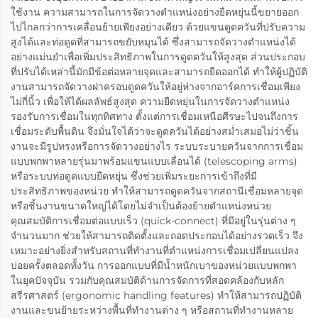
ใช้งาน ความสามารถในการจัดวางตำแหน่งอย่างยืดหยุ่นนี้ขยายออก
ไปไกลกว่าการเคลื่อนย้ายเพียงอย่างเดียว ด้วยแขนดูดควันที่ปรับความ
สูงได้และท่อดูดที่สามารถขยับหมุนได้ ซึ่งสามารถจัดวางตำแหน่งได้
อย่างแม่นยำเพื่อเพิ่มประสิทธิภาพในการดูดควันให้สูงสุด ส่วนประกอบ
ที่ปรับได้เหล่านี้มักมีข้อต่อหลายจุดและสามารถยืดออกได้ ทำให้ผู้ปฏิบัติ
งานสามารถจัดวางฝาครอบดูดควันให้อยู่ห่างจากอาร์คการเชื่อมเพียง
ไม่กี่นิ้ว เพื่อให้ได้ผลลัพธ์สูงสุด ความยืดหยุ่นในการจัดวางตำแหน่ง
รองรับการเชื่อมในทุกทิศทาง ตั้งแต่การเชื่อมเหนือศีรษะไปจนถึงการ
เชื่อมระดับพื้นดิน จึงมั่นใจได้ว่าจะดูดควันได้อย่างสม่ำเสมอไม่ว่าชิ้น
งานจะมีรูปทรงหรือการจัดวางอย่างไร ระบบระบายควันจากการเชื่อม
แบบพกพาหลายรุ่นมาพร้อมแขนแบบเลื่อนได้ (telescoping arms)
หรือระบบท่อดูดแบบยืดหยุ่น ซึ่งช่วยเพิ่มระยะการเข้าถึงที่มี
ประสิทธิภาพของหน่วย ทำให้สามารถดูดควันจากสถานีเชื่อมหลายจุด
หรือชิ้นงานขนาดใหญ่ได้โดยไม่จำเป็นต้องย้ายตำแหน่งหน่วย
คุณสมบัติการเชื่อมต่อแบบเร็ว (quick-connect) ที่มีอยู่ในรุ่นต่าง ๆ
จำนวนมาก ช่วยให้สามารถติดตั้งและถอดประกอบได้อย่างรวดเร็ว จึง
เหมาะอย่างยิ่งสำหรับสถานที่ทำงานที่ตำแหน่งการเชื่อมเปลี่ยนแปลง
บ่อยครั้งตลอดทั้งวัน การออกแบบที่มีน้ำหนักเบาของหน่วยแบบพกพา
ในยุคปัจจุบัน รวมกับคุณสมบัติด้านการจัดการที่สอดคล้องกับหลัก
สรีรศาสตร์ (ergonomic handling features) ทำให้สามารถปฏิบัติ
งานและขนย้ายระหว่างพื้นที่ทำงานต่าง ๆ หรือสถานที่ทำงานหลาย