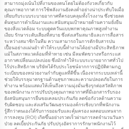
สามารถมุ่งเน้นไปที่งานของตนโดยไม่ต้องกังวลเกี่ยวกับ
คุณภาพอากาศ การใช้พลังงานยังคงต่ำอย่างน่าประทับใจเมื่อ
เทียบกับระบบระบายอากาศที่ครอบคลุมทั้งโรงงาน ซึ่งช่วยลด
ต้นทุนการดำเนินงานและสนับสนุนเป้าหมายด้านความยั่งยืน
ของสิ่งแวดล้อม ระบบดูดควันแบบพกพาคุณภาพสูงทำงาน
เงียบ รักษาระดับเสียงที่สบาย ซึ่งส่งเสริมสมาธิและการสื่อสาร
ระหว่างสมาชิกในทีม ความสามารถในการดักจับสารปน
เปื้อนอย่างแม่นยำ ทำให้ระบบนี้ทำงานได้อย่างมีประสิทธิภาพ
แม้ในสภาพแวดล้อมที่ท้าทาย เช่น มีลมพัดขวางหรือกระแส
อากาศเปลี่ยนแปลงบ่อย ซึ่งมักทำให้ระบบระบายอากาศทั่วไป
ไร้ประสิทธิภาพ บริษัทได้รับประโยชน์จากการปฏิบัติตามกฎ
ระเบียบของหน่วยงานกำกับดูแลที่ดีขึ้น เนื่องจากระบบเหล่านี้
ช่วยให้บรรลุมาตรฐานด้านสุขภาพและความปลอดภัยในการ
ทำงาน พร้อมแสดงให้เห็นถึงความมุ่งมั่นเชิงรุกต่อสวัสดิภาพ
ของพนักงาน การปรับปรุงคุณภาพอากาศที่มีเอกสารรับรอง
ยังสนับสนุนการยื่นขอเคลมประกันภัย ลดข้อกังวลด้านความ
รับผิดชอบ และส่งเสริมวัฒนธรรมองค์กรเชิงบวกที่พนักงาน
รู้สึกว่าตนเองได้รับการยอมรับและคุ้มครอง ผลตอบแทนจาก
การลงทุน (ROI) เกิดขึ้นอย่างรวดเร็วผ่านการลดจำนวนวันลา
ป่วย ลดเบี้ยประกันภัย ปรับปรุงอัตราการรักษาพนักงานไว้