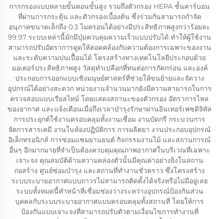
การกรองแบบหลายขั้นตอนขั้นสูง รวมถึงตัวกรอง HEPA ชั้นคาร์บอน
ที่ผ่านการกระตุ้น และตัวกรองเบื้องต้น ซึ่งร่วมกันสามารถกำจัด
อนุภาคขนาดเล็กถึง 0.3 ไมครอนได้อย่างมีประสิทธิภาพสูงกว่าร้อยละ
99.97 ระบบเหล่านี้มักมีปุ่มควบคุมความเร็วแบบปรับได้ ทำให้ผู้ใช้งาน
สามารถปรับอัตราการดูดให้สอดคล้องกับความต้องการเฉพาะของงาน
และระดับความปนเปื้อนได้ โครงสร้างทางเทคโนโลยีประกอบด้วย
มอเตอร์ประสิทธิภาพสูง วัสดุทำเปลือกที่ทนต่อการกัดกร่อน และองค์
ประกอบการออกแบบเชิงมนุษย์ศาสตร์ที่ช่วยให้ขนย้ายและจัดวาง
อุปกรณ์ได้อย่างสะดวก หน่วยงานจำนวนมากยังมีความสามารถในการ
ตรวจสอบแบบเรียลไทม์ โดยแสดงสถานะของตัวกรอง อัตราการไหล
ของอากาศ และแจ้งเตือนเมื่อถึงเวลาบำรุงรักษาผ่านอินเทอร์เฟซดิจิทัล
การประยุกต์ใช้งานครอบคลุมทั้งงานเชื่อม งานบัดกรี กระบวนการ
จัดการสารเคมี งานในห้องปฏิบัติการ การผลิตยา งานประกอบอุปกรณ์
อิเล็กทรอนิกส์ การซ่อมแซมยานยนต์ กิจกรรมงานไม้ และสถานการณ์
อื่นๆ อีกมากมายที่จำเป็นต้องควบคุมคุณภาพอากาศในบริเวณที่เฉพาะ
เจาะจง คุณสมบัติด้านความคล่องตัวนั้นมีคุณค่าอย่างยิ่งในสถาน
ก่อสร้าง ศูนย์ซ่อมบำรุง และสถานที่ทำงานชั่วคราว ซึ่งโครงสร้าง
ระบบระบายอากาศแบบถาวรไม่สามารถติดตั้งได้จริงหรือไม่มีอยู่เลย
ระบบทั้งหมดนี้ทำหน้าที่เชื่อมช่องว่างระหว่างอุปกรณ์ป้องกันส่วน
บุคคลกับระบบระบายอากาศแบบครอบคลุมทั้งสถานที่ โดยให้การ
ป้องกันแบบเจาะจงที่สามารถปรับตัวตามเงื่อนไขการทำงานที่