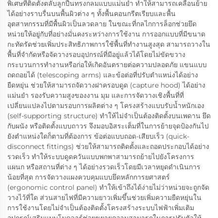
พิเศษที่ติดตั้งตลับลูกปืนทรงกลมแบบแม่นยำ ทำให้สามารถเคลื่อนย้าย
ได้อย่างราบรื่นบนพื้นผิวต่าง ๆ ทั้งพื้นคอนกรีตเรียบและพื้น
อุตสาหกรรมที่มีพื้นผิวเป็นลวดลาย ในขณะที่กลไกการล็อกช่วยยึด
หน่วยให้อยู่กับที่อย่างมั่นคงระหว่างการใช้งาน การออกแบบที่มีขนาด
กะทัดรัดช่วยเพิ่มประสิทธิภาพการใช้พื้นที่ทำงานสูงสุด สามารถวางใน
พื้นที่จำกัดหรือจัดวางรอบอุปกรณ์ที่มีอยู่แล้วได้โดยไม่ขัดขวาง
กระบวนการทำงานหรือก่อให้เกิดอันตรายต่อความปลอดภัย แขนแบบ
ถดถอยได้ (telescoping arms) และข้อต่อที่ปรับตำแหน่งได้อย่าง
ยืดหยุ่น ช่วยให้สามารถจัดวางฝาครอบดูด (capture hood) ได้อย่าง
แม่นยำ รองรับความสูงของงาน มุม และการจัดวางเชิงพื้นที่ที่
เปลี่ยนแปลงไปตามรอบการผลิตต่าง ๆ โครงสร้างแบบรับน้ำหนักเอง
(self-supporting structure) ทำให้ไม่จำเป็นต้องติดตั้งบนเพดาน ยึด
กับผนัง หรือติดตั้งแบบถาวร จึงมอบอิสระเต็มที่ในการย้ายจุดป้องกันไป
ยังตำแหน่งใดก็ตามที่ต้องการ ข้อต่อแบบถอด-เสียบเร็ว (quick-
disconnect fittings) ช่วยให้สามารถติดตั้งและถอดประกอบได้อย่าง
รวดเร็ว ทำให้ระบบดูดควันแบบพกพาสามารถย้ายไปยังโครงการ
แผนก หรือสถานที่ต่าง ๆ ได้อย่างรวดเร็วโดยมีเวลาหยุดดำเนินการ
น้อยที่สุด การจัดวางแผงควบคุมแบบยึดหลักการยศาสตร์
(ergonomic control panel) ทำให้เข้าถึงได้ง่ายไม่ว่าหน่วยจะถูกจัด
วางไว้ที่ใด ส่วนสายไฟที่มีความยาวเพิ่มขึ้นช่วยเพิ่มความยืดหยุ่นใน
การใช้งานโดยไม่จำเป็นต้องติดตั้งโครงสร้างระบบไฟฟ้าเพิ่มเติม