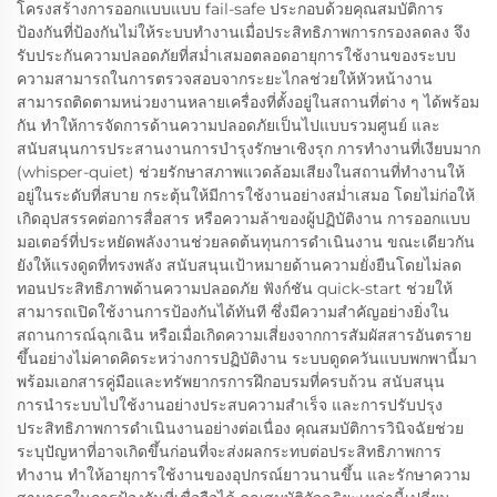
โครงสร้างการออกแบบแบบ fail-safe ประกอบด้วยคุณสมบัติการ
ป้องกันที่ป้องกันไม่ให้ระบบทำงานเมื่อประสิทธิภาพการกรองลดลง จึง
รับประกันความปลอดภัยที่สม่ำเสมอตลอดอายุการใช้งานของระบบ
ความสามารถในการตรวจสอบจากระยะไกลช่วยให้หัวหน้างาน
สามารถติดตามหน่วยงานหลายเครื่องที่ตั้งอยู่ในสถานที่ต่าง ๆ ได้พร้อม
กัน ทำให้การจัดการด้านความปลอดภัยเป็นไปแบบรวมศูนย์ และ
สนับสนุนการประสานงานการบำรุงรักษาเชิงรุก การทำงานที่เงียบมาก
(whisper-quiet) ช่วยรักษาสภาพแวดล้อมเสียงในสถานที่ทำงานให้
อยู่ในระดับที่สบาย กระตุ้นให้มีการใช้งานอย่างสม่ำเสมอ โดยไม่ก่อให้
เกิดอุปสรรคต่อการสื่อสาร หรือความล้าของผู้ปฏิบัติงาน การออกแบบ
มอเตอร์ที่ประหยัดพลังงานช่วยลดต้นทุนการดำเนินงาน ขณะเดียวกัน
ยังให้แรงดูดที่ทรงพลัง สนับสนุนเป้าหมายด้านความยั่งยืนโดยไม่ลด
ทอนประสิทธิภาพด้านความปลอดภัย ฟังก์ชัน quick-start ช่วยให้
สามารถเปิดใช้งานการป้องกันได้ทันที ซึ่งมีความสำคัญอย่างยิ่งใน
สถานการณ์ฉุกเฉิน หรือเมื่อเกิดความเสี่ยงจากการสัมผัสสารอันตราย
ขึ้นอย่างไม่คาดคิดระหว่างการปฏิบัติงาน ระบบดูดควันแบบพกพานี้มา
พร้อมเอกสารคู่มือและทรัพยากรการฝึกอบรมที่ครบถ้วน สนับสนุน
การนำระบบไปใช้งานอย่างประสบความสำเร็จ และการปรับปรุง
ประสิทธิภาพการดำเนินงานอย่างต่อเนื่อง คุณสมบัติการวินิจฉัยช่วย
ระบุปัญหาที่อาจเกิดขึ้นก่อนที่จะส่งผลกระทบต่อประสิทธิภาพการ
ทำงาน ทำให้อายุการใช้งานของอุปกรณ์ยาวนานขึ้น และรักษาความ