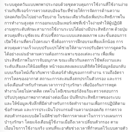
ระบบดูดควันแบบพกพาประกอบด้วยชุดควบคุมการใช้งานที่ใช้งานง่าย
ร่วมกับฟีเจอร์การตรวจสอบอัจฉริยะที่ช่วยให้การจัดการด้านความ
ปลอดภัยเป็นไปอย่างเรียบง่าย ในขณะเดียวกันยังเพิ่มประสิทธิภาพใน
การทำงานสูงสุด การออกแบบอินเทอร์เฟซที่เข้าใจง่ายทำให้ผู้ปฏิบัติ
งานทุกระดับทักษะสามารถใช้งานระบบได้อย่างมีประสิทธิภาพ ด้วยปุ่ม
ควบคุมที่ระบุชัดเจน ตัวบ่งชี้สถานะแบบแสดงผลภาพ และขั้นตอนการ
เปิดใช้งานที่ตรงไปตรงมา ซึ่งต้องการการฝึกอบรมเพียงเล็กน้อย การ
ควบคุมความเร็วแบบปรับแปรได้ช่วยให้สามารถปรับอัตราการดูดควัน
ได้อย่างแม่นยำตามความต้องการเฉพาะของแต่ละงาน เพื่อเพิ่ม
ประสิทธิภาพในการจับอนุภาค ขณะเดียวกันลดการใช้พลังงานและ
ระดับเสียงลงให้น้อยที่สุด หน้าจอแสดงผลแบบดิจิทัลให้ข้อมูลย้อนกลับ
แบบเรียลไทม์เกี่ยวกับพารามิเตอร์สำคัญของการทำงาน รวมถึงอัตรา
การไหลของอากาศ สถานะการสะสมสิ่งสกปรกในตัวกรอง และการ
แจ้งเตือนสำหรับกำหนดเวลาการบำรุงรักษา เพื่อป้องกันการหยุด
ทำงานโดยไม่คาดคิด เทคโนโลยีเซนเซอร์อัจฉริยะตรวจสอบการ
ปรับปรุงคุณภาพอากาศอย่างต่อเนื่อง บันทึกประสิทธิภาพของระบบ
และให้ข้อมูลเชิงลึกที่มีค่าสำหรับการจัดทำรายงานเพื่อการปฏิบัติตาม
ข้อกำหนด และการประเมินโปรแกรมด้านความปลอดภัย การตรวจ
สอบตัวกรองแบบอัตโนมัติช่วยกำจัดการคาดเดาในการวางแผนการ
บำรุงรักษา โดยแจ้งเตือนผู้ใช้งานเมื่อถึงเวลาเปลี่ยนตัวกรอง ตาม
เงื่อนไขการใช้งานจริง แทนที่จะอาศัยช่วงเวลาที่กำหนดไว้แบบตายตัว