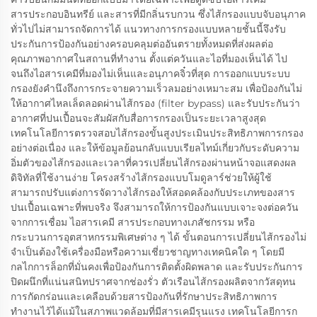
สารประกอบอินทรีย์ และสารที่มีกลิ่นรบกวน ซึ่งไส้กรองแบบจับอนุภาค
ทั่วไปไม่สามารถจัดการได้ แนวทางการกรองแบบหลายชั้นนี้จึงรับ
ประกันการป้องกันอย่างครอบคลุมต่ออันตรายทั้งหมดที่ส่งผลต่อ
คุณภาพอากาศในสถานที่ทำงาน ตั้งแต่ควันและไอที่มองเห็นได้ ไป
จนถึงไอสารเคมีที่มองไม่เห็นและอนุภาคจิ๋วที่สุด การออกแบบระบบ
กรองยังคำนึงถึงการกระจายความเร็วลมอย่างเหมาะสม เพื่อป้องกันไม่
ให้อากาศไหลเล็ดลอดผ่านไส้กรอง (filter bypass) และรับประกันว่า
อากาศที่ปนเปื้อนจะสัมผัสกับสื่อการกรองเป็นระยะเวลาสูงสุด
เทคโนโลยีการตรวจสอบไส้กรองขั้นสูงประเมินประสิทธิภาพการกรอง
อย่างต่อเนื่อง และให้ข้อมูลย้อนกลับแบบเรียลไทม์เกี่ยวกับระดับความ
อิ่มตัวของไส้กรองและเวลาที่ควรเปลี่ยนไส้กรองผ่านหน้าจอแสดงผล
ดิจิทัลที่ใช้งานง่าย โครงสร้างไส้กรองแบบโมดูลาร์ช่วยให้ผู้ใช้
สามารถปรับแต่งการจัดวางไส้กรองให้สอดคล้องกับประเภทของสาร
ปนเปื้อนเฉพาะที่พบจริง จึงสามารถให้การป้องกันแบบเจาะจงต่อควัน
จากการเชื่อม ไอสารเคมี สารประกอบทางเภสัชกรรม หรือ
กระบวนการอุตสาหกรรมพิเศษต่าง ๆ ได้ ขั้นตอนการเปลี่ยนไส้กรองไม่
จำเป็นต้องใช้เครื่องมือหรือความเชี่ยวชาญทางเทคนิคใด ๆ โดยมี
กลไกการล็อกที่มั่นคงเพื่อป้องกันการติดตั้งผิดพลาด และรับประกันการ
ปิดผนึกที่แน่นสนิทปราศจากช่องรั่ว ตัวเรือนไส้กรองผลิตจากวัสดุทน
การกัดกร่อนและเคลือบด้วยสารป้องกันที่รักษาประสิทธิภาพการ
ทำงานไว้ได้แม้ในสภาพแวดล้อมที่มีสารเคมีรุนแรง เทคโนโลยีการก