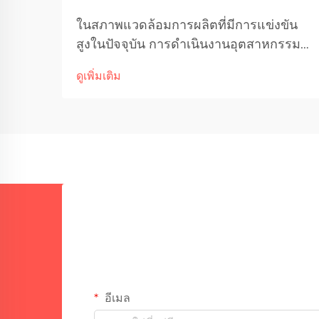
ในสภาพแวดล้อมการผลิตที่มีการแข่งขัน
สูงในปัจจุบัน การดำเนินงานอุตสาหกรรม
ต้องการผลผลิตสูงสุดพร้อมรักษามาตรฐาน
ดูเพิ่มเติม
คุณภาพระดับสูง อุปกรณ์เชื่อมแบบ MIG
ได้กลายเป็นเทคโนโลยีหลักสำหรับ
โครงการผลิตชิ้นส่วนขนาดใหญ่ โดย
ปฏิวัติ...
อีเมล