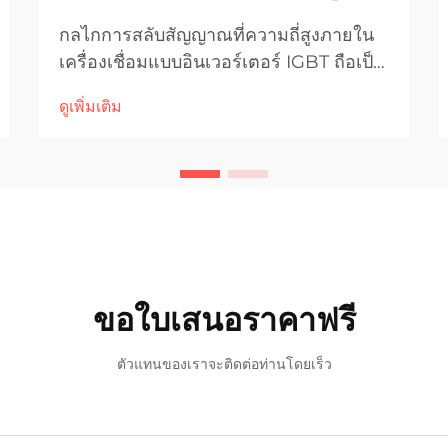
กลไกการสลับสัญญาณที่ความถี่สูงภายใน
เครื่องเชื่อมแบบอินเวอร์เตอร์ IGBT ถือเป็น
หนึ่งในความก้าวหน้าทางเทคโนโลยีที่
ดูเพิ่มเติม
สำคัญที่สุดของอุปกรณ์เชื่อมสมัยใหม่
กระบวนการแปลงพลังงานขั้นสูงนี้เปลี่ยน
กระแสไฟฟ้ากระแสสลับ (AC) จากแหล่ง
จ่ายทั่วไปให้กลายเป็นกระแสไฟฟ้าที่มี
ความแม่นยำ...
ขอใบเสนอราคาฟรี
ตัวแทนของเราจะติดต่อท่านโดยเร็ว