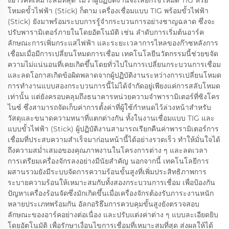
งอาร์คที่เหมาะสมที่สุด ไม่ว่าผู้ปฏิบัติงานจะเลือกใช้โหมด TIG หรือ
โหมดขั้วไฟฟ้า (Stick) ก็ตาม เครื่องเชื่อมแบบ TIG พร้อมขั้วไฟฟ้า
(Stick) ยังมาพร้อมระบบการรู้จำกระบวนการอย่างชาญฉลาด ซึ่งจะ
ปรับพารามิเตอร์ภายในโดยอัตโนมัติ เช่น ลำดับการเริ่มต้นอาร์ค
ลักษณะการเพิ่มกระแสไฟฟ้า และระยะเวลาการไหลของก๊าซหลังการ
เชื่อมเมื่อมีการเปลี่ยนโหมดการเชื่อม เทคโนโลยีนวัตกรรมนี้ช่วยขจัด
ความไม่แน่นอนที่เคยเกิดขึ้นโดยทั่วไปในการเปลี่ยนกระบวนการเชื่อม
และลดโอกาสเกิดข้อผิดพลาดจากผู้ปฏิบัติงานระหว่างการเปลี่ยนโหมด
การทำงานแบบสองกระบวนการนี้ไม่ได้จำกัดอยู่เพียงแค่การสลับโหมด
เท่านั้น แต่ยังครอบคลุมถึงธนาคารหน่วยความจำพารามิเตอร์ที่ซิงโคร
ไนซ์ ซึ่งสามารถจัดเก็บค่าการตั้งค่าที่ผู้ใช้กำหนดไว้ล่วงหน้าสำหรับ
วัสดุและขนาดความหนาที่แตกต่างกัน ทั้งในงานเชื่อมแบบ TIG และ
แบบขั้วไฟฟ้า (Stick) ผู้ปฏิบัติงานสามารถเรียกคืนค่าพารามิเตอร์การ
เชื่อมที่ประสบความสำเร็จมาก่อนหน้านี้ได้อย่างรวดเร็ว ทำให้มั่นใจได้
ถึงความสม่ำเสมอของคุณภาพงานในโครงการต่าง ๆ และลดเวลา
การเตรียมเครื่องจักรลงอย่างมีนัยสำคัญ นอกจากนี้ เทคโนโลยีการ
ผสานรวมยังมีระบบจัดการความร้อนขั้นสูงที่เพิ่มประสิทธิภาพการ
ระบายความร้อนให้เหมาะสมกับทั้งสองกระบวนการเชื่อม เพื่อป้องกัน
ปัญหาเครื่องร้อนจัดซึ่งมักเกิดขึ้นเมื่อเครื่องจักรต้องรับภาระงานหนัก
หลายประเภทพร้อมกัน อัลกอริธึมการควบคุมขั้นสูงยังตรวจสอบ
ลักษณะของอาร์คอย่างต่อเนื่อง และปรับแต่งค่าต่าง ๆ แบบละเอียดยิบ
โดยอัตโนมัติ เพื่อรักษาเงื่อนไขการเชื่อมที่เหมาะสมที่สุด ส่งผลให้ได้