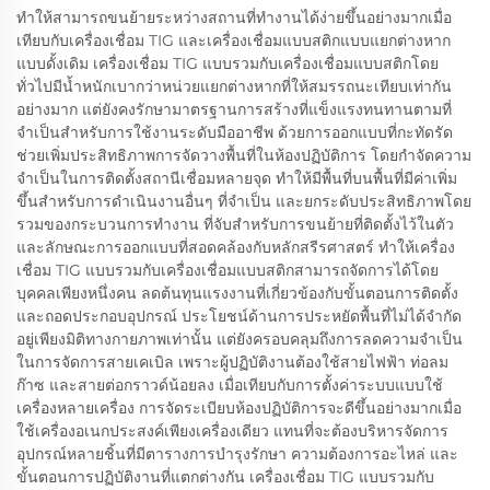
ทำให้สามารถขนย้ายระหว่างสถานที่ทำงานได้ง่ายขึ้นอย่างมากเมื่อ
เทียบกับเครื่องเชื่อม TIG และเครื่องเชื่อมแบบสติกแบบแยกต่างหาก
แบบดั้งเดิม เครื่องเชื่อม TIG แบบรวมกับเครื่องเชื่อมแบบสติกโดย
ทั่วไปมีน้ำหนักเบากว่าหน่วยแยกต่างหากที่ให้สมรรถนะเทียบเท่ากัน
อย่างมาก แต่ยังคงรักษามาตรฐานการสร้างที่แข็งแรงทนทานตามที่
จำเป็นสำหรับการใช้งานระดับมืออาชีพ ด้วยการออกแบบที่กะทัดรัด
ช่วยเพิ่มประสิทธิภาพการจัดวางพื้นที่ในห้องปฏิบัติการ โดยกำจัดความ
จำเป็นในการติดตั้งสถานีเชื่อมหลายจุด ทำให้มีพื้นที่บนพื้นที่มีค่าเพิ่ม
ขึ้นสำหรับการดำเนินงานอื่นๆ ที่จำเป็น และยกระดับประสิทธิภาพโดย
รวมของกระบวนการทำงาน ที่จับสำหรับการขนย้ายที่ติดตั้งไว้ในตัว
และลักษณะการออกแบบที่สอดคล้องกับหลักสรีรศาสตร์ ทำให้เครื่อง
เชื่อม TIG แบบรวมกับเครื่องเชื่อมแบบสติกสามารถจัดการได้โดย
บุคคลเพียงหนึ่งคน ลดต้นทุนแรงงานที่เกี่ยวข้องกับขั้นตอนการติดตั้ง
และถอดประกอบอุปกรณ์ ประโยชน์ด้านการประหยัดพื้นที่ไม่ได้จำกัด
อยู่เพียงมิติทางกายภาพเท่านั้น แต่ยังครอบคลุมถึงการลดความจำเป็น
ในการจัดการสายเคเบิล เพราะผู้ปฏิบัติงานต้องใช้สายไฟฟ้า ท่อลม
ก๊าซ และสายต่อกราวด์น้อยลง เมื่อเทียบกับการตั้งค่าระบบแบบใช้
เครื่องหลายเครื่อง การจัดระเบียบห้องปฏิบัติการจะดีขึ้นอย่างมากเมื่อ
ใช้เครื่องอเนกประสงค์เพียงเครื่องเดียว แทนที่จะต้องบริหารจัดการ
อุปกรณ์หลายชิ้นที่มีตารางการบำรุงรักษา ความต้องการอะไหล่ และ
ขั้นตอนการปฏิบัติงานที่แตกต่างกัน เครื่องเชื่อม TIG แบบรวมกับ