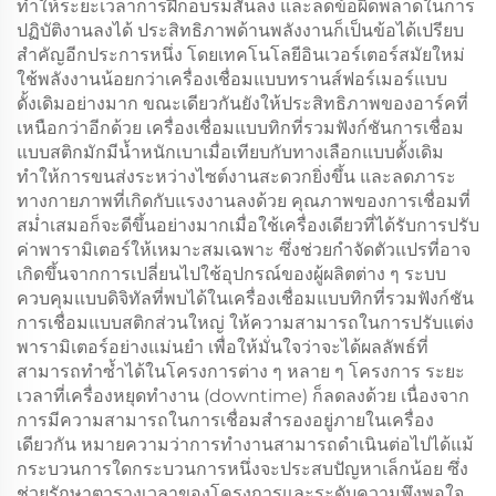
ทำให้ระยะเวลาการฝึกอบรมสั้นลง และลดข้อผิดพลาดในการ
ปฏิบัติงานลงได้ ประสิทธิภาพด้านพลังงานก็เป็นข้อได้เปรียบ
สำคัญอีกประการหนึ่ง โดยเทคโนโลยีอินเวอร์เตอร์สมัยใหม่
ใช้พลังงานน้อยกว่าเครื่องเชื่อมแบบทรานส์ฟอร์เมอร์แบบ
ดั้งเดิมอย่างมาก ขณะเดียวกันยังให้ประสิทธิภาพของอาร์คที่
เหนือกว่าอีกด้วย เครื่องเชื่อมแบบทิกที่รวมฟังก์ชันการเชื่อม
แบบสติกมักมีน้ำหนักเบาเมื่อเทียบกับทางเลือกแบบดั้งเดิม
ทำให้การขนส่งระหว่างไซต์งานสะดวกยิ่งขึ้น และลดภาระ
ทางกายภาพที่เกิดกับแรงงานลงด้วย คุณภาพของการเชื่อมที่
สม่ำเสมอก็จะดีขึ้นอย่างมากเมื่อใช้เครื่องเดียวที่ได้รับการปรับ
ค่าพารามิเตอร์ให้เหมาะสมเฉพาะ ซึ่งช่วยกำจัดตัวแปรที่อาจ
เกิดขึ้นจากการเปลี่ยนไปใช้อุปกรณ์ของผู้ผลิตต่าง ๆ ระบบ
ควบคุมแบบดิจิทัลที่พบได้ในเครื่องเชื่อมแบบทิกที่รวมฟังก์ชัน
การเชื่อมแบบสติกส่วนใหญ่ ให้ความสามารถในการปรับแต่ง
พารามิเตอร์อย่างแม่นยำ เพื่อให้มั่นใจว่าจะได้ผลลัพธ์ที่
สามารถทำซ้ำได้ในโครงการต่าง ๆ หลาย ๆ โครงการ ระยะ
เวลาที่เครื่องหยุดทำงาน (downtime) ก็ลดลงด้วย เนื่องจาก
การมีความสามารถในการเชื่อมสำรองอยู่ภายในเครื่อง
เดียวกัน หมายความว่าการทำงานสามารถดำเนินต่อไปได้แม้
กระบวนการใดกระบวนการหนึ่งจะประสบปัญหาเล็กน้อย ซึ่ง
ช่วยรักษาตารางเวลาของโครงการและระดับความพึงพอใจ