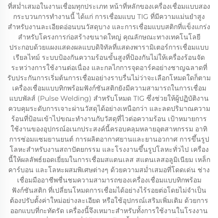
ที่สม่ำเสมอในงานเชื่อมทุกประเภท หน้าที่หลักของเครื่องเชื่อมแบบสอง
กระบวนการทำงานนี้ ได้แก่ การเชื่อมแบบ TIG ที่มีความแม่นยำสูง
สำหรับงานละเอียดอ่อนบนวัสดุบาง และการเชื่อมแบบสติกที่แข็งแกร่ง
สำหรับโครงการก่อสร้างขนาดใหญ่ คุณลักษณะทางเทคโนโลยี
ประกอบด้วยแผงแสดงผลแบบดิจิทัลที่แสดงพารามิเตอร์การเชื่อมแบบ
เรียลไทม์ ระบบป้องกันความร้อนขั้นสูงที่ป้องกันไม่ให้เครื่องร้อนจัด
ระหว่างการใช้งานต่อเนื่อง และกลไกการจุดอาร์คอย่างชาญฉลาดที่
รับประกันการเริ่มต้นการเชื่อมอย่างราบรื่นไม่ว่าจะเลือกโหมดใดก็ตาม
เครื่องเชื่อมแบบทิกพร้อมฟังก์ชันสติกยังมีความสามารถในการเชื่อม
แบบพัลส์ (Pulse Welding) สำหรับโหมด TIG ซึ่งช่วยให้ผู้ปฏิบัติงาน
ควบคุมระดับการเจาะผ่านวัสดุได้อย่างเหนือกว่า และลดปริมาณความ
ร้อนที่ป้อนเข้าไปขณะทำงานกับวัสดุที่ไวต่อความร้อน เป้าหมายการ
ใช้งานของอุปกรณ์อเนกประสงค์นี้ครอบคลุมหลายอุตสาหกรรม อาทิ
การซ่อมแซมยานยนต์ การผลิตอากาศยานและยานอวกาศ การขึ้นรูป
โลหะสำหรับงานสถาปัตยกรรม และโรงงานขึ้นรูปโลหะทั่วไป เครื่อง
นี้ให้ผลลัพธ์ยอดเยี่ยมในการเชื่อมสแตนเลส สแตนเลสอลูมิเนียม เหล็ก
คาร์บอน และโลหะผสมพิเศษต่างๆ ด้วยความสม่ำเสมอที่โดดเด่น ช่าง
เชื่อมมืออาชีพชื่นชมความสามารถของเครื่องเชื่อมแบบทิกพร้อม
ฟังก์ชันสติก ที่เปลี่ยนโหมดการเชื่อมได้อย่างไร้รอยต่อโดยไม่จำเป็น
ต้องปรับตั้งค่าใหม่อย่างละเอียด หรือใช้อุปกรณ์เสริมเพิ่มเติม ด้วยการ
ออกแบบที่กะทัดรัด เครื่องนี้จึงเหมาะสำหรับทั้งการใช้งานในโรงงาน