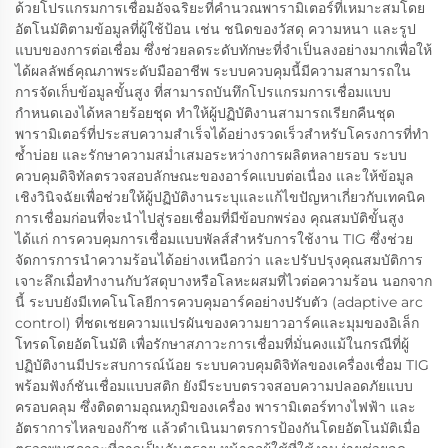
ด้วยโปรแกรมการเชื่อมอัจฉริยะที่คำนวณพารามิเตอร์ที่เหมาะสมโดย
อัตโนมัติตามข้อมูลที่ผู้ใช้ป้อน เช่น ชนิดของวัสดุ ความหนา และรูป
แบบของการต่อเชื่อม ซึ่งช่วยลดระดับทักษะที่จำเป็นลงอย่างมากเพื่อให้
ได้ผลลัพธ์คุณภาพระดับมืออาชีพ ระบบควบคุมนี้มีความสามารถใน
การจัดเก็บข้อมูลขั้นสูง ที่สามารถบันทึกโปรแกรมการเชื่อมแบบ
กำหนดเองได้หลายร้อยชุด ทำให้ผู้ปฏิบัติงานสามารถเรียกคืนชุด
พารามิเตอร์ที่ประสบความสำเร็จได้อย่างรวดเร็วสำหรับโครงการที่ทำ
ซ้ำบ่อย และรักษาความสม่ำเสมอระหว่างการผลิตหลายรอบ ระบบ
ควบคุมดิจิทัลตรวจสอบลักษณะของอาร์คแบบต่อเนื่อง และให้ข้อมูล
เชิงวินิจฉัยเพื่อช่วยให้ผู้ปฏิบัติงานระบุและแก้ไขปัญหาเกี่ยวกับเทคนิค
การเชื่อมก่อนที่จะนำไปสู่รอยเชื่อมที่มีข้อบกพร่อง คุณสมบัติขั้นสูง
ได้แก่ การควบคุมการเชื่อมแบบพัลส์สำหรับการใช้งาน TIG ซึ่งช่วย
จัดการการนำความร้อนได้อย่างเหนือกว่า และปรับปรุงคุณสมบัติการ
เจาะลึกเมื่อทำงานกับวัสดุบางหรือโลหะผสมที่ไวต่อความร้อน นอกจาก
นี้ ระบบยังมีเทคโนโลยีการควบคุมอาร์คอย่างปรับตัว (adaptive arc
control) ที่ชดเชยความแปรผันของความยาวอาร์คและมุมของอิเล็ก
โทรดโดยอัตโนมัติ เพื่อรักษาสภาวะการเชื่อมที่มั่นคงแม้ในกรณีที่ผู้
ปฏิบัติงานมีประสบการณ์น้อย ระบบควบคุมดิจิทัลของเครื่องเชื่อม TIG
พร้อมฟังก์ชันเชื่อมแบบสติก ยังมีระบบตรวจสอบความปลอดภัยแบบ
ครอบคลุม ซึ่งติดตามอุณหภูมิของเครื่อง พารามิเตอร์ทางไฟฟ้า และ
อัตราการไหลของก๊าซ แล้วดำเนินมาตรการป้องกันโดยอัตโนมัติเมื่อ