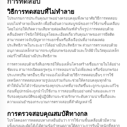
การทดสอบ
วิธีการทดสอบที่ไม่ทำลาย
โปรแกรมการประกันคุณภาพอย่างครอบคลุมพึ่งพาอาศัยวิธีการทดสอบ
แบบไม่ทำลายเป็นหลัก เพื่อยืนยันความสมบูรณ์ของการใช้งานชั้นเคลือบ
โดยไม่ก่อให้เกิดความเสียหายต่อผลิตภัณฑ์สำเร็จรูป การทดสอบด้วย
คลื่นอัลตราโซนิกให้ข้อมูลโดยละเอียดเกี่ยวกับคุณภาพของการยึดติด
สามารถตรวจจับปัญหาการแยกชั้นหรือสิ่งเจือปนที่อาจส่งผลต่อ
ประสิทธิภาพในระยะยาวได้อย่างมีประสิทธิภาพ ส่วนการตรวจสอบด้วย
อนุภาคแม่เหล็กสามารถระบุข้อบกพร่องบนผิวและใกล้ผิวในวัสดุแม่เหล็ก
เฟอร์ไรต์ได้อย่างมีประสิทธิภาพ
การตรวจสอบด้วยรังสีเอกซเรย์ให้มองเห็นโครงสร้างเชื่อมภายในได้อย่าง
ชัดเจน สามารถเปิดเผยรูพรุน การหลอมรวมไม่เพียงพอ หรือข้อบกพร่อง
ประเภทปริมาตรอื่นๆ ที่อาจมองไม่เห็นด้วยวิธีการทดสอบอื่นๆ การใช้
เทคนิคการทดสอบหลายรูปแบบร่วมกันจะช่วยให้ครอบคลุมทุกด้าน
ทำให้มั่นใจได้ว่าข้อบกพร่องทุกประเภทที่อาจเกิดขึ้นจะถูกระบุและแก้ไข
ก่อนที่อุปกรณ์จะถูกนำไปใช้งาน การสอบเทียบอย่างสม่ำเสมอและการ
รับรองคุณสมบัติของผู้ปฏิบัติงานจะช่วยรักษาระดับความน่าเชื่อถือและ
ความแม่นยำของกระบวนการตรวจสอบที่สำคัญเหล่านี้
การตรวจสอบคุณสมบัติทางกล
โปรโตคอลการทดสอบทางกลยืนยันว่า การใช้งานชั้นเคลือบผิวมีความ
แข็งแรงและดัดโค้งได้ตามข้อกำหนดภายใต้สภาวะการรับน้ำหนักที่หลาก