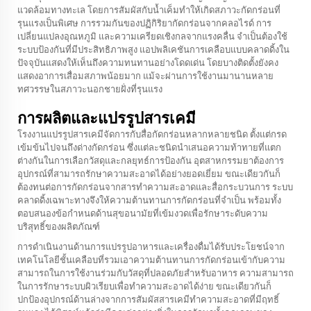
แวดล้อมทางทะเล โดยการสัมผัสกับน้ำเค็มทำให้เกิดสภาวะกัดกร่อนที่
รุนแรงเป็นพิเศษ การรวมกันของปฏิกิริยากัดกร่อนจากคลอไรด์ การ
เปลี่ยนแปลงอุณหภูมิ และความเครียดเชิงกลจากแรงคลื่น จำเป็นต้องใช้
ระบบป้องกันที่มีประสิทธิภาพสูง แอปพลิเคชันการเคลือบแบบคลาดดิ้งใน
ปัจจุบันแสดงให้เห็นถึงความทนทานอย่างโดดเด่น โดยบางติดตั้งยังคง
แสดงอาการเสื่อมสภาพน้อยมาก แม้จะผ่านการใช้งานมานานหลาย
ทศวรรษในสภาวะนอกชายฝั่งที่รุนแรง
การผลิตและแปรรูปสารเคมี
โรงงานแปรรูปสารเคมีจัดการกับสื่อกัดกร่อนหลากหลายชนิด ตั้งแต่กรด
เข้มข้นไปจนถึงด่างกัดกร่อน ซึ่งแต่ละชนิดนำเสนอความท้าทายที่แตก
ต่างกันในการเลือกวัสดุและกลยุทธ์การป้องกัน อุตสาหกรรมยาต้องการ
อุปกรณ์ที่สามารถรักษาความสะอาดได้อย่างยอดเยี่ยม ขณะเดียวกันก็
ต้องทนต่อการกัดกร่อนจากสารทำความสะอาดและสื่อกระบวนการ ระบบ
คลาดดิ้งเฉพาะทางจึงให้ความต้านทานการกัดกร่อนที่จำเป็น พร้อมทั้ง
ตอบสนองข้อกำหนดด้านสุขอนามัยที่เข้มงวดเพื่อรักษาระดับความ
บริสุทธิ์ของผลิตภัณฑ์
การดำเนินงานด้านการแปรรูปอาหารและเครื่องดื่มได้รับประโยชน์จาก
เทคโนโลยีชั้นเคลือบที่รวมเอาความต้านทานการกัดกร่อนเข้ากับความ
สามารถในการใช้งานร่วมกับวัสดุที่ปลอดภัยสำหรับอาหาร ความสามารถ
ในการรักษาระบบผิวเรียบเพื่อทำความสะอาดได้ง่าย ขณะเดียวกันก็
ปกป้องอุปกรณ์ด้านล่างจากการสัมผัสสารเคมีทำความสะอาดที่มีฤทธิ์