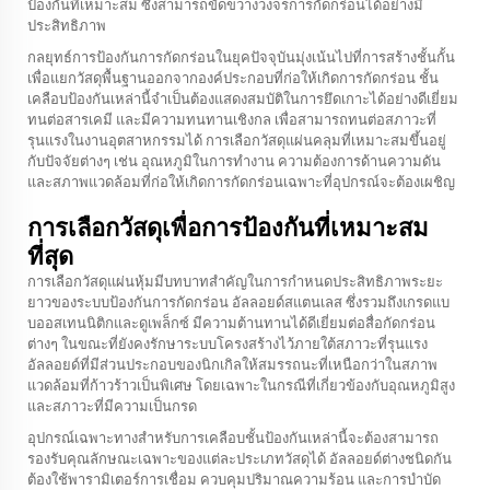
ป้องกันที่เหมาะสม ซึ่งสามารถขัดขวางวงจรการกัดกร่อนได้อย่างมี
ประสิทธิภาพ
กลยุทธ์การป้องกันการกัดกร่อนในยุคปัจจุบันมุ่งเน้นไปที่การสร้างชั้นกั้น
เพื่อแยกวัสดุพื้นฐานออกจากองค์ประกอบที่ก่อให้เกิดการกัดกร่อน ชั้น
เคลือบป้องกันเหล่านี้จำเป็นต้องแสดงสมบัติในการยึดเกาะได้อย่างดีเยี่ยม
ทนต่อสารเคมี และมีความทนทานเชิงกล เพื่อสามารถทนต่อสภาวะที่
รุนแรงในงานอุตสาหกรรมได้ การเลือกวัสดุแผ่นคลุมที่เหมาะสมขึ้นอยู่
กับปัจจัยต่างๆ เช่น อุณหภูมิในการทำงาน ความต้องการด้านความดัน
และสภาพแวดล้อมที่ก่อให้เกิดการกัดกร่อนเฉพาะที่อุปกรณ์จะต้องเผชิญ
การเลือกวัสดุเพื่อการป้องกันที่เหมาะสม
ที่สุด
การเลือกวัสดุแผ่นหุ้มมีบทบาทสำคัญในการกำหนดประสิทธิภาพระยะ
ยาวของระบบป้องกันการกัดกร่อน อัลลอยด์สแตนเลส ซึ่งรวมถึงเกรดแบ
บออสเทนนิติกและดูเพล็กซ์ มีความต้านทานได้ดีเยี่ยมต่อสื่อกัดกร่อน
ต่างๆ ในขณะที่ยังคงรักษาระบบโครงสร้างไว้ภายใต้สภาวะที่รุนแรง
อัลลอยด์ที่มีส่วนประกอบของนิกเกิลให้สมรรถนะที่เหนือกว่าในสภาพ
แวดล้อมที่ก้าวร้าวเป็นพิเศษ โดยเฉพาะในกรณีที่เกี่ยวข้องกับอุณหภูมิสูง
และสภาวะที่มีความเป็นกรด
อุปกรณ์เฉพาะทางสำหรับการเคลือบชั้นป้องกันเหล่านี้จะต้องสามารถ
รองรับคุณลักษณะเฉพาะของแต่ละประเภทวัสดุได้ อัลลอยด์ต่างชนิดกัน
ต้องใช้พารามิเตอร์การเชื่อม ควบคุมปริมาณความร้อน และการบำบัด