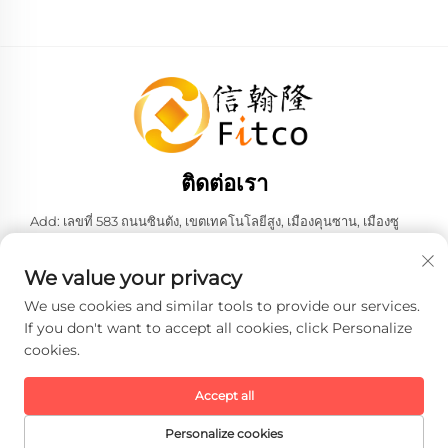
ติดต่อเรา
Add: เลขที่ 583 ถนนซินตัง, เขตเทคโนโลยีสูง, เมืองคุนซาน, เมืองซู
โจว, มณฑลเจียงซู, สาธารณรัฐประชาชนจีน 215316
โทรศัพท์:
+86-137 6186 0079
We value your privacy
อีเมล:
[email protected]
We use cookies and similar tools to provide our services.
If you don't want to accept all cookies, click Personalize
cookies.
ลิขสิทธิ์ © 2026 บริษัท เฟธ-ฮั่น อินเทลลิเจนท์ เทคโนโลยี จำกัด ทั้งหมด
สงวนสิทธิ์ -
นโยบายความเป็นส่วนตัว
Accept all
Personalize cookies