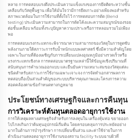
หลาย การทดสอบแรงดึงประเมินความแข็งแรงของการยึดติดระหว่างชั้น
เคลือบกับวัสดุพื้นฐาน เพื่อให้มั่นใจว่ามีการยึดเกาะอย่างเพียงพอสำหรับ
สภาพแวดล้อมในการใช้งานที่ตั้งใจไว้ การทดสอบการดัด (Bend
testing) ประเมินความสามารถในการดัดโค้งและความสมบูรณ์ของรอย
ต่อชั้นเคลือบ พร้อมทั้งระบุปัญหาความเปราะหรือการหลอมรวมไม่เพียง
พอ
การทดสอบแรงกระแทกจะพิจารณาความสามารถของวัสดุในการดูดซับ
พลังงานภายใต้สภาวะการรับน้ำหนักแบบพลศาสตร์ ซึ่งมีความสำคัญโดย
เฉพาะในงานที่ต้องเผชิญกับการเปลี่ยนแปลงอุณหภูมิอย่างรวดเร็วหรือ
แรงกระแทกเชิงกล การทดสอบมาตรฐานเหล่านี้ให้ข้อมูลเชิงปริมาณที่
สนับสนุนการคำนวณออกแบบ และยืนยันความเหมาะสมของวัสดุแต่ละ
ชนิดสำหรับสภาวะการใช้งานเฉพาะเจาะจง การจัดทำเอกสารผลการ
ทดสอบถือเป็นส่วนสำคัญของระบบบริหารคุณภาพและโครงการความ
สอดคล้องตามข้อกำหนดทางกฎหมาย
ประโยชน์ทางเศรษฐกิจและการคืนทุน
การวิเคราะห์ต้นทุนตลอดอายุการใช้งาน
การให้เหตุผลทางเศรษฐกิจสำหรับการลงทุนใน
เครื่องหุ้มท่อ
ขยายออก
ไปไกลเกินกว่าต้นทุนอุปกรณ์เริ่มต้น โดยครอบคลุมการประหยัดอย่าง
มากในด้านการบำรุงรักษา การเปลี่ยนชิ้นส่วน และค่าใช้จ่ายในการ
ดำเนินงานตลอดอายุการใช้งานของสถาน facility ระบบฉาบผิวที่