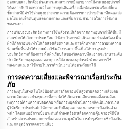
ออกแบบและติดตั้งอย่างเหมาะสมสามารถยืดอายุการใช้งานของอุปกรณ์
ได้หลายสิบปี ลดความถี่ในการหยุดเดินเครื่องเพื่อซ่อมแซมหรือเปลี่ยน
ชิ้นส่วนที่มีค่าใช้จ่ายสูงอย่างมาก ความต้องการการบำรุงรักษาที่ลดลง ส่ง
ผลโดยตรงให้ต้นทุนแรงงานต่ำลง และเพิ่มความสามารถในการใช้งาน
ของระบบ
การปรับปรุงประสิทธิภาพการใช้พลังงานที่เกิดจากสภาพอุปกรณ์ที่ดีขึ้น มี
ส่วนช่วยให้เกิดการประหยัดค่าใช้จ่ายในการดำเนินงานอย่างต่อเนื่อง พื้น
ผิวที่กัดกร่อนจะทำให้เกิดแรงเสียดทานและการต้านทานการถ่ายเทความ
ร้อนเพิ่มขึ้น ทำให้ระบบต้องใช้พลังงานมากขึ้นเพื่อให้บรรลุระดับ
ประสิทธิภาพที่ต้องการ พื้นผิวเรียบลื่นของวัสดุฉาบที่สะอาดจะรักษาระดับ
ประสิทธิภาพสูงสุดตลอดอายุการใช้งานของอุปกรณ์ ช่วยลดการใช้
พลังงานและค่าใช้จ่ายในการดำเนินงานได้อย่างวัดผลได้
การลดความเสี่ยงและพิจารณาเรื่องประกัน
ภัย
การลงทุนในเทคโนโลยีป้องกันการกัดกร่อนขั้นสูงช่วยลดความเสี่ยงต่อ
ความล้มเหลวอย่างรุนแรงที่อาจก่อให้เกิดความเสียหายต่อสิ่งแวดล้อม
เหตุการณ์ด้านความปลอดภัย หรือการหยุดดำเนินการผลิตเป็นเวลานาน
ผู้ให้บริการประกันมักให้การยอมรับถึงคุณค่าของมาตรการป้องกันล่วง
หน้า โดยเสนออัตราเบี้ยประกันที่ต่ำลงหรือตัวเลือกความคุ้มครองที่ดีขึ้น
สำหรับสถานประกอบการที่แสดงความมุ่งมั่นในการบำรุงรักษาเชิงป้องกัน
และกลยุทธ์การลดความเสี่ยง