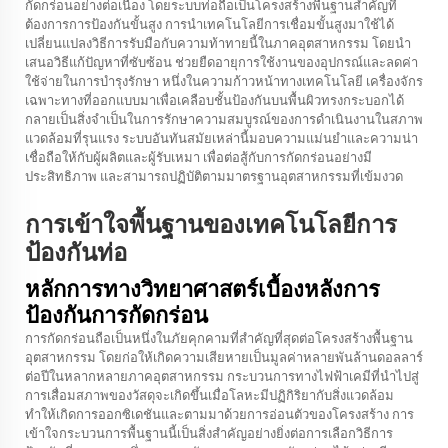
กัดกร่อนอย่างต่อเนื่อง โดยระบบท่อถือเป็นโครงสร้างพื้นฐานสำคัญที่
ต้องการการป้องกันขั้นสูง การนำเทคโนโลยีการเชื่อมขั้นสูงมาใช้ได้
เปลี่ยนแปลงวิธีการรับมือกับความท้าทายนี้ในภาคอุตสาหกรรม โดยนำ
เสนอวิธีแก้ปัญหาที่ซับซ้อน ช่วยยืดอายุการใช้งานของอุปกรณ์และลดค่า
ใช้จ่ายในการบำรุงรักษา หนึ่งในความก้าวหน้าทางเทคโนโลยี เครื่องจักร
เฉพาะทางที่ออกแบบมาเพื่อเคลือบชั้นป้องกันบนพื้นผิวทรงกระบอกได้
กลายเป็นสิ่งจำเป็นในการรักษาความสมบูรณ์ของการดำเนินงานในสภาพ
แวดล้อมที่รุนแรง ระบบอันทันสมัยเหล่านี้มอบความแม่นยำและความน่า
เชื่อถือให้กับผู้ผลิตและผู้รับเหมา เพื่อต่อสู้กับการกัดกร่อนอย่างมี
ประสิทธิภาพ และสามารถปฏิบัติตามมาตรฐานอุตสาหกรรมที่เข้มงวด
การเข้าใจพื้นฐานของเทคโนโลยีการ
ป้องกันท่อ
หลักการทางวิทยาศาสตร์เบื้องหลังการ
ป้องกันการกัดกร่อน
การกัดกร่อนถือเป็นหนึ่งในภัยคุกคามที่สำคัญที่สุดต่อโครงสร้างพื้นฐาน
อุตสาหกรรม โดยก่อให้เกิดความเสียหายเป็นมูลค่าหลายพันล้านดอลลาร์
ต่อปีในหลากหลายภาคอุตสาหกรรม กระบวนการทางไฟฟ้าเคมีที่นำไปสู่
การเสื่อมสภาพของวัสดุจะเกิดขึ้นเมื่อโลหะมีปฏิกิริยากับสิ่งแวดล้อม
ทำให้เกิดการออกซิเดชันและตามมาด้วยการอ่อนตัวของโครงสร้าง การ
เข้าใจกระบวนการพื้นฐานนี้เป็นสิ่งสำคัญอย่างยิ่งต่อการเลือกวิธีการ