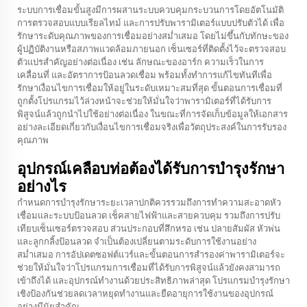
ระบบการเชื่อมขั้นสูงมีการผสานระบบควบคุมกระบวนการโดยอัตโนมัติ
การตรวจสอบแบบเรียลไทม์ และการปรับพารามิเตอร์แบบปรับตัวได้ เพื่อ
รักษาระดับคุณภาพของการเชื่อมอย่างสม่ำเสมอ โดยไม่ขึ้นกับทักษะของ
ผู้ปฏิบัติงานหรือสภาพแวดล้อมภายนอก เซ็นเซอร์ที่ติดตั้งไว้จะตรวจสอบ
ตัวแปรสำคัญอย่างต่อเนื่อง เช่น ลักษณะของอาร์ก ความเร็วในการ
เคลื่อนที่ และอัตราการป้อนลวดเชื่อม พร้อมทั้งทำการแก้ไขทันทีเพื่อ
รักษาเงื่อนไขการเชื่อมให้อยู่ในระดับเหมาะสมที่สุด ขั้นตอนการเชื่อมที่
ถูกตั้งโปรแกรมไว้ล่วงหน้าจะช่วยให้มั่นใจว่าพารามิเตอร์ที่ได้รับการ
พิสูจน์แล้วถูกนำไปใช้อย่างต่อเนื่อง ในขณะที่การจัดเก็บข้อมูลให้เอกสาร
อย่างละเอียดเกี่ยวกับเงื่อนไขการเชื่อมจริงเพื่อวัตถุประสงค์ในการรับรอง
คุณภาพ
อุปกรณ์เคลือบท่อต้องได้รับการบำรุงรักษา
อย่างไร
กำหนดการบำรุงรักษาระยะเวลาปกติควรรวมถึงการทำความสะอาดหัว
เชื่อมและระบบป้อนลวด เช็คสายไฟฟ้าและสายควบคุม รวมถึงการปรับ
เทียบเซ็นเซอร์ตรวจสอบ ส่วนประกอบที่สึกหรอ เช่น ปลายสัมผัส หัวพ่น
และลูกกลิ้งป้อนลวด จำเป็นต้องเปลี่ยนตามระดับการใช้งานอย่าง
สม่ำเสมอ การอัปเดตซอฟต์แวร์และขั้นตอนการสำรองค่าพารามิเตอร์จะ
ช่วยให้มั่นใจว่าโปรแกรมการเชื่อมที่ได้รับการพิสูจน์แล้วยังคงสามารถ
เข้าถึงได้ และอุปกรณ์ทำงานด้วยประสิทธิภาพล่าสุด โปรแกรมบำรุงรักษา
เชิงป้องกันช่วยลดเวลาหยุดทำงานและยืดอายุการใช้งานของอุปกรณ์
อย่างมีนัยสำคัญ