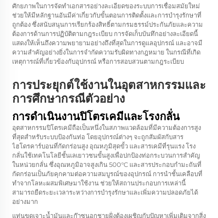
ศักยภาพในการจัดทำเอกสารอย่างละเอียดของระบบการเชื่อมสมัยใหม่
ช่วยให้มีหลักฐานอันมีค่าเกี่ยวกับขั้นตอนการติดตั้งและการบำรุงรักษาที่
ถูกต้อง ซึ่งสนับสนุนการเรียกร้องสิทธิ์ตามกรมธรรม์ประกันภัยและความ
ต้องการด้านการปฏิบัติตามกฎระเบียบ การจัดเก็บบันทึกอย่างละเอียดนี้
แสดงให้เห็นถึงความพยายามอย่างถึงที่สุดในการดูแลอุปกรณ์ และอาจมี
ความสำคัญอย่างยิ่งในการจำกัดความรับผิดทางกฎหมาย ในกรณีที่เกิด
เหตุการณ์ที่เกี่ยวข้องกับอุปกรณ์ หรือการสอบสวนตามกฎระเบียบ
การประยุกต์ใช้งานในอุตสาหกรรมและ
การศึกษากรณีตัวอย่าง
การดำเนินงานปิโตรเคมีและโรงกลั่น
อุตสาหกรรมปิโตรเคมีถือเป็นหนึ่งในสภาพแวดล้อมที่มีความต้องการสูง
ที่สุดสำหรับระบบป้องกันท่อ โดยอุปกรณ์ต่างๆ จะถูกสัมผัสกับสาร
ไฮโดรคาร์บอนที่กัดกร่อนสูง อุณหภูมิสุดขั้ว และสารเคมีที่รุนแรง โรง
กลั่นใช้เทคโนโลยีชั้นเลเยาวชนขั้นสูงเพื่อปกป้องท่อกระบวนการสำคัญ
ในหน่วยกลั่น ซึ่งอุณหภูมิอาจสูงเกิน 500°C และสารประกอบกำมะถันที่
กัดกร่อนเป็นภัยคุกคามต่อความสมบูรณ์ของอุปกรณ์ การนำชั้นเคลือบที่
ทำจากโลหะผสมพิเศษมาใช้งาน ช่วยให้สถานประกอบการเหล่านี้
สามารถยืดระยะเวลาระหว่างการบำรุงรักษาและเพิ่มความปลอดภัยได้
อย่างมาก
แท่นขุดเจาะน้ำมันและก๊าซนอกชายฝั่งต้องเผชิญกับปัญหาเพิ่มเติมจากสิ่ง