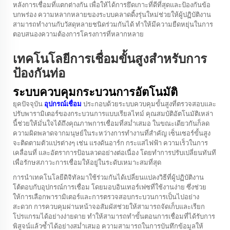
หลังการเชื่อมที่แตกต่างกัน เพื่อให้ได้การยึดเกาะที่ดีที่สุดและป้องกันข้อ
บกพร่อง ความหลากหลายของระบบคลาดดิ้งรุ่นใหม่ช่วยให้ผู้ปฏิบัติงาน
สามารถทำงานกับวัสดุหลายชนิดร่วมกันได้ ทำให้มีความยืดหยุ่นในการ
ตอบสนองความต้องการโครงการที่หลากหลาย
เทคโนโลยีการเชื่อมขั้นสูงสำหรับการ
ป้องกันท่อ
ระบบควบคุมกระบวนการอัตโนมัติ
ยุคปัจจุบัน
อุปกรณ์เชื่อม
ประกอบด้วยระบบควบคุมขั้นสูงที่ตรวจสอบและ
ปรับพารามิเตอร์ของกระบวนการแบบเรียลไทม์ คุณสมบัติอัตโนมัติเหล่า
นี้ช่วยให้มั่นใจได้ถึงคุณภาพการเชื่อมที่สม่ำเสมอ ในขณะเดียวกันก็ลด
ความผิดพลาดจากมนุษย์ในระหว่างการทำงานที่สำคัญ เซ็นเซอร์ขั้นสูง
จะติดตามตัวแปรต่างๆ เช่น แรงดันอาร์ก กระแสไฟฟ้า ความเร็วในการ
เคลื่อนที่ และอัตราการป้อนลวดอย่างต่อเนื่อง โดยทำการปรับเปลี่ยนทันที
เพื่อรักษสภาวะการเชื่อมให้อยู่ในระดับเหมาะสมที่สุด
การนำเทคโนโลยีดิจิทัลมาใช้ร่วมกันได้เปลี่ยนแปลงวิธีที่ผู้ปฏิบัติงาน
โต้ตอบกับอุปกรณ์การเชื่อม โดยมอบอินเทอร์เฟซที่ใช้งานง่าย ซึ่งช่วย
ให้การเลือกพารามิเตอร์และการตรวจสอบกระบวนการเป็นไปอย่าง
สะดวก การควบคุมผ่านหน้าจอสัมผัสช่วยให้สามารถจัดเก็บและเรียก
โปรแกรมได้อย่างง่ายดาย ทำให้สามารถทำขั้นตอนการเชื่อมที่ได้รับการ
พิสูจน์แล้วซ้ำได้อย่างสม่ำเสมอ ความสามารถในการบันทึกข้อมูลให้