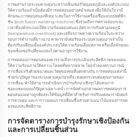
การผสานรวมระบบควบคุมระหว่างเซ็นเซอร์วัดอุณหภูมิและองค์ประกอบ
ให้ความร้อนจำเป็นต้องมีการทดสอบอย่างสม่ำเสมอ เพื่อให้มั่นใจว่ามี
ลักษณะการตอบสนองที่เหมาะสมในการใช้งานเครื่องเชื่อมแบบบัตต์ฟิว
ชัน (butt fusion welding machine) ซึ่งรวมถึงการตรวจสอบระยะ
เวลาที่องค์ประกอบให้ความร้อนตอบสนอง อัตราการเกินค่าอุณหภูมิ
(temperature overshoot) และเสถียรภาพทางความร้อนในระหว่าง
รอบการทำงานที่ยาวนาน ค่าพารามิเตอร์ของระบบควบคุมอาจจำเป็น
ต้องปรับเปลี่ยนเมื่อองค์ประกอบให้ความร้อนเสื่อมสภาพ หรือเมื่อลักษณะ
ของเซ็นเซอร์เปลี่ยนแปลงไปตามอายุการใช้งาน
การทดสอบการตอบสนองควรรวมถึงการประเมินประสิทธิภาพของแผ่น
ให้ความร้อนภายใต้สภาวะโหลดที่หลากหลาย โดยจำลองสถานการณ์
การเชื่อมจริงด้วยขนาดและวัสดุของท่อที่แตกต่างกัน การทดสอบเหล่านี้
ช่วยระบุปัญหาของระบบควบคุมก่อนที่จะส่งผลกระทบต่อคุณภาพของ
การเชื่อม ทำให้สามารถดำเนินการบำรุงรักษาเชิงรุกได้แทนการ
ซ่อมแซมแบบแก้ปัญหาเฉพาะหน้า การจัดทำเอกสารผลการทดสอบการ
ตอบสนองอย่างถูกต้องจะให้ข้อมูลที่มีค่าสำหรับการปรับแต่งพารามิเตอร์
การควบคุม และการวางแผนการเปลี่ยนชิ้นส่วนตามแนวโน้มของการลด
ลงของประสิทธิภาพ
การจัดตารางการบำรุงรักษาเชิงป้องกัน
และการเปลี่ยนชิ้นส่วน