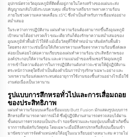
อุปกรณ์ตรวจวัดอุณหภูมิที่ติดตั้งอยู่ภายในโครงสร้างของแผ่นจะส่ง
สัญญาณกลับไปยังระบบควบคุม เพื่อรักษาเสถียรภาพทางความร้อน
ภายในช่วงความคลาดเคลื่อน ±5°C ซึ่งจำเป็นสำหรับการเชื่อมท่ออย่าง
สม่ำเสมอ
ในระหว่างการปฏิบัติงาน แผ่นทำความร้อนต้องสามารถขึ้นถึงอุณหภูมิ
เป้าหมายได้อย่างรวดเร็ว ขณะเดียวกันก็ต้องรักษาความสม่ำเสมอของ
อุณหภูมิทั่วพื้นผิวไว้ให้ดี แม้เมื่อวัสดุที่ใช้ทำท่อนำมาสัมผัสกับพื้นผิว
โดยตรง สภาวะเช่นนี้ก่อให้เกิดวงจรความเครียดจากความร้อนซึ่งส่งผล
ค่อยเป็นค่อยไปต่อความเรียบของแผ่นทำความร้อน ประสิทธิภาพของ
องค์ประกอบให้ความร้อน และความแม่นยำของเซ็นเซอร์วัดอุณหภูมิ
การเข้าใจความต้องการในการปฏิบัติงานดังกล่าวจะช่วยให้ผู้ปฏิบัติงาน
ตระหนักว่าเหตุใดจึงจำเป็นต้องดำเนินการบำรุงรักษาเฉพาะอย่าง และ
วงจรความร้อนส่งผลกระทบต่ออายุการใช้งานของชิ้นส่วนอย่างไรเมื่อใช้
งานต่อเนื่องเป็นเวลานาน
รูปแบบการสึกหรอทั่วไปและการเสื่อมถอย
ของประสิทธิภาพ
แผ่นทำความร้อนบนเครื่องเชื่อมแบบ Butt Fusion มักแสดงรูปแบบการ
สึกหรอที่สามารถคาดการณ์ได้ ซึ่งผู้ปฏิบัติงานสามารถตรวจสอบได้ผ่าน
ขั้นตอนการตรวจสอบเป็นประจำ รอยขีดข่วนและรอยบุ๋มบนพื้นผิวเกิดขึ้น
จากการสัมผัสกับวัสดุท่อ โดยเฉพาะเมื่อมีสิ่งสกปรกหรือสิ่งปนเปื้อนเข้า
มาขัดขวางการจัดตำแหน่งท่อให้อยู่ในแนวเรียบอย่างเหมาะสม ความไม่