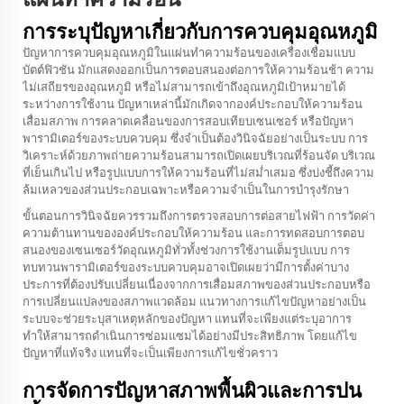
การระบุปัญหาเกี่ยวกับการควบคุมอุณหภูมิ
ปัญหาการควบคุมอุณหภูมิในแผ่นทำความร้อนของเครื่องเชื่อมแบบ
บัตต์ฟิวชัน มักแสดงออกเป็นการตอบสนองต่อการให้ความร้อนช้า ความ
ไม่เสถียรของอุณหภูมิ หรือไม่สามารถเข้าถึงอุณหภูมิเป้าหมายได้
ระหว่างการใช้งาน ปัญหาเหล่านี้มักเกิดจากองค์ประกอบให้ความร้อน
เสื่อมสภาพ การคลาดเคลื่อนของการสอบเทียบเซนเซอร์ หรือปัญหา
พารามิเตอร์ของระบบควบคุม ซึ่งจำเป็นต้องวินิจฉัยอย่างเป็นระบบ การ
วิเคราะห์ด้วยภาพถ่ายความร้อนสามารถเปิดเผยบริเวณที่ร้อนจัด บริเวณ
ที่เย็นเกินไป หรือรูปแบบการให้ความร้อนที่ไม่สม่ำเสมอ ซึ่งบ่งชี้ถึงความ
ล้มเหลวของส่วนประกอบเฉพาะหรือความจำเป็นในการบำรุงรักษา
ขั้นตอนการวินิจฉัยควรรวมถึงการตรวจสอบการต่อสายไฟฟ้า การวัดค่า
ความต้านทานขององค์ประกอบให้ความร้อน และการทดสอบการตอบ
สนองของเซนเซอร์วัดอุณหภูมิทั่วทั้งช่วงการใช้งานเต็มรูปแบบ การ
ทบทวนพารามิเตอร์ของระบบควบคุมอาจเปิดเผยว่ามีการตั้งค่าบาง
ประการที่ต้องปรับเปลี่ยนเนื่องจากการเสื่อมสภาพของส่วนประกอบหรือ
การเปลี่ยนแปลงของสภาพแวดล้อม แนวทางการแก้ไขปัญหาอย่างเป็น
ระบบจะช่วยระบุสาเหตุหลักของปัญหา แทนที่จะเพียงแต่ระบุอาการ
ทำให้สามารถดำเนินการซ่อมแซมได้อย่างมีประสิทธิภาพ โดยแก้ไข
ปัญหาที่แท้จริง แทนที่จะเป็นเพียงการแก้ไขชั่วคราว
การจัดการปัญหาสภาพพื้นผิวและการปน