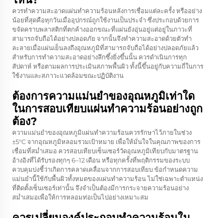
ควรทำความสะอาดแผ่นทำความร้อนหลังการเชื่อมแต่ละครั้ง หรืออย่าง
น้อยที่สุดคือทุกวันเมื่ออุปกรณ์ถูกใช้งานเป็นประจำ ซึ่งประกอบด้วยการ
ขจัดคราบพลาสติกที่ตกค้างออกขณะที่แผ่นยังอุ่นอยู่แต่อยู่ในภาวะที่
สามารถจับถือได้อย่างปลอดภัย จากนั้นจึงทำความสะอาดด้วยตัวทำ
ละลายเมื่อแผ่นเย็นลงถึงอุณหภูมิที่สามารถจับถือได้อย่างปลอดภัยแล้ว
สำหรับการทำความสะอาดอย่างลึกซึ้งยิ่งขึ้นนั้น ควรดำเนินการทุก
สัปดาห์ หรือตามผลการประเมินสภาพพื้นผิว ทั้งนี้ขึ้นอยู่กับความถี่ในการ
ใช้งานและสภาวะแวดล้อมขณะปฏิบัติงาน
ต้องการความแม่นยำของอุณหภูมิเท่าใด
ในการสอบเทียบแผ่นทำความร้อนอย่างถูก
ต้อง?
ความแม่นยำของอุณหภูมิแผ่นทำความร้อนควรรักษาไว้ภายในช่วง
±5°C จากอุณหภูมิหลอมรวมเป้าหมาย เพื่อให้มั่นใจในคุณภาพของการ
เชื่อมที่สม่ำเสมอ ควรสอบเทียบเซ็นเซอร์วัดอุณหภูมิเทียบกับมาตรฐาน
อ้างอิงที่ได้รับรองทุกๆ 6–12 เดือน หรือทุกครั้งที่พฤติกรรมของระบบ
ควบคุมบ่งชี้ว่าเกิดการคลาดเคลื่อนจากการสอบเทียบ ข้อกำหนดความ
แม่นยำนี้ใช้กับพื้นผิวทั้งหมดของแผ่นทำความร้อน ไม่ใช่เฉพาะตำแหน่ง
ที่ติดตั้งเซ็นเซอร์เท่านั้น จึงจำเป็นต้องมีการกระจายความร้อนอย่าง
สม่ำเสมอเพื่อให้การหลอมท่อเป็นไปอย่างเหมาะสม
ควรเปลี่ยนองค์ประกอบทำความร้อนใน