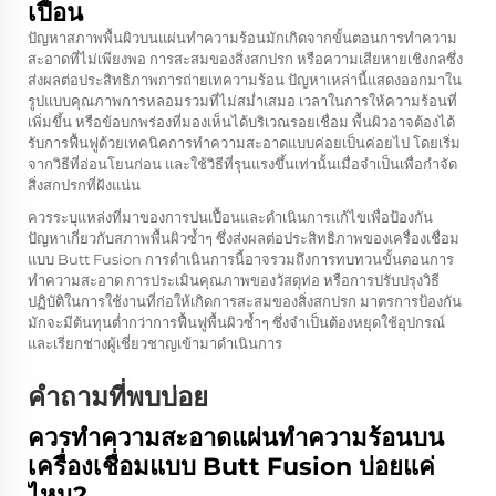
เปื้อน
ปัญหาสภาพพื้นผิวบนแผ่นทำความร้อนมักเกิดจากขั้นตอนการทำความ
สะอาดที่ไม่เพียงพอ การสะสมของสิ่งสกปรก หรือความเสียหายเชิงกลซึ่ง
ส่งผลต่อประสิทธิภาพการถ่ายเทความร้อน ปัญหาเหล่านี้แสดงออกมาใน
รูปแบบคุณภาพการหลอมรวมที่ไม่สม่ำเสมอ เวลาในการให้ความร้อนที่
เพิ่มขึ้น หรือข้อบกพร่องที่มองเห็นได้บริเวณรอยเชื่อม พื้นผิวอาจต้องได้
รับการฟื้นฟูด้วยเทคนิคการทำความสะอาดแบบค่อยเป็นค่อยไป โดยเริ่ม
จากวิธีที่อ่อนโยนก่อน และใช้วิธีที่รุนแรงขึ้นเท่านั้นเมื่อจำเป็นเพื่อกำจัด
สิ่งสกปรกที่ฝังแน่น
ควรระบุแหล่งที่มาของการปนเปื้อนและดำเนินการแก้ไขเพื่อป้องกัน
ปัญหาเกี่ยวกับสภาพพื้นผิวซ้ำๆ ซึ่งส่งผลต่อประสิทธิภาพของเครื่องเชื่อม
แบบ Butt Fusion การดำเนินการนี้อาจรวมถึงการทบทวนขั้นตอนการ
ทำความสะอาด การประเมินคุณภาพของวัสดุท่อ หรือการปรับปรุงวิธี
ปฏิบัติในการใช้งานที่ก่อให้เกิดการสะสมของสิ่งสกปรก มาตรการป้องกัน
มักจะมีต้นทุนต่ำกว่าการฟื้นฟูพื้นผิวซ้ำๆ ซึ่งจำเป็นต้องหยุดใช้อุปกรณ์
และเรียกช่างผู้เชี่ยวชาญเข้ามาดำเนินการ
คำถามที่พบบ่อย
ควรทำความสะอาดแผ่นทำความร้อนบน
เครื่องเชื่อมแบบ Butt Fusion บ่อยแค่
ไหน?