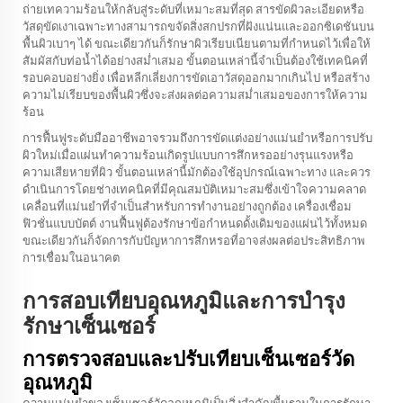
ถ่ายเทความร้อนให้กลับสู่ระดับที่เหมาะสมที่สุด สารขัดผิวละเอียดหรือ
วัสดุขัดเงาเฉพาะทางสามารถขจัดสิ่งสกปรกที่ฝังแน่นและออกซิเดชันบน
พื้นผิวเบาๆ ได้ ขณะเดียวกันก็รักษาผิวเรียบเนียนตามที่กำหนดไว้เพื่อให้
สัมผัสกับท่อน้ำได้อย่างสม่ำเสมอ ขั้นตอนเหล่านี้จำเป็นต้องใช้เทคนิคที่
รอบคอบอย่างยิ่ง เพื่อหลีกเลี่ยงการขัดเอาวัสดุออกมากเกินไป หรือสร้าง
ความไม่เรียบของพื้นผิวซึ่งจะส่งผลต่อความสม่ำเสมอของการให้ความ
ร้อน
การฟื้นฟูระดับมืออาชีพอาจรวมถึงการขัดแต่งอย่างแม่นยำหรือการปรับ
ผิวใหม่เมื่อแผ่นทำความร้อนเกิดรูปแบบการสึกหรออย่างรุนแรงหรือ
ความเสียหายที่ผิว ขั้นตอนเหล่านี้มักต้องใช้อุปกรณ์เฉพาะทาง และควร
ดำเนินการโดยช่างเทคนิคที่มีคุณสมบัติเหมาะสมซึ่งเข้าใจความคลาด
เคลื่อนที่แม่นยำที่จำเป็นสำหรับการทำงานอย่างถูกต้อง
เครื่องเชื่อม
ฟิวชั่นแบบบัตต์
งานฟื้นฟูต้องรักษาข้อกำหนดดั้งเดิมของแผ่นไว้ทั้งหมด
ขณะเดียวกันก็จัดการกับปัญหาการสึกหรอที่อาจส่งผลต่อประสิทธิภาพ
การเชื่อมในอนาคต
การสอบเทียบอุณหภูมิและการบำรุง
รักษาเซ็นเซอร์
การตรวจสอบและปรับเทียบเซ็นเซอร์วัด
อุณหภูมิ
ความแม่นยำของเซ็นเซอร์วัดอุณหภูมิเป็นสิ่งสำคัญพื้นฐานในการรักษา