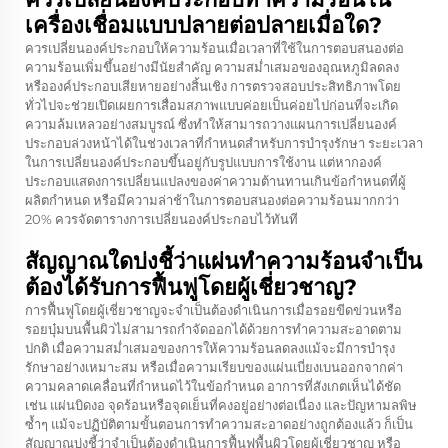
เครื่องเชื่อมแบบปลายต่อปลายเมื่อใด?
ควรเปลี่ยนองค์ประกอบให้ความร้อนเมื่อเวลาที่ใช้ในการตอบสนองต่อ
ความร้อนเพิ่มขึ้นอย่างมีนัยสำคัญ ความสม่ำเสมอของอุณหภูมิลดลง
หรือองค์ประกอบเสียหายอย่างสิ้นเชิง การตรวจสอบประสิทธิภาพโดย
ทั่วไปจะช่วยเปิดเผยการเสื่อมสภาพแบบค่อยเป็นค่อยไปก่อนที่จะเกิด
ความล้มเหลวอย่างสมบูรณ์ ซึ่งทำให้สามารถวางแผนการเปลี่ยนองค์
ประกอบล่วงหน้าได้ในช่วงเวลาที่กำหนดสำหรับการบำรุงรักษา ระยะเวลา
ในการเปลี่ยนองค์ประกอบขึ้นอยู่กับรูปแบบการใช้งาน แต่หากองค์
ประกอบแสดงการเปลี่ยนแปลงของค่าความต้านทานเกินข้อกำหนดที่ผู้
ผลิตกำหนด หรือมีความล่าช้าในการตอบสนองต่อความร้อนมากกว่า
20% ควรจัดตารางการเปลี่ยนองค์ประกอบไว้ทันที
สัญญาณใดบ่งชี้ว่าแผ่นทำความร้อนจำเป็น
ต้องได้รับการฟื้นฟูโดยผู้เชี่ยวชาญ?
การฟื้นฟูโดยผู้เชี่ยวชาญจะจำเป็นต้องดำเนินการเมื่อรอยขีดข่วนหรือ
รอยบุ๋มบนพื้นผิวไม่สามารถกำจัดออกได้ด้วยการทำความสะอาดตาม
ปกติ เมื่อความสม่ำเสมอของการให้ความร้อนลดลงแม้จะมีการบำรุง
รักษาอย่างเหมาะสม หรือเมื่อความเรียบของแผ่นเบี่ยงเบนออกจากค่า
ความคลาดเคลื่อนที่กำหนดไว้ในข้อกำหนด อาการที่สังเกตเห็นได้ชัด
เช่น แผ่นบิดงอ จุดร้อนหรือจุดเย็นที่คงอยู่อย่างต่อเนื่อง และปัญหามลพิษ
ซ้ำๆ แม้จะปฏิบัติตามขั้นตอนการทำความสะอาดอย่างถูกต้องแล้ว ก็เป็น
สัญญาณบ่งชี้ว่าจำเป็นต้องดำเนินการฟื้นฟูพื้นผิวโดยผู้เชี่ยวชาญ หรือ