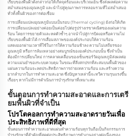
เรียบของพื้นผิวดังกล่าวก่อให้เกิดจุดร้อนและบริเวณเย็น ซึ่งส่งผลต่อความ
สม่ำเสมอของอุณหภูมิ และนำไปสู่คุณภาพการหลอมรวมที่ไม่สม่ำเสมอ
ทั่วทั้งพื้นผิวของการต่อเชื่อม
การเปลี่ยนแปลงอุณหภูมิแบบเป็นรอบ (Thermal cycling) ยังก่อให้เกิด
การเปลี่ยนแปลงอย่างค่อยเป็นค่อยไปต่อรูปร่างเรขาคณิตของแผ่นความ
ร้อน โดยการขยายตัวและหดตัวซ้ำๆ อาจนำไปสู่การบิดงอหรือความไม่
เรียบของพื้นผิวได้ การเสื่อมสภาพขององค์ประกอบให้ความร้อน
แสดงออกผ่านเวลาที่ใช้ในการให้ความร้อนช้าลง ความไม่เสถียรของ
อุณหภูมิ หรือการล้มเหลวอย่างสมบูรณ์ขององค์ประกอบนั้น ซึ่งจำเป็น
ต้องมีการเปลี่ยนใหม่ การคลาดเคลื่อนของเซ็นเซอร์วัดอุณหภูมิส่งผลต่อ
ความแม่นยำของระบบควบคุม ในขณะที่สิ่งสกปรกที่สะสมบนพื้นผิวของ
แผ่นความร้อนจะลดประสิทธิภาพการถ่ายเทความร้อน และสร้างความ
ยากลำบากในการทำความสะอาด ซึ่งปัญหาเหล่านี้จะทวีความรุนแรงขึ้น
เรื่อยๆ หากไม่มีการดำเนินการบำรุงรักษาที่เหมาะสม
ขั้นตอนการทำความสะอาดและการเตรี
ยมพื้นผิวที่จำเป็น
โปรโตคอลการทำความสะอาดรายวันเพื่อ
ประสิทธิภาพที่ดีที่สุด
ขั้นตอนการทำความสะอาดแผ่นทำความร้อนทุกวันถือเป็นกิจกรรมการ
บำรุงรักษาที่สำคัญที่สุดต่อประสิทธิภาพการทำงานอย่างต่อเนื่องของ