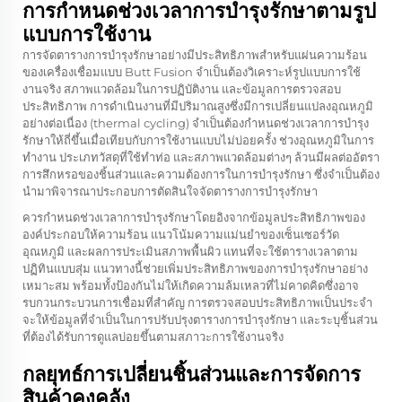
การกำหนดช่วงเวลาการบำรุงรักษาตามรูป
แบบการใช้งาน
การจัดตารางการบำรุงรักษาอย่างมีประสิทธิภาพสำหรับแผ่นความร้อน
ของเครื่องเชื่อมแบบ Butt Fusion จำเป็นต้องวิเคราะห์รูปแบบการใช้
งานจริง สภาพแวดล้อมในการปฏิบัติงาน และข้อมูลการตรวจสอบ
ประสิทธิภาพ การดำเนินงานที่มีปริมาณสูงซึ่งมีการเปลี่ยนแปลงอุณหภูมิ
อย่างต่อเนื่อง (thermal cycling) จำเป็นต้องกำหนดช่วงเวลาการบำรุง
รักษาให้ถี่ขึ้นเมื่อเทียบกับการใช้งานแบบไม่บ่อยครั้ง ช่วงอุณหภูมิในการ
ทำงาน ประเภทวัสดุที่ใช้ทำท่อ และสภาพแวดล้อมต่างๆ ล้วนมีผลต่ออัตรา
การสึกหรอของชิ้นส่วนและความต้องการในการบำรุงรักษา ซึ่งจำเป็นต้อง
นำมาพิจารณาประกอบการตัดสินใจจัดตารางการบำรุงรักษา
ควรกำหนดช่วงเวลาการบำรุงรักษาโดยอิงจากข้อมูลประสิทธิภาพของ
องค์ประกอบให้ความร้อน แนวโน้มความแม่นยำของเซ็นเซอร์วัด
อุณหภูมิ และผลการประเมินสภาพพื้นผิว แทนที่จะใช้ตารางเวลาตาม
ปฏิทินแบบสุ่ม แนวทางนี้ช่วยเพิ่มประสิทธิภาพของการบำรุงรักษาอย่าง
เหมาะสม พร้อมทั้งป้องกันไม่ให้เกิดความล้มเหลวที่ไม่คาดคิดซึ่งอาจ
รบกวนกระบวนการเชื่อมที่สำคัญ การตรวจสอบประสิทธิภาพเป็นประจำ
จะให้ข้อมูลที่จำเป็นในการปรับปรุงตารางการบำรุงรักษา และระบุชิ้นส่วน
ที่ต้องได้รับการดูแลบ่อยขึ้นตามสภาวะการใช้งานจริง
กลยุทธ์การเปลี่ยนชิ้นส่วนและการจัดการ
สินค้าคงคลัง