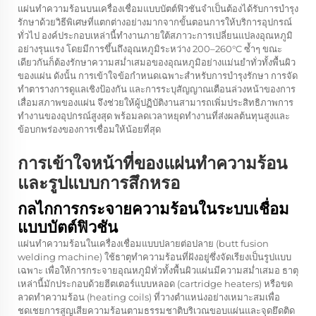
แผ่นทำความร้อนบนเครื่องเชื่อมแบบบัตต์ฟิวชันจำเป็นต้องได้รับการบำรุง
รักษาด้วยวิธีพิเศษที่แตกต่างอย่างมากจากขั้นตอนการให้บริการอุปกรณ์
ทั่วไป องค์ประกอบเหล่านี้ทำงานภายใต้สภาวะการเปลี่ยนแปลงอุณหภูมิ
อย่างรุนแรง โดยมีการขึ้นถึงอุณหภูมิระหว่าง 200–260°C ซ้ำๆ ขณะ
เดียวกันก็ต้องรักษาความสม่ำเสมอของอุณหภูมิอย่างแม่นยำทั่วทั้งพื้นผิว
ของแผ่น ดังนั้น การเข้าใจข้อกำหนดเฉพาะสำหรับการบำรุงรักษา การจัด
ทำตารางการดูแลเชิงป้องกัน และการระบุสัญญาณเตือนล่วงหน้าของการ
เสื่อมสภาพของแผ่น จึงช่วยให้ผู้ปฏิบัติงานสามารถเพิ่มประสิทธิภาพการ
ทำงานของอุปกรณ์สูงสุด พร้อมลดเวลาหยุดทำงานที่ส่งผลต้นทุนสูงและ
ข้อบกพร่องของการเชื่อมให้น้อยที่สุด
การเข้าใจหน้าที่ของแผ่นทำความร้อน
และรูปแบบการสึกหรอ
กลไกการกระจายความร้อนในระบบเชื่อม
แบบบัตต์ฟิวชัน
แผ่นทำความร้อนในเครื่องเชื่อมแบบปลายต่อปลาย (butt fusion
welding machine) ใช้ธาตุทำความร้อนที่ฝังอยู่ซึ่งจัดเรียงเป็นรูปแบบ
เฉพาะ เพื่อให้การกระจายอุณหภูมิทั่วทั้งพื้นผิวแผ่นมีความสม่ำเสมอ ธาตุ
เหล่านี้มักประกอบด้วยฮีตเตอร์แบบหลอด (cartridge heaters) หรือขด
ลวดทำความร้อน (heating coils) ที่วางตำแหน่งอย่างเหมาะสมเพื่อ
ชดเชยการสูญเสียความร้อนตามธรรมชาติบริเวณขอบแผ่นและจุดยึดติด