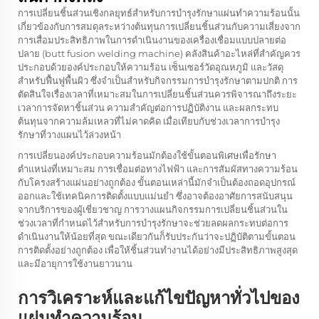
การเปลี่ยนชิ้นส่วนเชิงกลยุทธ์สำหรับการบำรุงรักษาแผ่นทำความร้อนนั้น
เกี่ยวข้องกับการสมดุลระหว่างต้นทุนการเปลี่ยนชิ้นส่วนกับความเสี่ยงจาก
การเสื่อมประสิทธิภาพในการดำเนินงานของเครื่องเชื่อมแบบปลายต่อ
ปลาย (butt fusion welding machine) คลังสินค้าอะไหล่ที่สำคัญควร
ประกอบด้วยองค์ประกอบให้ความร้อน เซ็นเซอร์วัดอุณหภูมิ และวัสดุ
สำหรับฟื้นฟูพื้นผิว ซึ่งจำเป็นสำหรับกิจกรรมการบำรุงรักษาตามปกติ การ
ตัดสินใจเรื่องเวลาที่เหมาะสมในการเปลี่ยนชิ้นส่วนควรพิจารณาถึงระยะ
เวลาการจัดหาชิ้นส่วน ความสำคัญต่อการปฏิบัติงาน และผลกระทบ
ต้นทุนจากความล้มเหลวที่ไม่คาดคิด เมื่อเทียบกับช่วงเวลาการบำรุง
รักษาที่วางแผนไว้ล่วงหน้า
การเปลี่ยนองค์ประกอบความร้อนมักต้องใช้ขั้นตอนพิเศษเพื่อรักษา
ตำแหน่งที่เหมาะสม การเชื่อมต่อทางไฟฟ้า และการสัมผัสทางความร้อน
กับโครงสร้างแผ่นอย่างถูกต้อง ขั้นตอนเหล่านี้มักจำเป็นต้องถอดอุปกรณ์
ออกและใช้เทคนิคการติดตั้งแบบแม่นยำ ซึ่งอาจต้องอาศัยการสนับสนุน
จากบริการของผู้เชี่ยวชาญ การวางแผนกิจกรรมการเปลี่ยนชิ้นส่วนใน
ช่วงเวลาที่กำหนดไว้สำหรับการบำรุงรักษาจะช่วยลดผลกระทบต่อการ
ดำเนินงานให้น้อยที่สุด ขณะเดียวกันก็รับประกันว่าจะปฏิบัติตามขั้นตอน
การติดตั้งอย่างถูกต้อง เพื่อให้ชิ้นส่วนทำงานได้อย่างมีประสิทธิภาพสูงสุด
และมีอายุการใช้งานยาวนาน
การวิเคราะห์และแก้ไขปัญหาทั่วไปของ
แผ่นทำความร้อน