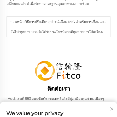
เปลี่ยนแผ่นใหม่ เพื่อรักษามาตรฐานคุณภาพของการเชื่อม
ก่อนหน้า :
วิธีการปรับเทียบอุปกรณ์เชื่อม MIG สำหรับการเชื่อมแบบพัลส์
ถัดไป :
อุตสาหกรรมใดได้รับประโยชน์มากที่สุดจากการใช้เครื่องเชื่อม TIG
ติดต่อเรา
Add: เลขที่ 583 ถนนซินตัง, เขตเทคโนโลยีสูง, เมืองคุนซาน, เมืองซู
โจว, มณฑลเจียงซู, สาธารณรัฐประชาชนจีน 215316
โทรศัพท์:
+86-137 6186 0079
We value your privacy