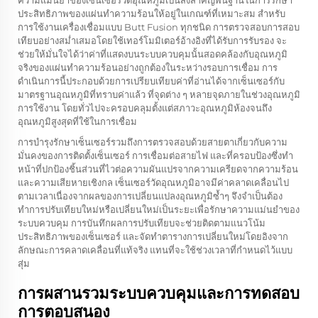
ประสิทธิภาพของแผ่นทำความร้อนให้อยู่ในเกณฑ์ที่เหมาะสม สำหรับ
การใช้งานเครื่องเชื่อมแบบ Butt Fusion ทุกชนิด การตรวจสอบการสอบ
เทียบอย่างสม่ำเสมอโดยใช้เทอร์โมมิเตอร์อ้างอิงที่ได้รับการรับรอง จะ
ช่วยให้มั่นใจได้ว่าค่าที่แสดงบนระบบควบคุมนั้นสอดคล้องกับอุณหภูมิ
จริงของแผ่นทำความร้อนอย่างถูกต้องในระหว่างรอบการเชื่อม การ
ดำเนินการนี้ประกอบด้วยการเปรียบเทียบค่าที่อ่านได้จากเซ็นเซอร์กับ
มาตรฐานอุณหภูมิที่ทราบค่าแล้ว ที่จุดต่าง ๆ หลายจุดภายในช่วงอุณหภูมิ
การใช้งาน โดยทั่วไปจะครอบคลุมตั้งแต่สภาวะอุณหภูมิห้องจนถึง
อุณหภูมิสูงสุดที่ใช้ในการเชื่อม
การบำรุงรักษาเซ็นเซอร์รวมถึงการตรวจสอบด้วยสายตาเกี่ยวกับความ
มั่นคงของการติดตั้งเซ็นเซอร์ การเชื่อมต่อสายไฟ และที่ครอบป้องซึ่งทำ
หน้าที่ปกป้องชิ้นส่วนที่ไวต่อความผันแปรจากความเครียดจากความร้อน
และความเสียหายเชิงกล เซ็นเซอร์วัดอุณหภูมิอาจมีค่าคลาดเคลื่อนไป
ตามเวลาเนื่องจากผลของการเปลี่ยนแปลงอุณหภูมิซ้ำๆ จึงจำเป็นต้อง
ทำการปรับเทียบใหม่หรือเปลี่ยนใหม่เป็นระยะเพื่อรักษาความแม่นยำของ
ระบบควบคุม การบันทึกผลการปรับเทียบจะช่วยติดตามแนวโน้ม
ประสิทธิภาพของเซ็นเซอร์ และจัดทำตารางการเปลี่ยนใหม่โดยอิงจาก
ลักษณะการคลาดเคลื่อนที่แท้จริง แทนที่จะใช้ช่วงเวลาที่กำหนดไว้แบบ
สุ่ม
การผสานรวมระบบควบคุมและการทดสอบ
การตอบสนอง