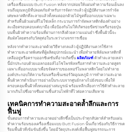
เครื่องเชื่อมแบบ Butt Fusion หลังจากปล่อยให้แผ่นทำความร้อนเย็นลง
จนถึงอุณหภูมิที่ปลอดภัยสำหรับการจัดการแล้ว ผู้ปฏิบัติงานควรกำจัด
เศษพลาสติกที่ละลายแล้วทั้งหมดออกด้วยไม้ขูดที่ออกแบบมาเฉพาะ
สำหรับพื้นผิวแผ่นที่ไม่ใช่เหล็ก กระบวนการกำจัดพลาสติกต้องทำอย่าง
ละเอียดรอบคอบแต่เบามือ เพื่อป้องกันไม่ให้เกิดรอยขีดข่วนหรือรอยบุ๋น
บนพื้นผิวทำความร้อนที่ผ่านการกลึงด้วยความแม่นยำ ซึ่งพื้นผิวนี้จะ
สัมผัสโดยตรงกับวัสดุท่อในระหว่างวงจรการเชื่อม
หลังจากทำความสะอาดด้วยวิธีทางกลแล้ว ผู้ปฏิบัติงานควรใช้สาร
ทำความสะอาดพิเศษที่ผู้ผลิตอุปกรณ์แนะนำ เพื่อทำลายฟิล์มพลาสติกที่
เหลืออยู่หรือคราบออกซิเดชันที่อาจเกิดขึ้น
ผลิตภัณฑ์
ตัวทำละลายเหล่า
นี้มักประกอบด้วยแอลกอฮอล์ไอโซโพรพิลหรือสารทำความสะอาดสูตร
เฉพาะที่ออกแบบมาเพื่อขจัดคราบของเทอร์โมพลาสติกโดยไม่ทำลาย
องค์ประกอบให้ความร้อนหรือเซ็นเซอร์วัดอุณหภูมิ การทำความสะอาด
พื้นผิวควรดำเนินการอย่างเป็นระบบจากศูนย์กลางไปยังขอบ เพื่อให้
ครอบคลุมพื้นผิวทั้งหมดอย่างสมบูรณ์ พร้อมหลีกเลี่ยงการใช้ตัวทำละลาย
มากเกินไปซึ่งอาจซึมผ่านชิ้นส่วนไฟฟ้าที่ไวต่อความเสียหาย
เทคนิคการทำความสะอาดล้ำลึกและการ
ฟื้นฟู
ขั้นตอนการทำความสะอาดอย่างลึกซึ้งเป็นประจำทุกสัปดาห์สำหรับแผ่น
ทำความร้อนของเครื่องเชื่อมแบบ Butt Fusion นั้นเกี่ยวข้องกับวิธีการเต
รียมพื้นผิวที่เข้มข้นยิ่งขึ้น โดยมีวัตถุประสงค์เพื่อฟื้นฟูสมรรถนะการ