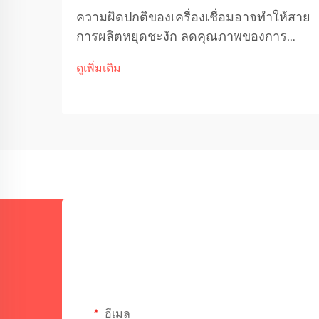
ความผิดปกติของเครื่องเชื่อมอาจทำให้สาย
การผลิตหยุดชะงัก ลดคุณภาพของการ
เชื่อม และก่อให้เกิดเวลาหยุดทำงานที่ส่งผล
ดูเพิ่มเติม
ต่อค่าใช้จ่ายสูงในกระบวนการผลิต
อุตสาหกรรม การเข้าใจข้อบกพร่องที่พบ
บ่อยและวิธีการแก้ไขเบื้องต้นนั้นจำเป็น
อย่างยิ่งต่อการรักษาประสิทธิภาพการเชื่อม
อย่างสม่ำเสมอ...
อีเมล