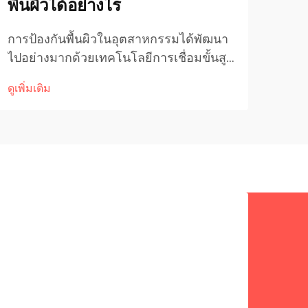
พื้นผิวได้อย่างไร
ได้
การป้องกันพื้นผิวในอุตสาหกรรมได้พัฒนา
การ
ไปอย่างมากด้วยเทคโนโลยีการเชื่อมขั้นสูง
ต้อง
โดยเฉพาะอย่างยิ่งในแอปพลิเคชันที่
และม
ดูเพิ่มเติม
ดูเพิ่
ต้องการความทนทานและความแม่นยำสูง
ปัจจ
เครื่องเคลือบผิวด้วยกระบวนการทิก (TIG
โครง
overlay cladding machines) ถือเป็น
เทคโ
แนวทางปฏิวัติวงการในการ...
เชื่
(Tu
เด่น