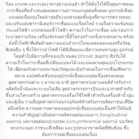
ร้อน แรงกด และระยะเวลาอย่างแม่นยำ ทำให้มั่นใจได้ถึงคุณภาพของ
การเชื่อมที่สม่ำเสมอตลอดความยาวของรอยต่อทั้งหมด อุปกรณ์เชื่อม
แบบต่อเนื่องรุ่นใหม่ล่าสุดมีระบบควบคุมขั้นสูงที่สามารถตรวจสอบ
และปรับแต่งพารามิเตอร์การเชื่อมแบบเรียลไทม์ รวมถึงความเข้มของ
กระแสไฟฟ้า แรงกดของขั้วไฟฟ้า ความเร็วในการเชื่อม และรอบการ
ระบายความร้อน เครื่องจักรเหล่านี้มีโครงสร้างแข็งแรงทนทาน พร้อม
ล้อขั้วไฟฟ้าที่ผลิตด้วยความแม่นยำจากโลหะผสมทองแดงหรือวัสดุ
พิเศษอื่น ๆ ซึ่งให้การนำไฟฟ้าได้ดีเยี่ยมและมีความทนทานสูง อุปกรณ์
โดยทั่วไปมีความลึกของบริเวณคอ (throat depth) ที่ปรับได้
ความเร็วในการเชื่อมที่เปลี่ยนแปลงได้ และแผงควบคุมแบบโปรแกรม
ได้ เพื่อรองรับความหนาของวัสดุและข้อกำหนดในการเชื่อมที่หลาก
หลาย แอปพลิเคชันของอุปกรณ์เชื่อมแบบต่อเนื่องครอบคลุม
อุตสาหกรรมต่าง ๆ มากมาย อาทิ อุตสาหกรรมยานยนต์สำหรับการ
ผลิตถังน้ำมันและระบบไอเสีย อุตสาหกรรมการบินและอวกาศสำหรับ
ชิ้นส่วนโครงสร้าง อุตสาหกรรมเครื่องใช้ไฟฟ้าสำหรับเครื่องทำน้ำอุ่น
และตู้เย็น รวมถึงอุตสาหกรรมบรรจุภัณฑ์สำหรับการผลิตภาชนะที่ปิด
ผนึกสนิท ความหลากหลายของอุปกรณ์เชื่อมแบบต่อเนื่องทำให้มันมี
ความสำคัญอย่างยิ่งต่อการผลิตรอยต่อแบบยาว (longitudinal
seams) และรอยต่อแบบวงกลม (circumferential seams) บนวัตถุ
ทรงกระบอก ภาชนะสี่เหลี่ยม และรูปทรงเรขาคณิตที่ซับซ้อน ซึ่ง
ต้องการรอยเชื่อมแบบต่อเนื่อง