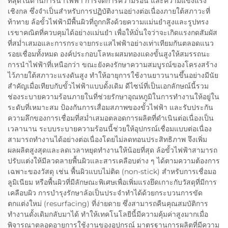
ที่สุดในด้านการนำไฟฟ้า การจัดการความร้อน และความแข็งแรง
เชิงกล ซึ่งจำเป็นสำหรับการปฏิบัติงานอย่างต่อเนื่องภายใต้สภาวะที่
ท้าทาย ล้อขั้วไฟฟ้ามีพื้นผิวที่ถูกกลึงด้วยความแม่นยำสูงและรูปทรง
เรขาคณิตที่ควบคุมได้อย่างแม่นยำ เพื่อให้มั่นใจว่าจะเกิดแรงกดสัมผัส
ที่สม่ำเสมอและการกระจายกระแสไฟฟ้าอย่างเท่าเทียมกันตลอดแนว
รอยเชื่อมทั้งหมด องค์ประกอบโลหะผสมทองแดงขั้นสูงให้สมรรถนะ
การนำไฟฟ้าที่เหนือกว่า ขณะยังคงรักษาความสมบูรณ์ของโครงสร้าง
ไว้ภายใต้สภาวะแรงดันสูง ทำให้อายุการใช้งานยาวนานขึ้นอย่างมีนัย
สำคัญเมื่อเทียบกับขั้วไฟฟ้าแบบดั้งเดิม ดีไซน์ที่เป็นเอกลักษณ์นี้รวม
ช่องระบายความร้อนภายในที่ช่วยรักษาอุณหภูมิในการทำงานให้อยู่ใน
ระดับที่เหมาะสม ป้องกันการเสื่อมสภาพของขั้วไฟฟ้า และรับประกัน
ความลึกของการเชื่อมที่สม่ำเสมอตลอดการผลิตที่ดำเนินต่อเนื่องเป็น
เวลานาน ระบบระบายความร้อนนี้ช่วยให้อุปกรณ์เชื่อมแบบต่อเนื่อง
สามารถทำงานได้อย่างต่อเนื่องโดยไม่ลดทอนประสิทธิภาพ จึงเพิ่ม
ผลผลิตสูงสุดและลดเวลาหยุดทำงานให้น้อยที่สุด ล้อขั้วไฟฟ้าสามารถ
ปรับแต่งให้มีลวดลายพื้นผิวและสารเคลือบต่าง ๆ ได้ตามความต้องการ
เฉพาะของวัสดุ เช่น พื้นผิวแบบไม่ติด (non-stick) สำหรับการเชื่อมอ
ลูมิเนียม หรือพื้นผิวที่มีลักษณะพิเศษเพื่อเพิ่มแรงยึดเกาะกับวัสดุที่มีการ
เคลือบผิว การบำรุงรักษาล้อเป็นประจำทำได้ด้วยกระบวนการขัด
ตกแต่งใหม่ (resurfacing) ที่ง่ายดาย ซึ่งสามารถคืนคุณสมบัติการ
ทำงานดั้งเดิมกลับมาได้ ทำให้เทคโนโลยีนี้มีความคุ้มค่าสูงมากเมื่อ
พิจารณาตลอดอายุการใช้งานของอุปกรณ์ มาตรฐานการผลิตที่มีความ