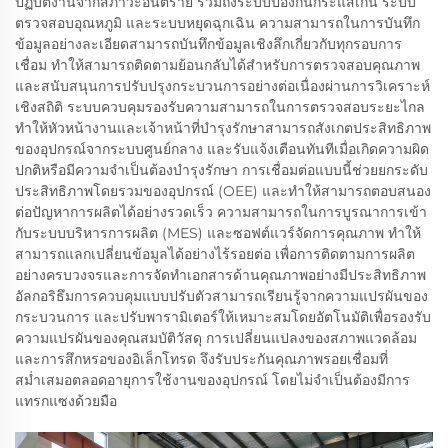
ปฏิบัติงานจากสภาวะอันตราย รวมถึงระบบป้องกันกระแสเกิน ระบบ
ตรวจสอบอุณหภูมิ และระบบหยุดฉุกเฉิน ความสามารถในการบันทึก
ข้อมูลอย่างละเอียดสามารถบันทึกข้อมูลเชิงลึกเกี่ยวกับทุกรอบการ
เชื่อม ทำให้สามารถติดตามย้อนกลับได้สำหรับการตรวจสอบคุณภาพ
และสนับสนุนการปรับปรุงกระบวนการอย่างต่อเนื่องผ่านการวิเคราะห์
เชิงสถิติ ระบบควบคุมรองรับความสามารถในการตรวจสอบระยะไกล
ทำให้หัวหน้างานและเจ้าหน้าที่บำรุงรักษาสามารถสังเกตประสิทธิภาพ
ของอุปกรณ์จากระบบศูนย์กลาง และรับแจ้งเตือนทันทีเมื่อเกิดความผิด
ปกติหรือมีความจำเป็นต้องบำรุงรักษา การเชื่อมต่อแบบนี้ช่วยยกระดับ
ประสิทธิภาพโดยรวมของอุปกรณ์ (OEE) และทำให้สามารถตอบสนอง
ต่อปัญหาการผลิตได้อย่างรวดเร็ว ความสามารถในการบูรณาการเข้า
กับระบบบริหารการผลิต (MES) และซอฟต์แวร์จัดการคุณภาพ ทำให้
สามารถแลกเปลี่ยนข้อมูลได้อย่างไร้รอยต่อ เพื่อการติดตามการผลิต
อย่างครบวงจรและการจัดทำเอกสารด้านคุณภาพอย่างมีประสิทธิภาพ
อัลกอริธึมการควบคุมแบบปรับตัวสามารถเรียนรู้จากความแปรผันของ
กระบวนการ และปรับพารามิเตอร์ให้เหมาะสมโดยอัตโนมัติเพื่อรองรับ
ความแปรผันของคุณสมบัติวัสดุ การเปลี่ยนแปลงของสภาพแวดล้อม
และการสึกหรอของอิเล็กโทรด จึงรับประกันคุณภาพรอยเชื่อมที่
สม่ำเสมอตลอดอายุการใช้งานของอุปกรณ์ โดยไม่จำเป็นต้องมีการ
แทรกแซงด้วยมือ