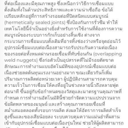
ที่ต่อเนื่องและมีคุณภาพสูง ซึ่งเหนือกว่าวิธีการเชื่อมแบบ
ดั้งเดิมทั้งในด้านประสิทธิภาพและความน่าเชื่อถือ ข้อได้
เปรียบหลักอยู่ที่การสร้างรอยต่อที่ปิดสนิทแบบสมบูรณ์
(hermetically sealed joints) ซึ่งป้องกันการรั่วซึม ทำให้
เทคโนโลยีนี้จำเป็นอย่างยิ่งสำหรับการใช้งานที่ต้องการความ
สมบูรณ์ของระบบการกักเก็บอย่างสิ้นเชิง ต่างจาก
กระบวนการเชื่อมแบบดั้งเดิมที่อาจทิ้งช่องว่างหรือจุดอ่อนไว้
อุปกรณ์เชื่อมแบบต่อเนื่องสามารถรับประกันความต่อเนื่อง
ของรอยต่อทั้งหมดผ่านรอยเชื่อมที่ทับซ้อนกัน (overlapping
weld nuggets) ซึ่งก่อตัวเป็นอุปสรรคที่ไม่มีรอยตัดขาด
ลักษณะการทำงานแบบอัตโนมัติของอุปกรณ์เชื่อมแบบต่อ
เนื่องช่วยลดต้นทุนแรงงานอย่างมาก ขณะเดียวกันก็เพิ่ม
ปริมาณการผลิตต่อหน่วยเวลา ผู้ปฏิบัติงานสามารถควบคุม
ความเร็วในการเชื่อมให้คงที่อยู่ในช่วงหลายนิ้วถึงหลายฟุต
ต่อนาที ขึ้นอยู่กับข้อกำหนดของวัสดุและมาตรฐานคุณภาพที่
กำหนด การทำงานอัตโนมัตินี้ช่วยกำจัดความแปรปรวนจาก
ข้อผิดพลาดของมนุษย์ และสร้างคุณภาพรอยเชื่อมที่
สม่ำเสมอตลอดทั้งรอบการผลิต ส่งผลให้อัตราการผลิตสำเร็จ
สูงขึ้นและของเสียน้อยลง ระบบควบคุมความแม่นยำที่ผสาน
เข้ากับอุปกรณ์เชื่อมแบบต่อเนื่องรุ่นใหม่ ช่วยให้ผู้ผลิตสามารถ