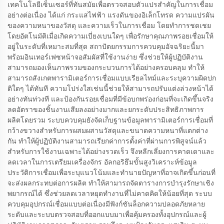
เทคโนโลยีเซ็นเซอร์ที่ทันสมัยเพื่อตรวจสอบตัวแปรสำคัญในการเชื่อม
อย่างต่อเนื่อง ได้แก่ กระแสไฟฟ้า แรงดันของอิเล็กโทรด ความแปรผัน
ของความหนาของวัสดุ และความเร็วในการเชื่อม โดยทำการชดเชย
โดยอัตโนมัติเมื่อเกิดความเบี่ยงเบนใดๆ เพื่อรักษาคุณภาพรอยเชื่อมให้
อยู่ในระดับที่เหมาะสมที่สุด สถาปัตยกรรมการควบคุมอัจฉริยะนี้มา
พร้อมอินเทอร์เฟซหน้าจอสัมผัสที่ใช้งานง่าย ซึ่งช่วยให้ผู้ปฏิบัติงาน
สามารถมองเห็นภาพรวมของกระบวนการได้อย่างครอบคลุม ทำให้
สามารถสังเกตพารามิเตอร์การเชื่อมแบบเรียลไทม์และระบุความผิดปก
ติใดๆ ได้ทันที ความโปร่งใสเช่นนี้ช่วยให้สามารถปรับแต่งล่วงหน้าได้
อย่างทันท่วงที และป้องกันรอยเชื่อมที่มีข้อบกพร่องก่อนที่จะเกิดขึ้นจริง
ลดอัตราของชิ้นงานเสียลงอย่างมากและยกระดับประสิทธิภาพการ
ผลิตโดยรวม ระบบควบคุมยังจัดเก็บฐานข้อมูลพารามิเตอร์การเชื่อมที่
กว้างขวางสำหรับการผสมผสานวัสดุและขนาดความหนาที่แตกต่าง
กัน ทำให้ผู้ปฏิบัติงานสามารถเรียกค่าการตั้งค่าที่ผ่านการพิสูจน์แล้ว
สำหรับการใช้งานเฉพาะได้อย่างรวดเร็ว จึงหลีกเลี่ยงการคาดเดาและ
ลดเวลาในการเตรียมเครื่องจักร อัลกอริธึมขั้นสูงวิเคราะห์ข้อมูล
ประวัติการเชื่อมเพื่อระบุแนวโน้มและทำนายปัญหาที่อาจเกิดขึ้นก่อนที่
จะส่งผลกระทบต่อการผลิต ทำให้สามารถจัดตารางการบำรุงรักษาเชิง
พยากรณ์ได้ ซึ่งช่วยลดเวลาหยุดทำงานที่ไม่คาดคิดให้น้อยที่สุด ระบบ
ควบคุมอุปกรณ์เชื่อมแบบต่อเนื่องมีฟังก์ชันล็อกความปลอดภัยหลาย
ระดับและระบบตรวจสอบที่ออกแบบมาเพื่อคุ้มครองทั้งอุปกรณ์และผู้