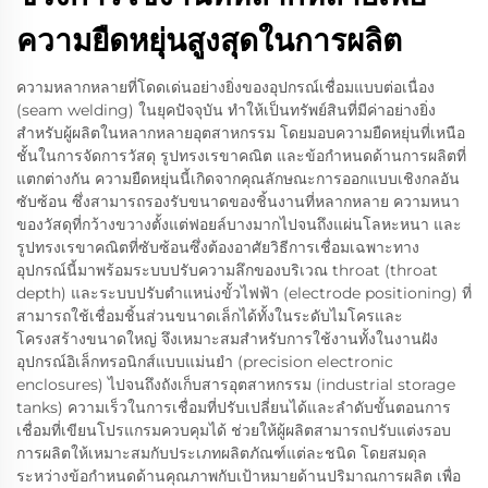
ความยืดหยุ่นสูงสุดในการผลิต
ความหลากหลายที่โดดเด่นอย่างยิ่งของอุปกรณ์เชื่อมแบบต่อเนื่อง
(seam welding) ในยุคปัจจุบัน ทำให้เป็นทรัพย์สินที่มีค่าอย่างยิ่ง
สำหรับผู้ผลิตในหลากหลายอุตสาหกรรม โดยมอบความยืดหยุ่นที่เหนือ
ชั้นในการจัดการวัสดุ รูปทรงเรขาคณิต และข้อกำหนดด้านการผลิตที่
แตกต่างกัน ความยืดหยุ่นนี้เกิดจากคุณลักษณะการออกแบบเชิงกลอัน
ซับซ้อน ซึ่งสามารถรองรับขนาดของชิ้นงานที่หลากหลาย ความหนา
ของวัสดุที่กว้างขวางตั้งแต่ฟอยล์บางมากไปจนถึงแผ่นโลหะหนา และ
รูปทรงเรขาคณิตที่ซับซ้อนซึ่งต้องอาศัยวิธีการเชื่อมเฉพาะทาง
อุปกรณ์นี้มาพร้อมระบบปรับความลึกของบริเวณ throat (throat
depth) และระบบปรับตำแหน่งขั้วไฟฟ้า (electrode positioning) ที่
สามารถใช้เชื่อมชิ้นส่วนขนาดเล็กได้ทั้งในระดับไมโครและ
โครงสร้างขนาดใหญ่ จึงเหมาะสมสำหรับการใช้งานทั้งในงานฝัง
อุปกรณ์อิเล็กทรอนิกส์แบบแม่นยำ (precision electronic
enclosures) ไปจนถึงถังเก็บสารอุตสาหกรรม (industrial storage
tanks) ความเร็วในการเชื่อมที่ปรับเปลี่ยนได้และลำดับขั้นตอนการ
เชื่อมที่เขียนโปรแกรมควบคุมได้ ช่วยให้ผู้ผลิตสามารถปรับแต่งรอบ
การผลิตให้เหมาะสมกับประเภทผลิตภัณฑ์แต่ละชนิด โดยสมดุล
ระหว่างข้อกำหนดด้านคุณภาพกับเป้าหมายด้านปริมาณการผลิต เพื่อ