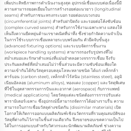
เพิ่มประสิทธิภาพการดำเนินงานสูงสุด อุปกรณ์เชื่อมแบบต่อเนื่องนี้มี
ความสามารถยอดเยี่ยมในการสร้างรอยต่อแนวยาว (longitudinal
seams) สำหรับภาชนะทรงกระบอก รอยต่อแบบวงรอบ
(circumferential joints) สำหรับฝาปิดถัง และรอยต่อโค้งซับซ้อน
(complex curved seams) สำหรับการใช้งานเฉพาะทาง แสดงให้
เห็นถึงความยืดหยุ่นด้านเรขาคณิตที่น่าทึ่ง ซึ่งช่วยกำจัดความจำเป็น
ในการใช้ระบบการเชื่อมหลายระบบพร้อมกัน ตัวยึดจับขั้นสูง
(advanced fixturing options) และระบบจัดการชิ้นงาน
(workpiece handling systems) สามารถรองรับรูปทรงที่ไม่
สม่ำเสมอและรักษาตำแหน่งที่แม่นยำตลอดวงจรการเชื่อม จึงรับ
ประกันผลลัพธ์ที่สม่ำเสมอไม่ว่าชิ้นส่วนจะมีความซับซ้อนเพียงใด
ความเข้ากันได้กับวัสดุครอบคลุมโลหะหลายชนิด ได้แก่ เหล็กกล้า
คาร์บอน (carbon steel), เหล็กกล้าไร้สนิม (stainless steel), อลูมิ
เนียมอัลลอย (aluminum alloys), ทองแดง (copper) และวัสดุพิเศษ
ที่ใช้ในอุตสาหกรรมการบินและอวกาศ (aerospace) กับการแพทย์
(medical applications) โดยวัสดุแต่ละชนิดต้องการการปรับแต่ง
พารามิเตอร์เฉพาะ ซึ่งอุปกรณ์นี้สามารถจัดการได้อย่างราบรื่น ความ
สามารถในการเชื่อมวัสดุต่างชนิดกัน (dissimilar materials) เปิด
โอกาสให้เกิดการออกแบบผลิตภัณฑ์เชิงนวัตกรรมที่รวมคุณสมบัติของ
วัสดุที่ต่างกันไว้ภายในชิ้นส่วนเดียวกัน จึงขยายขอบเขตความเป็นไป
ได้ในการออกแบบสำหรับวิศวกรและนักพัฒนาผลิตภัณฑ์ ช่วงความ