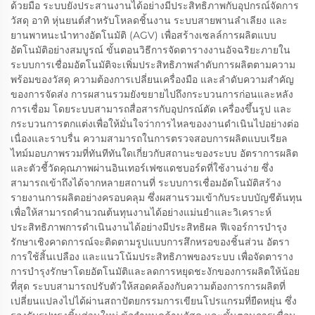
ด้วยมือ ระบบยังประสานงานได้อย่างมีประสิทธิภาพกับอุปกรณ์จัดการ
วัสดุ อาทิ หุ่นยนต์สำหรับโหลดชิ้นงาน ระบบสายพานลำเลียง และ
ยานพาหนะนำทางอัตโนมัติ (AGV) เพื่อสร้างเซลล์การผลิตแบบ
อัตโนมัติอย่างสมบูรณ์ ขั้นตอนวิธีการจัดตารางงานอัจฉริยะภายใน
ระบบการเชื่อมอัตโนมัติจะเพิ่มประสิทธิภาพลำดับการผลิตตามความ
พร้อมของวัสดุ ความต้องการเปลี่ยนเครื่องมือ และลำดับความสำคัญ
ของการจัดส่ง การผสานรวมยังขยายไปถึงกระบวนการก่อนและหลัง
การเชื่อม โดยระบบสามารถสื่อสารกับอุปกรณ์ตัด เครื่องขึ้นรูป และ
กระบวนการตกแต่งเพื่อให้มั่นใจว่าการไหลของงานดำเนินไปอย่างต่อ
เนื่องและราบรื่น ความสามารถในการตรวจสอบการผลิตแบบเรียล
ไทม์มอบภาพรวมที่ทันทีทันใดเกี่ยวกับสถานะของระบบ อัตราการผลิต
และตัวชี้วัดคุณภาพผ่านอินเทอร์เฟซแดชบอร์ดที่ใช้งานง่าย ซึ่ง
สามารถเข้าถึงได้จากหลายสถานที่ ระบบการเชื่อมอัตโนมัติสร้าง
รายงานการผลิตอย่างครอบคลุม ซึ่งผสานรวมเข้ากับระบบบัญชีต้นทุน
เพื่อให้สามารถคำนวณต้นทุนงานได้อย่างแม่นยำและวิเคราะห์
ประสิทธิภาพการดำเนินงานได้อย่างมีประสิทธิผล ฟีเจอร์การบำรุง
รักษาเชิงคาดการณ์จะติดตามรูปแบบการสึกหรอของชิ้นส่วน อัตรา
การใช้สิ้นเปลือง และแนวโน้มประสิทธิภาพของระบบ เพื่อจัดตาราง
การบำรุงรักษาโดยอัตโนมัติและลดการหยุดชะงักของการผลิตให้น้อย
ที่สุด ระบบสามารถปรับตัวให้สอดคล้องกับความต้องการการผลิตที่
เปลี่ยนแปลงไปได้ผ่านสถาปัตยกรรมการเขียนโปรแกรมที่ยืดหยุ่น ซึ่ง