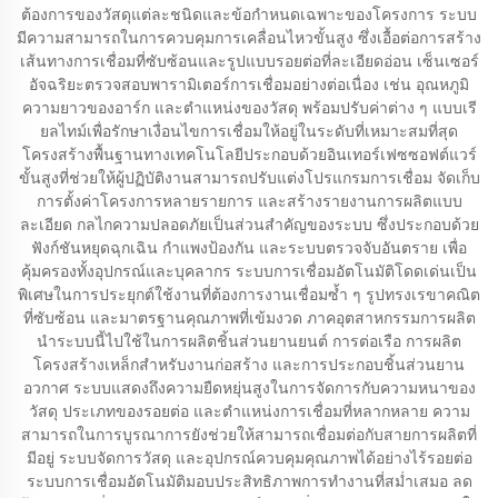
ต้องการของวัสดุแต่ละชนิดและข้อกำหนดเฉพาะของโครงการ ระบบ
มีความสามารถในการควบคุมการเคลื่อนไหวขั้นสูง ซึ่งเอื้อต่อการสร้าง
เส้นทางการเชื่อมที่ซับซ้อนและรูปแบบรอยต่อที่ละเอียดอ่อน เซ็นเซอร์
อัจฉริยะตรวจสอบพารามิเตอร์การเชื่อมอย่างต่อเนื่อง เช่น อุณหภูมิ
ความยาวของอาร์ก และตำแหน่งของวัสดุ พร้อมปรับค่าต่าง ๆ แบบเรี
ยลไทม์เพื่อรักษาเงื่อนไขการเชื่อมให้อยู่ในระดับที่เหมาะสมที่สุด
โครงสร้างพื้นฐานทางเทคโนโลยีประกอบด้วยอินเทอร์เฟซซอฟต์แวร์
ขั้นสูงที่ช่วยให้ผู้ปฏิบัติงานสามารถปรับแต่งโปรแกรมการเชื่อม จัดเก็บ
การตั้งค่าโครงการหลายรายการ และสร้างรายงานการผลิตแบบ
ละเอียด กลไกความปลอดภัยเป็นส่วนสำคัญของระบบ ซึ่งประกอบด้วย
ฟังก์ชันหยุดฉุกเฉิน กำแพงป้องกัน และระบบตรวจจับอันตราย เพื่อ
คุ้มครองทั้งอุปกรณ์และบุคลากร ระบบการเชื่อมอัตโนมัติโดดเด่นเป็น
พิเศษในการประยุกต์ใช้งานที่ต้องการงานเชื่อมซ้ำ ๆ รูปทรงเรขาคณิต
ที่ซับซ้อน และมาตรฐานคุณภาพที่เข้มงวด ภาคอุตสาหกรรมการผลิต
นำระบบนี้ไปใช้ในการผลิตชิ้นส่วนยานยนต์ การต่อเรือ การผลิต
โครงสร้างเหล็กสำหรับงานก่อสร้าง และการประกอบชิ้นส่วนยาน
อวกาศ ระบบแสดงถึงความยืดหยุ่นสูงในการจัดการกับความหนาของ
วัสดุ ประเภทของรอยต่อ และตำแหน่งการเชื่อมที่หลากหลาย ความ
สามารถในการบูรณาการยังช่วยให้สามารถเชื่อมต่อกับสายการผลิตที่
มีอยู่ ระบบจัดการวัสดุ และอุปกรณ์ควบคุมคุณภาพได้อย่างไร้รอยต่อ
ระบบการเชื่อมอัตโนมัติมอบประสิทธิภาพการทำงานที่สม่ำเสมอ ลด