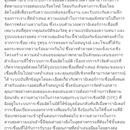
สูงที่ผสานเข้ากับระบบการเชื่อมอัตโนมัตินี้ให้ความสามารถในการ
ติดตามแนวรอยต่อแบบเรียลไทม์ โดยปรับเส้นทางการเชื่อมโดย
อัตโนมัติเพื่อรองรับความแปรผันของชิ้นงาน และรับประกันความลึก
ของการเจาะที่สม่ำเสมอ ความแม่นยำในการควบคุมยังขยายไปถึงการ
จัดการพลังงานความร้อน ซึ่งระบบคำนวณพารามิเตอร์การเชื่อมที่
เหมาะสมที่สุดจากคุณสมบัติของวัสดุ ความแปรผันของความหนา และ
รูปแบบของรอยต่อ การควบคุมอัจฉริยะนี้ช่วยป้องกันข้อบกพร่องทั่วไป
จากการเชื่อม เช่น รูพรุน การหลอมรวมไม่สมบูรณ์ และโซนที่ได้รับ
ผลกระทบจากความร้อนมากเกินไป ซึ่งอาจทำลายความแข็งแรงเชิง
โครงสร้าง ความสม่ำเสมอของคุณภาพกลายเป็นลักษณะเด่นของการ
ดำเนินงานที่ใช้ระบบการเชื่อมอัตโนมัติ เนื่องจากการกำจัดตัวแปรที่
เกิดจากมนุษย์ส่งผลให้ได้รูปแบบรอยเชื่อมที่สม่ำเสมอ ลักษณะของแนว
เชื่อมที่เป็นไปอย่างสม่ำเสมอ และคุณสมบัติเชิงกลที่สามารถคาดการณ์
ได้ ระบบบันทึกข้อมูลโดยละเอียดเกี่ยวกับพารามิเตอร์การเชื่อมทั้งหมด
สำหรับแต่ละรอยต่อที่เสร็จสมบูรณ์ ซึ่งสนับสนุนการจัดทำเอกสาร
คุณภาพอย่างครอบคลุมและตอบสนองความต้องการด้านการติดตาม
ย้อนกลับ ความสามารถในการควบคุมกระบวนการเชิงสถิติ (SPC) ที่
ฝังอยู่ในระบบการเชื่อมอัตโนมัติให้ข้อมูลย้อนกลับทันทีเมื่อพารามิเตอร์
การเชื่อมเบี่ยงเบนออกจากช่วงที่ยอมรับได้ จึงป้องกันไม่ให้ชิ้นส่วนที่มี
ข้อบกพร่องผ่านเข้าสู่ขั้นตอนการผลิตต่อไป ความสามารถในการ
ควบคุมความแม่นยำนี้มีคุณค่าอย่างยิ่งในอุตสาหกรรมที่ต้องใช้ขั้นตอน
การเชื่อมที่ได้รับการรับรอง ซึ่งคุณภาพที่สม่ำเสมอมีผลโดยตรงต่อ