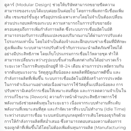
ดูลาร์ (Modular Design) ช่วยให้บริษัทสามารถขยายขีดความ
สามารถของระบบได้แบบค่อยเป็นค่อยไป โดยการเพิ่มสถานีเชื่อมเพิ่ม
เติม เซนเซอร์ขั้นสูง หรืออุปกรณ์เฉพาะทางโดยไม่จำเป็นต้องเปลี่ยน
ส่วนประกอบหลักของระบบ ความสามารถในการปรับขยายยัง
ครอบคลุมถึงการเพิ่มกำลังการผลิต ซึ่งระบบการเชื่อมอัตโนมัติ
สามารถรองรับการเปลี่ยนแปลงของปริมาณงานได้ผ่านการปรับแต่ง
โปรแกรมเท่านั้น โดยไม่จำเป็นต้องจ้างและฝึกอบรมช่างเชื่อมที่มีทักษะ
สูงเพิ่มเติม ระบบสามารถปรับตัวเข้ากับการแนะนำผลิตภัณฑ์ใหม่ได้
อย่างมีประสิทธิภาพ โดยเก็บโปรแกรมการเชื่อมไว้หลายชุด ทำให้
สามารถเปลี่ยนระหว่างรูปแบบชิ้นส่วนที่แตกต่างกันได้อย่างรวดเร็ว
ระยะเวลาในการคืนทุนมักอยู่ที่ 18–24 เดือน ผ่านการประหยัดรวมกัน
จากต้นทุนแรงงาน วัสดุสูญเสียน้อยลง ผลผลิตที่มีคุณภาพดีขึ้น และ
กำลังการผลิตที่เพิ่มขึ้น ระบบการเชื่อมอัตโนมัติยังสร้างการประหยัด
ในการดำเนินงานอย่างต่อเนื่องผ่านการใช้วัสดุสิ้นเปลืองน้อยลง การ
ปรับพารามิเตอร์การเชื่อมให้เหมาะสมที่สุด และการลดความจำเป็นใน
การแก้ไขงาน (Rework) ความก้าวหน้าด้านประสิทธิภาพการใช้
พลังงานยังช่วยลดต้นทุนในระยะยาว เนื่องจากระบบทำงานที่ระดับ
พลังงานที่เหมาะสมที่สุด และกำจัดเวลาที่ระบบไม่ทำงาน (Idle Time)
ระหว่างรอบการเชื่อม ระบบสนับสนุนกลยุทธ์การเติบโตของธุรกิจด้วย
การให้กำลังการผลิตที่สม่ำเสมอ ซึ่งสามารถตอบสนองความต้องการ
ของลูกค้าที่เพิ่มขึ้นได้โดยไม่ต้องเพิ่มต้นทุนการผลิต (Manufacturing