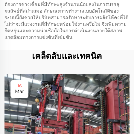
ต้องการช่างเชื่อมที่มีทักษะสูงจำนวนน้อยลงในการบรรลุ
ผลลัพธ์ที่สม่ำเสมอ ลักษณะการทำงานแบบอัตโนมัติของ
ระบบนี้ยังช่วยให้บริษัทสามารถรักษาระดับการผลิตให้คงที่ได้
ไม่ว่าจะมีแรงงานที่มีทักษะพร้อมใช้งานหรือไม่ จึงเพิ่มความ
ยืดหยุ่นและความน่าเชื่อถือในการดำเนินงานภายใต้สภาพ
แวดล้อมทางการแข่งขันที่เข้มข้น
เคล็ดลับและเทคนิค
16
Mar