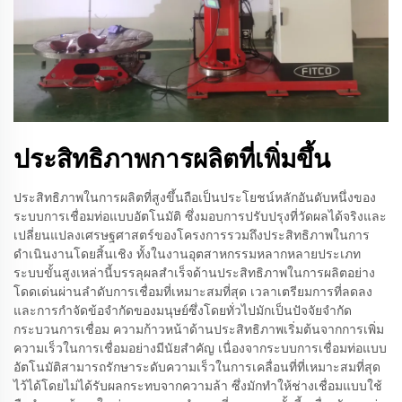
ประสิทธิภาพการผลิตที่เพิ่มขึ้น
ประสิทธิภาพในการผลิตที่สูงขึ้นถือเป็นประโยชน์หลักอันดับหนึ่งของ
ระบบการเชื่อมท่อแบบอัตโนมัติ ซึ่งมอบการปรับปรุงที่วัดผลได้จริงและ
เปลี่ยนแปลงเศรษฐศาสตร์ของโครงการรวมถึงประสิทธิภาพในการ
ดำเนินงานโดยสิ้นเชิง ทั้งในงานอุตสาหกรรมหลากหลายประเภท
ระบบขั้นสูงเหล่านี้บรรลุผลสำเร็จด้านประสิทธิภาพในการผลิตอย่าง
โดดเด่นผ่านลำดับการเชื่อมที่เหมาะสมที่สุด เวลาเตรียมการที่ลดลง
และการกำจัดข้อจำกัดของมนุษย์ซึ่งโดยทั่วไปมักเป็นปัจจัยจำกัด
กระบวนการเชื่อม ความก้าวหน้าด้านประสิทธิภาพเริ่มต้นจากการเพิ่ม
ความเร็วในการเชื่อมอย่างมีนัยสำคัญ เนื่องจากระบบการเชื่อมท่อแบบ
อัตโนมัติสามารถรักษาระดับความเร็วในการเคลื่อนที่ที่เหมาะสมที่สุด
ไว้ได้โดยไม่ได้รับผลกระทบจากความล้า ซึ่งมักทำให้ช่างเชื่อมแบบใช้