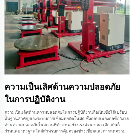
ความเป็นเลิศด้านความปลอดภัย
ในการปฏิบัติงาน
ความเป็นเลิศด้านความปลอดภัยในการปฏิบัติงานถือเป็นข้อได้เปรียบ
พื้นฐานสำคัญของระบบการเชื่อมท่ออัตโนมัติ ซึ่งตอบสนองต่อข้อกังวล
ด้านความปลอดภัยในสถานที่ทำงานอย่างเร่งด่วน ขณะเดียวกันก็
กำหนดมาตรฐานใหม่สำหรับการคุ้มครองช่างเชื่อมและการลดความ