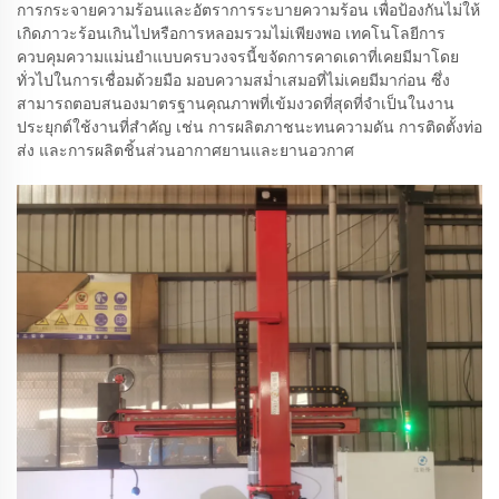
การกระจายความร้อนและอัตราการระบายความร้อน เพื่อป้องกันไม่ให้
เกิดภาวะร้อนเกินไปหรือการหลอมรวมไม่เพียงพอ เทคโนโลยีการ
ควบคุมความแม่นยำแบบครบวงจรนี้ขจัดการคาดเดาที่เคยมีมาโดย
ทั่วไปในการเชื่อมด้วยมือ มอบความสม่ำเสมอที่ไม่เคยมีมาก่อน ซึ่ง
สามารถตอบสนองมาตรฐานคุณภาพที่เข้มงวดที่สุดที่จำเป็นในงาน
ประยุกต์ใช้งานที่สำคัญ เช่น การผลิตภาชนะทนความดัน การติดตั้งท่อ
ส่ง และการผลิตชิ้นส่วนอากาศยานและยานอวกาศ