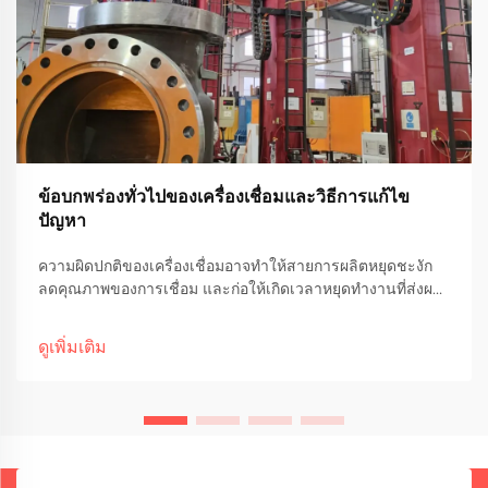
ข้อบกพร่องทั่วไปของเครื่องเชื่อมและวิธีการแก้ไข
ปัญหา
ความผิดปกติของเครื่องเชื่อมอาจทำให้สายการผลิตหยุดชะงัก
ลดคุณภาพของการเชื่อม และก่อให้เกิดเวลาหยุดทำงานที่ส่งผล
ต่อค่าใช้จ่ายสูงในกระบวนการผลิตอุตสาหกรรม การเข้าใจข้อ
บกพร่องที่พบบ่อยและวิธีการแก้ไขเบื้องต้นนั้นจำเป็นอย่างยิ่งต่อ
ดูเพิ่มเติม
การรักษาประสิทธิภาพการเชื่อมอย่างสม่ำเสมอ...