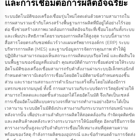
และการเชื่อมต่อการผลิตอัจฉริยะ
ระบบอัตโนมัติของเครื่องเชื่อมรุ่นใหม่โดดเด่นด้วยความสามารถใน
การผสานรวมเข้ากับโครงสร้างพื้นฐานการผลิตที่มีอยู่ได้อย่างไร้รอย
ต่อ ซึ่งช่วยสร้างสภาพแวดล้อมการผลิตอัจฉริยะที่เชื่อมโยงกันทั้งระบบ
และเพิ่มประสิทธิภาพโดยรวมของการผลิตให้สูงสุด ระบบนี้สามารถ
สื่อสารโดยตรงกับซอฟต์แวร์วางแผนทรัพยากรองค์กร (ERP) ระบบ
บริหารการผลิต (MES) และฐานข้อมูลการจัดการคุณภาพ ทำให้ผู้
ปฏิบัติงานสามารถมองเห็นสถานะการผลิตแบบเรียลไทม์ และตัดสินใจ
บนพื้นฐานของข้อมูลที่แม่นยำ คุณสมบัติด้านการเชื่อมต่อช่วยให้ระบบ
อัตโนมัติของเครื่องเชื่อมสามารถรับคำสั่งงานผ่านระบบอิเล็กทรอนิกส์
กำหนดค่าพารามิเตอร์การเชื่อมโดยอัตโนมัติตามข้อกำหนดของชิ้น
ส่วน และรายงานสถานะการดำเนินงานเสร็จสิ้นโดยไม่ต้องมีการ
แทรกแซงจากมนุษย์ ทั้งนี้ การผสานรวมกับระบบจัดการวัสดุยังช่วยให้
สามารถโหลดและถอดชิ้นส่วนออกได้โดยอัตโนมัติ จึงเกิดเป็นเซลล์
การเชื่อมอัตโนมัติแบบครบวงจรที่สามารถทำงานอย่างอิสระได้เป็น
เวลานาน ระบบอัตโนมัติยังประสานงานกับกระบวนการก่อนหน้าและ
หลังจากนั้น เพื่อประสานลำดับการผลิตให้สอดคล้องกัน กำจัดจุดติดขัด
และลดสินค้าคงคลังระหว่างกระบวนการให้น้อยที่สุด อัลกอริธึมการจัด
ตารางงานขั้นสูงจะปรับลำดับการเชื่อมให้เหมาะสมที่สุดตามความ
พร้อมของวัสดุ กำลังการผลิตของอุปกรณ์ และข้อกำหนดด้านการจัดส่ง