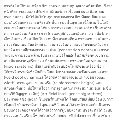
การอัตโนมัติของเครื่องเชื่อมรวมระบบควบคุมคุณภาพที่ซับซ้อน ซึ่งทำ
หน้าที่ตรวจสอบและปรับพารามิเตอร์การเชื่อมอย่างต่อเนื่องตลอด
กระบวนการ เพื่อให้มั่นใจในคุณภาพของการเชื่อมที่ยอดเยี่ยม และ
ป้องกันข้อบกพร่องก่อนที่จะเกิดขึ้น ระบบขั้นสูงเหล่านี้ใช้เทคโนโลยี
เซ็นเซอร์หลายประเภท ได้แก่ การตรวจสอบแรงดันอาร์ค เซ็นเซอร์รับ
ค่ากระแสย้อนกลับ และการวัดอุณหภูมิด้วยแสงอินฟราเรด เพื่อรักษา
เงื่อนไขการเชื่อมให้อยู่ในระดับที่เหมาะสมที่สุด ความสามารถในการ
ตรวจสอบแบบเรียลไทม์สามารถตรวจจับความแปรผันของเสถียรภา
พอาร์ค ความลึกของการเจาะผ่าน (penetration depth) และการก
ระจายความร้อน แล้วปรับพารามิเตอร์โดยอัตโนมัติเพื่อชดเชยความ
แปรผันของวัสดุหรือการเปลี่ยนแปลงจากสภาพแวดล้อม ระบบภาพ
(vision systems) ที่ผสานเข้ากับระบบอัตโนมัติของเครื่องเชื่อม
ให้การวิเคราะห์เชิงลึกเกี่ยวกับพฤติกรรมของแนวเชื่อมหลอมละลาย
(weld pool dynamics) โดยวัดความกว้างของแนวเชื่อม (bead
width) ความสูงของส่วนเสริม (reinforcement height) และ
ลักษณะพื้นผิว เพื่อให้มั่นใจว่ามาตรฐานคุณภาพจะสม่ำเสมอเสมอ ขั้น
ตอนวิธีปัญญาประดิษฐ์ (Artificial intelligence algorithms)
ประมวลผลข้อมูลจากเซ็นเซอร์ทันทีทันใด โดยเปรียบเทียบเงื่อนไขการ
เชื่อมจริงกับพารามิเตอร์คุณภาพที่กำหนดไว้ล่วงหน้า และดำเนินการ
ปรับแต่งระดับจุลภาคได้รวดเร็วกว่าที่ผู้ปฏิบัติงานมนุษย์จะทำได้ ระบบ
ตรวจสอบอัจฉริยะนี้ช่วยป้องกันข้อบกพร่องทั่วไปจากการเชื่อม เช่น รู