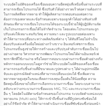
ระบบอัตโนมัติของเครื่องเชื่อมมอบความยืดหยุ่นที่เหนือชั้นผ่านระบบที่
สามารถเขียนโปรแกรมได้ ซึ่งปรับตัวได้อย่างรวดเร็วต่อความต้องการ
ในการผลิตที่หลากหลาย ทำให้ผู้ผลิตสามารถตอบสนองต่อความ
ต้องการของตลาดและข้อกำหนดเฉพาะของลูกค้าได้อย่างทันท่วงที
ลักษณะที่สามารถเขียนโปรแกรมได้ของระบบนี้ช่วยให้ผู้ปฏิบัติงานจัด
เก็บโปรแกรมการเชื่อมได้ไม่จำกัดจำนวน โดยแต่ละโปรแกรมจะถูก
ปรับแต่งให้เหมาะสมกับวัสดุ ความหนา และรูปแบบรอยต่อเฉพาะ
ทำให้สามารถเปลี่ยนระหว่างผลิตภัณฑ์ต่าง ๆ ได้ทันทีโดยไม่จำเป็น
ต้องปรับแต่งเครื่องมือใหม่อย่างกว้างขวาง อินเทอร์เฟซการเขียน
โปรแกรมขั้นสูงช่วยให้การสร้างและปรับปรุงลำดับการเชื่อมเป็นไป
อย่างง่ายดาย วิศวกรสามารถพัฒนาโปรแกรมใหม่ได้ผ่านอินเทอร์เฟ
ซกราฟิกที่ใช้งานง่าย หรือโดยการสอนระบบผ่านการเชื่อมตัวอย่างจริง
หลักการออกแบบแบบโมดูลาร์ช่วยให้ระบบอัตโนมัติของเครื่องเชื่อม
สามารถรองรับชิ้นส่วนที่มีขนาดและรูปทรงต่าง ๆ ได้ผ่านอุปกรณ์ยึด
จับและอุปกรณ์จัดตำแหน่งที่สามารถเปลี่ยนแปลงได้ ซึ่งเพิ่มความ
หลากหลายสูงสุดในขณะที่ลดการลงทุนเบื้องต้นให้น้อยที่สุด ความ
ยืดหยุ่นนี้ยังขยายไปถึงการเลือกกระบวนการเชื่อม โดยระบบสามารถ
สลับระหว่างกระบวนการเชื่อมแบบ MIG, TIG และกระบวนการเชื่อม
อื่น ๆ โดยอัตโนมัติตามข้อกำหนดของโปรแกรม ระบบจัดตำแหน่งแบบ
หลายแกน (Multi-axis) ให้การเข้าถึงชิ้นส่วนที่มีรูปทรงซับซ้อนได้
อย่างไร้ขีดจำกัด ทำให้สามารถดำเนินการเชื่อมที่ซับซ้อนซึ่งก่อนหน้า