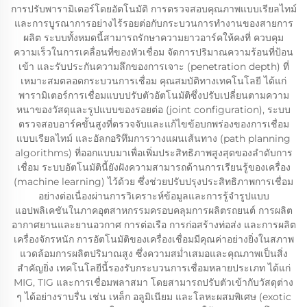
การปรับพารามิเตอร์โดยอัตโนมัติ การตรวจสอบคุณภาพแบบเรียลไทม์
และการบูรณาการอย่างไร้รอยต่อกับกระบวนการทำงานของสายการ
ผลิต ระบบทั้งหมดนี้สามารถรักษาความยาวอาร์คให้คงที่ ควบคุม
ความเร็วในการเคลื่อนที่ของหัวเชื่อม จัดการปริมาณความร้อนที่ป้อน
เข้า และรับประกันความลึกของการเจาะ (penetration depth) ที่
เหมาะสมตลอดกระบวนการเชื่อม คุณสมบัติทางเทคโนโลยี ได้แก่
พารามิเตอร์การเชื่อมแบบปรับตัวอัตโนมัติซึ่งปรับเปลี่ยนตามความ
หนาของวัสดุและรูปแบบของรอยต่อ (joint configuration), ระบบ
ตรวจสอบอาร์คขั้นสูงที่ตรวจจับและแก้ไขข้อบกพร่องของการเชื่อม
แบบเรียลไทม์ และอัลกอริทึมการวางแผนเส้นทาง (path planning
algorithms) ที่ออกแบบมาเพื่อเพิ่มประสิทธิภาพสูงสุดของลำดับการ
เชื่อม ระบบอัตโนมัตินี้ยังฝังความสามารถด้านการเรียนรู้ของเครื่อง
(machine learning) ไว้ด้วย ซึ่งช่วยปรับปรุงประสิทธิภาพการเชื่อม
อย่างต่อเนื่องผ่านการวิเคราะห์ข้อมูลและการรู้จำรูปแบบ
แอปพลิเคชันในภาคอุตสาหกรรมครอบคลุมการผลิตรถยนต์ การผลิต
อากาศยานและยานอวกาศ การต่อเรือ การก่อสร้างท่อส่ง และการผลิต
เครื่องจักรหนัก การอัตโนมัติของเครื่องเชื่อมมีคุณค่าอย่างยิ่งในสภาพ
แวดล้อมการผลิตปริมาณสูง ซึ่งความสม่ำเสมอและคุณภาพเป็นสิ่ง
สำคัญยิ่ง เทคโนโลยีนี้รองรับกระบวนการเชื่อมหลายประเภท ได้แก่
MIG, TIG และการเชื่อมพลาสมา โดยสามารถปรับตัวเข้ากับวัสดุต่าง
ๆ ได้อย่างราบรื่น เช่น เหล็ก อลูมิเนียม และโลหะผสมพิเศษ (exotic