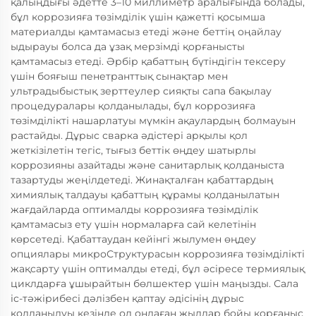
қалыңдығы әдетте 3–10 миллиметр аралығында болады,
бұл коррозияға төзімділік үшін қажетті қосымша
материалды қамтамасыз етеді және беттің оңайлау
ыдырауы болса да ұзақ мерзімді қорғанысты
қамтамасыз етеді. Әрбір қабаттың бүтіндігін тексеру
үшін бояғыш пенетранттық сынақтар мен
ультрадыбыстық зерттеулер сияқты сапа бақылау
процедуралары қолданылады, бұл коррозияға
төзімділікті нашарлатуы мүмкін ақаулардың болмауын
растайды. Дұрыс сварка әдістері арқылы қол
жеткізілетін тегіс, тығыз беттік өңдеу шатырлы
коррозияны азайтады және санитарлық қолданыста
тазартуды жеңілдетеді. Жинақталған қабаттардың
химиялық талдауы қабаттың құрамы қолданылатын
жағдайларда оптималды коррозияға төзімділік
қамтамасыз ету үшін нормаларға сай келетінін
көрсетеді. Қабаттаудан кейінгі жылумен өңдеу
опциялары микроСтруктурасын коррозияға төзімділікті
жақсарту үшін оптималды етеді, бұл әсіресе термиялық
циклдарға ұшырайтын бөлшектер үшін маңызды. Сала
іс-тәжірибесі дәлізбен қаптау әдісінің дұрыс
қолданылуы кезінде ол ондаған жылдар бойы қорғаныс