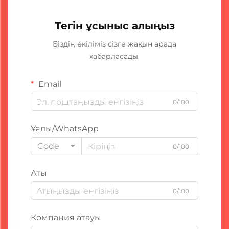
Тегін ұсыныс алыңыз
Біздің өкіліміз сізге жақын арада
хабарласады.
Email
0/100
Ұялы/WhatsApp
Code
0/100
Аты
0/100
Компания атауы