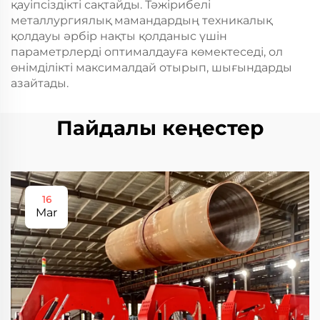
қауіпсіздікті сақтайды. Тәжірибелі
металлургиялық мамандардың техникалық
қолдауы әрбір нақты қолданыс үшін
параметрлерді оптималдауға көмектеседі, ол
өнімділікті максималдай отырып, шығындарды
азайтады.
Пайдалы кеңестер
16
Mar