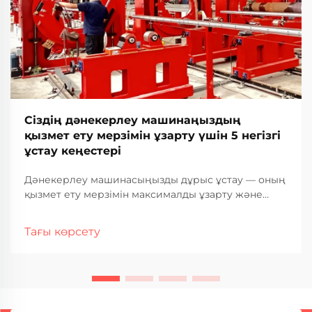
Сіздің дәнекерлеу машинаңыздың
қызмет ету мерзімін ұзарту үшін 5 негізгі
ұстау кеңестері
Дәнекерлеу машинасыңызды дұрыс ұстау — оның
қызмет ету мерзімін максималды ұзарту және
оның барлық қызмет ету кезеңінде тұрақты,
жоғары сапалы дәнекерлеу нәтижелерін
Тағы көрсету
қамтамасыз ету үшін негізгі шарт. Өнеркәсіптік
дәнекерлеу операциялары қатты дәрежеде
жабдықтың сенімділігіне сүйенеді, ...