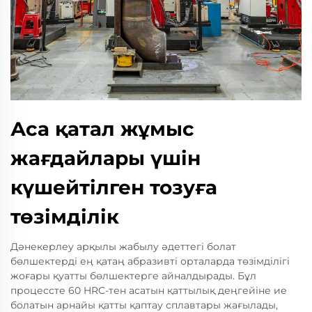
Аса қатал жұмыс
жағдайлары үшін
күшейтілген тозуға
төзімділік
Дәнекерлеу арқылы жабылу әдеттегі болат
бөлшектерді ең қатаң абразивті орталарда төзімділігі
жоғары қуатты бөлшектерге айналдырады. Бұл
процессте 60 HRC-тен асатын қаттылық деңгейіне ие
болатын арнайы қатты қаптау сплавтары жағылады,