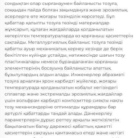
сондықтан олар сырғанаумен байланысты тозуға,
соққыдан пайда болған зақымдануға және эрозиялық
әсерлерге өте жоғары төзімділік көрсетеді. Бұл
қабаттар қалыпты тозуға төзімді материалдар
жұмсарып, құлаған жағдайларда қолданылатын
көтерілген температураларда өз қорғаныш қасиеттерін
сақтайды. Металлургиялық байланыс тозуға төзімді
қабатты ауыр механикалық кернеу кезінде де берік
бекітілген күйінде ұстайды, нәтижесінде шағын тозу
пластинкалары немесе бұрандаланған қорғаныш
элементтерінің босауына байланысты апаттық
бұзылулардың алдын алады. Инженерлер абразивті
тозуға арналған хром карбидті жүйелер, жоғары
температурада қолданылатын кобальт негізіндегі
сплавтар және экстремалды эрозиялық жағдайлар
үшін вольфрам карбидті композиттер сияқты нақты
тозу механизмдеріне оптималды құрамдары бар
әртүрлі қабаттарды таңдай алады. Дәнекерлеу
параметрлерін дұрыс реттеу арқылы жеткізілетін
бақыланатын балқу дәрежесі қабаттың қажетті
қасиеттерін сақтауын қамтамасыз етеді және негізгі