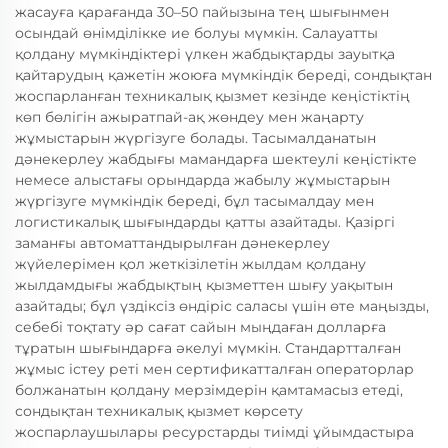
жасауға қарағанда 30–50 пайызына тең шығынмен
осындай өнімділікке ие болуы мүмкін. Салауатты
қолдану мүмкіндіктері үлкен жабдықтарды зауытқа
қайтарудың қажетін жоюға мүмкіндік береді, сондықтан
жоспарланған техникалық қызмет кезінде кеңістіктің
көп бөлігін ажыратпай-ақ жөндеу мен жаңарту
жұмыстарын жүргізуге болады. Тасымалданатын
дәнекерлеу жабдығы мамандарға шектеулі кеңістікте
немесе алыстағы орындарда жабылу жұмыстарын
жүргізуге мүмкіндік береді, бұл тасымалдау мен
логистикалық шығындарды қатты азайтады. Қазіргі
заманғы автоматтандырылған дәнекерлеу
жүйелерімен қол жеткізілетін жылдам қолдану
жылдамдығы жабдықтың қызметтен шығу уақытын
азайтады; бұл үздіксіз өндіріс саласы үшін өте маңызды,
себебі тоқтату әр сағат сайын мыңдаған долларға
тұратын шығындарға әкелуі мүмкін. Стандартталған
жұмыс істеу реті мен сертификатталған операторлар
болжанатын қолдану мерзімдерін қамтамасыз етеді,
сондықтан техникалық қызмет көрсету
жоспарлаушылары ресурстарды тиімді ұйымдастыра