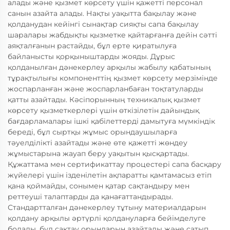
алады және қызмет көрсету үшін қажетті персонал
санын азайта алады. Нақты уақытта бақылау және
қолданудан кейінгі сынақтар сияқты сапа бақылау
шаралары жабдықты қызметке қайтарғанға дейін сәтті
аяқталғанын растайды, бұл ерте қиратылуға
байланысты қорқыныштарды жояды. Дұрыс
қолданылған дәнекерлеу арқылы жабылу қабатының
тұрақтылығы компоненттің қызмет көрсету мерзімінде
жоспарланған және жоспарланбаған тоқтатуларды
қатты азайтады. Кәсіпорынның техникалық қызмет
көрсету қызметкерлері үшін өткізілетін дайындық
бағдарламалары ішкі қабілеттерді дамытуға мүмкіндік
береді, бұл сыртқы жұмыс орындаушыларға
тәуелділікті азайтады және өте қажетті жөндеу
жұмыстарына жауап беру уақытын қысқартады.
Құжаттама мен сертификаттау процестері сапа басқару
жүйелері үшін ізденілетін ақпаратты қамтамасыз етіп
қана қоймайды, сонымен қатар сақтандыру мен
реттеуші талаптарды да қанағаттандырады.
Стандартталған дәнекерлеу тұтыну материалдарын
қолдану арқылы әртүрлі қолдануларға бейімделуге
болады, бұл сақтау орындарын азайтады және сатып