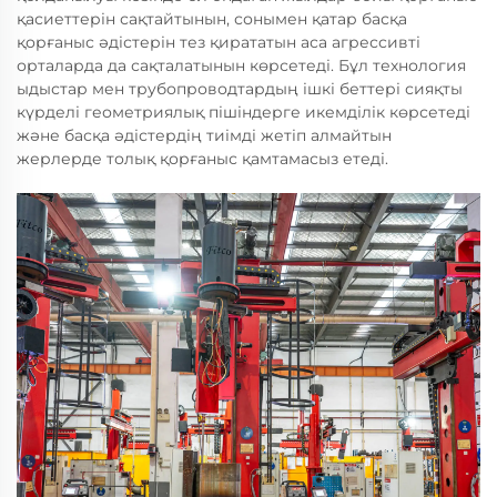
қасиеттерін сақтайтынын, сонымен қатар басқа
қорғаныс әдістерін тез қирататын аса агрессивті
орталарда да сақталатынын көрсетеді. Бұл технология
ыдыстар мен трубопроводтардың ішкі беттері сияқты
күрделі геометриялық пішіндерге икемділік көрсетеді
және басқа әдістердің тиімді жетіп алмайтын
жерлерде толық қорғаныс қамтамасыз етеді.