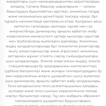
жағдайлары үшін мамандандырылған қорытпаларды
қолдану. Сапаны бақылау шараларына — сапаны
бақылаудың бұзылмайтын әдістері, химиялық талдау
және механикалық қасиеттерді тексеру кіреді, бұл
тұрақты нәтижелерді қамтамасыз етеді. Қолданыс аясы
көптеген салаларды қамтиды: мұнай мен газ
өнеркәсібінде дәнекерлеу арқылы қабаттап жабу
коррозиялық көмірсутекті ортада қысымды ыдыстар
мен трубопровод жүйелерін қорғайды. Химиялық
өңдеу қондырғыларында бұл технология реакторлар,
жылу алмастырғыштар және агрессивті химиялық
заттармен жұмыс істейтін сақтау сыйымдылықтары
үшін қолданылады. Электр энергиясын өндіру электр
станцияларында бу қазандарының компоненттері,
турбина бөлшектері және жоғары температурадағы бу
мен коррозиялық әсерге ұшырайтын суыту жүйелері
үшін дәнекерлеу арқылы қабаттап жабу қолданылады.
Теңіз қолданысына теңіз қозғалтқышының валдары,
рульдер және теңіз суының коррозиясына төзімді
корпус бөлшектері кіреді. Тау-кен жабдығы абразивті
материалдарға ұшырайтын бұзуыштардың
компоненттері, конвейер жүйелері және қазу