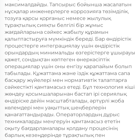
максималдайды. Тапсырыс бойынша жасалатын
нұсқалар инженерлерге коррозияға төзімділік,
тозуға қарсы қорғаныс немесе жылулық
тұрақтылық сияқты белгілі бір жұмыс
жағдайларына сәйкес жабылу құрамын
қалыптастыруға мүмкіндік береді. Бар өндірістік
процестерге интеграциялау үшін өндірістік
орындардың минимальды өзгерістерге ұшырауы
қажет, сондықтан көптеген өнеркәсіптік
операциялар үшін оны енгізу қарапайым болып
табылады. Құжаттама және іздік құжаттама сапа
басқару жүйелері мен нормативтік талаптарға
сәйкестікті қамтамасыз етеді. Бұл технология кіші
жөндеу қосымшаларынан бастап ірі сериялық
өндіріске дейін масштабталады, әртүрлі жоба
көлемдері мен уақыттық шеңберлерін
қанағаттандырады. Операторлардың дұрыс
техникаларды меңгеруін қамтамасыз ететін
оқыту бағдарламалары қолдану процесінің
барлық кезеңдерінде тұрақтылық пен