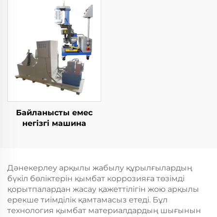
Байланысты емес
негізгі машина
Дәнекерлеу арқылы жабылу құрылғылардың
бүкіл бөліктерін қымбат коррозияға төзімді
қорытпалардан жасау қажеттілігін жою арқылы
ерекше тиімділік қамтамасыз етеді. Бұл
технология қымбат материалдардың шығынын