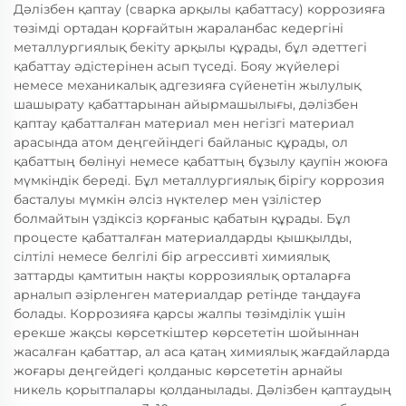
Дәлізбен қаптау (сварка арқылы қабаттасу) коррозияға
төзімді ортадан қорғайтын жараланбас кедергіні
металлургиялық бекіту арқылы құрады, бұл әдеттегі
қабаттау әдістерінен асып түседі. Бояу жүйелері
немесе механикалық адгезияға сүйенетін жылулық
шашырату қабаттарынан айырмашылығы, дәлізбен
қаптау қабатталған материал мен негізгі материал
арасында атом деңгейіндегі байланыс құрады, ол
қабаттың бөлінуі немесе қабаттың бұзылу қаупін жоюға
мүмкіндік береді. Бұл металлургиялық бірігу коррозия
басталуы мүмкін әлсіз нүктелер мен үзілістер
болмайтын үздіксіз қорғаныс қабатын құрады. Бұл
процесте қабатталған материалдарды қышқылды,
сілтілі немесе белгілі бір агрессивті химиялық
заттарды қамтитын нақты коррозиялық орталарға
арналып әзірленген материалдар ретінде таңдауға
болады. Коррозияға қарсы жалпы төзімділік үшін
ерекше жақсы көрсеткіштер көрсететін шойыннан
жасалған қабаттар, ал аса қатаң химиялық жағдайларда
жоғары деңгейдегі қолданыс көрсететін арнайы
никель қорытпалары қолданылады. Дәлізбен қаптаудың