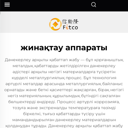
жинақтау аппараты
Дәнекерлеу арқылы қабаттап жабу — бұл қорғаныштық
металдық қабаттарды жетілдірілген дәнекерлеу
әдістері арқылы негізгі материалдарға түсіретін
күрделі металлургиялық процес. Бұл технология
әртүрлі металдар арасында металлургиялық байланыс
орнатады және беткі қасиеттері жақсарған, бірақ негізгі
негіз материялының құрылымдық бүтіндігі сақталған
бөлшектерді өндіреді. Процесс әртүрлі коррозияға,
тозуға және экстремалды температураға төзімді
біркелкі, тығыз қабаттарды түсіру үшін
мамандандырылған дәнекерлеу материалдарын
қолданудан тұрады. Дәнекерлеу арқылы қабаттап жабу