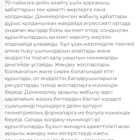
70 пайызға дейін азайту үшін қорғаныш
қабаттарын тек қажетті жерлерге ғана
қолданады. Дәнекерленген жабылу қабаттары
дұрыс қолданылған жағдайда агрессивті ортада
ондаған жылдар бойы қызмет етеді, сондықтан
құрылғылардың қызмет көрсету мерзімі
әлдеқайда ұзақаяды. Бұл ұзақ мерзімділік тікелей
алмастыру шығындарын азайтады және
өндірістің тоқтап қалу уақытын минималды
деңгейде ұстайды. Жөндеу жоспарлары
болжанатын және сирек болатындай етіп
құрылады, ол өндірістің басқарушыларына
ресурстарды тиімді жоспарлауға мүмкіндік
береді. Дәнекерлеу арқылы жабылу әдісі
қарапайым жазық беттерден бастап күрделі
үшөлшемді пішіндерге дейін әртүрлі
геометриялық формаларға ие болуға мүмкіндік
береді. Салада қолдану мүмкіндігі ірі
құрылғыларды бұзып-жинауға қажеттілікті жою
арқылы жөндеу мен өзгерістерді нақты