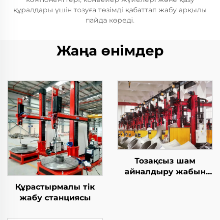
құралдары үшін тозуға төзімді қабаттап жабу арқылы
пайда көреді.
Жаңа өнімдер
Тозақсыз шам
айналдыру жабын
станциясы
Құрастырмалы тік
жабу станциясы