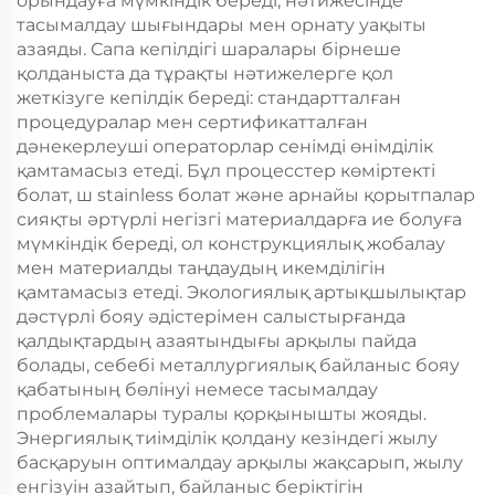
орындауға мүмкіндік береді, нәтижесінде
тасымалдау шығындары мен орнату уақыты
азаяды. Сапа кепілдігі шаралары бірнеше
қолданыста да тұрақты нәтижелерге қол
жеткізуге кепілдік береді: стандартталған
процедуралар мен сертификатталған
дәнекерлеуші операторлар сенімді өнімділік
қамтамасыз етеді. Бұл процесстер көміртекті
болат, ш stainless болат және арнайы қорытпалар
сияқты әртүрлі негізгі материалдарға ие болуға
мүмкіндік береді, ол конструкциялық жобалау
мен материалды таңдаудың икемділігін
қамтамасыз етеді. Экологиялық артықшылықтар
дәстүрлі бояу әдістерімен салыстырғанда
қалдықтардың азаятындығы арқылы пайда
болады, себебі металлургиялық байланыс бояу
қабатының бөлінуі немесе тасымалдау
проблемалары туралы қорқынышты жояды.
Энергиялық тиімділік қолдану кезіндегі жылу
басқаруын оптималдау арқылы жақсарып, жылу
енгізуін азайтып, байланыс беріктігін