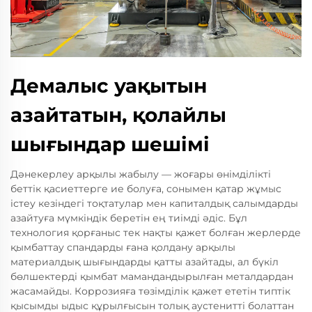
Демалыс уақытын
азайтатын, қолайлы
шығындар шешімі
Дәнекерлеу арқылы жабылу — жоғары өнімділікті
беттік қасиеттерге ие болуға, сонымен қатар жұмыс
істеу кезіндегі тоқтатулар мен капиталдық салымдарды
азайтуға мүмкіндік беретін ең тиімді әдіс. Бұл
технология қорғаныс тек нақты қажет болған жерлерде
қымбаттау спандарды ғана қолдану арқылы
материалдық шығындарды қатты азайтады, ал бүкіл
бөлшектерді қымбат мамандандырылған металдардан
жасамайды. Коррозияға төзімділік қажет ететін типтік
қысымды ыдыс құрылғысын толық аустенитті болаттан