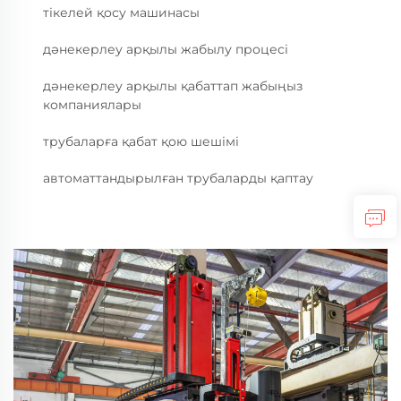
тікелей қосу машинасы
дәнекерлеу арқылы жабылу процесі
дәнекерлеу арқылы қабаттап жабыңыз
компаниялары
трубаларға қабат қою шешімі
автоматтандырылған трубаларды қаптау