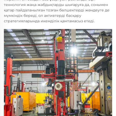
технология жаңа жабдықтарды шығаруға да, сонымен
қатар пайдаланылған тозған бөлшектерді жөндеуге де
мүмкіндік береді, ол активтерді басқару
стратегияларында икемділік қамтамасыз етеді.