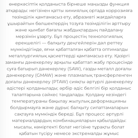
өнеркәсіптік қолданыста бірнеше маңызды функция
атқарады: негізінен қатты химиялық ортада коррозияға
төзімділік қамтамасыз ету, абразивті жағдайларға
ұшырайтын бөлшектердің тозуға төзімділігін арттыру
және қымбат бағалы жабдықтардың пайдалану
мерзімін ұзарту. Бұл процестің технологиялық
ерекшелігі — балқыту деңгейлерін дәл реттеу
мүмкіндігінде, яғни қабатталған қабатта оптималды
металлургиялық қасиеттерді қамтамасыз ету. Қазіргі
заманғы дәнекерлеу арқылы қабаттап жабу процесінде
суға батырып дәнекерлеу (SAW), газды-металл доғалы
дәнекерлеу (GMAW) және плазмалық трансферленген
доғалы дәнекерлеу (PTAW) сияқты әртүрлі дәнекерлеу
әдістері қолданылады; әрбір әдіс белгілі бір қолданыс
талаптарына сәйкес таңдалады. Қолдану кезіндегі
температураны бақылау жылулық деформацияны
болдырмауға және дұрыс балқыту сипаттамаларын
сақтауға мүмкіндік береді. Бұл процесс әртүрлі
материалдардың комбинацияларын қабылдайды:
мысалы, көміртекті болат негізіне тұрақты болат
қабатын түсіру немесе экстремалды жұмыс