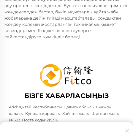
алу процесін жеңілдетеді. Бұл технология кішігірім тігіс
жөндеулерден бастап, бүкіл ыдыстарды қайта жабу
жобаларына дейін тиімді масштабталады, сондықтан
жөндеу көлемін жоспарланған техникалық қызмет
кезеңдері мен бюджеттік шектеулерге
сәйкестендіруге мүмкіндік береді.
БІЗГЕ ХАБАРЛАСЫҢЫЗ
Add: Қытай Республикасы, Цзянсу облысы, Сучжоу
қаласы, Куншан қоршағы, Хай-тек жолы, Шинтан жолы
№583. Поста коды: 215316
Тел:
+86-137 6186 0079