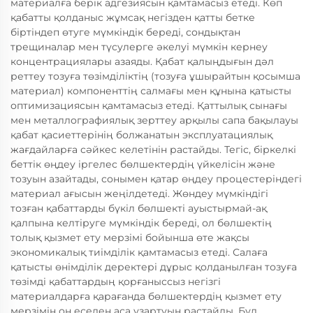
материалға берік адгезиясын қамтамасыз етеді. Көп
қабатты қолданыс жұмсақ негізден қатты бетке
біртіндеп өтуге мүмкіндік береді, сондықтан
трещиналар мен түсулерге әкелуі мүмкін кернеу
концентрациялары азаяды. Қабат қалыңдығын дәл
реттеу тозуға төзімділіктің (тозуға ұшырайтын қосымша
материал) компоненттің салмағы мен құнына қатысты
оптимизациясын қамтамасыз етеді. Қаттылық сынағы
мен металлографиялық зерттеу арқылы сапа бақылауы
қабат қасиеттерінің болжанатын эксплуатациялық
жағдайларға сәйкес келетінін растайды. Тегіс, біркелкі
беттік өңдеу іргелес бөлшектердің үйкелісін және
тозуын азайтады, сонымен қатар өңдеу процестеріндегі
материал ағысын жеңілдетеді. Жөндеу мүмкіндігі
тозған қабаттарды бүкіл бөлшекті ауыстырмай-ақ
қалпына келтіруге мүмкіндік береді, ол бөлшектің
толық қызмет ету мерзімі бойынша өте жақсы
экономикалық тиімділік қамтамасыз етеді. Салаға
қатысты өнімділік деректері дұрыс қолданылған тозуға
төзімді қабаттардың қорғаныссыз негізгі
материалдарға қарағанда бөлшектердің қызмет ету
мерзімін он еседен аса ұзартуын растайды. Бұл