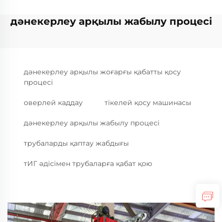
дәнекерлеу арқылы жабылу процесі
дәнекерлеу арқылы жоғарғы қабатты қосу
процесі
оверлей каддау
тікелей қосу машинасы
дәнекерлеу арқылы жабылу процесі
трубаларды қаптау жабдығы
тИГ әдісімен трубаларға қабат қою