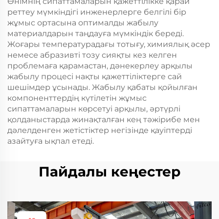
Өнімнің сипаттамаларын қажеттілікке қарай
реттеу мүмкіндігі инженерлерге белгілі бір
жұмыс ортасына оптималды жабылу
материалдарын таңдауға мүмкіндік береді.
Жоғары температурадағы тотығу, химиялық әсер
немесе абразивті тозу сияқты кез келген
проблемаға қарамастан, дәнекерлеу арқылы
жабылу процесі нақты қажеттіліктерге сай
шешімдер ұсынады. Жабылу қабаты қойылған
компоненттердің күтілетін жұмыс
сипаттамаларын көрсетуі арқылы, әртүрлі
қолданыстарда жинақталған кең тәжірибе мен
дәлелденген жетістіктер негізінде қауіптерді
азайтуға ықпал етеді.
Пайдалы кеңестер