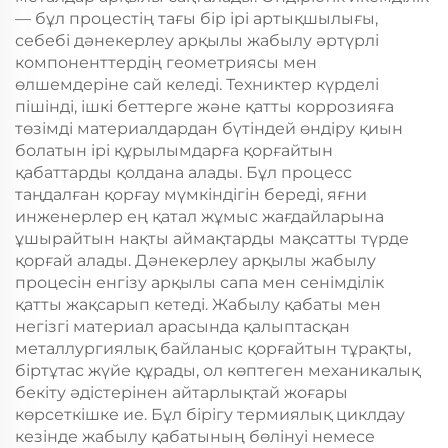
— бұл процестің тағы бір ірі артықшылығы,
себебі дәнекерлеу арқылы жабылу әртүрлі
компоненттердің геометриясы мен
өлшемдеріне сай келеді. Техниктер күрделі
пішінді, ішкі беттерге және қатты коррозияға
төзімді материалдардан бүтіндей өндіру қиын
болатын ірі құрылымдарға қорғайтын
қабаттарды қолдана алады. Бұл процесс
таңдалған қорғау мүмкіндігін береді, яғни
инженерлер ең қатал жұмыс жағдайларына
ұшырайтын нақты аймақтарды мақсатты түрде
қорғай алады. Дәнекерлеу арқылы жабылу
процесін енгізу арқылы сапа мен сенімділік
қатты жақсарып кетеді. Жабылу қабаты мен
негізгі материал арасында қалыптасқан
металлургиялық байланыс қорғайтын тұрақты,
біртұтас жүйе құрады, ол көптеген механикалық
бекіту әдістерінен айтарлықтай жоғары
көрсеткішке ие. Бұл бірігу термиялық циклдау
кезінде жабылу қабатының бөлінуі немесе