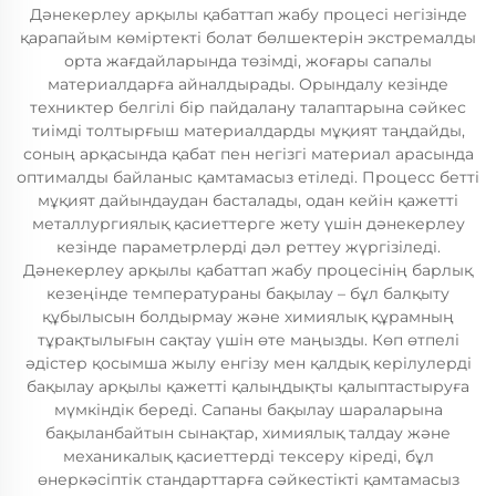
Дәнекерлеу арқылы қабаттап жабу процесі негізінде
қарапайым көміртекті болат бөлшектерін экстремалды
орта жағдайларында төзімді, жоғары сапалы
материалдарға айналдырады. Орындалу кезінде
техниктер белгілі бір пайдалану талаптарына сәйкес
тиімді толтырғыш материалдарды мұқият таңдайды,
соның арқасында қабат пен негізгі материал арасында
оптималды байланыс қамтамасыз етіледі. Процесс бетті
мұқият дайындаудан басталады, одан кейін қажетті
металлургиялық қасиеттерге жету үшін дәнекерлеу
кезінде параметрлерді дәл реттеу жүргізіледі.
Дәнекерлеу арқылы қабаттап жабу процесінің барлық
кезеңінде температураны бақылау – бұл балқыту
құбылысын болдырмау және химиялық құрамның
тұрақтылығын сақтау үшін өте маңызды. Көп өтпелі
әдістер қосымша жылу енгізу мен қалдық керілулерді
бақылау арқылы қажетті қалыңдықты қалыптастыруға
мүмкіндік береді. Сапаны бақылау шараларына
бақыланбайтын сынақтар, химиялық талдау және
механикалық қасиеттерді тексеру кіреді, бұл
өнеркәсіптік стандарттарға сәйкестікті қамтамасыз