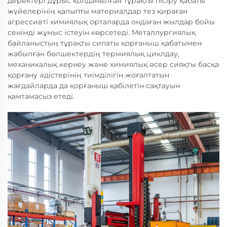
деректері дұрыс қолданылған тұрақты пісіру қабаты
жүйелерінің қалыпты материалдар тез қираған
агрессивті химиялық орталарда ондаған жылдар бойы
сенімді жұмыс істеуін көрсетеді. Металлургиялық
байланыстың тұрақты сипаты қорғаныш қабатымен
жабылған бөлшектердің термиялық циклдау,
механикалық кернеу және химиялық әсер сияқты басқа
қорғану әдістерінің тиімділігін жоғалтатын
жағдайларда да қорғаныш қабілетін сақтауын
қамтамасыз етеді.