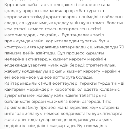
Қорғаныш қабаттарын тек қажетті жерлерге ғана
қолдану арқылы компаниялар қымбат тұратын
коррозияға төзімді қорытпалардың өнімділік пайдасын
алады, ал құрылымдық қолдау үшін құны төмен болатын
көміртекті немесе төмен легирленген негізгі
материалдарды сақтайды. Бұл таңдалған тәсіл
премиум-деңгейлі қорытпалардан тұратын бүтін
конструкцияға қарағанда материалдық шығындарды 70
пайызға дейін азайтады. Бұл процесс құрылғы
иелеріне активтердің қызмет көрсету мерзімін
әлдеқайда ұзартуға мүмкіндік береді; стратегиялық
жабылу қолданылуы арқылы қызмет көрсету мерзімін
екі есе немесе үш есе арттыруға болады.
Қайтарымдылық (ROI) есептеулері тұрақты түрде тиімді
қайтарым мерзімдерін көрсетеді, ол әдетте қолданыс
ауырлығы мен жабылу қалыңдығы талаптарына
байланысты бірден үш жылға дейін өзгереді. Тігіс
арқылы жабылу процесі жаңа құрылыс жұмыстарына
интеграциялануы немесе қолданыстағы құрылғыларға
жоспарлы тоқтатулар кезінде қолданылуы арқылы
өндірістік тиімділікті жақсартады. Бұл икемділік