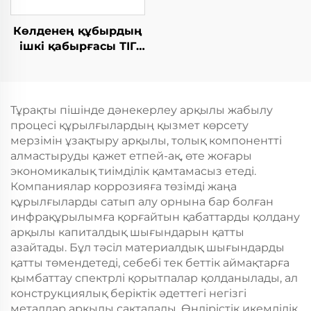
Көлденең құбырдың
ішкі қабырғасы ТІГ
жабдықтары
Тұрақты пішінде дәнекерлеу арқылы жабылу
процесі құрылғылардың қызмет көрсету
мерзімін ұзақтыру арқылы, толық компонентті
алмастыруды қажет етпей-ақ, өте жоғары
экономикалық тиімділік қамтамасыз етеді.
Компаниялар коррозияға төзімді жаңа
құрылғыларды сатып алу орнына бар болған
инфрақұрылымға қорғайтын қабаттарды қолдану
арқылы капиталдық шығындарын қатты
азайтады. Бұл тәсіл материалдық шығындарды
қатты төмендетеді, себебі тек беттік аймақтарға
қымбаттау спектрлі қорытпалар қолданылады, ал
конструкциялық беріктік әдеттегі негізгі
металдар арқылы сақталады. Өндірістік икемділік