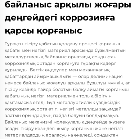
байланыс арқылы жоғары
деңгейдегі коррозияға
қарсы қорғаныс
Тұрақты пісіру қабатын қолдану процесі қорғаныш
қабаты мен негізгі материал арасында бұзылмайтын
металлургиялық байланыс орнатады, сондықтан
коррозиялық ортадан қорғануға тұрақты кедергі
құрылады. Беттік өңдеулер мен механикалық
қабаттардан айырмашылығы — олар делиминация
немесе байланыс жоғалуы арқылы бұзылуы мүмкін, ал
пісіру кезінде пайда болатын балқу аймағы қорғаныш
қабатының негізгі материалмен толық бірігуін
қамтамасыз етеді. Бұл металлургиялық үздіксіздік
коррозиялық орта өтіп, негізгі металлды зақымдай
алатын орындардың пайда болуын болдырмақыз.
Байланыс механизмі молекулалық деңгейде жүзеге
асады: пісіру кезіндегі жылу қорғаныш және негізгі
материалдардың араласуына әкеледі, сондықтан