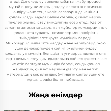
етеді. Дәнекерлеу арқылы қабаттап жабу процесі
мұнай өңдеу, химиялық өңдеу, электр энергиясын
өндіру және теңіз көлігі салаларында кеңінен
қолданылады, мұнда бөлшектердің қызмет мерзімі
тікелей жұмыс істеу тиімділігіне әсер етеді. Қазіргі
заманғы автоматтандырылған жүйелер коммерциялық
қолданыста тұрақты нәтижелер мен өндірістік
тиімділікті арттыруға мүмкіндік береді.
Микроқұрылымды оптималдау және керілулерді жою
үшін дәнекерлеуден кейінгі жылумен өңдеу
қолданылуы мүмкін. Бұл әдістің универсалдылығы оны
нақты жұмыс істеу қиындықтарына сәйкес қажеттілікке
ие етіп баптауға мүмкіндік береді, сондықтан ол
жабдықтың қызмет мерзімін ұзарту мен негізгі
материалдың құрылымдық бүтіндігін сақтау үшін өте
құнды шешім болып табылады.
Жаңа өнімдер