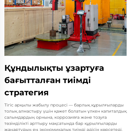
Құндылықты ұзартуға
бағытталған тиімді
стратегия
Тігіс арқылы жабылу процесі — барлық құрылғыларды
толық алмастыру үшін қажет болатын үлкен капиталдық
салымдардың орнына, коррозияға және тозуға
төзімділікті арттыру мақсатында бар құрылғыларды
жаңартудың ең экономикалық тиімді әдісін көрсетеді.