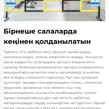
Бірнеше салаларда
кеңінен қолданылатын
Тұрақты тігіс қабатын қосу процесі мұнай өңдеу,
химиялық өңдеу, электр энергиясын өндіру, теңізшілік
және өндірістік салалардағы әртүрлі өнеркәсіптік
салалар бойынша қолданылатын әртүрлі операциялық
қиындықтарға арналған нақты шешімдерді ұсынатын
өте жоғары икемділікті көрсетеді. Бұл кең қолданыс
мүмкіндігі жоғары температурадағы тотығу, химиялық
коррозия, эрозиялық тозу немесе осы тозу
механизмдерінің кез-келген комбинациясы сияқты
жұмыс жағдайларына дәл сай келетін қабаттық
материалдарды таңдау мүмкіндігіне негізделген. Мұнай
өңдеу саласында бұл процесс арнайы ерітінділерден