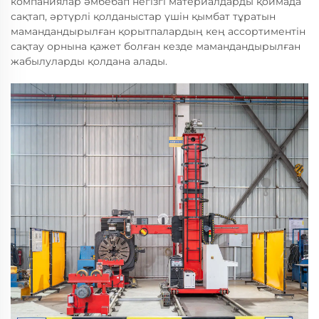
компаниялар әмбебап негізгі материалдарды қоймада
сақтап, әртүрлі қолданыстар үшін қымбат тұратын
мамандандырылған қорытпалардың кең ассортиментін
сақтау орнына қажет болған кезде мамандандырылған
жабылуларды қолдана алады.