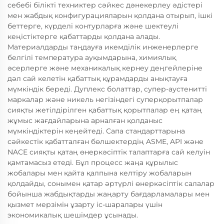
себебі білікті техниктер сәйкес дәнекерлеу әдістері
мен жабдық конфигурацияларын қолдана отырып, ішкі
беттерге, күрделі контурларға және шектеулі
кеңістіктерге қабаттарды қолдана алады.
Материалдарды таңдауға икемділік инженерлерге
белгілі температура ауқымдарына, химиялық
әсерлерге және механикалық кернеу деңгейлеріне
дәл сай келетін қабаттық құрамдарды анықтауға
мүмкіндік береді. Дуплекс болаттар, супер-аустенитті
маркалар және никель негізіндегі суперқорытпалар
сияқты жетілдірілген қабаттық қорытпалар ең қатаң
жұмыс жағдайларына арналған қолданыс
мүмкіндіктерін кеңейтеді. Сапа стандарттарына
сәйкестік қабатталған бөлшектердің ASME, API және
NACE сияқты қатаң өнеркәсіптік талаптарға сай келуін
қамтамасыз етеді. Бұл процесс жаңа құрылыс
жобалары мен қайта қалпына келтіру жобаларын
қолдайды, сонымен қатар әртүрлі өнеркәсіптік салалар
бойынша жабдықтарды жаңарту бағдарламалары мен
қызмет мерзімін ұзарту іс-шаралары үшін
экономикалық шешімдер ұсынады.