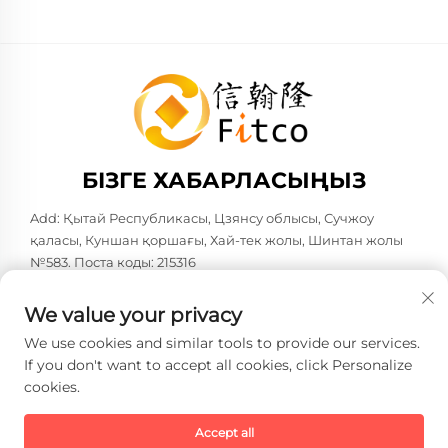
БІЗГЕ ХАБАРЛАСЫҢЫЗ
Add: Қытай Республикасы, Цзянсу облысы, Сучжоу
қаласы, Куншан қоршағы, Хай-тек жолы, Шинтан жолы
№583. Поста коды: 215316
Тел:
+86-137 6186 0079
We value your privacy
Электрондық пошта:
[email protected]
We use cookies and similar tools to provide our services.
If you don't want to accept all cookies, click Personalize
cookies.
Copyright © 2026 Faith-Han Intelligent Technology Co., Ltd.
Барлық құқықтар сақталған. -
Жеке деректерді қорғау
саясаты
Accept all