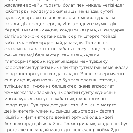
жасалған арнайы тұрақты болат пен никель негізіндегі
қабаттарды қолдану арқылы ащы мұнайды, сутегі
сульфиді ортасын және жоғары температурадағы
катализдік процестерді қауіпсіз өңдеуге мүмкіндік
береді. Химиялық өңдеу қондырғылары қышқылдарға,
сілтілерге және органикалық еріткіштерге төзімді
қабаттық жүйелерден пайдаланады. Теңізшілік
саласында тұрақты тігіс қабатын қосу процесі теңіз
суына төзімді бөлшектер, теңіз маңындағы
платформалардың құрылымдары мен тұзды су
коррозиясы тұрақты қиындықтар туғызатын кеме жасау
қолданыстары үшін қолданылады. Электр энергиясын
өндіру қондырғыларында бұл технология котелдің
түтікшелері, турбина бөлшектері және агрессивті
жұмыс жағдайларына ұшырайтын суыту жүйесінің
инфрақұрылымы үшін қабаттық технологияны
қолданады. Бұл процесс диаметрі бірнеше метрге
дейін жететін үлкен қысымды ыдыстардан бастап
кішігірім фитингтерге дейінгі әртүрлі өлшемдегі
бөлшектерді қабылдайды. Геометриялық күрделілік бұл
процеске ешқандай маңызды шектеулер қоймайды,