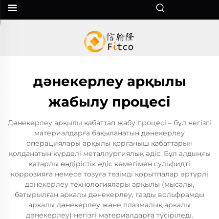
дәнекерлеу арқылы
жабылу процесі
Дәнекерлеу арқылы қабаттап жабу процесі – бұл негізгі
материалдарға бақыланатын дәнекерлеу
операциялары арқылы қорғаныш қабаттарын
қолданатын күрделі металлургиялық әдіс. Бұл алдыңғы
қатарлы өндірістік әдіс көмегімен сульфидті
коррозияға немесе тозуға төзімді қорытпалар әртүрлі
дәнекерлеу технологиялары арқылы (мысалы,
батырылған аркалы дәнекерлеу, газды вольфрамды
аркалы дәнекерлеу және плазмалық аркалы
дәнекерлеу) негізгі материалдарға түсіріледі.