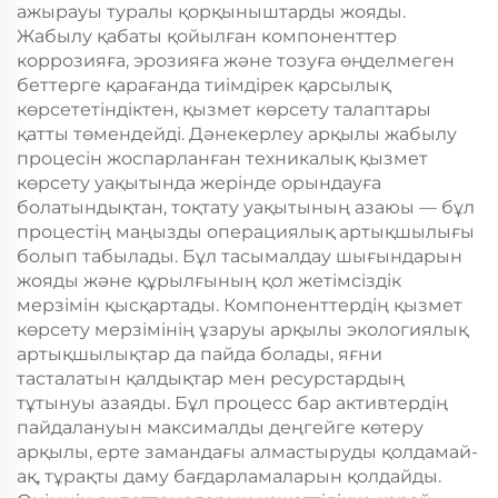
ажырауы туралы қорқыныштарды жояды.
Жабылу қабаты қойылған компоненттер
коррозияға, эрозияға және тозуға өңделмеген
беттерге қарағанда тиімдірек қарсылық
көрсететіндіктен, қызмет көрсету талаптары
қатты төмендейді. Дәнекерлеу арқылы жабылу
процесін жоспарланған техникалық қызмет
көрсету уақытында жерінде орындауға
болатындықтан, тоқтату уақытының азаюы — бұл
процестің маңызды операциялық артықшылығы
болып табылады. Бұл тасымалдау шығындарын
жояды және құрылғының қол жетімсіздік
мерзімін қысқартады. Компоненттердің қызмет
көрсету мерзімінің ұзаруы арқылы экологиялық
артықшылықтар да пайда болады, яғни
тасталатын қалдықтар мен ресурстардың
тұтынуы азаяды. Бұл процесс бар активтердің
пайдалануын максималды деңгейге көтеру
арқылы, ерте замандағы алмастыруды қолдамай-
ақ, тұрақты даму бағдарламаларын қолдайды.