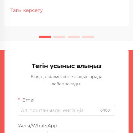
коррозия және механикалық кернеу әсерінен
тұрақты тозуға ұшырайды. Қымбат бағалы
Тағы көрсету
жабдықтар тозу белгілерін көрсеткен кезде
өндірушілер мен операторлар...
Тегін ұсыныс алыңыз
Біздің өкіліміз сізге жақын арада
хабарласады.
Email
0/100
Ұялы/WhatsApp