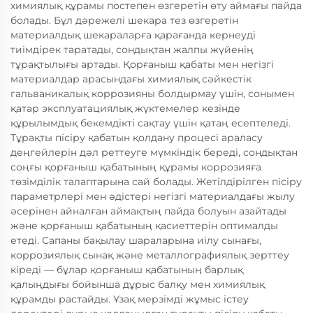
химиялық құрамы постепен өзгеретін өту аймағы пайда
болады. Бұл дәрежелі шекара тез өзгеретін
материалдық шекараларға қарағанда кернеуді
тиімдірек таратады, сондықтан жалпы жүйенің
тұрақтылығы артады. Қорғаныш қабаты мен негізгі
материалдар арасындағы химиялық сәйкестік
гальваникалық коррозияны болдырмау үшін, сонымен
қатар эксплуатациялық жүктемелер кезінде
құрылымдық бекемдікті сақтау үшін қатаң есептеледі.
Тұрақты пісіру қабатын қолдану процесі араласу
деңгейлерін дәл реттеуге мүмкіндік береді, сондықтан
соңғы қорғаныш қабатының құрамы коррозияға
төзімділік талаптарына сай болады. Жетілдірілген пісіру
параметрлері мен әдістері негізгі материалдағы жылу
әсерінен айналған аймақтың пайда болуын азайтады
және қорғаныш қабатының қасиеттерін оптималды
етеді. Сапаны бақылау шараларына иілу сынағы,
коррозиялық сынақ және металлографиялық зерттеу
кіреді — бұлар қорғаныш қабатының барлық
қалыңдығы бойынша дұрыс балқу мен химиялық
құрамды растайды. Ұзақ мерзімді жұмыс істеу