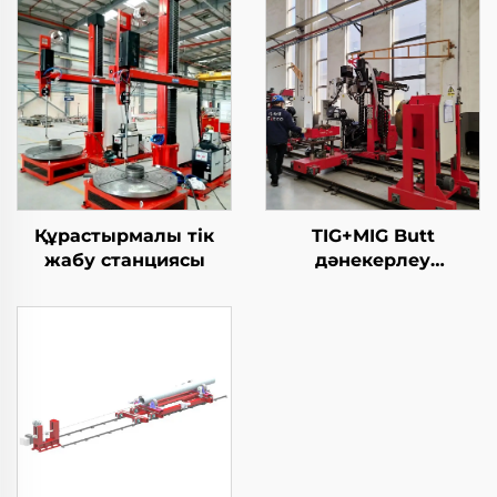
Құрастырмалы тік
TIG+MIG Butt
жабу станциясы
дәнекерлеу
станциясы