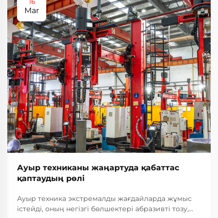
16
Mar
Ауыр техниканы жаңартуда қабаттас
қаптаудың рөлі
Ауыр техника экстремалды жағдайларда жұмыс
істейді, оның негізгі бөлшектері абразивті тозу,