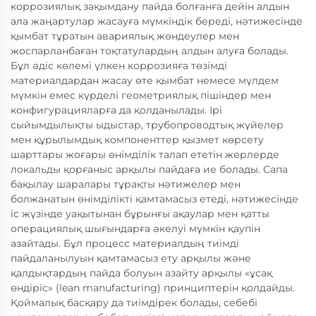
коррозиялық зақымдану пайда болғанға дейін алдын
ала жаңартулар жасауға мүмкіндік береді, нәтижесінде
қымбат тұратын авариялық жөндеулер мен
жоспарланбаған тоқтатулардың алдын алуға болады.
Бұл әдіс көлемі үлкен коррозияға төзімді
материалдардан жасау өте қымбат немесе мүлдем
мүмкін емес күрделі геометриялық пішіндер мен
конфигурацияларға да қолданылады. Ірі
сыйымдылықты ыдыстар, трубопроводтық жүйелер
мен құрылымдық компоненттер қызмет көрсету
шарттары жоғары өнімділік талап ететін жерлерде
локальды қорғаныс арқылы пайдаға ие болады. Сапа
бақылау шаралары тұрақты нәтижелер мен
болжанатын өнімділікті қамтамасыз етеді, нәтижесінде
іс жүзінде уақытынан бұрынғы ақаулар мен қатты
операциялық шығындарға әкелуі мүмкін қаупін
азайтады. Бұл процесс материалдың тиімді
пайдаланылуын қамтамасыз ету арқылы және
қалдықтардың пайда болуын азайту арқылы «ұсақ
өндіріс» (lean manufacturing) принциптерін қолдайды.
Қоймалық басқару да тиімдірек болады, себебі