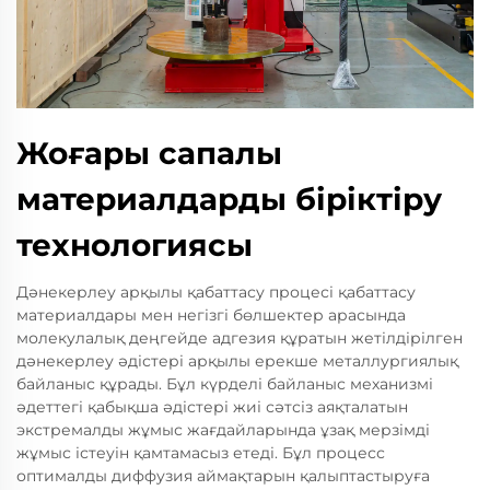
Жоғары сапалы
материалдарды біріктіру
технологиясы
Дәнекерлеу арқылы қабаттасу процесі қабаттасу
материалдары мен негізгі бөлшектер арасында
молекулалық деңгейде адгезия құратын жетілдірілген
дәнекерлеу әдістері арқылы ерекше металлургиялық
байланыс құрады. Бұл күрделі байланыс механизмі
әдеттегі қабықша әдістері жиі сәтсіз аяқталатын
экстремалды жұмыс жағдайларында ұзақ мерзімді
жұмыс істеуін қамтамасыз етеді. Бұл процесс
оптималды диффузия аймақтарын қалыптастыруға