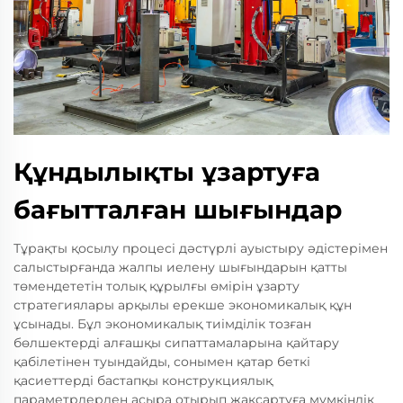
Құндылықты ұзартуға
бағытталған шығындар
Тұрақты қосылу процесі дәстүрлі ауыстыру әдістерімен
салыстырғанда жалпы иелену шығындарын қатты
төмендететін толық құрылғы өмірін ұзарту
стратегиялары арқылы ерекше экономикалық құн
ұсынады. Бұл экономикалық тиімділік тозған
бөлшектерді алғашқы сипаттамаларына қайтару
қабілетінен туындайды, сонымен қатар беткі
қасиеттерді бастапқы конструкциялық
параметрлерден асыра отырып жақсартуға мүмкіндік