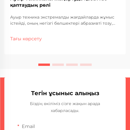
қаптаудың рөлі
Ауыр техника экстремалды жағдайларда жұмыс
істейді, оның негізгі бөлшектері абразивті тозу,
коррозия және механикалық кернеу әсерінен
тұрақты тозуға ұшырайды. Қымбат бағалы
Тағы көрсету
жабдықтар тозу белгілерін көрсеткен кезде
өндірушілер мен операторлар...
Тегін ұсыныс алыңыз
Біздің өкіліміз сізге жақын арада
хабарласады.
Email