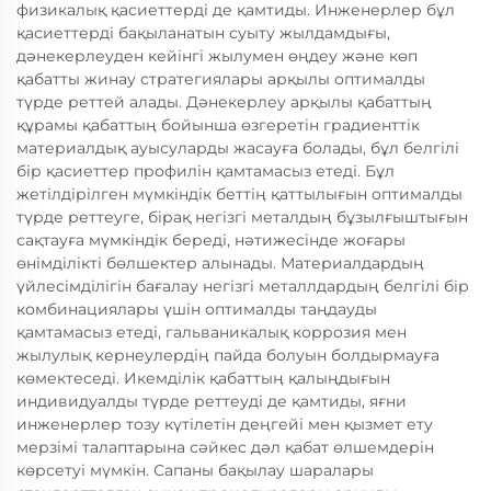
физикалық қасиеттерді де қамтиды. Инженерлер бұл
қасиеттерді бақыланатын суыту жылдамдығы,
дәнекерлеуден кейінгі жылумен өңдеу және көп
қабатты жинау стратегиялары арқылы оптималды
түрде реттей алады. Дәнекерлеу арқылы қабаттың
құрамы қабаттың бойынша өзгеретін градиенттік
материалдық ауысуларды жасауға болады, бұл белгілі
бір қасиеттер профилін қамтамасыз етеді. Бұл
жетілдірілген мүмкіндік беттің қаттылығын оптималды
түрде реттеуге, бірақ негізгі металдың бұзылғыштығын
сақтауға мүмкіндік береді, нәтижесінде жоғары
өнімділікті бөлшектер алынады. Материалдардың
үйлесімділігін бағалау негізгі металлдардың белгілі бір
комбинациялары үшін оптималды таңдауды
қамтамасыз етеді, гальваникалық коррозия мен
жылулық кернеулердің пайда болуын болдырмауға
көмектеседі. Икемділік қабаттың қалыңдығын
индивидуалды түрде реттеуді де қамтиды, яғни
инженерлер тозу күтілетін деңгейі мен қызмет ету
мерзімі талаптарына сәйкес дәл қабат өлшемдерін
көрсетуі мүмкін. Сапаны бақылау шаралары