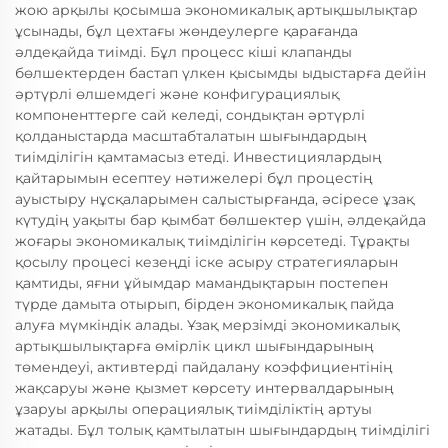
жою арқылы қосымша экономикалық артықшылықтар
ұсынады, бұл цехтағы жөндеулерге қарағанда
әлдеқайда тиімді. Бұл процесс кіші клапанды
бөлшектерден бастап үлкен қысымды ыдыстарға дейін
әртүрлі өлшемдегі және конфигурациялық
компоненттерге сай келеді, сондықтан әртүрлі
қолданыстарда масштабталатын шығындардың
тиімділігін қамтамасыз етеді. Инвестициялардың
қайтарымын есептеу нәтижелері бұл процестің
ауыстыру нұсқаларымен салыстырғанда, әсіресе ұзақ
күтудің уақыты бар қымбат бөлшектер үшін, әлдеқайда
жоғары экономикалық тиімділігін көрсетеді. Тұрақты
қосылу процесі кезеңді іске асыру стратегияларын
қамтиды, яғни ұйымдар мамандықтарын постепен
түрде дамыта отырып, бірден экономикалық пайда
алуға мүмкіндік алады. Ұзақ мерзімді экономикалық
артықшылықтарға өмірлік цикл шығындарының
төмендеуі, активтерді пайдалану коэффициентінің
жақсаруы және қызмет көрсету интервалдарының
ұзаруы арқылы операциялық тиімділіктің артуы
жатады. Бұл толық қамтылатын шығындардың тиімділігі