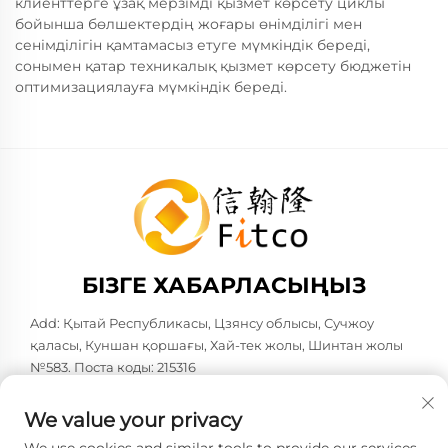
клиенттерге ұзақ мерзімді қызмет көрсету циклы
бойынша бөлшектердің жоғары өнімділігі мен
сенімділігін қамтамасыз етуге мүмкіндік береді,
сонымен қатар техникалық қызмет көрсету бюджетін
оптимизациялауға мүмкіндік береді.
БІЗГЕ ХАБАРЛАСЫҢЫЗ
Add: Қытай Республикасы, Цзянсу облысы, Сучжоу
қаласы, Куншан қоршағы, Хай-тек жолы, Шинтан жолы
№583. Поста коды: 215316
Тел:
+86-137 6186 0079
We value your privacy
Электрондық пошта:
[email protected]