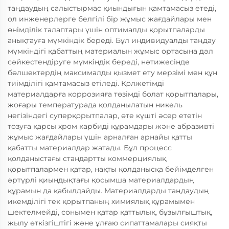
таңдаудың салыстырмас қиындығын қамтамасыз етеді,
ол инженерлерге белгілі бір жұмыс жағдайлары мен
өнімділік талаптары үшін оптималды қорытпаларды
анықтауға мүмкіндік береді. Бұл индивидуалды таңдау
мүмкіндігі қабаттың материалын жұмыс ортасына дәл
сәйкестендіруге мүмкіндік береді, нәтижесінде
бөлшектердің максималды қызмет ету мерзімі мен құн
тиімділігі қамтамасыз етіледі. Қолжетімді
материалдарға коррозияға төзімді болат қорытпалары,
жоғары температурада қолданылатын никель
негізіндегі суперқорытпалар, өте күшті әсер ететін
тозуға қарсы хром карбиді құрамдары және абразивті
жұмыс жағдайлары үшін арналған арнайы қатты
қабатты материалдар жатады. Бұл процесс
қолданыстағы стандартты коммерциялық
қорытпалармен қатар, нақты қолданысқа бейімделген
әртүрлі қиындықтағы қосымша материалдардың
құрамын да қабылдайды. Материалдарды таңдаудың
икемділігі тек қорытпаның химиялық құрамымен
шектелмейді, сонымен қатар қаттылық, бұзылғыштық,
жылу өткізгіштігі және ұлғаю сипаттамалары сияқты