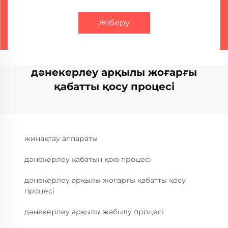
Жіберу
дәнекерлеу арқылы жоғарғы
қабатты қосу процесі
жинақтау аппараты
дәнекерлеу қабатын қою процесі
дәнекерлеу арқылы жоғарғы қабатты қосу
процесі
дәнекерлеу арқылы жабылу процесі