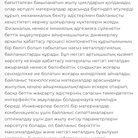
бағытталған бақыланатын жылу циклдарын қолданады,
олар әртүрлі материалдар арасында біртіндеп өтулерді
құрып, механикалық бекіту әдістерімен байланысты
кеңістіктегі кернеу шоғырлану нүктелерін жояды.
Физикалық немесе химиялық адгезияға сүйенетін
беттік өңдеулерден айырмашылығы, дәнекерлеу
арқылы қабаттасу процесі компоненттің құрылымының
бір бөлігі болып табылатын нағыз металлургиялық
байланыстарды құрады. Бұл негізгі артықшылық қызмет
көрсету кезінде қабаттасу материалы негізгі металдан
ажырамай немесе бөлінбейтін, сондықтан жоғары
сенімділікке ие болатын жоғары өнімділікке айналады.
Байланыс технологиясы материалдар арасындағы
жылулық кеңею айырмашылықтарын ескере отырып,
басқа беттік жақсарту әдістерінің сапасын төмендететін
интерфейстік ақауларды болдырмауға мүмкіндік
береді. Инженерлер белгілі бір материалдар
комбинациясы үшін байланыс сипаттамаларын
оптималдау үшін дәл жылу енгізу параметрлерін
көрсетуге болады, ол байланыс беріктігін
максималдайды және негізгі металдың бұзылуын