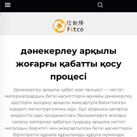
дәнекерлеу арқылы
жоғарғы қабатты қосу
процесі
Дәнекерлеу арқылы қабат қою процесі — негізгі
материалдардың беткі қасиеттерін арнайы дәнекерлеу
әдістерін қолдану арқылы жақсартуға бағытталған
күрделі металлургиялық әдіс. Бұл алдыңғы қатарлы
өндірістік әдіс қолданыстағы бөлшектерге жоғары
сапалы материал қабатын тұндыру арқылы негізгі
металдың беріктігі мен жақсартылған беткі қасиеттерін
біріктіретін құрама құрылымды құруға мүмкіндік