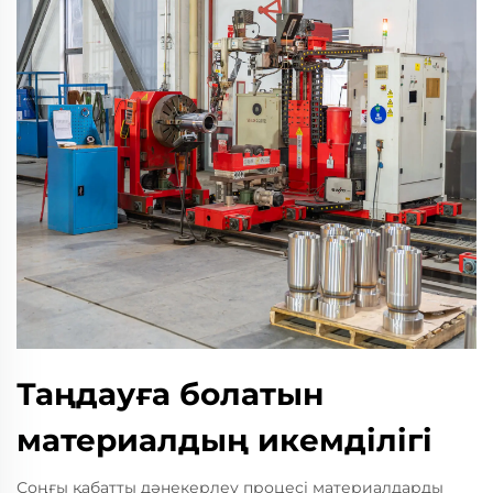
Таңдауға болатын
материалдың икемділігі
Соңғы қабатты дәнекерлеу процесі материалдарды