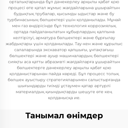
орталықтарында бұл дәнекерлеу арқылы қабат қою
процесі өте қатал жұмыс жағдайларына ұшырайтын
будықтық трубалар, қысымды ыдыстар және бу
турбинасының бөлшектері үшін қолданылады. Мұнай
мен газ өндірісінде бұл технология коррозиялық
ортада пайдаланылатын құбырлардың қалпына
келтірілуі, арматура бөлшектері және бұрғылау
жабдықтары үшін қолданылады. Тау-кен және құрылыс
салаларында экскаватор қапшығы, ұнтақтағыш
бөлшектері және ауыр машиналардың бөлшектері
сияқты аса қатты абразивті жағдайларға ұшырайтын
бөлшектерге дәнекерлеу арқылы қабат қою
қолданыстарынан пайда көреді. Бұл процесс толық
бөлшек ауыстыру стратегияларымен салыстырғанда
шығындарды тиімді ұстаумен қатар әртүрлі
материалдық қиындықтарды шешуге өте кең
қолданысқа ие.
Танымал өнімдер