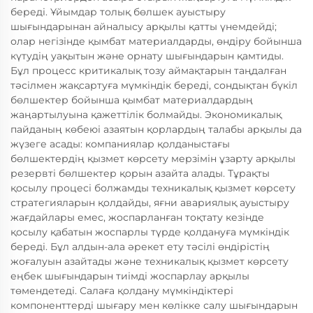
береді. Ұйымдар толық бөлшек ауыстыру
шығындарынан айналысу арқылы қатты үнемдейді;
олар негізінде қымбат материалдарды, өндіру бойынша
күтудің уақытын және орнату шығындарын қамтиды.
Бұл процесс критикалық тозу аймақтарын таңдалған
тәсілмен жақсартуға мүмкіндік береді, сондықтан бүкіл
бөлшектер бойынша қымбат материалдардың
жаңартылуына қажеттілік болмайды. Экономикалық
пайданың көбеюі азаятын қорлардың талабы арқылы да
жүзеге асады: компаниялар қолданыстағы
бөлшектердің қызмет көрсету мерзімін ұзарту арқылы
резервті бөлшектер қорын азайта алады. Тұрақты
қосылу процесі болжамды техникалық қызмет көрсету
стратегияларын қолдайды, яғни авариялық ауыстыру
жағдайлары емес, жоспарланған тоқтату кезінде
қосылу қабатын жоспарлы түрде қолдануға мүмкіндік
береді. Бұл алдын-ала әрекет ету тәсілі өндірістің
жоғалуын азайтады және техникалық қызмет көрсету
еңбек шығындарын тиімді жоспарлау арқылы
төмендетеді. Салаға қолдану мүмкіндіктері
компоненттерді шығару мен көлікке салу шығындарын