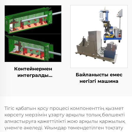
Контейнермен
Байланысты емес
интегралды
негізгі машина
қозғалыспазdyк
көбейту станциясы
Тігіс қабатын қосу процесі компоненттің қызмет
көрсету мерзімін ұзарту арқылы толық бөлшекті
алмастыруға қажеттілікті жою арқылы қаржылық
үнемге әкеледі. Ұйымдар төмендетілген тоқтату