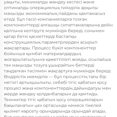
уақыты, минималды жөндеу кестесі және
оптималды операциялық тиімділік арқылы
маңызды экономикалық пайданы қамтамасыз
етеді. Бұл тәсіл компанияларға тозған
компоненттерді алғашқы сипаттамаларына дейін
қалпына келтіруге мүмкіндік береді, сонымен
қатар беткі қасиеттерді бастапқы
конструкциялық параметрлерден асырып
жақсартады. Процесс бүкіл компоненттер
бойынша қымбат материалдардың
жоғарылатылуына қажеттілікті жояды, осылайша
тек маңызды тозуға ұшырайтын беттерді
таңдалған тәсілмен жақсартуға мүмкіндік береді.
Өндірістік икемділік — бұл процесстің тағы бір
негізгі артықшылығы, себебі тігіс қабатын қосу
процесі жаңа компоненттердің дайындалуы мен
жерде жөндеу қолданбаларын да қамтиды.
Техниктер тігіс қабатын қосу операцияларын
бақыланатын цех ортасында немесе тікелей
қызмет көрсету орындарында орындай алады,
бұл жөндеуге шексіз ыңғайлылық қамтамасыз