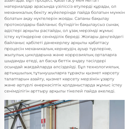
азайтады. Бұл процесс қабаттасу мен негізгі
материалдар арасында үзіліссіз өтулерді құрады, ол
механикалық бекіту жүйелерінде пайда болатын мүмкін
болатын ақау нүктелерін жояды. Сапаны бақылау
протоколдары байланыс бүтіндігін бақылаусыз сынақ
әдістері арқылы растайды, ол ұзақ мерзімді жұмыс
істеу күтімдеріне сенімділік береді. Жоғары деңгейдегі
байланыс қабілеті дәнекерлеу арқылы қабаттасу
процесін механикалық кернеудің ауыр түрлеріне,
жылулық циклдарына және коррозиялық орталарға
шыдамды етеді, ал басқа беттік өңдеу тәсілдері
осындай жағдайларда әлсіздейді. Бұл технологиялық
артықшылық тұтынушыларға тұрақты қызмет көрсету
талаптарын азайту, қызмет көрсету мерзімін ұзарту
және әртүрлі өнеркәсіптік қолданыстарда жұмыс істеу
сенімділігін арттыру арқылы тікелей пайда әкеледі.