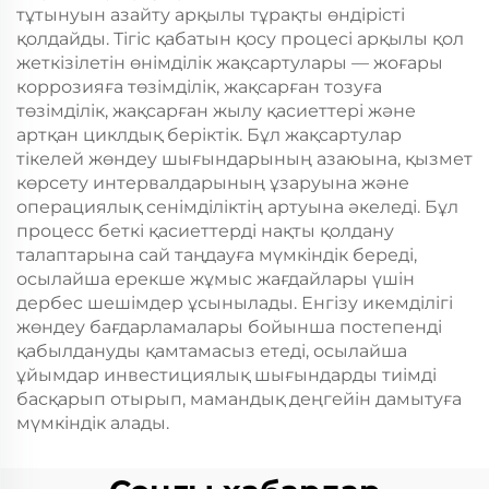
тұтынуын азайту арқылы тұрақты өндірісті
қолдайды. Тігіс қабатын қосу процесі арқылы қол
жеткізілетін өнімділік жақсартулары — жоғары
коррозияға төзімділік, жақсарған тозуға
төзімділік, жақсарған жылу қасиеттері және
артқан циклдық беріктік. Бұл жақсартулар
тікелей жөндеу шығындарының азаюына, қызмет
көрсету интервалдарының ұзаруына және
операциялық сенімділіктің артуына әкеледі. Бұл
процесс беткі қасиеттерді нақты қолдану
талаптарына сай таңдауға мүмкіндік береді,
осылайша ерекше жұмыс жағдайлары үшін
дербес шешімдер ұсынылады. Енгізу икемділігі
жөндеу бағдарламалары бойынша постепенді
қабылдануды қамтамасыз етеді, осылайша
ұйымдар инвестициялық шығындарды тиімді
басқарып отырып, мамандық деңгейін дамытуға
мүмкіндік алады.