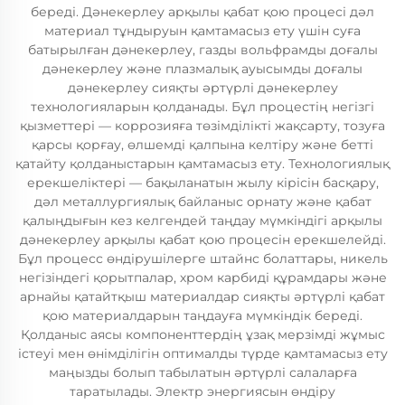
береді. Дәнекерлеу арқылы қабат қою процесі дәл
материал тұндыруын қамтамасыз ету үшін суға
батырылған дәнекерлеу, газды вольфрамды доғалы
дәнекерлеу және плазмалық ауысымды доғалы
дәнекерлеу сияқты әртүрлі дәнекерлеу
технологияларын қолданады. Бұл процестің негізгі
қызметтері — коррозияға төзімділікті жақсарту, тозуға
қарсы қорғау, өлшемді қалпына келтіру және бетті
қатайту қолданыстарын қамтамасыз ету. Технологиялық
ерекшеліктері — бақыланатын жылу кірісін басқару,
дәл металлургиялық байланыс орнату және қабат
қалыңдығын кез келгендей таңдау мүмкіндігі арқылы
дәнекерлеу арқылы қабат қою процесін ерекшелейді.
Бұл процесс өндірушілерге штайнс болаттары, никель
негізіндегі қорытпалар, хром карбиді құрамдары және
арнайы қатайтқыш материалдар сияқты әртүрлі қабат
қою материалдарын таңдауға мүмкіндік береді.
Қолданыс аясы компоненттердің ұзақ мерзімді жұмыс
істеуі мен өнімділігін оптималды түрде қамтамасыз ету
маңызды болып табылатын әртүрлі салаларға
таратылады. Электр энергиясын өндіру