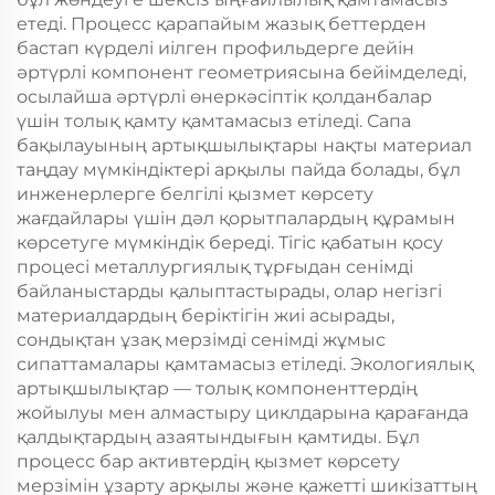
етеді. Процесс қарапайым жазық беттерден
бастап күрделі иілген профильдерге дейін
әртүрлі компонент геометриясына бейімделеді,
осылайша әртүрлі өнеркәсіптік қолданбалар
үшін толық қамту қамтамасыз етіледі. Сапа
бақылауының артықшылықтары нақты материал
таңдау мүмкіндіктері арқылы пайда болады, бұл
инженерлерге белгілі қызмет көрсету
жағдайлары үшін дәл қорытпалардың құрамын
көрсетуге мүмкіндік береді. Тігіс қабатын қосу
процесі металлургиялық тұрғыдан сенімді
байланыстарды қалыптастырады, олар негізгі
материалдардың беріктігін жиі асырады,
сондықтан ұзақ мерзімді сенімді жұмыс
сипаттамалары қамтамасыз етіледі. Экологиялық
артықшылықтар — толық компоненттердің
жойылуы мен алмастыру циклдарына қарағанда
қалдықтардың азаятындығын қамтиды. Бұл
процесс бар активтердің қызмет көрсету
мерзімін ұзарту арқылы және қажетті шикізаттың