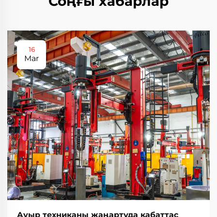
Соңғы хабарлар
16
Mar
Ауыр техниканы жаңартуда қабаттас