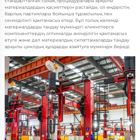
стандартталған сынақ процедуралары арқылы
материалдардың қасиеттерін растайды, ол өндірістің
барлық партиялары бойынша тұрақтылық пен
сенімділікті қамтамасыз етеді. Бұл толық көлемді
материалдарды таңдау мүмкіндігі клиенттерге
компоненттердің оптималды өнімділігін қамтамасыз
етуге және дәл материалдық сипаттамаларды таңдау
арқылы циклдық құндарды азайтуға мүмкіндік береді.