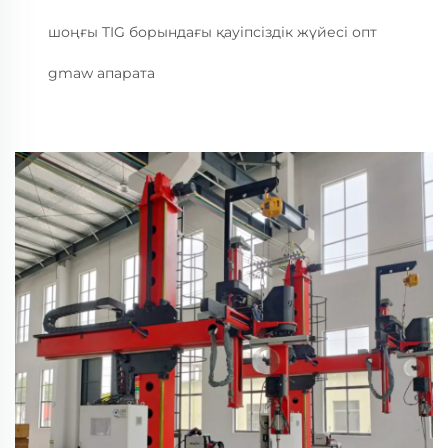
шоңғы TIG борындағы қауіпсіздік жүйесі опт
gmaw апарата