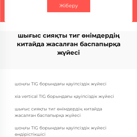
Жіберу
шығыс сияқты тиг өнімдердің
китайда жасалған баспапырқа
жүйесі
шоңғы TIG борындағы қауіпсіздік жүйесі
xia vertical TIG борындағы қауіпсіздік жүйесі
шығыс сияқты тиг өнімдердің китайда
жасалған баспапырқа жүйесі
шоңғы TIG борындағы қауіпсіздік жүйесі
өндірістікшісі