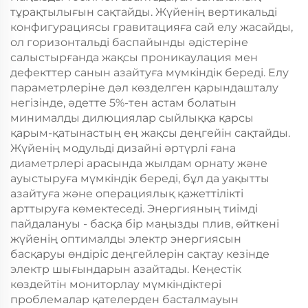
тұрақтылығын сақтайды. Жүйенің вертикальді
конфигурациясы гравитацияға сай елу жасайды,
ол горизонтальді баспайынды әдістеріне
салыстырғанда жақсы проникаулация мен
дефекттер санын азайтуға мүмкіндік береді. Елу
параметрлеріне дәл көзделген қарындашталу
негізінде, әдетте 5%-тен астам болатын
минималды дилюциялар сыйлыққа қарсы
қарым-қатынастың ең жақсы деңгейін сақтайды.
Жүйенің модульді дизайні әртүрлі ғана
диаметрлері арасында жылдам орнату және
ауыстыруға мүмкіндік береді, бұл да уақытты
азайтуға және операциялық қажеттілікті
арттыруға көмектеседі. Энергияның тиімді
пайдалануы - басқа бір маңызды плив, өйткені
жүйенің оптималды электр энергиясын
басқаруы өндіріс деңгейлерін сақтау кезінде
электр шығындарын азайтады. Кеңестік
көздейтін мониторлау мүмкіндіктері
проблемалар қателерден басталмауын