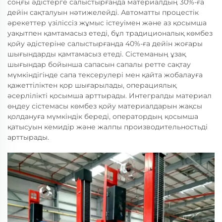
соңғы әдістерге салыстырғанда материалдың 30%-ға
дейін сақталуын нәтижелейді. Автоматты процестік
әрекеттер үзіліссіз жұмыс істеуімен және аз қосымша
уақытпен қамтамасыз етеді, бұл традиционалық көмбез
қойу әдістеріне салыстырғанда 40%-ға дейін жоғары
шығындарды қамтамасыз етеді. Сістеманың ұзақ
шығындар бойынша сапасын сапалы ретте сақтау
мүмкіндігінде сапа тексерулері мен қайта жобалауға
қажеттіліктен қор шығарылады, операциялық
әсерлілікті қосымша арттырады. Интегралды материал
өңдеу сістемасы көмбез қойу материалдарын жақсы
қолдануға мүмкіндік береді, оператордың қосымша
қатысуын кемидір және жалпы производительностьді
арттырады.