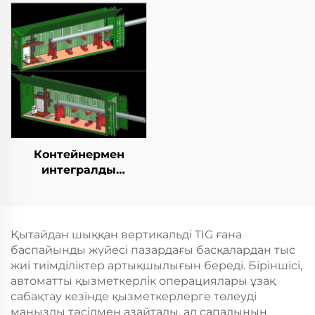
Контейнермен
интегралды
қозғалыспазdyк
көбейту станциясы
Қытайдан шыққан вертикальді TIG ғана
баспайынды жүйесі пазардағы басқалардан тыс
жиі тиімділіктер артықшылығын береді. Біріншісі,
автоматты қызметкерлік операциялары ұзақ
сабақтау кезінде қызметкерлерге төлеуді
маңызды тәсілмен азайтады, ал сапалының