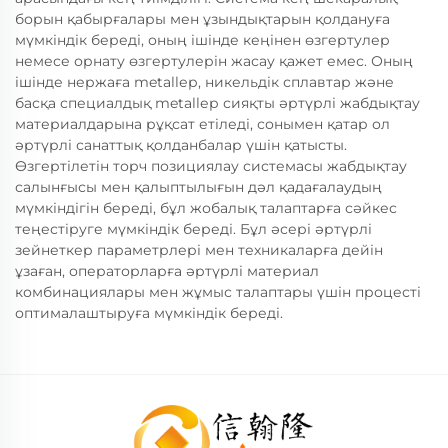
борын қабырғалары мен ұзындықтарын қолдануға
мүмкіндік береді, оның ішінде кеңінен өзгертулер
немесе орнату өзгертулерін жасау қажет емес. Оның
ішінде нержаға metallер, никельдік сплавтар және
басқа специалдық metallер сияқты әртүрлі жабдықтау
материалдарына рұқсат етіледі, сонымен қатар ол
әртүрлі санаттық қолданбалар үшін қатысты.
Өзгертілетін торч позициялау системасы жабдықтау
салынғысы мен қалыптылығын дәл қадағалаудың
мүмкіндігін береді, бұл жобалық талаптарға сәйкес
теңестіруге мүмкіндік береді. Бұл әсері әртүрлі
зейнеткер параметрлері мен техникаларға дейін
ұзаған, операторларға әртүрлі материал
комбинациялары мен жұмыс талаптары үшін процесті
оптималаштыруға мүмкіндік береді.