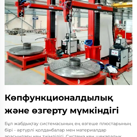
Көпфункционалдылық
және өзгерту мүмкіндігі
Бұл жабдықтау системасының ең өзгеше плюстарының
бірі - әртүрлі қолданбалар мен материалдар
арасындағы кең тиімділігі. Система кең шекаралық