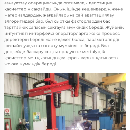
ғанауаттау операциясында оптималды депозиция
қасиеттерін сақтайды. Оның ішінде кешендердің және
материалдардың жағдайларына сай адаптациялау
алгоритмдері бар, бұл сыртқы факторлардан бас
тартпай-ақ сапасын сақтауға мүмкіндік береді. Жүйенің
интуитивті интерфейсі операторларға жеке процесс
деректерін береді және қажет болса, параметрлерді
шынайы уақытта өзгерту мүмкіндігін береді. Бұл
деңгейде басқару соңғы продуктте метtalурjik
қасиеттер мен қызғындыққа қарсы қарым-қатынасты
жоюға мүмкіндік береді.