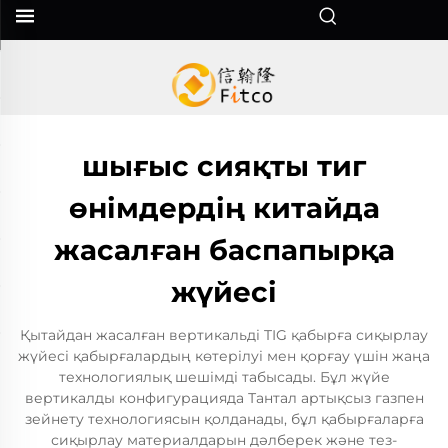
шығыс сияқты тиг
өнімдердің китайда
жасалған баспапырқа
жүйесі
Қытайдан жасалған вертикальді TIG қабырға сиқырлау
жүйесі қабырғалардың көтерілуі мен қорғау үшін жаңа
технологиялық шешімді табысады. Бұл жүйе
вертикалды конфигурацияда Тантал артықсыз газпен
зейнету технологиясын қолданады, бұл қабырғаларға
сиқырлау материалдарын дәлберек және тез-