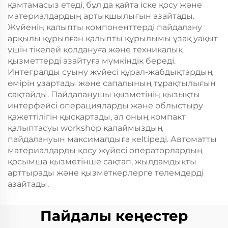
қамтамасыз етеді, бұл да қайта іске қосу және
материалдардың артықшылығын азайтады.
Жүйенің қалыпты компоненттерді пайдалану
арқылы құрылған қалыпты құрылымы ұзақ уақыт
үшін тікелей қолдануға және техникалық
қызметтерді азайтуға мүмкіндік береді.
Интегралды суыну жүйесі құрал-жабдықтардың
өмірін ұзартады және сапалының тұрақтылығын
сақтайды. Пайдаланушы қызметінің қызықты
интерфейсі операцияларды және облыстыру
қажеттілігін қысқартады, ал оның компакт
қалыптасуы workshop қалаймыздың
пайдалануын максималдыға кeltіреді. Автоматты
материалдарды қосу жүйесі операторлардың
қосымша қызметінше сақтап, жылдамдықты
арттырады және қызметкерлерге төлемдерді
азайтады.
Пайдалы кеңестер