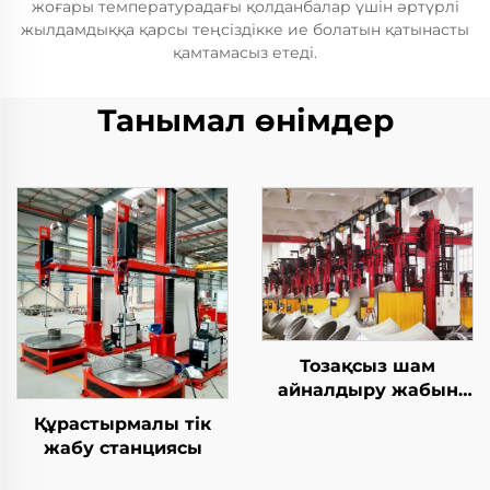
жоғары температурадағы қолданбалар үшін әртүрлі
жылдамдыққа қарсы теңсіздікке ие болатын қатынасты
қамтамасыз етеді.
Танымал өнімдер
Тозақсыз шам
айналдыру жабын
станциясы
Құрастырмалы тік
жабу станциясы