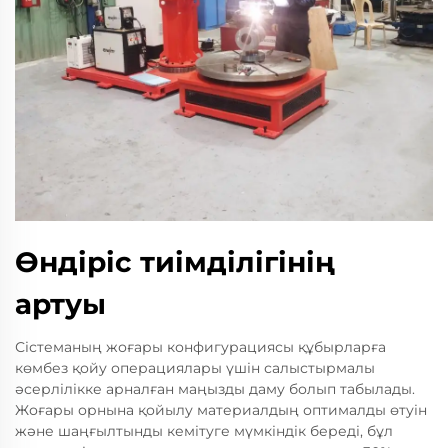
Өндіріс тиімділігінің
артуы
Сістеманың жоғары конфигурациясы құбырларға
көмбез қойу операциялары үшін салыстырмалы
әсерлілікке арналған маңызды даму болып табылады.
Жоғары орнына қойылу материалдың оптималды өтуін
және шаңғылтынды кемітуге мүмкіндік береді, бұл