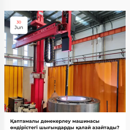
30
Jun
Қаптамалы дәнекерлеу машинасы
өндірістегі шығындарды қалай азайтады?