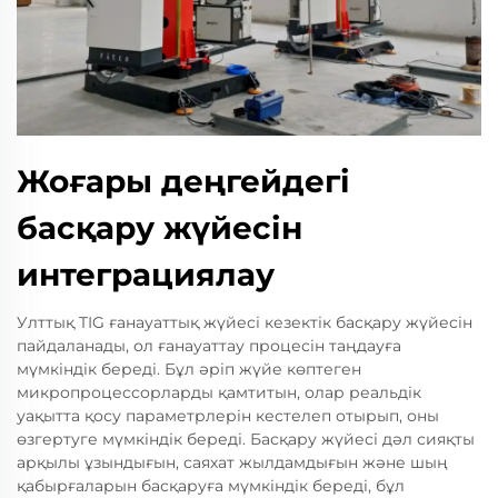
Жоғары деңгейдегі
басқару жүйесін
интеграциялау
Улттық TIG ғанауаттық жүйесі кезектік басқару жүйесін
пайдаланады, ол ғанауаттау процесін таңдауға
мүмкіндік береді. Бұл әріп жүйе көптеген
микропроцессорларды қамтитын, олар реальдік
уақытта қосу параметрлерін кестелеп отырып, оны
өзгертуге мүмкіндік береді. Басқару жүйесі дәл сияқты
арқылы ұзындығын, саяхат жылдамдығын және шың
қабырғаларын басқаруға мүмкіндік береді, бұл