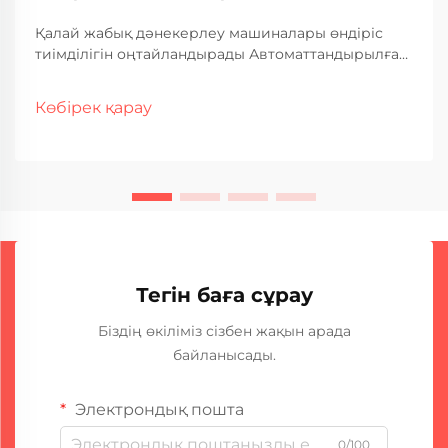
Қалай жабық дәнекерлеу машиналары өндіріс
тиімділігін оңтайландырады Автоматтандырылған
жұмыс және еңбек шығындарын азайту Ауыспалы
дәнекерлеу машиналары қазіргі уақытта өздігінен
Көбірек қарау
жұмыс істейді, бұл фабрикаларға күні бойы
олардың үстінде тұрған жұмысшылардың саны аз
екенін білдіреді. Құтқарушы...
Тегін баға сұрау
Біздің өкіліміз сізбен жақын арада
байланысады.
Электрондық пошта
0/100