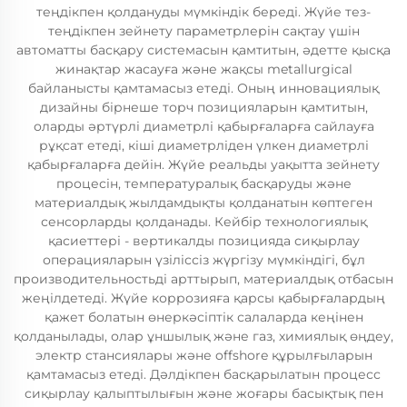
теңдікпен қолдануды мүмкіндік береді. Жүйе тез-
теңдікпен зейнету параметрлерін сақтау үшін
автоматты басқару системасын қамтитын, әдетте қысқа
жинақтар жасауға және жақсы metallurgical
байланысты қамтамасыз етеді. Оның инновациялық
дизайны бірнеше торч позицияларын қамтитын,
оларды әртүрлі диаметрлі қабырғаларға сайлауға
рұқсат етеді, кіші диаметрліден үлкен диаметрлі
қабырғаларға дейін. Жүйе реальды уақытта зейнету
процесін, температуралық басқаруды және
материалдық жылдамдықты қолданатын көптеген
сенсорларды қолданады. Кейбір технологиялық
қасиеттері - вертикалды позицияда сиқырлау
операцияларын үзіліссіз жүргізу мүмкіндігі, бұл
производительностьді арттырып, материалдық отбасын
жеңілдетеді. Жүйе коррозияға қарсы қабырғалардың
қажет болатын өнеркәсіптік салаларда кеңінен
қолданылады, олар ұншылық және газ, химиялық өңдеу,
электр стансиялары және offshore құрылғыларын
қамтамасыз етеді. Дәлдікпен басқарылатын процесс
сиқырлау қалыптылығын және жоғары басықтық пен