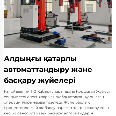
Алдыңғы қатарлы
автоматтандыру және
басқару жүйелері
Қытайдық Тік TIG Қабырғаларындағы Қоршаған Жүйесі
сондық технологиялармен жабдықталған, қоршаған
операцияларыңызды төзетеді. Жүйе барлық
процестерде май жобалау параметрлерін сақтау үшін
кәсіби сенсорлар мен басқару алгоритмдерін