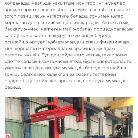
қолданады. Реальдік уақыттың мониторинг жүйелері
арқылы арка characteristics-тар, wire feed rate-тер және
torch позициясын үзгертуге болады, сонымен қатар
қоршаған депозициясын дәл қысқартады. Автоматтық
басқару жүйесі көптеген май жобалау процедураласын
сақтау және қайта шақыруға мүмкіндік береді,
осылайша әртүрлі қабырғалардың спецификациялары
мен қоршаған материалдары арасында жылдам
өзгерту мүмкін. Бұл деңгейде автоматтық технология
әдетте сапасын қамтамасыз етеді, бірақ операторларға
үйрену кезеңін азайтуға мүмкіндік береді, осылайша
тәжірибелік емес халықпен өз фасилитеттерінің
өндірістік деңгейін жоғары сапада сақтауға мүмкіндік
береді.