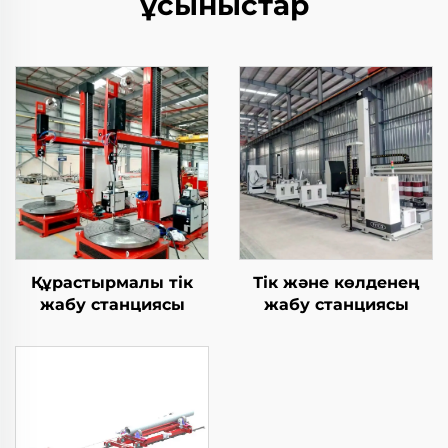
ұсыныстар
Құрастырмалы тік
Тік және көлденең
жабу станциясы
жабу станциясы