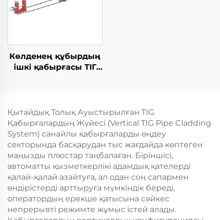
Көлденең құбырдың
ішкі қабырғасы ТІГ
жабдықтары
Қытайдық Толық Ауыстырылған TIG
Қабырғалардың Жүйесі (Vertical TIG Pipe Cladding
System) санайлы қабырғаларды өңдеу
секторында басқарудан тыс жағдайда көптеген
маңызды плюстар таңбалаған. Біріншісі,
автоматты қызметкерлікі адамдық қателерді
қалай-қалай азайтуға, ал одан соң сапармен
өндірістерді арттыруға мүмкіндік береді,
оператордың ерекше қатысына сәйкес
непрерывті режимте жұмыс істей алады.