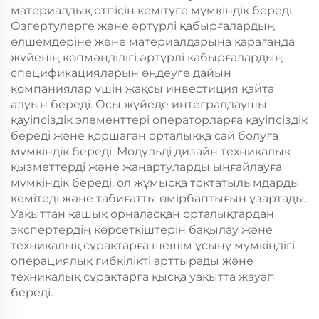
материалдық отпісін кемітуге мүмкіндік береді.
Өзгертулерге және әртүрлі қабырғалардың
өлшемдеріне және материалдарына қарағанда
жүйенің көпмәнділігі әртүрлі қабырғалардың
спецификацияларын өңдеуге дайын
компаниялар үшін жақсы инвестиция қайта
алуын береді. Осы жүйеде интегралдаушы
қауіпсіздік элементтері операторларға қауіпсіздік
береді және қоршаған орталыққа сай болуға
мүмкіндік береді. Модульді дизайн техникалық
қызметтерді және жаңартуларды ыңғайлауға
мүмкіндік береді, ол жұмысқа токтатылымдарды
кемітеді және табиғатты өмірбаптығын ұзартады.
Уақыттан қашық орналасқан орталықтардан
экспертердің көрсеткіштерін бақылау және
техникалық сұрақтарға шешім ұсыну мүмкіндігі
операциялық гибкілікті арттырады және
техникалық сұрақтарға қысқа уақытта жауап
береді.