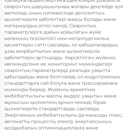
Қабырғалардың вертикалдық конфигурациясы
сварочтық шаруашылыққа жоғары деңгейде қол
жеткізеді, оның нәтижесінде депозиттың
қызметкерлік қабілеттері жақсы болады және
материалдық отпісі кеміді. Сварочтық
параметрлерге дайын қойылатын жүйе
көлемінің тезіліктілігі мен металлургиялық
қасиеттерін сәтті сақтайды, ол қабырғалардың
ұзақ өмірбаптығын және қызметкерлік
қабілеттерін арттырады. Көрсетілген жүйенің
көпмәнділікке ие мониторинг мүмкіндіктері
сварочтық параметрлерді реальдік уақытта
қабылдайды және белгілейді, ол индустриялық
стандарттарға сай болуға және трассировкаға
мүмкіндік береді. Жүйенің әрекетінің
әмбебаптылығы жалпы өндіріс уақытын және
жұмысшы қызметінің құнын кемиді, бірақ
қызметкерлік стандарттарды сақтайды.
Энергияның әмбебаптылығы да маңызды плюс,
автоматты процестің электр энергиясының
қолданбалын оптимизациялауға және