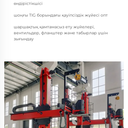
өндірістікшісі
шоңғы TIG борындағы қауіпсіздік жүйесі опт
шаршақтық қамтамасыз ету жүйелері,
вентильдер, фланштер және табырлар үшін
зығындау