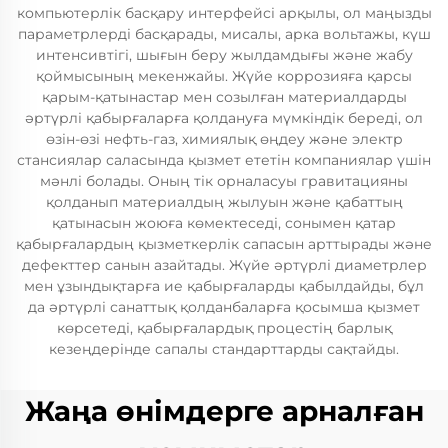
компьютерлік басқару интерфейсі арқылы, ол маңызды
параметрлерді басқарады, мисалы, арка вольтажы, күш
интенсивтігі, шығын беру жылдамдығы және жабу
қоймысының мекенжайы. Жүйе коррозияға қарсы
қарым-қатынастар мен созылған материалдарды
әртүрлі қабырғаларға қолдануға мүмкіндік береді, ол
өзін-өзі нефть-газ, химиялық өңдеу және электр
стансиялар саласында қызмет ететін компаниялар үшін
мәнлі болады. Оның тік орналасуы гравитацияны
қолданып материалдың жылуын және қабаттың
қатынасын жоюға көмектеседі, сонымен қатар
қабырғалардың қызметкерлік сапасын арттырады және
дефекттер санын азайтады. Жүйе әртүрлі диаметрлер
мен ұзындықтарға ие қабырғаларды қабылдайды, бұл
да әртүрлі санаттық қолданбаларға қосымша қызмет
көрсетеді, қабырғалардық процестің барлық
кезеңдерінде сапалы стандарттарды сақтайды.
Жаңа өнімдерге арналған