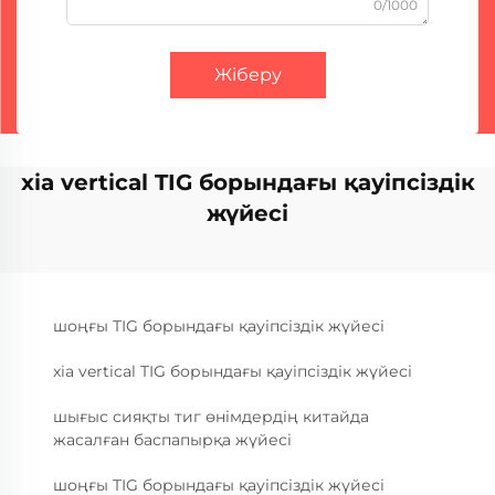
0/1000
Жіберу
xia vertical TIG борындағы қауіпсіздік
жүйесі
шоңғы TIG борындағы қауіпсіздік жүйесі
xia vertical TIG борындағы қауіпсіздік жүйесі
шығыс сияқты тиг өнімдердің китайда
жасалған баспапырқа жүйесі
шоңғы TIG борындағы қауіпсіздік жүйесі