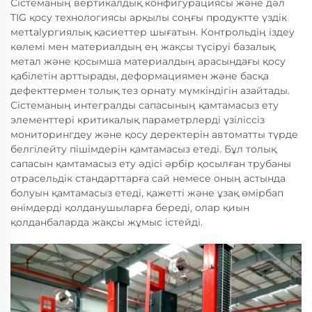
Сістеманың вертикалдық конфигурациясы және дәл
TIG қосу технологиясы арқылы соңғы продуктте үздік
метtalургиялық қасиеттер шығатын. Контрольдің іздеу
көлемі мен материалдың ең жақсы түсіруі базалық
метал және қосымша материалдың арасындағы қосу
қабілетін арттырады, деформациямен және басқа
дефекттермен толық тез орнату мүмкіндігін азайтады.
Сістеманың интегралды сапасының қамтамасыз ету
элементтері критикалық параметрлерді үзіліссіз
мониторингдеу және қосу деректерін автоматты түрде
белгілейту пішімдерін қамтамасыз етеді. Бұл толық
сапасын қамтамасыз ету әдісі әрбір қосылған трубаны
отрасельдік стандарттарға сай немесе оның астында
болуын қамтамасыз етеді, қажетті және ұзақ өмірбап
өнімдерді қолданушыларға береді, олар қиын
қолданбаларда жақсы жұмыс істейді.