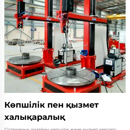
Көпшілік пен қызмет
халықаралық
Сістеманың дизайны көпшілік және қызмет көрсету