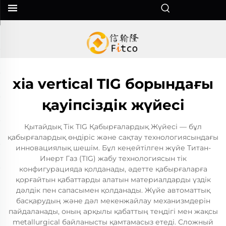
xia vertical TIG борындағы
қауіпсіздік жүйесі
Қытайдық Тік TIG Қабырғалардық Жүйесі — бұл
қабырғалардық өндіріс және сақтау технологиясындағы
инновациялық шешім. Бұл кеңейтілген жүйе Титан-
Инерт Газ (TIG) жабу технологиясын тік
конфигурацияда қолданады, әдетте қабырғаларға
қорғайтын қабаттарды алатын материалдарды үздік
дәлдік пен сапасымен қолданады. Жүйе автоматтық
басқарудың және дәл мекенжайлау механизмдерін
пайдаланады, оның арқылы қабаттың теңдігі мен жақсы
metallurgical байланысты қамтамасыз етеді. Сложный