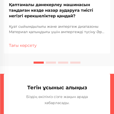
Қаптамалы дәнекерлеу машинасын
таңдаған кезде назар аударуға тиісті
негізгі ерекшеліктер қандай?
Қуат сыйымдылығы және ампергеж диапазоны
Материал қалыңдығы үшін ампергежді түсіну Әр
түрлі материал қалыңдығын дәнекерлеу кезінде
ампергеж нақты жақсы жұмыс істеуде маңызды
Тағы көрсету
рөл атқарады. Көбірек амперлер көбірек жылуды
м...
Тегін ұсыныс алыңыз
Біздің өкіліміз сізге жақын арада
хабарласады.