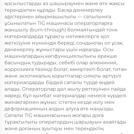
қосылыстарды аз шашыраумен және өте жақсы
тереңдікпен құрады. Басқа дәнекерлеу
әдістерінен айырмашылығы — сатылымға
ұсынылатын TIG машинасы операторларға
жаншылу (burn-through) болмайтындай тонк
материалдарда тұрақты нәтижелерге қол
жеткізуіне мүмкіндік береді, сондықтан ол ұсақ
дәнекерлеу жұмыстары үшін идеалды. Осы
машиналардың көпфункциялылығы ерекше
басымдық тудырады, себебі олар алюминий,
коррозияға төзімді болат, көміртекті болат, титан
және экзотикалық қорытпалар сияқты әртүрлі
материалдарды бірдей сапалы түрде өңдей
алады. Операторлар дәл жылу реттеуінен пайда
көреді, бұл қымбат материалдар немесе күрделі
жинақтармен жұмыс істеген кезде иілу мен
деформацияның алдын алуға өте маңызды.
Сапалы TIG машинасының жоғары доға
тұрақтылығы оператордың шаршауын азайтады
және доғаның ауытқуы мен тереңдіктің