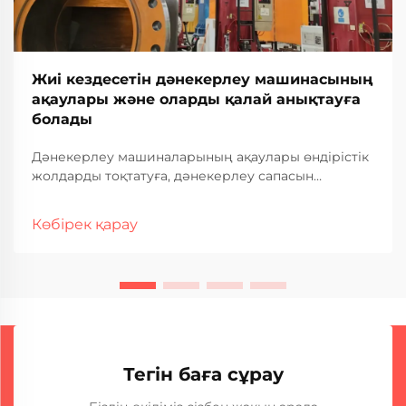
Жиі кездесетін дәнекерлеу машинасының
ақаулары және оларды қалай анықтауға
болады
Дәнекерлеу машиналарының ақаулары өндірістік
жолдарды тоқтатуға, дәнекерлеу сапасын
нашарлатуға және өнеркәсіптік операцияларда
қымбатқа түсетін тоқтап қалуға әкелуі мүмкін. Жиі
Көбірек қарау
кездесетін ақаулар мен олардың ақаулықтарын
анықтау әдістерін түсіну — тұрақты дәнекерлеу
өнімділігін қамтамасыз ету үшін өте маңызды...
Тегін баға сұрау