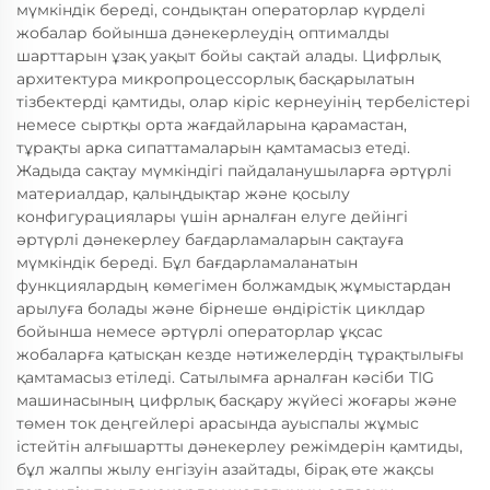
мүмкіндік береді, сондықтан операторлар күрделі
жобалар бойынша дәнекерлеудің оптималды
шарттарын ұзақ уақыт бойы сақтай алады. Цифрлық
архитектура микропроцессорлық басқарылатын
тізбектерді қамтиды, олар кіріс кернеуінің тербелістері
немесе сыртқы орта жағдайларына қарамастан,
тұрақты арка сипаттамаларын қамтамасыз етеді.
Жадыда сақтау мүмкіндігі пайдаланушыларға әртүрлі
материалдар, қалыңдықтар және қосылу
конфигурациялары үшін арналған елуге дейінгі
әртүрлі дәнекерлеу бағдарламаларын сақтауға
мүмкіндік береді. Бұл бағдарламаланатын
функциялардың көмегімен болжамдық жұмыстардан
арылуға болады және бірнеше өндірістік циклдар
бойынша немесе әртүрлі операторлар ұқсас
жобаларға қатысқан кезде нәтижелердің тұрақтылығы
қамтамасыз етіледі. Сатылымға арналған кәсіби TIG
машинасының цифрлық басқару жүйесі жоғары және
төмен ток деңгейлері арасында ауыспалы жұмыс
істейтін алғышартты дәнекерлеу режімдерін қамтиды,
бұл жалпы жылу енгізуін азайтады, бірақ өте жақсы