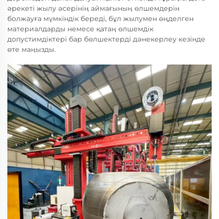
әрекеті жылу әсерінің аймағының өлшемдерін
болжауға мүмкіндік береді, бұл жылумен өңделген
материалдарды немесе қатаң өлшемдік
допустимдіктері бар бөлшектерді дәнекерлеу кезінде
өте маңызды.