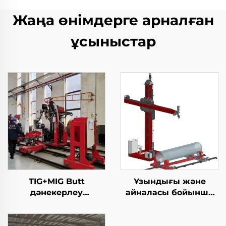
Жаңа өнімдерге арналған
ұсыныстар
TIG+MIG Butt
Ұзындығы және
дәнекерлеу
айналасы бойынша
станциясы
дәнекерлеу TIG
жабдығы