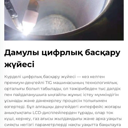
Дамулы цифрлық басқару
жүйесі
Күрделі цифрлық басқару жүйесі — кез келген
премиум-деңгейлі TIG машинасының технологиялық
орталығы болып табылады, ол тәжірибеден тыс дәлдік
пен пайдаланушыға ыңғайлы жұмыс істеу мүмкіндігін
ұсынады және дәнекерлеу процесін толығымен
өзгертеді. Бұл алғашқы деңгейдегі интерфейс жоғары
анықтықтағы LCD-дисплейлерден тұрады, олар ток
күші, кернеу, газ ағысы жылдамдығы және арка уақыты
сияқты негізгі параметрлерді нақты уақытта бақылауға