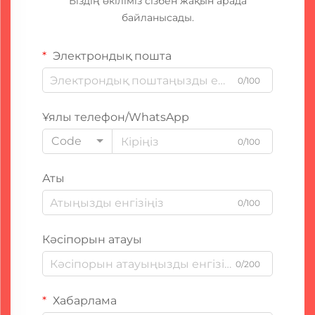
Біздің өкіліміз сізбен жақын арада
байланысады.
Электрондық пошта
0/100
Ұялы телефон/WhatsApp
Code
0/100
Аты
0/100
Кәсіпорын атауы
0/200
Хабарлама