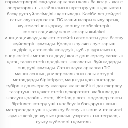
параметрлерді сақтауға арналған жады банктары және
оператордың ыңғайлылығын арттыру үшін қашықтан
басқаруға үйлесімділік қамтылады. Кәсіби деңгейдегі
сатып алуға арналған TIG машиналары жылу артық
жүктемесінен қорғау, кернеу тербелістерін
компенсациялау және жоғары жиілікті
инициациялауды қажет етпейтін автоматты доға бастау
жүйелерін қамтиды. Қолданылу аясы әуе-ғарыш
өндірісін, автокөлік жөндеуін, құбыр құрылысын,
өнеркәсіптік металл өңдеуді және дәнекерлеу сапасын
қатаң талап ететін дәлдікпен жасалатын бұйымдарды
өндіруді қамтиды. Сатып алуға арналған TIG
машинасының универсалдылығы оны әртүрлі
металдарды біріктіруге, маңызды қосылыстарда
түбірлік дәнекерлеу жасауға және кейінгі дәнекерлеу
тазартуын аз қажет ететін декоративті жабындарды
жасауға қолайлы етеді. Жетілдірілген моделдер токты
біртіндеп көтеру үшін көлбеулік басқаруын, қиын
материалдар үшін қыздыру бастауын және интенсивті
жұмыс кезінде жұмыс циклын ұзартатын интегралды
суыту жүйелерін қамтиды.