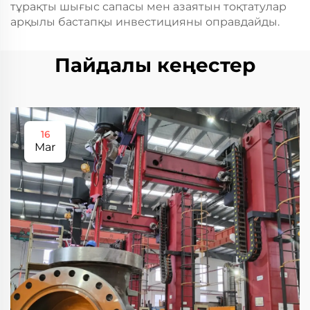
тұрақты шығыс сапасы мен азаятын тоқтатулар
арқылы бастапқы инвестицияны оправдайды.
Пайдалы кеңестер
16
Mar