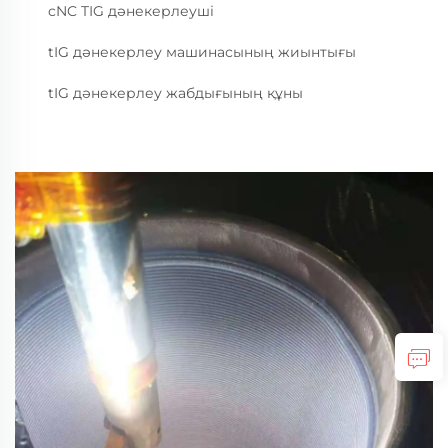
cNC TIG дәнекерлеуші
tIG дәнекерлеу машинасының жиынтығы
tIG дәнекерлеу жабдығының құны