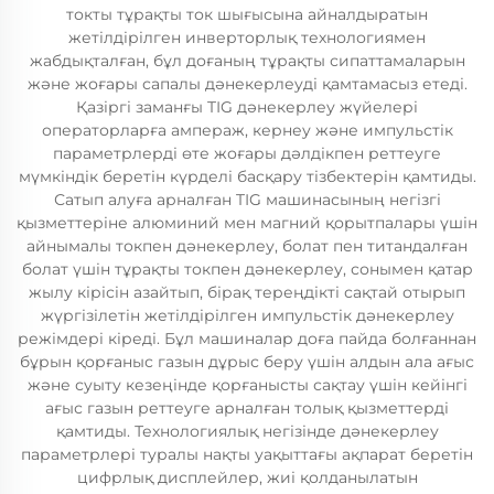
токты тұрақты ток шығысына айналдыратын
жетілдірілген инверторлық технологиямен
жабдықталған, бұл доғаның тұрақты сипаттамаларын
және жоғары сапалы дәнекерлеуді қамтамасыз етеді.
Қазіргі заманғы TIG дәнекерлеу жүйелері
операторларға ампераж, кернеу және импульстік
параметрлерді өте жоғары дәлдікпен реттеуге
мүмкіндік беретін күрделі басқару тізбектерін қамтиды.
Сатып алуға арналған TIG машинасының негізгі
қызметтеріне алюминий мен магний қорытпалары үшін
айнымалы токпен дәнекерлеу, болат пен титандалған
болат үшін тұрақты токпен дәнекерлеу, сонымен қатар
жылу кірісін азайтып, бірақ тереңдікті сақтай отырып
жүргізілетін жетілдірілген импульстік дәнекерлеу
режімдері кіреді. Бұл машиналар доға пайда болғаннан
бұрын қорғаныс газын дұрыс беру үшін алдын ала ағыс
және суыту кезеңінде қорғанысты сақтау үшін кейінгі
ағыс газын реттеуге арналған толық қызметтерді
қамтиды. Технологиялық негізінде дәнекерлеу
параметрлері туралы нақты уақыттағы ақпарат беретін
цифрлық дисплейлер, жиі қолданылатын