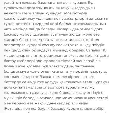
ұстайтын жұмсақ, бақыланатын доға құрады. Бұл
тұрақтылық доға ұзындығы, жылжу жылдамдығы
немесе материалдың күйіндегі өзгерістерді
компенсациялау үшін шығыс параметрлерін автоматты
түрде реттейтін күрделі кері байланыс схемаларының
нәтижесінде пайда болады. Жоғары деңгейдегі доға
басқару жүйесі доғаның ауытқуын жояды және өте
жоғары бағыттық тұрақтылық қамтамасыз етеді, ол
операторға күрделі қосылу геометриясын қауіпсіздік
пен дәлдікпен орындауға мүмкіндік береді. Сапалы TIG
машиналарына интеграцияланған жоғары жиілікті доға
бастау жүйелері электродпен тікелей жанаспай-ақ
доғаны іске қосады, бұл электродтың ластануын
болдырмауға және оның қызмет ету мерзімін ұзартуға,
сонымен қатар тот басқан немесе кірлеп кеткен
беттерде сенімді іске қосуды қамтамасыз етеді. Тұрақты
доға сипаттамалары операторға тұрақты жылжу
жылдамдығын сақтауға және біркелкі жылу енгізуіне
мүмкіндік береді, нәтижесінде механикалық қасиеттері
мен көрінісі өте жақсы дәнекерлер алынады.
Жетілдірілген көлбеулік басқару құрылғылары әрбір