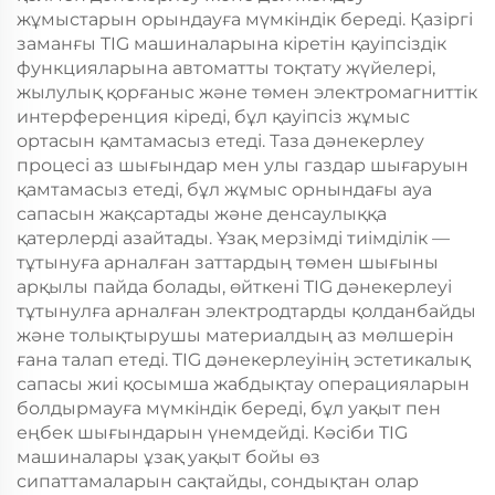
жұмыстарын орындауға мүмкіндік береді. Қазіргі
заманғы TIG машиналарына кіретін қауіпсіздік
функцияларына автоматты тоқтату жүйелері,
жылулық қорғаныс және төмен электромагниттік
интерференция кіреді, бұл қауіпсіз жұмыс
ортасын қамтамасыз етеді. Таза дәнекерлеу
процесі аз шығындар мен улы газдар шығаруын
қамтамасыз етеді, бұл жұмыс орнындағы ауа
сапасын жақсартады және денсаулыққа
қатерлерді азайтады. Ұзақ мерзімді тиімділік —
тұтынуға арналған заттардың төмен шығыны
арқылы пайда болады, өйткені TIG дәнекерлеуі
тұтынулға арналған электродтарды қолданбайды
және толықтырушы материалдың аз мөлшерін
ғана талап етеді. TIG дәнекерлеуінің эстетикалық
сапасы жиі қосымша жабдықтау операцияларын
болдырмауға мүмкіндік береді, бұл уақыт пен
еңбек шығындарын үнемдейді. Кәсіби TIG
машиналары ұзақ уақыт бойы өз
сипаттамаларын сақтайды, сондықтан олар