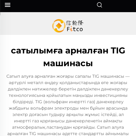
сатылымға арналған TIG
машинасы
Сатып алуға арналған жоғары сапалы TIG машинасы —
әртүрлі металл өңдеу қолданыстарында өте жоғары
дәлдікпен нәтижелер беретін дәлдікпен дәнекерлеу
технологиясына қойылатын маңызды инвестицияны
білдіреді. TIG (вольфрам инертті газ) дәнекерлеу
жабдығы вольфрам электроды мен бұйым арасында
электр доғасын тудыру арқылы жұмыс істейді, ал
инертті газ қорғанысы дәнекерленетін аймақты
атмосфералық ластанудан қорғайды. Сатып алуға
арналған TIG машинасы әдетте стандартты айнымалы