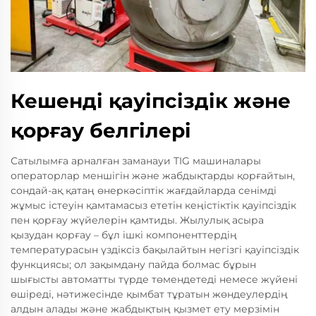
Кешенді қауіпсіздік және
қорғау белгілері
Сатылымға арналған заманауи TIG машиналары
операторлар меншігін және жабдықтарды қорғайтын,
сондай-ақ қатаң өнеркәсіптік жағдайларда сенімді
жұмыс істеуін қамтамасыз ететін кеңістіктік қауіпсіздік
пен қорғау жүйелерін қамтиды. Жылулық асыра
қызудан қорғау – бұл ішкі компоненттердің
температурасын үздіксіз бақылайтын негізгі қауіпсіздік
функциясы; ол зақымдану пайда болмас бұрын
шығысты автоматты түрде төмендетеді немесе жүйені
өшіреді, нәтижесінде қымбат тұратын жөндеулердің
алдын алады және жабдықтың қызмет ету мерзімін