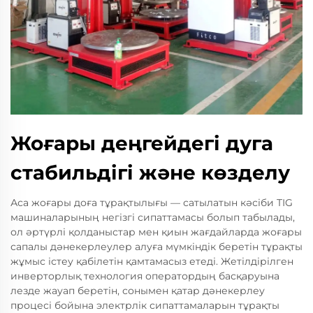
Жоғары деңгейдегі дуга
стабильдігі және көзделу
Аса жоғары доға тұрақтылығы — сатылатын кәсіби TIG
машиналарының негізгі сипаттамасы болып табылады,
ол әртүрлі қолданыстар мен қиын жағдайларда жоғары
сапалы дәнекерлеулер алуға мүмкіндік беретін тұрақты
жұмыс істеу қабілетін қамтамасыз етеді. Жетілдірілген
инверторлық технология оператордың басқаруына
лезде жауап беретін, сонымен қатар дәнекерлеу
процесі бойына электрлік сипаттамаларын тұрақты