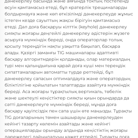
дәнекерлеу басында және аяғында токтың постепенді
өсуін қамтамасыз етеді, бұл кратерлік трещиналарды
болдырмауға және көп өткізілімді дәнекерлеуде жұмыс
істеген кезде сауыттың жақсы бірігуін қамтамасыз
етеді. Дәл доға басқаруы кілттік (keyhole) дәнекерлеу
сияқты жоғары деңгейлі дәнекерлеу әдістерін жүзеге
асыруға мүмкіндік береді, онда операторлар толық
қосылу тереңдігін нақты уақытта бақылап, басқара
алады. Қазіргі заманғы TIG машиналары адаптивті
басқару алгоритмдерін қолданады, олар материалдың
түрі мен қалыңдығына қарай доға күші мен тереңдік
сипаттамаларын автоматты түрде реттейді, бұл
дәнекерлеу сапасын оптималдауға және оператордың
біліктілігіне қойылатын талаптарды азайтуға мүмкіндік
береді. Аса жоғары тұрақтылық вертикаль, төбелік
және шектеулі кеңістіктер сияқты қиын орындарда да
сәтті дәнекерлеуге мүмкіндік береді, мұнда доға
басқару қауіпсіздік пен сапа үшін өте маңызды. Тұрақты
TIG доғаларының төмен шашырауы дәнекерлеуден
кейінгі тазарту көлемін азайтады және кейінгі
операцияларды орындау алдында кеңістіктің жоғары
дәрежедегі дайындалуын қажет етпейді. Тұрақты доға