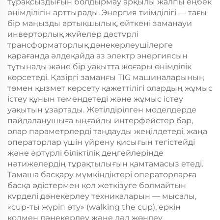
тұрақсыздығын болдырмау арқылы жалпы еңбек
өнімділігін арттырады. Энергия тиімділігі — тағы
бір маңызды артықшылық, өйткені заманауи
инверторлық жүйелер дәстүрлі
трансформаторлық дәнекерлеушілерге
қарағанда әлдеқайда аз электр энергиясын
тұтынады және бір уақытта жоғары өнімділік
көрсетеді. Қазіргі заманғы TIG машиналарының
төмен қызмет көрсету қажеттілігі олардың жұмыс
істеу құнын төмендетеді және жұмыс істеу
уақытын ұзартады. Жетілдірілген моделдерде
пайдаланушыға ыңғайлы интерфейстер бар,
олар параметрлерді таңдауды жеңілдетеді, жаңа
операторлар үшін үйрену қисығын тегістейді
және әртүрлі біліктілік деңгейлерінде
нәтижелердің тұрақтылығын қамтамасыз етеді.
Тамаша басқару мүмкіндіктері операторларға
басқа әдістермен қол жеткізуге болмайтын
күрделі дәнекерлеу техникаларын — мысалы,
«cup-ты жүріп өту» (walking the cup), еркін
қолмен дәнекерлеу және дәл жөндеу