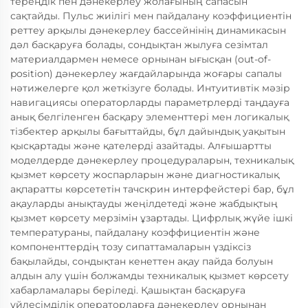
тереңдік пен дәнекерлеу жолағының сапасын
сақтайды. Пульс жиілігі мен пайдалану коэффициентін
реттеу арқылы дәнекерлеу бассейнінің динамикасын
дәл басқаруға болады, сондықтан жылуға сезімтал
материалдармен немесе орнынан ығысқан (out-of-
position) дәнекерлеу жағдайларында жоғары сапалы
нәтижелерге қол жеткізуге болады. Интуитивтік мәзір
навигациясы операторларды параметрлерді таңдауға
анық белгіленген басқару элементтері мен логикалық
тізбектер арқылы бағыттайды, бұл дайындық уақытын
қысқартады және қателерді азайтады. Алғышартты
моделдерде дәнекерлеу процедураларын, техникалық
қызмет көрсету жоспарларын және диагностикалық
ақпаратты көрсететін тачскрин интерфейстері бар, бұл
ақауларды анықтауды жеңілдетеді және жабдықтың
қызмет көрсету мерзімін ұзартады. Цифрлық жүйе ішкі
температураны, пайдалану коэффициентін және
компоненттердің тозу сипаттамаларын үздіксіз
бақылайды, сондықтан кенеттен ақау пайда болуын
алдын алу үшін болжамды техникалық қызмет көрсету
хабарламалары беріледі. Қашықтан басқаруға
үйлесімділік операторларға дәнекерлеу орнынан