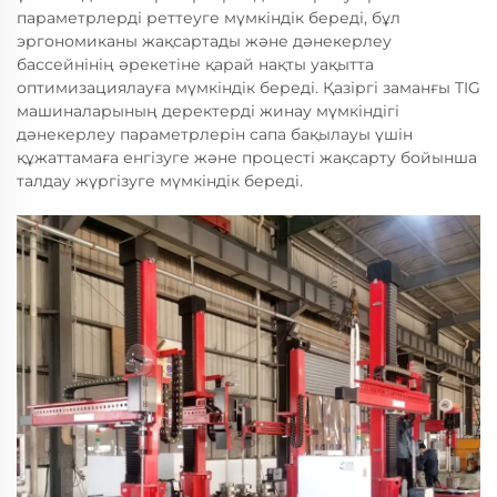
параметрлерді реттеуге мүмкіндік береді, бұл
эргономиканы жақсартады және дәнекерлеу
бассейнінің әрекетіне қарай нақты уақытта
оптимизациялауға мүмкіндік береді. Қазіргі заманғы TIG
машиналарының деректерді жинау мүмкіндігі
дәнекерлеу параметрлерін сапа бақылауы үшін
құжаттамаға енгізуге және процесті жақсарту бойынша
талдау жүргізуге мүмкіндік береді.