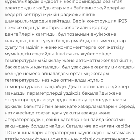
құрылғыларды өндіретін кәсіпорындарда сезімтал
электрондық жабдықтар мен байланыс жүйелеріне
кедергі келтіруі мүмкін радиожиіліктік
шығарылымдарды азайтады. Берік конструкция IP23
немесе одан да жоғары экологиялық қорғау
деңгейлерін қамтиды, бұл тозаңның енуін және
ылғалдың ішке түсуін болдырмайды, сонымен қатар
суыту тиімділігін және компоненттерге қол жеткізу
мүмкіндігін сақтайды. Ішкі суыту жүйелерінде
температураны бақылау және автоматты желдеткіштің
басқарылуы қамтылады, бұл ұзақ дәнекерлеу циклдары
кезінде немесе айналадағы ортаның жоғары
температурасы кезінде оптималды жұмыс
температурасын сақтайды. Диагностикалық жүйелер
маңызды параметрлерді үздіксіз бақылайды және
операторларды ақауларды анықтау процедуралары
арқылы бағыттайтын анық қате хабарламаларын береді,
нәтижесінде тоқтап қалу уақыты азаяды және
операторлардың өзінің қателерінен пайда болатын
зақымдану болдырмайды. Сатылымға арналған кәсіби
TIG машиналары оператордың қауіпсіздігін қамтамасыз
ететін толық функционалды қауіпсіздік сипаттамаларын