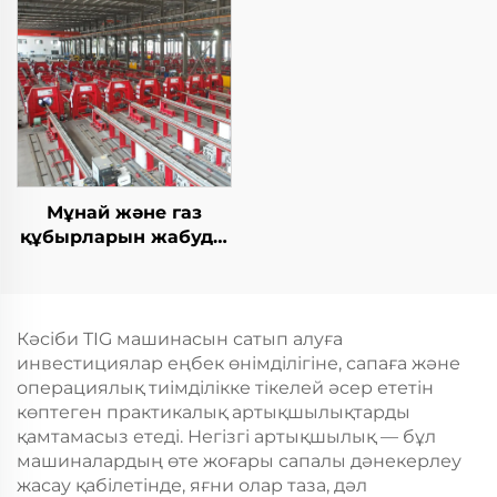
Мұнай және газ
құбырларын жабуды
жабу TIG дәнекерлеу
машинасы
Кәсіби TIG машинасын сатып алуға
инвестициялар еңбек өнімділігіне, сапаға және
операциялық тиімділікке тікелей әсер ететін
көптеген практикалық артықшылықтарды
қамтамасыз етеді. Негізгі артықшылық — бұл
машиналардың өте жоғары сапалы дәнекерлеу
жасау қабілетінде, яғни олар таза, дәл