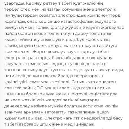
ұзартады. Кернеу реттеу тізбегі қуат желісінің
тербелістерінен, найзағай соғуынан және электрлік
импульстерден сезімтал электрондық компоненттерді
қорғайды, олар керісінше катастрофалық ақауларға
әкелуі мүмкін. Толық қорғау жүйесіне қауіпті жағдайлар
пайда болған кезде токтың өтуін дереу тоқтататын
қысқа тұйықталу анықтауы кіреді, бұл жабдықтың
зақымдануын болдырмауға және өрт қаупін азайтуға
көмектеседі. Жерге қосылу ақауын қорғау тізбегі
электрлік тракттарды бақылайды және оқшаулану
ақаулары немесе ылғалдың енуі кезінде электр
тогынан соғылу қаупі туғызған кезде қуатты ажыратады,
нәтижесінде қиын жағдайларда оператордың
қауіпсіздігі қамтамасыз етіледі. Сатылымға арналған
алғысқа лайық TIG машиналарында газдың артық
шығынын болдырмауға және шектеулі кеңістіктерде
немесе жеткіліксіз желдетілетін аймақтарда
дәнекерлеу кезінде мүмкін болатын асфиксия қаупін
азайтуға арналған автоматты газ клапанын өшіру
құрылғылары бар. Электромагниттік кедергілерді басу
тізбегі аэроғарыштық және медициналық