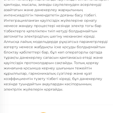
қамтиды, мысалы, зиянды сәулеленуден әсерленуді
азайтатын және дәнекерлеу жарқылының
интенсивділігін төмендететін доғаны басу тізбегі.
Интеграцияланған қауіпсіздік жүйелеріне орнату
немесе жөндеу процестері кезінде электр тогы бар
тізбектерге қателікпен тиіп кетуді болдырмайтын
автоматты электродтың шегіну механизмі кіреді.
Алғысқа лайық модельдерде рұқсатсыз параметрлерді
өзгерту немесе жабдықты іске қосуды болдырмайтын
блоктау қабілеттері бар, бұл көп операторлы ортада
тұрақты дәнекерлеу сапасын қамтамасыз етеді және
қауіпсіздік протоколдарын сақтайды. Толық қорғау
жинағына қосымша кернеу шығынын тежейтін
құрылғылар, гармоникалық сүзгілер және қуат
коэффициентін түзету тізбегі кіреді, бұл дәнекерлеу
кезінде туындайтын ақаулардан кәсіпорынның
электрлік жүйелерін қорғайды.