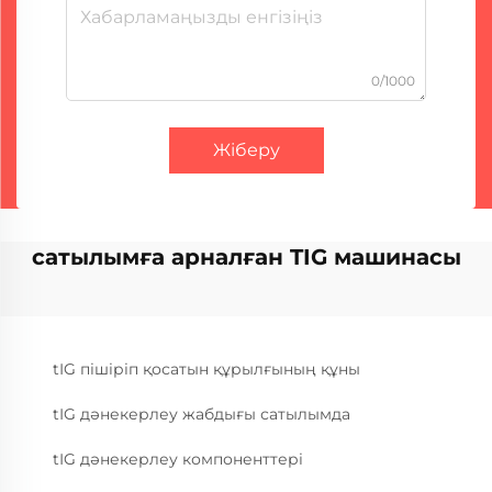
0/1000
Жіберу
сатылымға арналған TIG машинасы
tIG пішіріп қосатын құрылғының құны
tIG дәнекерлеу жабдығы сатылымда
tIG дәнекерлеу компоненттері