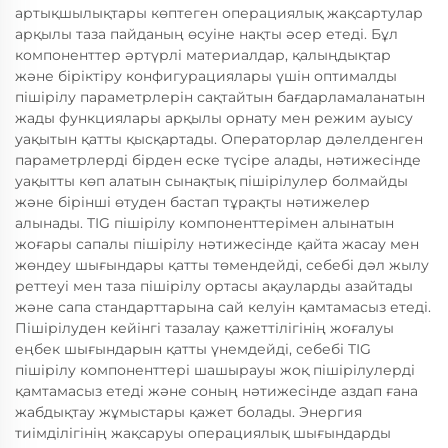
артықшылықтары көптеген операциялық жақсартулар
арқылы таза пайданың өсуіне нақты әсер етеді. Бұл
компоненттер әртүрлі материалдар, қалыңдықтар
және біріктіру конфигурациялары үшін оптималды
пішірілу параметрлерін сақтайтын бағдарламаланатын
жады функциялары арқылы орнату мен режим ауысу
уақытын қатты қысқартады. Операторлар дәлелденген
параметрлерді бірден еске түсіре алады, нәтижесінде
уақытты көп алатын сынақтық пішірілулер болмайды
және бірінші өтуден бастап тұрақты нәтижелер
алынады. TIG пішірілу компоненттерімен алынатын
жоғары сапалы пішірілу нәтижесінде қайта жасау мен
жөндеу шығындары қатты төмендейді, себебі дәл жылу
реттеуі мен таза пішірілу ортасы ақауларды азайтады
және сапа стандарттарына сай келуін қамтамасыз етеді.
Пішірілуден кейінгі тазалау қажеттілігінің жоғалуы
еңбек шығындарын қатты үнемдейді, себебі TIG
пішірілу компоненттері шашырауы жоқ пішірілулерді
қамтамасыз етеді және соның нәтижесінде аздап ғана
жабдықтау жұмыстары қажет болады. Энергия
тиімділігінің жақсаруы операциялық шығындарды