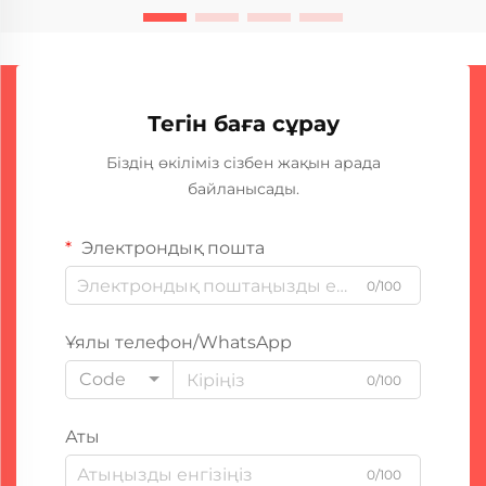
жабдықтың сенімділігіне сүйенеді, ...
Тегін баға сұрау
Біздің өкіліміз сізбен жақын арада
байланысады.
Электрондық пошта
0/100
Ұялы телефон/WhatsApp
Code
0/100
Аты
0/100