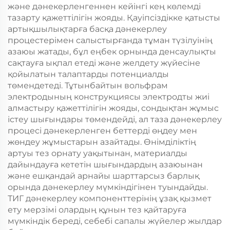
және дәнекерленгеннен кейінгі кең көлемді
тазарту қажеттілігін жояды. Қауіпсіздікке қатысты
артықшылықтарға басқа дәнекерлеу
процестерімен салыстырғанда тұман түзілуінің
азаюы жатады, бұл еңбек орнында денсаулықты
сақтауға ықпал етеді және желдету жүйесіне
қойылатын талаптарды потенциалды
төмендетеді. Тұтынбайтын вольфрам
электродының конструкциясы электродты жиі
алмастыру қажеттілігін жояды, сондықтан жұмыс
істеу шығындары төмендейді, ал таза дәнекерлеу
процесі дәнекерленген беттерді өңдеу мен
жөндеу жұмыстарын азайтады. Өнімділіктің
артуы тез орнату уақытынан, материалды
дайындауға кететін шығындардың азаюынан
және ешқандай арнайы шарттарсыз барлық
орында дәнекерлеу мүмкіндігінен туындайды.
ТИГ дәнекерлеу компоненттерінің ұзақ қызмет
ету мерзімі олардың құнын тез қайтаруға
мүмкіндік береді, себебі сапалы жүйелер жылдар