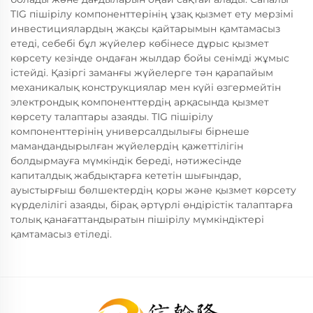
TIG пішірілу компоненттерінің ұзақ қызмет ету мерзімі
инвестициялардың жақсы қайтарымын қамтамасыз
етеді, себебі бұл жүйелер көбінесе дұрыс қызмет
көрсету кезінде ондаған жылдар бойы сенімді жұмыс
істейді. Қазіргі заманғы жүйелерге тән қарапайым
механикалық конструкциялар мен күйі өзгермейтін
электрондық компоненттердің арқасында қызмет
көрсету талаптары азаяды. TIG пішірілу
компоненттерінің универсалдылығы бірнеше
мамандандырылған жүйелердің қажеттілігін
болдырмауға мүмкіндік береді, нәтижесінде
капиталдық жабдықтарға кететін шығындар,
ауыстырғыш бөлшектердің қоры және қызмет көрсету
күрделілігі азаяды, бірақ әртүрлі өндірістік талаптарға
толық қанағаттандыратын пішірілу мүмкіндіктері
қамтамасыз етіледі.