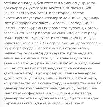
ретінде орнатады, бұл көптеген мамандандырылған
дәнекерлеу жүйелерінің қажеттілігін жояды. Бұл
компоненттер көміртекті болаттардан бастап
экзотикалық суперқорытпаларға дейінгі кең ауқымды
материалдарда өте жақсы көрсеткіш береді және
негізгі металл құрамына қарамастан тұрақты, жоғары
сапалы нәтижелер береді. Алюминийді дәнекерлеу
мүмкіндіктері – бұл компоненттердің айрықша күші
болып табылады, себебі олар алюминий қорытпаларын
жұқа парақтардан бастап ауыр конструкциялық
бөлшектерге дейін бірдей сауатты түрде өңдейді.
Алюминий қолданыстары үшін арнайы құрылған
айнымалы ток (АТ) режимі оксид қабатын жояды және
бір уақытта жеткілікті тереңдікке проникновение
қамтамасыз етеді, бұл аэроғарыш, теңіз және әрлеу
құрылыстары үшін маңызды болып табылатын берік,
коррозияға төзімді қосылыстарды қалыптастырады. ТИГ
дәнекерлеу компоненттерінің дәл жылу реттеуі мен
инертті атмосферасы арқылы шойын болаттарды
дәнекерлеу өте тиімді жүзеге асады, бұл тамақ өңдеу,
фармацевтикалық және химиялық өнеркәсіп