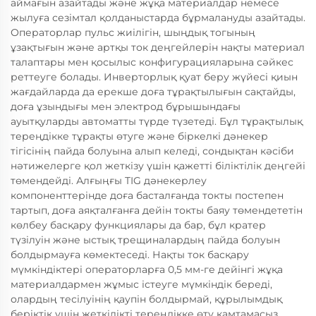
аймағын азайтады және жұқа материалдар немесе
жылуға сезімтал қолданыстарда бұрмалануды азайтады.
Операторлар пульс жиілігін, шыңдық тогының
ұзақтығын және артқы ток деңгейлерін нақты материал
талаптары мен қосылыс конфигурацияларына сәйкес
реттеуге болады. Инверторлық қуат беру жүйесі қиын
жағдайларда да ерекше доға тұрақтылығын сақтайды,
доға ұзындығы мен электрод бұрышындағы
ауытқуларды автоматты түрде түзетеді. Бұл тұрақтылық
тереңдікке тұрақты өтуге және біркелкі дәнекер
тігісінің пайда болуына алып келеді, сондықтан кәсіби
нәтижелерге қол жеткізу үшін қажетті біліктілік деңгейі
төмендейді. Алғыңғы TIG дәнекерлеу
компоненттерінде доға басталғанда токты постепен
тартып, доға аяқталғанға дейін токты баяу төмендететін
көлбеу басқару функциялары да бар, бұл кратер
түзілуін және ыстық трещиналардың пайда болуын
болдырмауға көмектеседі. Нақты ток басқару
мүмкіндіктері операторларға 0,5 мм-ге дейінгі жұқа
материалдармен жұмыс істеуге мүмкіндік береді,
олардың тесілуінің қаупін болдырмай, құрылымдық
беріктік үшін жеткілікті тереңдікке өту қамтамасыз