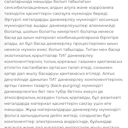
салаларында маңызды болып табылатын
сенсибилизацияның алдын алуға және коррозияға
төзімділік қасиеттерін сақтауға мүмкіндік береді.
Әртүрлі металдарды дәнекерлеу мүмкіндігі қосымша
мүмкіндіктер ашады: дәнекерлеушілер алюминийді
болатқа, шойын болатты көміртекті болатқа немесе
басқа да қиын материал комбинацияларына біріктіре
алады, ал бұл басқа дәнекерлеу процестерімен қиын
немесе мүмкін емес болып табылады. Титан мен басқа
экзотикалық қорытпалар ТИГ дәнекерлеу
компоненттерінің толық қорғаныс газымен қамтамасыз
етілетін ластанбаған ортасын талап етеді, сонымен
қатар дәл жылу басқаруы қамтамасыз етіледі. Алғыс
деңгейінде дамыған ТИГ дәнекерлеу компоненттерінің
артқы газмен тазарту (back-purging) мүмкіндігі
дәнекерленген бет пен түбір бетінің екеуін де
атмосфералық әсерден толық қорғайды, бұл реактивті
металдарда материал қасиеттерін сақтау үшін өте
маңызды. Жұқа материалдарды дәнекерлеу мүмкіндігі
фольга қалыңдығына дейін жетеді, сондықтан бұл
компоненттер электроника өндірісінде, бұйымдар
жасауда және дәл құралдар өндірісінде жылу енгізуін