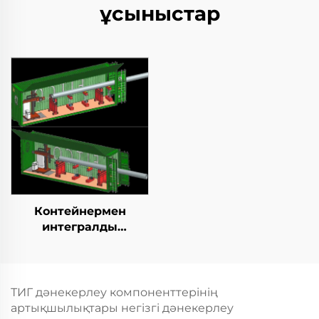
ұсыныстар
Контейнермен
интегралды
қозғалыспазdyк
көбейту станциясы
ТИГ дәнекерлеу компоненттерінің
артықшылықтары негізгі дәнекерлеу