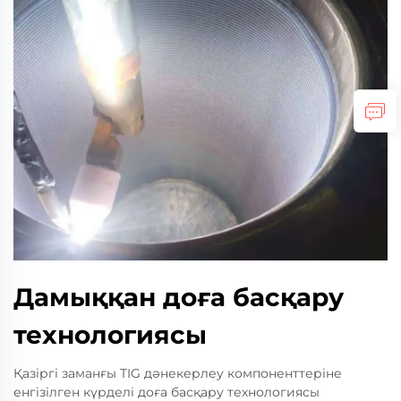
Дамыққан доға басқару
технологиясы
Қазіргі заманғы TIG дәнекерлеу компоненттеріне
енгізілген күрделі доға басқару технологиясы