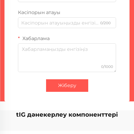
Кәсіпорын атауы
0/200
Хабарлама
0/1000
Жіберу
tIG дәнекерлеу компоненттері