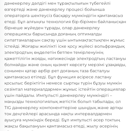
дәнекерлеу дәлдігі мен тұрақтылығын түбегейлі
өзгертеді және дәнекерлеу процесі бойынша
операторға шектеусіз басқару мүмкіндігін қамтамасыз
етеді. Бұл алғыңғы технология бір-бірімен байланысқан
бірнеше жүйеден тұрады, олар дәнекерлеу
операциясы барысында доғаның оптималды
сипаттамаларын сақтау үшін ынтымақтастықпен жұмыс
істейді. Жоғары жиілікті іске қосу жүйесі вольфрамдық
электродтың өңделетін бетпен темірленуінің
қажеттілігін жояды, нәтижесінде электродтың ластануы
болмайды және оның қызмет көрсету мерзімі ұзақаяды,
сонымен қатар әрбір рет доғаның таза басталуы
қамтамасыз етіледі. Бұл функция әсіресе ластану
қосылыс беріктігін немесе сыртқы түрін бұзуы мүмкін
сезімтал материалдармен жұмыс істейтін операциялар
үшін пайдалы. Импульсті дәнекерлеу мүмкіндігі –
маңызды технологиялық жетістік болып табылады, ол
TIG дәнекерлеу компоненттеріне шыңдық және артқы
ток деңгейлері арасында нақты интервалдармен
ауысуға мүмкіндік береді. Бұл импульсті әсер токтың
жақсы бақылануын қамтамасыз етеді, жылу әсерінің