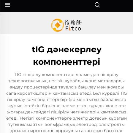
tIG дәнекерлеу
компоненттері
TIG пішірілу компоненттері дәлме-дәл пішірілу
технологиясының негізін құрайды және металдарды
өңдеу процестерінде тәуелсіз бақылау мен жоғары
сапа көрсеткіштерін қамтамасыз етеді. Бұл күрделі TIG
пішірілу компоненттері бір-бірімен тығыз байланыста
жұмыс істейтін бірнеше элементтен тұрады және өте
жоғары деңгейдегі пішірілу нәтижелерін қамтамасыз
етеді. Негізгі компоненттерге электр доғасын құратын
тұтынылмайтын вольфрамдық электрод, электродты
орналастырып және қорғаушы газ ағысын бағыттап