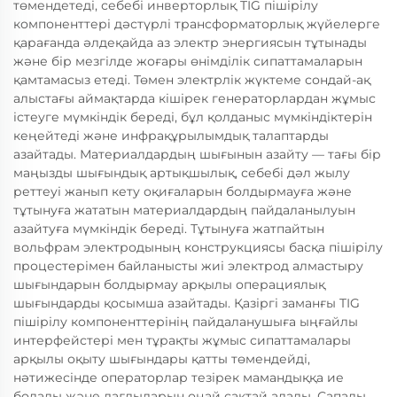
төмендетеді, себебі инверторлық TIG пішірілу
компоненттері дәстүрлі трансформаторлық жүйелерге
қарағанда әлдеқайда аз электр энергиясын тұтынады
және бір мезгілде жоғары өнімділік сипаттамаларын
қамтамасыз етеді. Төмен электрлік жүктеме сондай-ақ
алыстағы аймақтарда кішірек генераторлардан жұмыс
істеуге мүмкіндік береді, бұл қолданыс мүмкіндіктерін
кеңейтеді және инфрақұрылымдық талаптарды
азайтады. Материалдардың шығынын азайту — тағы бір
маңызды шығындық артықшылық, себебі дәл жылу
реттеуі жанып кету оқиғаларын болдырмауға және
тұтынуға жататын материалдардың пайдаланылуын
азайтуға мүмкіндік береді. Тұтынуға жатпайтын
вольфрам электродының конструкциясы басқа пішірілу
процестерімен байланысты жиі электрод алмастыру
шығындарын болдырмау арқылы операциялық
шығындарды қосымша азайтады. Қазіргі заманғы TIG
пішірілу компоненттерінің пайдаланушыға ыңғайлы
интерфейстері мен тұрақты жұмыс сипаттамалары
арқылы оқыту шығындары қатты төмендейді,
нәтижесінде операторлар тезірек мамандыққа ие
болады және дағдыларын оңай сақтай алады. Сапалы