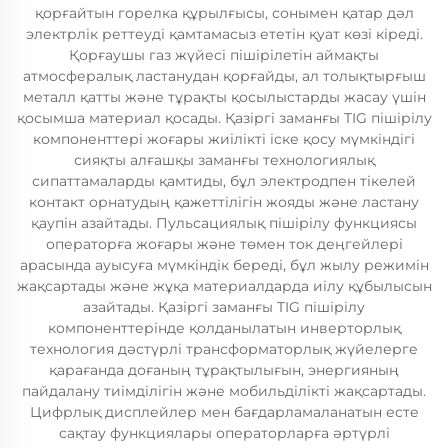
қорғайтын горелка құрылғысы, сонымен қатар дәл
электрлік реттеуді қамтамасыз ететін қуат көзі кіреді.
Қорғаушы газ жүйесі пішірілетін аймақты
атмосфералық ластанудан қорғайды, ал толықтырғыш
металл қатты және тұрақты қосылыстарды жасау үшін
қосымша материал қосады. Қазіргі заманғы TIG пішірілу
компоненттері жоғары жиілікті іске қосу мүмкіндігі
сияқты алғашқы заманғы технологиялық
сипаттамаларды қамтиды, бұл электродпен тікелей
контакт орнатудың қажеттілігін жояды және ластану
қаупін азайтады. Пульсациялық пішірілу функциясы
операторға жоғары және төмен ток деңгейлері
арасында ауысуға мүмкіндік береді, бұл жылу режимін
жақсартады және жұқа материалдарда иілу құбылысын
азайтады. Қазіргі заманғы TIG пішірілу
компоненттерінде қолданылатын инверторлық
технология дәстүрлі трансформаторлық жүйелерге
қарағанда доғаның тұрақтылығын, энергияның
пайдалану тиімділігін және мобильділікті жақсартады.
Цифрлық дисплейлер мен бағдарламаланатын есте
сақтау функциялары операторларға әртүрлі