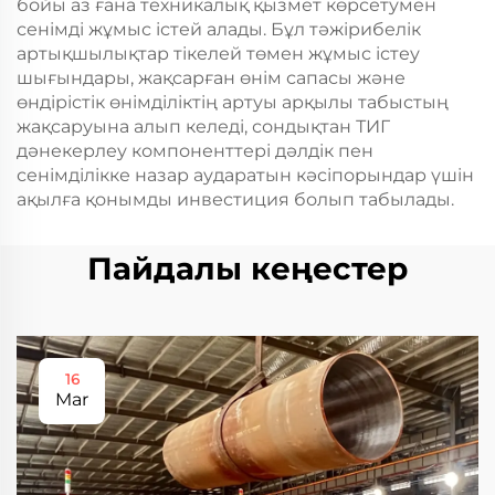
бойы аз ғана техникалық қызмет көрсетумен
сенімді жұмыс істей алады. Бұл тәжірибелік
артықшылықтар тікелей төмен жұмыс істеу
шығындары, жақсарған өнім сапасы және
өндірістік өнімділіктің артуы арқылы табыстың
жақсаруына алып келеді, сондықтан ТИГ
дәнекерлеу компоненттері дәлдік пен
сенімділікке назар аударатын кәсіпорындар үшін
ақылға қонымды инвестиция болып табылады.
Пайдалы кеңестер
16
Mar