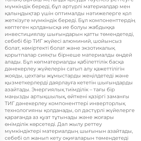
мүмкіндік береді, бұл әртүрлі материалдар мен
қалыңдықтар үшін оптималды нәтижелерге қол
жеткізуге мүмкіндік береді. Бұл компоненттердің
көптеген қолданысқа ие болуы жабдыққа
инвестициялау шығындарын қатты төмендетеді,
себебі бір ТИГ жүйесі алюминий, шойынсыз
болат, көміртекті болат және экзотикалық
қорытпалар сияқты бірнеше материалды өңдей
алады. Бұл көпматериалды қабілеттілік басқа
дәнекерлеу жүйелерін сатып алу қажеттілігін
жояды, цехтағы жұмыстарды жеңілдетеді және
қызметкерлерді даярлауға кететін шығындарды
азайтады. Энергиялық тиімділік – тағы бір
маңызды артықшылық, өйткені қазіргі заманғы
ТИГ дәнекерлеу компоненттері инверторлық
технологияны қолданады, ол дәстүрлі жүйелерге
қарағанда аз қуат тұтынады және жоғары
өнімділік көрсетеді. Дәл жылу реттеу
мүмкіндіктері материалдың шығынын азайтады,
себебі ол жанып кету оқиғаларын төмендетеді