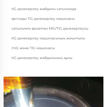
tIG дәнекерлеу жабдығы сатылымда
аргонды TIG дәнекерлеу машинасы
сатылымға арналған MIG/TIG дәнекерлеуіш
tIG дәнекерлеу машинасының жиынтығы
mIG және TIG машинасы
tIG дәнекерлеу жабдығының құны