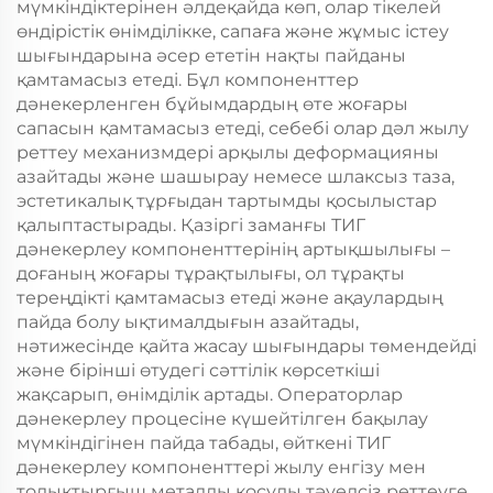
мүмкіндіктерінен әлдеқайда көп, олар тікелей
өндірістік өнімділікке, сапаға және жұмыс істеу
шығындарына әсер ететін нақты пайданы
қамтамасыз етеді. Бұл компоненттер
дәнекерленген бұйымдардың өте жоғары
сапасын қамтамасыз етеді, себебі олар дәл жылу
реттеу механизмдері арқылы деформацияны
азайтады және шашырау немесе шлаксыз таза,
эстетикалық тұрғыдан тартымды қосылыстар
қалыптастырады. Қазіргі заманғы ТИГ
дәнекерлеу компоненттерінің артықшылығы –
доғаның жоғары тұрақтылығы, ол тұрақты
тереңдікті қамтамасыз етеді және ақаулардың
пайда болу ықтималдығын азайтады,
нәтижесінде қайта жасау шығындары төмендейді
және бірінші өтудегі сәттілік көрсеткіші
жақсарып, өнімділік артады. Операторлар
дәнекерлеу процесіне күшейтілген бақылау
мүмкіндігінен пайда табады, өйткені ТИГ
дәнекерлеу компоненттері жылу енгізу мен
толықтырғыш металды қосуды тәуелсіз реттеуге