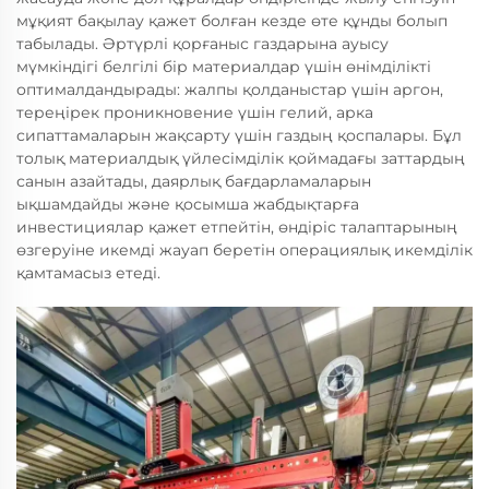
мұқият бақылау қажет болған кезде өте құнды болып
табылады. Әртүрлі қорғаныс газдарына ауысу
мүмкіндігі белгілі бір материалдар үшін өнімділікті
оптималдандырады: жалпы қолданыстар үшін аргон,
тереңірек проникновение үшін гелий, арка
сипаттамаларын жақсарту үшін газдың қоспалары. Бұл
толық материалдық үйлесімділік қоймадағы заттардың
санын азайтады, даярлық бағдарламаларын
ықшамдайды және қосымша жабдықтарға
инвестициялар қажет етпейтін, өндіріс талаптарының
өзгеруіне икемді жауап беретін операциялық икемділік
қамтамасыз етеді.