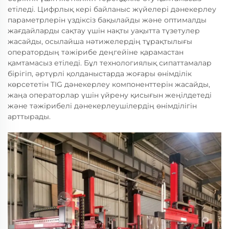
етіледі. Цифрлық кері байланыс жүйелері дәнекерлеу
параметрлерін үздіксіз бақылайды және оптималды
жағдайларды сақтау үшін нақты уақытта түзетулер
жасайды, осылайша нәтижелердің тұрақтылығы
оператордың тәжірибе деңгейіне қарамастан
қамтамасыз етіледі. Бұл технологиялық сипаттамалар
бірігіп, әртүрлі қолданыстарда жоғары өнімділік
көрсететін TIG дәнекерлеу компоненттерін жасайды,
жаңа операторлар үшін үйрену қисығын жеңілдетеді
және тәжірибелі дәнекерлеушілердің өнімділігін
арттырады.