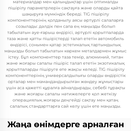
материалдар мен қалыңдықтар үшін оптималды
пішірілу параметрлерін сақтауға және оларды қайта
шақыруға мүмкіндік береді. TIG пішірілу
компоненттерінің қолданылу аясы әртүрлі салаларға
созылады: дәлдік пен сапа ең маңызды болып
табылатын әуе-ғарыш өндірісі, әртүрлі қорытпаларда
таза және қатты пішірістерді талап ететін автомобиль
өндірісі, сонымен қатар эстетикалық тартымдылық
маңызды болып табылатын көркем металдармен жұмыс
істеу. Бұл компоненттер таза темір, алюминий, титан
және жоғары сапалы пішіріс талап ететін экзотикалық
қорытпаларды пішіруге өте жақсы келеді. TIG пішірілу
компоненттерінің универсалдылығы оларды өндірістік
орталар мен мамандандырылған жөндеу жұмыстары
үшін аса қажетті құралға айналдырады, себебі тұрақты
және жоғары сапалы нәтижелерге қол жеткізу
операциялық жоғары деңгейді сақтау мен қатаң
салалық стандарттарға сай келу үшін өте маңызды.
Жаңа өнімдерге арналған