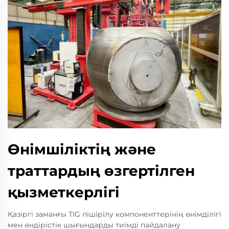
Өнімшіліктің және
траттардың өзгертілген
қызметкерлігі
Қазіргі заманғы TIG пішірілу компоненттерінің өнімділігі
мен өндірістік шығындарды тиімді пайдалану