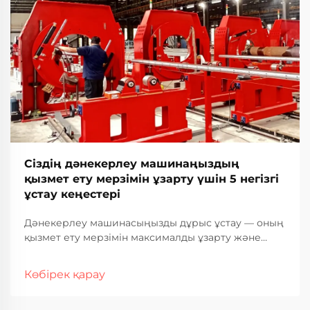
Сіздің дәнекерлеу машинаңыздың
қызмет ету мерзімін ұзарту үшін 5 негізгі
ұстау кеңестері
Дәнекерлеу машинасыңызды дұрыс ұстау — оның
қызмет ету мерзімін максималды ұзарту және
оның барлық қызмет ету кезеңінде тұрақты,
жоғары сапалы дәнекерлеу нәтижелерін
Көбірек қарау
қамтамасыз ету үшін негізгі шарт. Өнеркәсіптік
дәнекерлеу операциялары қатты дәрежеде