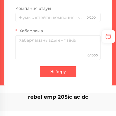
Компания атауы
0/200
Хабарлама
0/1000
Жіберу
rebel emp 205ic ac dc