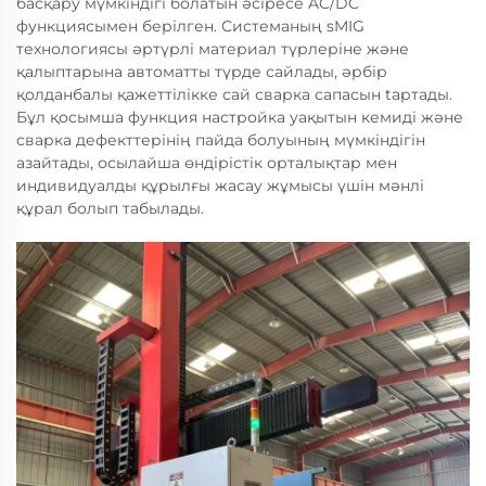
басқару мүмкіндігі болатын әсіресе AC/DC
функциясымен берілген. Системаның sMIG
технологиясы әртүрлі материал түрлеріне және
қалыптарына автоматты түрде сайлады, әрбір
қолданбалы қажеттілікке сай сварка сапасын taртады.
Бұл қосымша функция настройка уақытын кемиді және
сварка дефекттерінің пайда болуының мүмкіндігін
азайтады, осылайша өндірістік орталықтар мен
индивидуалды құрылғы жасау жұмысы үшін мәнлі
құрал болып табылады.