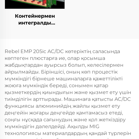
Контейнермен
интегралды
қозғалыспазdyк
көбейту станциясы
Rebel EMP 205ic AC/DC көтеріктің саласында
көптеген плюстарға ие, олар қосымша
жабдықтардан ауырсыз болып, келесілермен
айрылмайды. Біріншісі, оның көп процестік
мүмкіндігі бірнеше машиналарға қажеттілікті
жоюға мүмкіндік береді, сонымен қатар
қызметкердің қиындығын және қызмет ету үшін
тиімділігін арттырады. Машинаға қатысты AC/DC
функциясы алюминийдің жайлы қызмет ету
деңгейін жоғары деңгейде қамтамасыз етеді,
соңғы нұсқада сағынудың және қол жеткіздіру
мүмкіндігін дәлелдейді. Ақылды MIG
технологиясы материалдардың қандай түрлерін