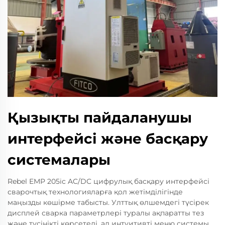
Қызықты пайдаланушы
интерфейсі және басқару
системалары
Rebel EMP 205ic AC/DC цифрулық басқару интерфейсі
сварочтық технологияларға қол жетімділігінде
маңызды көшірме табысты. Улттық өлшемдегі түсірек
дисплей сварка параметрлері туралы ақпаратты тез
және түсінікті көрсетеді, ал интуитивті меню системы