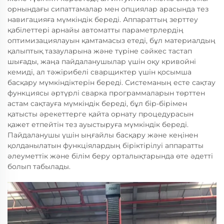
орнындағы сипаттамалар мен опциялар арасында тез
навигацияға мүмкіндік береді. Аппараттың зерттеу
қабілеттері арнайы автоматты параметрлердің
оптимизациялауын қамтамасыз етеді, бұл материалдың
қалыптық тазауларына және түріне сәйкес тастап
шығады, жаңа пайдаланушылар үшін оқу кривойні
кемиді, ал тәжірибелі сварщиктер үшін қосымша
басқару мүмкіндіктерін береді. Системаның есте сақтау
функциясы әртүрлі сварка программаларын төрттен
астам сақтауға мүмкіндік береді, бұл бір-бірімен
қатысты әрекеттерге қайта орнату процедурасын
қажет етпейтін тез ауыстыруға мүмкіндік береді.
Пайдаланушы үшін ыңғайлы басқару және кеңінен
қолданылатын функціялардың біріктірілуі аппаратты
әлеуметтік және білім беру орталықтарында өте әдетті
болып табылады.