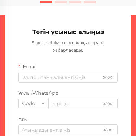
Тегін ұсыныс алыңыз
Біздің өкіліміз сізге жақын арада
хабарласады.
Email
0/100
Ұялы/WhatsApp
Code
0/100
Аты
0/100