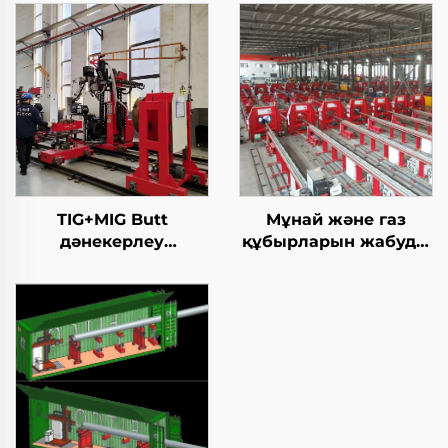
TIG+MIG Butt
Мұнай және газ
дәнекерлеу
құбырларын жабуды
станциясы
жабу TIG дәнекерлеу
машинасы