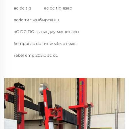
ac dc tig
ac dc tig esab
acdc тиг жыбыртқыш
aC DC TIG зығындау машинасы
kemppi ac dc тиг жыбыртқыш
rebel emp 205ic ac dc