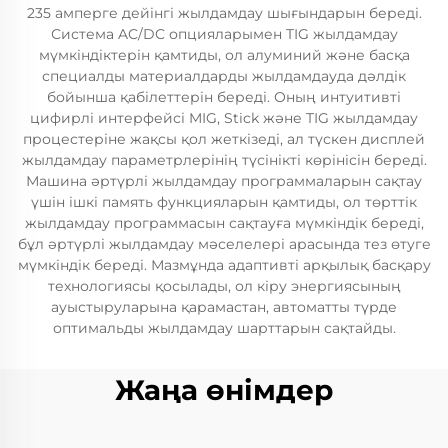
235 амперге дейінгі жылдамдау шығындарын береді.
Система AC/DC опцияларымен TIG жылдамдау
мүмкіндіктерін қамтиды, ол алуминий және басқа
специалды материалдарды жылдамдауда дәлдік
бойынша қабілеттерін береді. Оның интуитивті
цифирлі интерфейсі MIG, Stick және TIG жылдамдау
процестеріне жақсы қол жеткізеді, ал түскен дисплей
жылдамдау параметрлерінің түсінікті көрінісін береді.
Машина әртүрлі жылдамдау программаларын сақтау
үшін ішкі память функцияларын қамтиды, ол төрттік
жылдамдау программасын сақтауға мүмкіндік береді,
бұл әртүрлі жылдамдау мәселелері арасында тез өтуге
мүмкіндік береді. Мазмұнда адаптивті арқылық басқару
технологиясы қосылады, ол кіру энергиясының
ауыстыруларына қарамастан, автоматты түрде
оптимальды жылдамдау шарттарын сақтайды.
Жаңа өнімдер