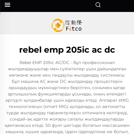
rebel emp 205ic ac dc
Rebel EMP 205ic AC/DC - бұл профессионал
жылдамдаушылар мен сүйіктіктер үшін дайындалған
көпжәне және кең таңдаулы жылдамдау системасы.
Бұл машина AC және DC жылдамдау процестерін
орындаудың мүмкіндігімен берілген, сонымен қатар
артықшылық функцияларды ұсынады, оның әлемдегі
әртүрлі қолданбалар үшін идеалды етеді. Аппарат sMIG
технологиясын (smart MIG) қолданады, ол автоматты
түрде жылдамдау параметрлерін оптималға келтіреді,
сондай-ақ әдетте жоғары сапалы жылдамдауларды
қамтамасыз етеді. 50 фунт шегінде болатын массасымен
машина, күшке қарағанда, іздем-іздемділікке ие болып,