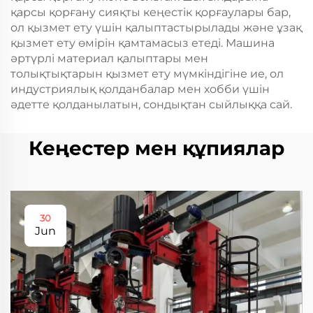
қарсы қорғану сияқты кеңестік қорғаулары бар,
ол қызмет ету үшін қалыптастырылады және ұзақ
қызмет ету өмірін қамтамасыз етеді. Машина
әртүрлі материал қалыптары мен
толықтықтарын қызмет ету мүмкіндігіне ие, ол
индустриялық қолданбалар мен хобби үшін
әдетте қолданылатын, сондықтан сыйлыққа сай.
Кеңестер мен құпиялар
30
Jun