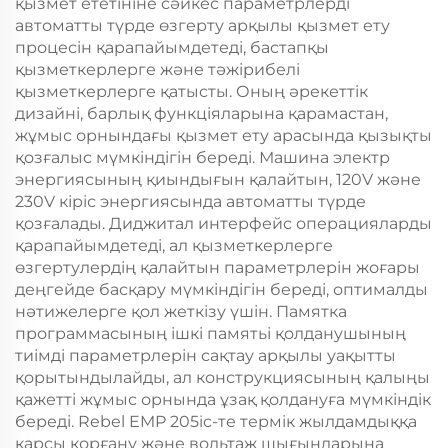
қызмет ететініне сәйкес параметрлерді
автоматты түрде өзгерту арқылы қызмет ету
процесін қарапайымдетеді, бастапқы
қызметкерлерге және тәжірибелі
қызметкерлерге қатысты. Оның әрекеттік
дизайні, барлық функціяларына қарамастан,
жұмыс орнындағы қызмет ету арасында қызықты
қозғалыс мүмкіндігін береді. Машина электр
энергиясының қиындығын қалайтын, 120V және
230V кіріс энергиясында автоматты түрде
қозғалады. Диджитал интерфейс операцияларды
қарапайымдетеді, ал қызметкерлерге
өзгертулердің қалайтын параметрлерін жоғары
деңгейде басқару мүмкіндігін береді, оптималды
нәтижелерге қол жеткізу үшін. Памятка
программасының ішкі памятьі қолданушының
тиімді параметрлерін сақтау арқылы уақытты
қорытындылайды, ал конструкциясының қалыңы
қажетті жұмыс орнында ұзақ қолдануға мүмкіндік
береді. Rebel EMP 205ic-те термік жылдамдыққа
қарсы қорғану және вольтаж шығындарына