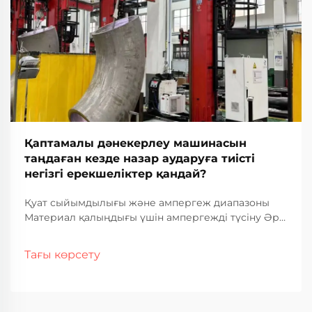
Қаптамалы дәнекерлеу машинасын
таңдаған кезде назар аударуға тиісті
негізгі ерекшеліктер қандай?
Қуат сыйымдылығы және ампергеж диапазоны
Материал қалыңдығы үшін ампергежді түсіну Әр
түрлі материал қалыңдығын дәнекерлеу кезінде
ампергеж нақты жақсы жұмыс істеуде маңызды
Тағы көрсету
рөл атқарады. Көбірек амперлер көбірек жылуды
м...