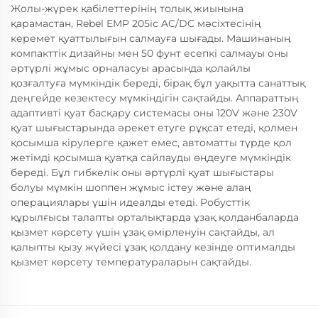
Жолы-жүрек қабілеттерінің толық жиынына
қарамастан, Rebel EMP 205ic AC/DC мәсіхтесінің
керемет қуаттылығын салмауға шығады. Машинаның
компакттік дизайны мен 50 фунт есепкі салмауы оны
әртүрлі жұмыс орналасуы арасында қолайлы
қозғалтуға мүмкіндік береді, бірақ бұл уақытта санаттық
деңгейде кезектесу мүмкіндігін сақтайды. Аппараттың
адаптивті қуат басқару системасы оны 120V және 230V
қуат шығыстарында әрекет етуге рұқсат етеді, қолмен
қосымша кірулерге қажет емес, автоматты түрде қол
жетімді қосымша қуатқа сайлауды өңдеуге мүмкіндік
береді. Бұл гибкелік оны әртүрлі қуат шығыстары
болуы мүмкін шоппен жұмыс істеу және алаң
операциялары үшін идеалды етеді. Робусттік
құрылғысы талапты орталықтарда ұзақ қолданбаларда
қызмет көрсету үшін ұзақ өмірленуін сақтайды, ал
қалыпты қызу жүйесі ұзақ қолдану кезінде оптималды
қызмет көрсету температураларын сақтайды.