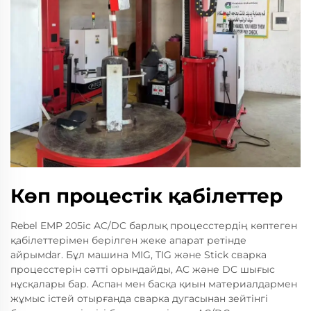
Көп процестік қабілеттер
Rebel EMP 205ic AC/DC барлық процесстердің көптеген
қабілеттерімен берілген жеке апарат ретінде
айрымdar. Бұл машина MIG, TIG және Stick сварка
процесстерін сәтті орындайды, AC және DC шығыс
нұсқалары бар. Аспан мен басқа қиын материалдармен
жұмыс істей отырғанда сварка дугасынан зейтінгі