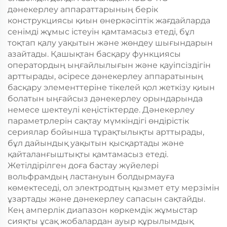
дәнекерлеу аппараттарының берік
конструкциясы қиын өнеркәсіптік жағдайларда
сенімді жұмыс істеуін қамтамасыз етеді, бұл
тоқтап қалу уақытын және жөндеу шығындарын
азайтады. Қашықтан басқару функциясы
оператордың ыңғайлылығын және қауіпсіздігін
арттырады, әсіресе дәнекерлеу аппаратының
басқару элементтеріне тікелей қол жеткізу қиын
болатын ыңғайсыз дәнекерлеу орындарында
немесе шектеулі кеңістіктерде. Дәнекерлеу
параметрлерін сақтау мүмкіндігі өндірістік
сериялар бойынша тұрақтылықты арттырады,
бұл дайындық уақытын қысқартады және
қайталанғыштықты қамтамасыз етеді.
Жетілдірілген доға бастау жүйелері
вольфрамдың ластануын болдырмауға
көмектеседі, ол электродтың қызмет ету мерзімін
ұзартады және дәнекерлеу сапасын сақтайды.
Кең амперлік диапазон көркемдік жұмыстар
сияқты ұсақ жобалардан ауыр құрылымдық