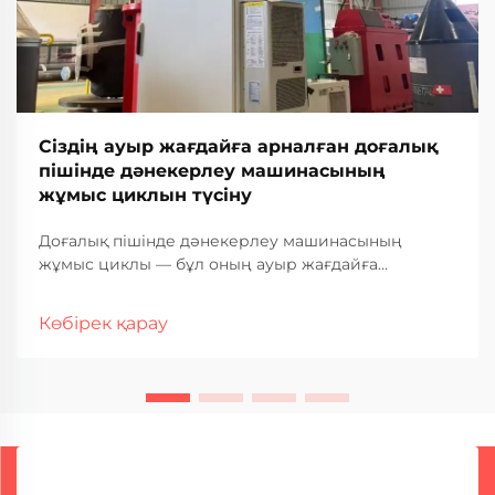
Сіздің ауыр жағдайға арналған доғалық
пішінде дәнекерлеу машинасының
жұмыс циклын түсіну
Доғалық пішінде дәнекерлеу машинасының
жұмыс циклы — бұл оның ауыр жағдайға
арналған өнеркәсіптік қолданыстағы жұмыс
қабілеті мен қызмет ету мерзімін анықтайтын ең
Көбірек қарау
маңызды сипаттамалардың бірі. Бұл өлшем сіздің
доғалық пішінде дәнекерлеу машинасыңыздың
қанша уақыт бойы үзіліссіз жұмыс істей алатынын
көрсетеді...