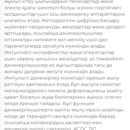
жұмыс істеу шығындарын төмендетеді және
электр қуаты шектеулі болуы мүмкін портативті
қолданыстар үшін осы дәнекерлеу аппараттарын
ыңғайлы етеді. Жетілдірілген цифрлық басқару
жүйелері пайдалануды жеңілдетеді және дәлдікті
арттырады, осылайша дәнекерлеушілер
оптималды нәтижеге қол жеткізу үшін дәл
параметрлерді орнатуға мүмкіндік алады.
Интуитивті интерфейстер жаңа операторлар
үшін үйрену қисығын жеңілдетеді, ал тәжірибелі
дәнекерлеушілер өз жұмыстарында тағы да
жоғары дәлдікке жетуге мүмкіндік алады.
Импульсті дәнекерлеу мүмкіндігі ерекше жылу
реттеуін қамтамасыз етеді, бұл жылуға сезімтал
материалдармен немесе деформацияны азайту
қажет болатын жұқа бөліктермен жұмыс істеген
кезде ерекше пайдалы. Бұл функция
дәнекерлеушілерге жалпы жылу кірісін азайтқан
кезде де тереңдікті сақтауға мүмкіндік береді,
осылайша материалдың қасиеттері мен
өлшемдік дәлдігі сақталады. ACDC TIG