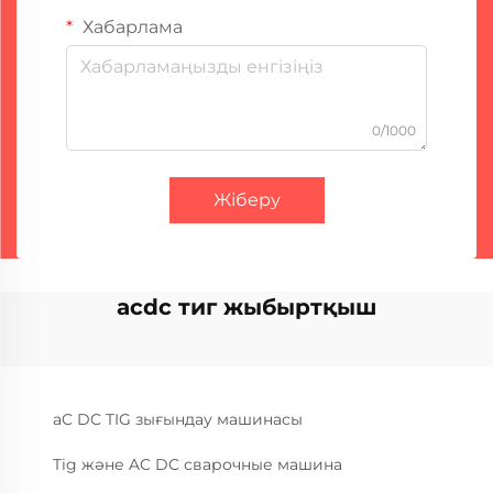
Хабарлама
0/1000
Жіберу
acdc тиг жыбыртқыш
aC DC TIG зығындау машинасы
Tig және AC DC сварочные машина