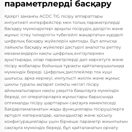
параметрлерді басқару
Қазіргі заманғы ACDC TIG пісіру аппараттары
интуитивті интерфейстер мен толық параметрлерді
басқару мүмкіндіктері арқылы пісірудің дәлдігін және
жұмыс істеу тиімділігін түбегейлі жаңартатын күрделі
цифрлық басқару жүйелерін қамтиды. Бұл алғысқа
лайықты басқару жүйелері дәстүрлі аналогты реттеу
механизмдерін нақты цифрлық енгізулермен
ауыстырады, олар параметрлерді дәл көрсетуге және
пісіру жобалары бойынша тұрақты қайталанушылыққа
мүмкіндік береді. Цифрлық дисплейлер ток күші
шығысы, арка кернеуі, импульсті жиілік және жұмыс
циклы туралы ақпарат сияқты негізгі пісіру
айнымалыларын нақты уақытта бақылауға мүмкіндік
береді, ол операторларға жұмыстары барысында
оптималды пісіру шарттарын сақтауға көмектеседі.
Бағдарламаланатын жады функциялары пісірушілерге
әртүрлі материалдар, қалыңдықтар және қосылу
конфигурациялары үшін бірнеше параметр жиынтығын
сақтауға мүмкіндік береді, бұл қайталанатын орнату