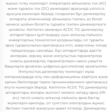
жұмыс істеу мүмкіндігі операторға айнымалы ток (AC)
және тұрақты ток (DC) режімдері арасында үзіліссіз
ауысуға мүмкіндік береді; сондықтан бұл дәнекерлеу
аппараты алюминийді айнымалы токпен, ал болат
немесе шойын болатты тұрақты токпен дәнекерлеуге
қолайлы. Көптеген заманауи ACDC TIG дәнекерлеу
аппараттарын қуаттандыру үшін алғысқа лайықты
инверторлық технология қолданылады, ол тұрақты
арка тұрақтылығын қамтамасыз етіп, энергияны тиімді
пайдалануды сақтайды. Бұл аппараттарда әдетте
ампераж, кернеу және импульстық параметрлер
сияқты дәнекерлеу параметрлерін нақты уақытта
бақылауға арналған цифрлық дисплейлер орнатылған.
Импульстық дәнекерлеу мүмкіндігі жұқа
материалдарда иілу мен деформацияны азайтуға және
қалың бөліктерде терең проникновениені қамтамасыз
етуге мүмкіндік береді. Көптеген ACDC TIG дәнекерлеу
аппараттары жоғары жиілікті немесе көтеру-арка (lift-
arc) тәсілі сияқты алғысқа лайықты арка бастау
жүйелерін қамтиды, ол тунгстен электродын жұмыс
бетімен тікелей жанасуын қажет етпейді. Дәнекерлеу