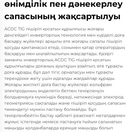
өнімділік пен дәнекерлеу
сапасының жақсартылуы
ACDC TIG пішіріп қосатын құрылғысы жоғары
деңгейдегі инверторлық технология мен күрделі доға
басқару жүйелері арқылы өте жоғары сапалы пішіріп
қосуды қамтамасыз етеді, сонымен қатар оператордың
басқаруы мен ыңғайлылығын жақсартады. Қазіргі
заманғы инверторлық ACDC TIG пішіріп қосатын
құрылғылары доғаның ауытқуын азайтып, өте тұрақты
доға құрады, бұл дәл тігіс орналасуы мен тұрақты
тереңдікке жету үшін идеалды жағдайлар құрады.
Жоғары жиілікті доға бастау жүйелері вольфрам
электродының өңделетін бетпен темірленуін
болдырмауға мүмкіндік береді, нәтижесінде электрод
геометриясы сақталады және пішіріп қосудың сапасын
төмендетуі мүмкін ластану болмайды. Бұл
темірленбейтін бастау қабілеті реактивті металдармен
жұмыс істегенде немесе ластануға тыйым салынатын
маңызды қолданбаларда ерекше маңызды болып