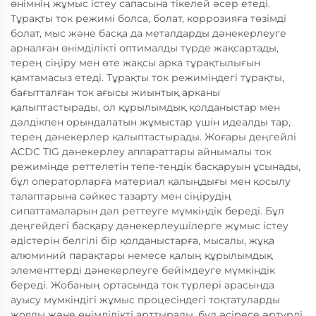
өнімнің жұмыс істеу сапасына тікелей әсер етеді.
Тұрақты ток режимі болса, болат, коррозияға төзімді
болат, мыс және басқа да металдарды дәнекерлеуге
арналған өнімділікті оптималды түрде жақсартады,
терең сіңіру мен өте жақсы арка тұрақтылығын
қамтамасыз етеді. Тұрақты ток режиміндегі тұрақты,
бағытталған ток ағысы жиынтық арканы
қалыптастырады, ол құрылымдық қолданыстар мен
дәлдікпен орындалатын жұмыстар үшін идеалды тар,
терең дәнекерлер қалыптастырады. Жоғары деңгейлі
ACDC TIG дәнекерлеу аппараттары айнымалы ток
режимінде реттелетін тепе-теңдік басқаруын ұсынады,
бұл операторларға материал қалыңдығы мен қосылу
талаптарына сәйкес тазарту мен сіңірудің
сипаттамаларын дәл реттеуге мүмкіндік береді. Бұл
деңгейдегі басқару дәнекерлеушілерге жұмыс істеу
әдістерін белгілі бір қолданыстарға, мысалы, жұқа
алюминий парақтары немесе қалың құрылымдық
элементтерді дәнекерлеуге бейімдеуге мүмкіндік
береді. Жобаның ортасында ток түрлері арасында
ауысу мүмкіндігі жұмыс процесіндегі тоқтатуларды
жояды және өнімділікті арттырады, бұл әсіресе әртүрлі