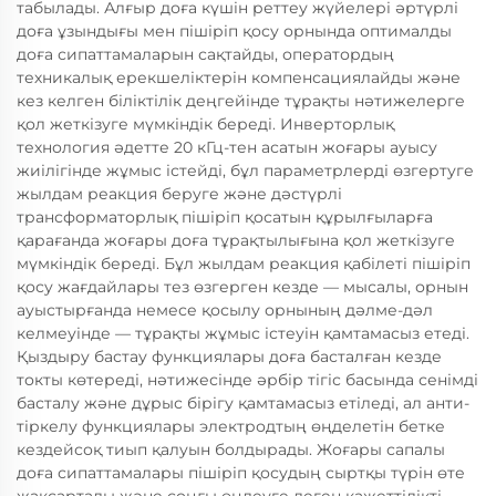
табылады. Алғыр доға күшін реттеу жүйелері әртүрлі
доға ұзындығы мен пішіріп қосу орнында оптималды
доға сипаттамаларын сақтайды, оператордың
техникалық ерекшеліктерін компенсациялайды және
кез келген біліктілік деңгейінде тұрақты нәтижелерге
қол жеткізуге мүмкіндік береді. Инверторлық
технология әдетте 20 кГц-тен асатын жоғары ауысу
жиілігінде жұмыс істейді, бұл параметрлерді өзгертуге
жылдам реакция беруге және дәстүрлі
трансформаторлық пішіріп қосатын құрылғыларға
қарағанда жоғары доға тұрақтылығына қол жеткізуге
мүмкіндік береді. Бұл жылдам реакция қабілеті пішіріп
қосу жағдайлары тез өзгерген кезде — мысалы, орнын
ауыстырғанда немесе қосылу орнының дәлме-дәл
келмеуінде — тұрақты жұмыс істеуін қамтамасыз етеді.
Қыздыру бастау функциялары доға басталған кезде
токты көтереді, нәтижесінде әрбір тігіс басында сенімді
басталу және дұрыс бірігу қамтамасыз етіледі, ал анти-
тіркелу функциялары электродтың өңделетін бетке
кездейсоқ тиып қалуын болдырады. Жоғары сапалы
доға сипаттамалары пішіріп қосудың сыртқы түрін өте