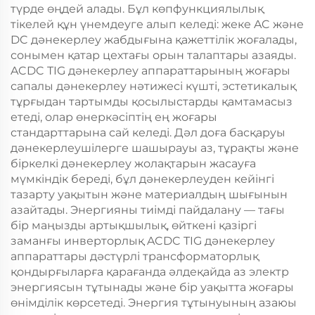
түрде өңдей алады. Бұл көпфункциялылық
тікелей құн үнемдеуге алып келеді: жеке AC және
DC дәнекерлеу жабдығына қажеттілік жоғалады,
сонымен қатар цехтағы орын талаптары азаяды.
ACDC TIG дәнекерлеу аппараттарының жоғары
сапалы дәнекерлеу нәтижесі күшті, эстетикалық
тұрғыдан тартымды қосылыстарды қамтамасыз
етеді, олар өнеркәсіптің ең жоғары
стандарттарына сай келеді. Дәл доға басқаруы
дәнекерлеушілерге шашырауы аз, тұрақты және
біркелкі дәнекерлеу жолақтарын жасауға
мүмкіндік береді, бұл дәнекерлеуден кейінгі
тазарту уақытын және материалдың шығынын
азайтады. Энергияны тиімді пайдалану — тағы
бір маңызды артықшылық, өйткені қазіргі
заманғы инверторлық ACDC TIG дәнекерлеу
аппараттары дәстүрлі трансформаторлық
қондырғыларға қарағанда әлдеқайда аз электр
энергиясын тұтынады және бір уақытта жоғары
өнімділік көрсетеді. Энергия тұтынуының азаюы