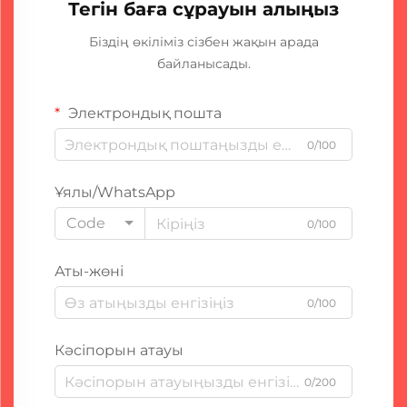
Тегін баға сұрауын алыңыз
Біздің өкіліміз сізбен жақын арада
байланысады.
Электрондық пошта
0/100
Ұялы/WhatsApp
Code
0/100
Аты-жөні
0/100
Кәсіпорын атауы
0/200