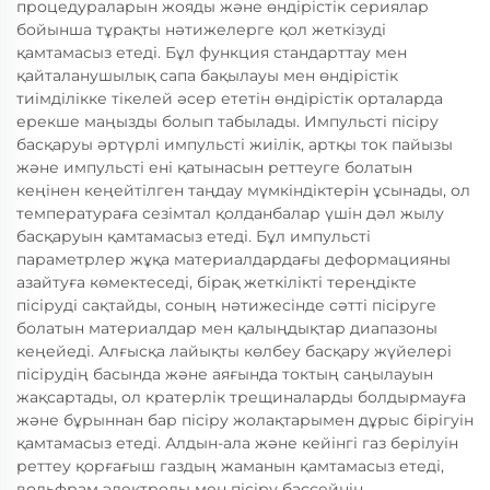
процедураларын жояды және өндірістік сериялар
бойынша тұрақты нәтижелерге қол жеткізуді
қамтамасыз етеді. Бұл функция стандарттау мен
қайталанушылық сапа бақылауы мен өндірістік
тиімділікке тікелей әсер ететін өндірістік орталарда
ерекше маңызды болып табылады. Импульсті пісіру
басқаруы әртүрлі импульсті жиілік, артқы ток пайызы
және импульсті ені қатынасын реттеуге болатын
кеңінен кеңейтілген таңдау мүмкіндіктерін ұсынады, ол
температураға сезімтал қолданбалар үшін дәл жылу
басқаруын қамтамасыз етеді. Бұл импульсті
параметрлер жұқа материалдардағы деформацияны
азайтуға көмектеседі, бірақ жеткілікті тереңдікте
пісіруді сақтайды, соның нәтижесінде сәтті пісіруге
болатын материалдар мен қалыңдықтар диапазоны
кеңейеді. Алғысқа лайықты көлбеу басқару жүйелері
пісірудің басында және аяғында токтың саңылауын
жақсартады, ол кратерлік трещиналарды болдырмауға
және бұрыннан бар пісіру жолақтарымен дұрыс бірігуін
қамтамасыз етеді. Алдын-ала және кейінгі газ берілуін
реттеу қорғағыш газдың жаманын қамтамасыз етеді,
вольфрам электроды мен пісіру бассейнін