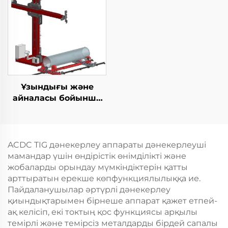
Ұзындығы және
айналасы бойынша
дәнекерлеу TIG
жабдығы
ACDC TIG дәнекерлеу аппараты дәнекерлеуші
мамандар үшін өндірістік өнімділікті және
жобаларды орындау мүмкіндіктерін қатты
арттыратын ерекше көпфункциялылыққа ие.
Пайдаланушылар әртүрлі дәнекерлеу
қиындықтарымен бірнеше аппарат қажет етпей-
ақ келісіп, екі токтың қос функциясы арқылы
темірлі және темірсіз металдарды бірдей сапалы