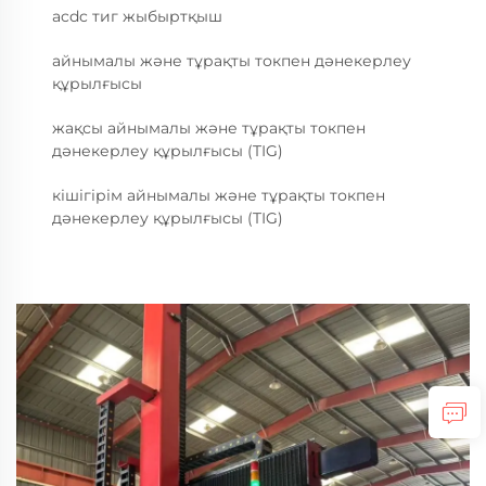
acdc тиг жыбыртқыш
айнымалы және тұрақты токпен дәнекерлеу
құрылғысы
жақсы айнымалы және тұрақты токпен
дәнекерлеу құрылғысы (TIG)
кішігірім айнымалы және тұрақты токпен
дәнекерлеу құрылғысы (TIG)