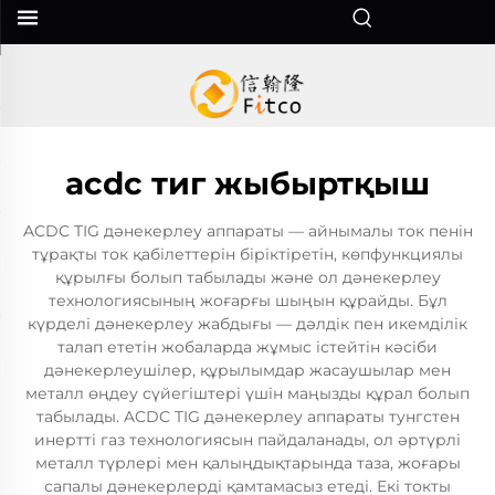
acdc тиг жыбыртқыш
ACDC TIG дәнекерлеу аппараты — айнымалы ток пенін
тұрақты ток қабілеттерін біріктіретін, көпфункциялы
құрылғы болып табылады және ол дәнекерлеу
технологиясының жоғарғы шыңын құрайды. Бұл
күрделі дәнекерлеу жабдығы — дәлдік пен икемділік
талап ететін жобаларда жұмыс істейтін кәсіби
дәнекерлеушілер, құрылымдар жасаушылар мен
металл өңдеу сүйегіштері үшін маңызды құрал болып
табылады. ACDC TIG дәнекерлеу аппараты тунгстен
инертті газ технологиясын пайдаланады, ол әртүрлі
металл түрлері мен қалыңдықтарында таза, жоғары
сапалы дәнекерлерді қамтамасыз етеді. Екі токты