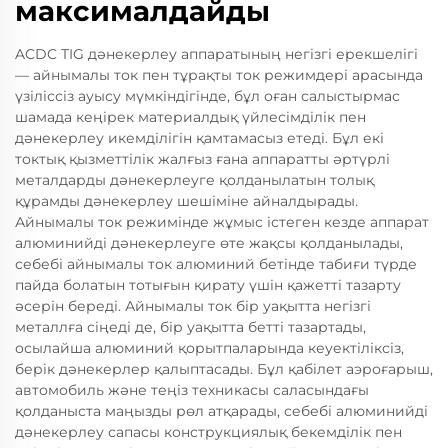
максималдайды
ACDC TIG дәнекерлеу аппаратының негізгі ерекшелігі
— айнымалы ток пен тұрақты ток режимдері арасында
үзіліссіз ауысу мүмкіндігінде, бұл оған салыстырмас
шамада кеңірек материалдық үйлесімділік пен
дәнекерлеу икемділігін қамтамасыз етеді. Бұл екі
токтық қызметтілік жалғыз ғана аппаратты әртүрлі
металдарды дәнекерлеуге қолданылатын толық
құрамды дәнекерлеу шешіміне айналдырады.
Айнымалы ток режимінде жұмыс істеген кезде аппарат
алюминийді дәнекерлеуге өте жақсы қолданылады,
себебі айнымалы ток алюминий бетінде табиғи түрде
пайда болатын тотығын қирату үшін қажетті тазарту
әсерін береді. Айнымалы ток бір уақытта негізгі
металлға сіңеді де, бір уақытта бетті тазартады,
осылайша алюминий қорытпаларында кеуектіліксіз,
берік дәнекерлер қалыптасады. Бұл қабілет аэроғарыш,
автомобиль және теңіз техникасы саласындағы
қолданыста маңызды рөл атқарады, себебі алюминийді
дәнекерлеу сапасы конструкциялық бекемділік пен