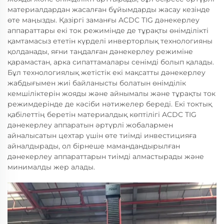
материалдардан жасалған бұйымдарды жасау кезінде
өте маңызды. Қазіргі заманғы ACDC TIG дәнекерлеу
аппараттары екі ток режимінде де тұрақты өнімділікті
қамтамасыз ететін күрделі инверторлық технологияны
қолданады, яғни таңдалған дәнекерлеу режиміне
қарамастан, арка сипаттамалары сенімді болып қалады.
Бұл технологиялық жетістік екі мақсатты дәнекерлеу
жабдығымен жиі байланысты болатын өнімділік
кемшіліктерін жояды және айнымалы және тұрақты ток
режимдерінде де кәсіби нәтижелер береді. Екі токтық
қабілеттің беретін материалдық көптілігі ACDC TIG
дәнекерлеу аппаратын әртүрлі жобалармен
айналысатын цехтар үшін өте тиімді инвестицияға
айналдырады, ол бірнеше мамандандырылған
дәнекерлеу аппараттарын тиімді алмастырады және
минималды жер алады.