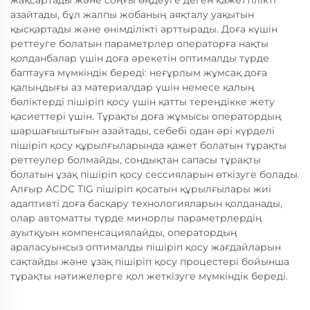
жақсартады және соңғы өңдеуге деген қажеттілікті
азайтады, бұл жалпы жобаның аяқталу уақытын
қысқартады және өнімділікті арттырады. Доға күшін
реттеуге болатын параметрлер операторға нақты
қолданбалар үшін доға әрекетін оптималды түрде
баптауға мүмкіндік береді: неғұрлым жұмсақ доға
қалыңдығы аз материалдар үшін немесе қалың
бөліктерді пішіріп қосу үшін қатты тереңдікке жету
қасиеттері үшін. Тұрақты доға жұмысы оператордың
шаршағыштығын азайтады, себебі одан әрі күрделі
пішіріп қосу құрылғыларында қажет болатын тұрақты
реттеулер болмайды, сондықтан сапасы тұрақты
болатын ұзақ пішіріп қосу сессияларын өткізуге болады.
Алғыр ACDC TIG пішіріп қосатын құрылғылары жиі
адаптивті доға басқару технологияларын қолданады,
олар автоматты түрде минорлы параметрлердің
ауытқуын компенсациялайды, оператордың
араласуынсыз оптималды пішіріп қосу жағдайларын
сақтайды және ұзақ пішіріп қосу процестері бойынша
тұрақты нәтижелерге қол жеткізуге мүмкіндік береді.