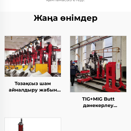
Жаңа өнімдер
Тозақсыз шам
айналдыру жабын
станциясы
TIG+MIG Butt
дәнекерлеу
станциясы