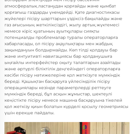
атмосфералық ластанудан қорғайды және қымбат
қорғағыш газдарды үнемдейді. Қате диагностикасы
жүйелері пісіру шарттарын үздіксіз бақылайды және
газ ағысының жеткіліксіздігі, жылу артық жүктемесі
немесе кіріс қуатының ауытқулары сияқты
потенциалды проблемалар туралы операторларға
хабарласады, ол пісіру ақаулықтары мен жабдық
зақымдануын болдырмайды. Көп тілді қолдауы бар
және интуитивті навигациясы бар қолданушыға
ыңғайлы интерфейстер оқыту талаптарын азайтады
және әртүрлі біліктілік деңгейіндегі операторларға
кәсіби пісіру нәтижелеріне қол жеткізуге мүмкіндік
береді. Қашықтан басқаруға үйлесімділік пісіру
операциялары кезінде параметрлерді реттеуге
мүмкіндік береді, бұл асқын жұмыстар, шектеулі
кеңістікте пісіру немесе машина басқаруына тікелей
қол жеткізу қиын болатын күрделі қосылу геометриясы
үшін ерекше пайдалы.