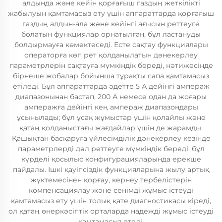
алдында және кейін қорғағыш газдың жеткілікті
жабылуын қамтамасыз ету үшін аппараттарда қорғағыш
газдың алдын-ала және кейінгі ағысын реттеуге
болатын функциялар орнатылған, бұл ластануды
болдырмауға көмектеседі. Есте сақтау функциялары
операторға көп рет қолданылатын дәнекерлеу
параметрлерін сақтауға мүмкіндік береді, нәтижесінде
бірнеше жобалар бойынша тұрақты сапа қамтамасыз
етіледі. Бұл аппараттарда әдетте 5 А дейінгі ампераж
диапазонынан бастап, 200 А немесе одан да жоғары
амперажға дейінгі кең ампераж диапазондары
ұсынылады; бұл ұсақ жұмыстар үшін қолайлы және
қатаң қолданыстағы жағдайлар үшін де жарамды.
Қашықтан басқаруға үйлесімділік дәнекерлеу кезінде
параметрлерді дәл реттеуге мүмкіндік береді, бұл
күрделі қосылыс конфигурацияларында ерекше
пайдалы. Ішкі қауіпсіздік функцияларына жылу артық
жүктемесінен қорғау, кернеу тербелістерін
компенсациялау және сенімді жұмыс істеуді
қамтамасыз ету үшін толық қате диагностикасы кіреді,
ол қатаң өнеркәсіптік орталарда надежді жұмыс істеуді
қамтамасыз етеді.