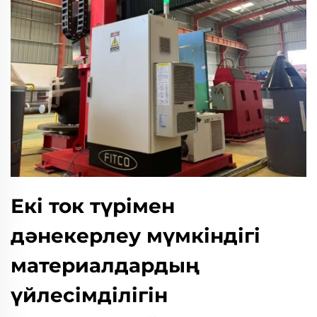
Екі ток түрімен
дәнекерлеу мүмкіндігі
материалдардың
үйлесімділігін