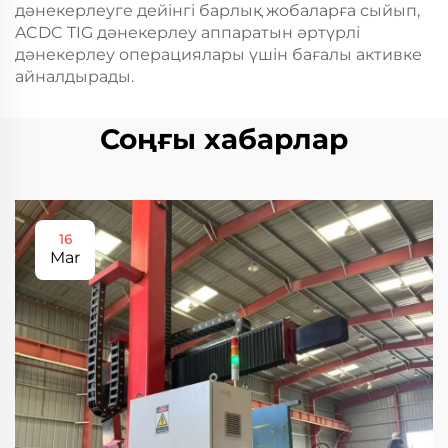
дәнекерлеуге дейінгі барлық жобаларға сыйып,
ACDC TIG дәнекерлеу аппаратын әртүрлі
дәнекерлеу операциялары үшін бағалы активке
айналдырады.
Соңғы хабарлар
16
Mar