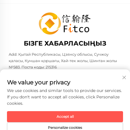
БІЗГЕ ХАБАРЛАСЫҢЫЗ
Add: Қытай Республикасы, Цзянсу облысы, Сучжоу
қаласы, Куншан қоршағы, Хай-тек жолы, Шинтан жолы
№583. Поста коды: 215316
Тел:
+86-137 6186 0079
We value your privacy
Электрондық пошта:
[email protected]
We use cookies and similar tools to provide our services.
If you don't want to accept all cookies, click Personalize
cookies.
Copyright © 2026 Faith-Han Intelligent Technology Co., Ltd.
Барлық құқықтар сақталған. -
Жеке деректерді қорғау
саясаты
Accept all
Personalize cookies