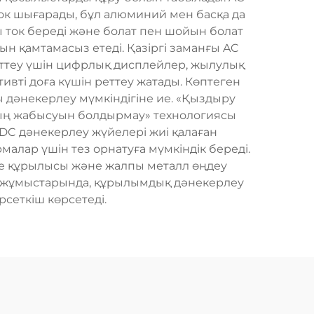
ок шығарады, бұл алюминий мен басқа да
 ток береді және болат пен шойын болат
н қамтамасыз етеді. Қазіргі заманғы AC
ттеу үшін цифрлық дисплейлер, жылулық
ивті доға күшін реттеу жатады. Көптеген
ы дәнекерлеу мүмкіндігіне ие. «Қыздыру
дтың жабысуын болдырмау» технологиясы
DC дәнекерлеу жүйелері жиі қалаған
алар үшін тез орнатуға мүмкіндік береді.
ме құрылысы және жалпы металл өңдеу
у жұмыстарында, құрылымдық дәнекерлеу
сеткіш көрсетеді.