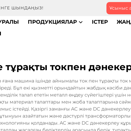
Ұсыныс 
МЕНГЕ ШЫНДАҢЫЗ!
ТУРАЛЫ
ПРОДУКЦИЯЛАР
ІСТЕР
ЖАҢ
Ы
 тұрақты токпен дәнеке
ғана машина ішінде айнымалы ток пен тұрақты ток м
іреді. Бұл екі қызметті орындайтын жабдық кәсіби д
мділік талап ететін металл өңдеу сүйегіштері үшін н
ты материал талаптары мен жоба талаптарына сәйкес
мыс істейді. Қазіргі заманғы AC және DC дәнекерл
 тұтынуын азайтатын және дәстүрлі трансформаторл
ехнологияны қолданады. AC және DC дәнекерлеу құр
алдан жасалған бөліктердің арасында берік, тұрақ