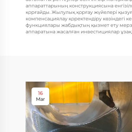
аппараттарының конструкциясына енгізіл
қорғайды. Жылулық қорғау жүйелері қызуғ
компенсациялау қоректендіру көзіндегі ке
функциялары жабдықтың қызмет ету мерзі
аппаратына жасалған инвестициялар ұзақ м
16
Mar