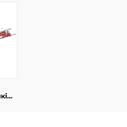
кі
ІГ
ы