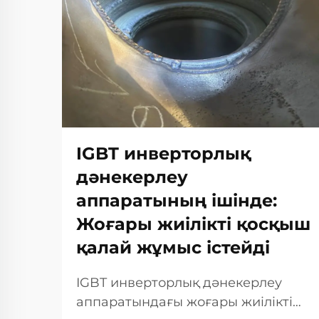
IGBT инверторлық
дәнекерлеу
аппаратының ішінде:
Жоғары жиілікті қосқыш
қалай жұмыс істейді
IGBT инверторлық дәнекерлеу
аппаратындағы жоғары жиілікті