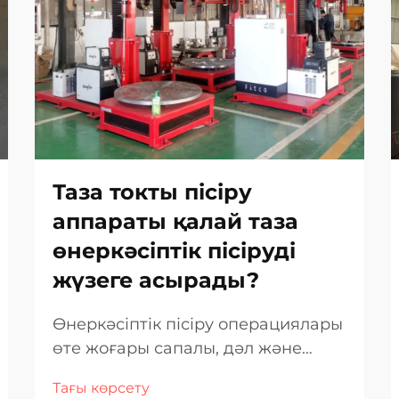
Таза токты пісіру
аппараты қалай таза
өнеркәсіптік пісіруді
жүзеге асырады?
Өнеркәсіптік пісіру операциялары
өте жоғары сапалы, дәл және
сенімді стандарттарды талап
Тағы көрсету
етеді, бұл критикалық маңызы бар