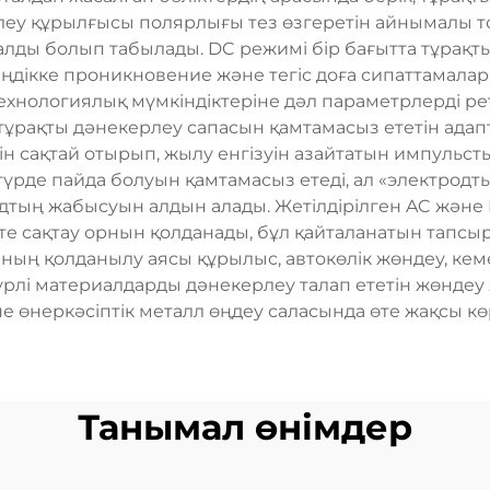
леу құрылғысы полярлығы тез өзгеретін айнымалы т
алды болып табылады. DC режимі бір бағытта тұрақты
дікке проникновение және тегіс доға сипаттамалары
хнологиялық мүмкіндіктеріне дәл параметрлерді ре
ұрақты дәнекерлеу сапасын қамтамасыз ететін адапт
н сақтай отырып, жылу енгізуін азайтатын импульст
түрде пайда болуын қамтамасыз етеді, ал «электро
одтың жабысуын алдын алады. Жетілдірілген AC және 
те сақтау орнын қолданады, бұл қайталанатын тапсырм
ың қолданылу аясы құрылыс, автокөлік жөндеу, ке
үрлі материалдарды дәнекерлеу талап ететін жөнде
 өнеркәсіптік металл өңдеу саласында өте жақсы көр
Танымал өнімдер