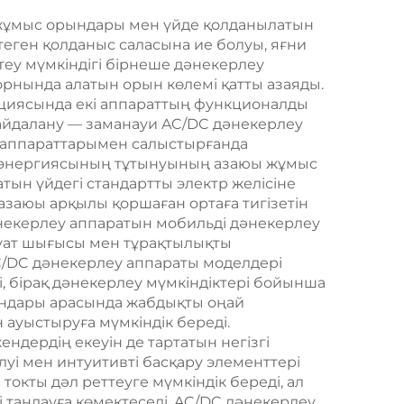
и жұмыс орындары мен үйде қолданылатын
еген қолданыс саласына ие болуы, яғни
стеу мүмкіндігі бірнеше дәнекерлеу
орнында алатын орын көлемі қатты азаяды.
кциясында екі аппараттың функционалды
 пайдалану — заманауи AC/DC дәнекерлеу
 аппараттарымен салыстырғанда
тр энергиясының тұтынуының азаюы жұмыс
тын үйдегі стандартты электр желісіне
заюы арқылы қоршаған ортаға тигізетін
некерлеу аппаратын мобильді дәнекерлеу
қуат шығысы мен тұрақтылықты
AC/DC дәнекерлеу аппараты моделдері
і, бірақ дәнекерлеу мүмкіндіктері бойынша
ындары арасында жабдықты оңай
 ауыстыруға мүмкіндік береді.
дердің екеуін де тартатын негізгі
уі мен интуитивті басқару элементтері
окты дәл реттеуге мүмкіндік береді, ал
 таңдауға көмектеседі. AC/DC дәнекерлеу