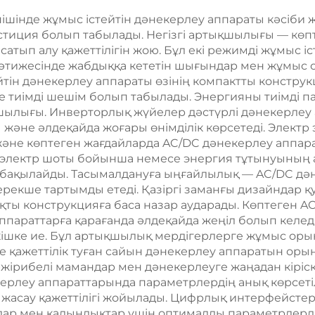
 пішінде жұмыс істейтін дәнекерлеу аппараты кәсіб
стиция болып табылады. Негізгі артықшылығы — көпт
 сатып алу қажеттілігін жою. Бұл екі режимді жұмыс і
 нәтижесінде жабдыққа кететін шығындар мен жұмыс 
йтін дәнекерлеу аппараты өзінің компактты констру
 өте тиімді шешім болып табылады. Энергияны тиімді
шылығы. Инверторлық жүйелер дәстүрлі дәнекерлеу
ы және әлдеқайда жоғары өнімділік көрсетеді. Элек
және көптеген жағдайларда AC/DC дәнекерлеу аппара
р электр шоты бойынша немесе энергия тұтынуының а
у бақылайды. Тасымалдануға ыңғайлылық — AC/DC дә
рекше тартымды етеді. Қазіргі заманғы дизайндар 
ақты конструкцияға баса назар аударады. Көптеген 
 аппараттарға қарағанда әлдеқайда жеңіл болып келед
ткішке ие. Бұл артықшылық мердігерлерге жұмыс ор
е қажеттілік туған сайын дәнекерлеу аппаратын орын
ірибелі мамандар мен дәнекерлеуге жаңадан кіріскен
ерлеу аппараттарында параметрлердің анық көрсетіл
жасау қажеттілігі жойылады. Цифрлық интерфейстер т
лдар мен қалыңдықтар үшін оптималды параметрлерді