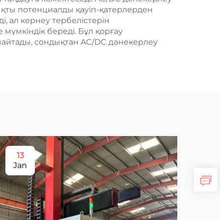
ықты потенциалды қауіп-қатерлерден
, ал кернеу тербелістерін
 мүмкіндік береді. Бұл қорғау
зайтады, сондықтан AC/DC дәнекерлеу
13
1
Jan
Ja