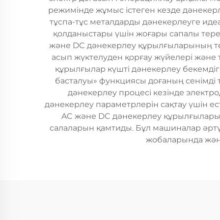
режимінде жұмыс істеген кезде дәнекер
тұспа-тұс металдарды дәнекерлеуге иде
қолданыстары үшін жоғары сапалы терең
және DC дәнекерлеу құрылғыларының те
асып жүктелуден қорғау жүйелері және т
құрылғылар күшті дәнекерлеу бекемдігі
басталуы» функциясы доғаның сенімді 
дәнекерлеу процесі кезінде электр
дәнекерлеу параметрлерін сақтау үшін ес
AC және DC дәнекерлеу құрылғыларын
салаларын қамтиды. Бұл машиналар әрт
жобаларында және