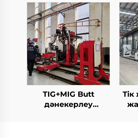
TIG+MIG Butt
Тік
дәнекерлеу
жа
станциясы