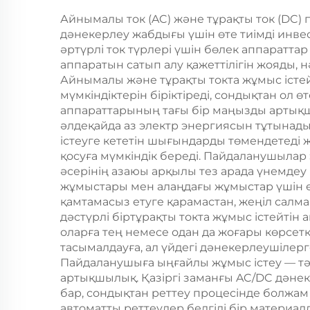
Айнымалы ток (AC) және тұрақты ток (DC)
дәнекерлеу жабдығы үшін өте тиімді инве
әртүрлі ток түрлері үшін бөлек аппараттар
аппаратын сатып алу қажеттілігін жояды,
Айнымалы және тұрақты токта жұмыс істе
мүмкіндіктерін біріктіреді, сондықтан ол
аппараттарының тағы бір маңызды артық
әлдеқайда аз электр энергиясын тұтынад
істеуге кететін шығындарды төмендетеді 
қосуға мүмкіндік береді. Пайдаланушыла
әсерінің азаюы арқылы тез арада үнемде
жұмыстары мен алаңдағы жұмыстар үшін е
қамтамасыз етуге қарамастан, жеңіл салм
дәстүрлі біртұрақты токта жұмыс істейтін
оларға тең немесе одан да жоғары көрсе
тасымалдауға, ал үйдегі дәнекерлеушілерг
Пайдаланушыға ыңғайлы жұмыс істеу — тәж
артықшылық. Қазіргі заманғы AC/DC дәнек
бар, сондықтан реттеу процесінде болжам 
автоматты реттеулер белгілі бір материа