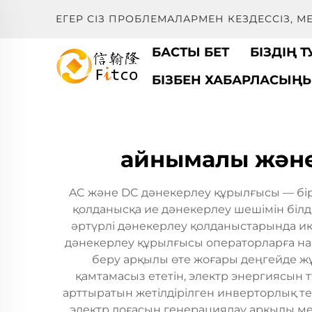
ЕГЕР СІЗ ПРОБЛЕМАЛАРМЕН КЕЗДЕССІЗ, 
БАСТЫ БЕТ
БІЗДІҢ 
БІЗБЕН ХАБАРЛАСЫҢ
айнымалы және
AC және DC дәнекерлеу құрылғысы — бір 
қолданысқа ие дәнекерлеу шешімін білд
әртүрлі дәнекерлеу қолданыстарында ике
дәнекерлеу құрылғысы операторларға нақ
беру арқылы өте жоғары деңгейде жұ
қамтамасыз ететін, электр энергиясын
арттыратын жетілдірілген инверторлық т
электр доғасын генерациялау арқылы мет