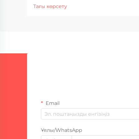
қосқыш механизмі — қазіргі
Тағы көрсету
заманғы дәнекерлеу
жабдығындағы ең маңызды
технологиялық жетістіктердің
бірін құрайды. Бұл күрделі электр
энергиясын түрлендіру процесі
стандартты айнымалы ток желісін
дәл реттелген...
Email
Ұялы/WhatsApp