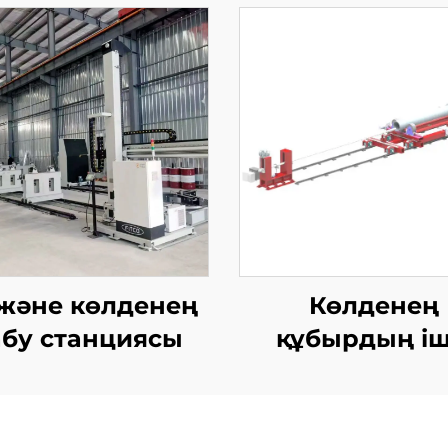
 және көлденең
Көлденең
бу станциясы
құбырдың іш
қабырғасы Т
жабдықтар