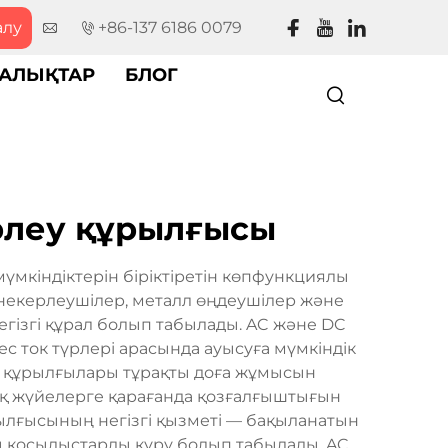
алу
+86-137 6186 0079
АЛЫҚТАР
БЛОГ
рлеу құрылғысы
үмкіндіктерін біріктіретін көпфункциялы
әнекерлеушілер, металл өңдеушілер және
егізгі құрал болып табылады. AC және DC
 ток түрлері арасында ауысуға мүмкіндік
еу құрылғылары тұрақты доға жұмысын
ық жүйелерге қарағанда қозғалғыштығын
ылғысының негізгі қызметі — бақыланатын
ты қосылыстарды құру болып табылады. AC