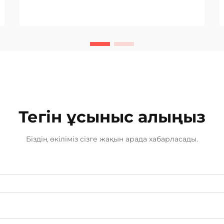
инфрақұрылым жобаларының
сәттілігі мен сәтсіздігін шешуі
мүмкін. Қазіргі уақытта қол
жетімді әртүрлі пісіру
технологияларының арасында
вольфрамды инертті газбен пісіру
ерекше...
Тегін ұсыныс алыңыз
Біздің өкіліміз сізге жақын арада хабарласады.