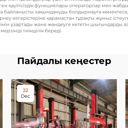
ген қауіпсіздік функциялары операторлар мен жабд
а байланысты зақымдануды болдырмауға көмектеседі
рнеу өзгерістеріне қарамастан тұрақты жұмыс істеуге
мін ұзартады және жөндеуге кететін шығындарды а
ерзімді тиімділік береді.
Пайдалы кеңестер
22
Dec