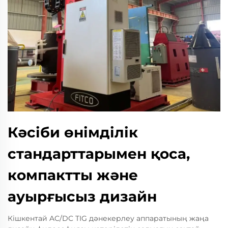
Кәсіби өнімділік
стандарттарымен қоса,
компактты және
ауырғысыз дизайн
Кішкентай AC/DC TIG дәнекерлеу аппаратының жаңа