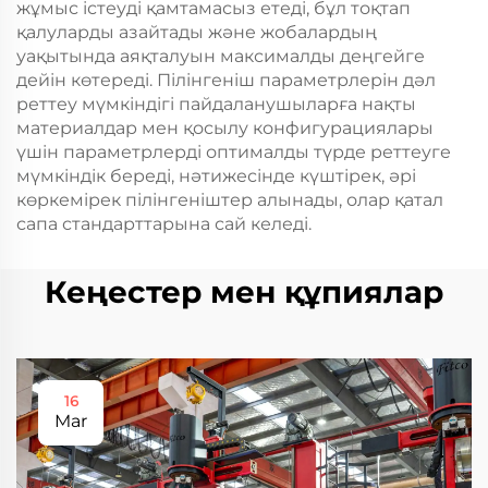
жұмыс істеуді қамтамасыз етеді, бұл тоқтап
қалуларды азайтады және жобалардың
уақытында аяқталуын максималды деңгейге
дейін көтереді. Пілінгеніш параметрлерін дәл
реттеу мүмкіндігі пайдаланушыларға нақты
материалдар мен қосылу конфигурациялары
үшін параметрлерді оптималды түрде реттеуге
мүмкіндік береді, нәтижесінде күштірек, әрі
көркемірек пілінгеніштер алынады, олар қатал
сапа стандарттарына сай келеді.
Кеңестер мен құпиялар
16
Mar