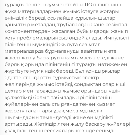
тұрақты токпен жұмыс істейтін TIG пілінгеніші
жұқа материалдармен жұмыс істеуге жоғары
өнімділік береді, осылайша құрылымшылар
қаңылтыр металдан, трубалардан және сезімтал
компоненттерден жасалған бұйымдарды жанып
кету проблемаларынсыз өңдей алады. Импульсті
пілінгеніш мүмкіндігі жылуға сезімтал
материалдарда бұрмалануды азайтатын өте
жақсы жылу басқаруын қамтамасыз етеді және
барлық орында пілінгенішті тұрақты нәтижемен
жүргізуге мүмкіндік береді. Бұл қондырғылар
әдетте стандартты тұрмыстық электр
желілерінде жұмыс істейді, сондықтан олар кіші
цехтар мен гараждағы жұмыс орындары үшін
қолжетімді болып табылады. Ірі пілінгеніш
жүйелерімен салыстырғанда төмен қызмет
көрсету талаптары ұзақ мерзімді иелік
шығындарын төмендетеді және өнімділікті
арттырады. Жетілдірілген жылу басқару жүйелері
ұзақ пілінгеніш сессиялары кезінде сенімді