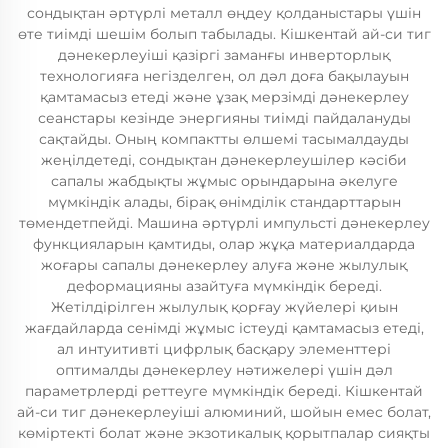
сондықтан әртүрлі металл өңдеу қолданыстары үшін
өте тиімді шешім болып табылады. Кішкентай ай-си тиг
дәнекерлеуіші қазіргі заманғы инверторлық
технологияға негізделген, ол дәл доға бақылауын
қамтамасыз етеді және ұзақ мерзімді дәнекерлеу
сеанстары кезінде энергияны тиімді пайдалануды
сақтайды. Оның компактты өлшемі тасымалдауды
жеңілдетеді, сондықтан дәнекерлеушілер кәсіби
сапалы жабдықты жұмыс орындарына әкелуге
мүмкіндік алады, бірақ өнімділік стандарттарын
төмендетпейді. Машина әртүрлі импульсті дәнекерлеу
функцияларын қамтиды, олар жұқа материалдарда
жоғары сапалы дәнекерлеу алуға және жылулық
деформацияны азайтуға мүмкіндік береді.
Жетілдірілген жылулық қорғау жүйелері қиын
жағдайларда сенімді жұмыс істеуді қамтамасыз етеді,
ал интуитивті цифрлық басқару элементтері
оптималды дәнекерлеу нәтижелері үшін дәл
параметрлерді реттеуге мүмкіндік береді. Кішкентай
ай-си тиг дәнекерлеуіші алюминий, шойын емес болат,
көміртекті болат және экзотикалық қорытпалар сияқты