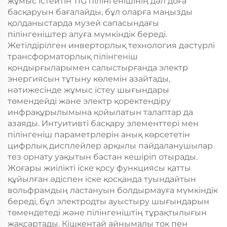
жұмыс істейтін TIG пілінгенішінің дәл доға
басқаруын бағалайды, бұл оларға маңызды
қолданыстарда музей сапасындағы
пілінгеніштер алуға мүмкіндік береді.
Жетілдірілген инверторлық технология дәстүрлі
трансформаторлық пілінгеніш
қондырғыларымен салыстырғанда электр
энергиясын тұтыну көлемін азайтады,
нәтижесінде жұмыс істеу шығындары
төмендейді және электр қоректендіру
инфрақұрылымына қойылатын талаптар да
азаяды. Интуитивті басқару элементтері мен
пілінгеніш параметрлерін анық көрсететін
цифрлық дисплейлер арқылы пайдаланушылар
тез орнату уақытын бастан кешіріп отырады.
Жоғары жиілікті іске қосу функциясы қатты
құйылған әдіспен іске қосқанда туындайтын
вольфрамдың ластануын болдырмауға мүмкіндік
береді, бұл электродты ауыстыру шығындарын
төмендетеді және пілінгеніштің тұрақтылығын
жақсартады. Кішкентай айнымалы ток пен