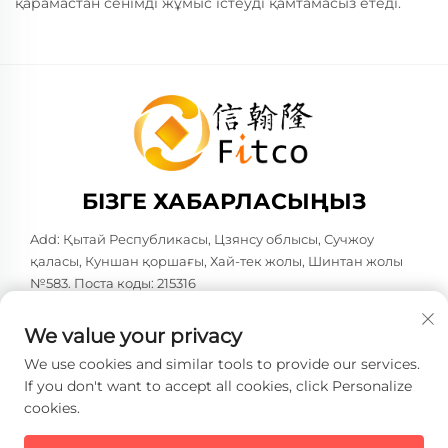
қарамастан сенімді жұмыс істеуді қамтамасыз етеді.
БІЗГЕ ХАБАРЛАСЫҢЫЗ
Add: Қытай Республикасы, Цзянсу облысы, Сучжоу
қаласы, Куншан қоршағы, Хай-тек жолы, Шинтан жолы
№583. Поста коды: 215316
Тел:
+86-137 6186 0079
We value your privacy
Электрондық пошта:
[email protected]
We use cookies and similar tools to provide our services.
If you don't want to accept all cookies, click Personalize
cookies.
Copyright © 2026 Faith-Han Intelligent Technology Co., Ltd.
Барлық құқықтар сақталған. -
Жеке деректерді қорғау