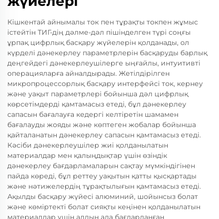
жүйелері
Кішкентай айнымалы ток пен тұрақты токпен жұмыс
істейтін ТИГ-дің дәлме-дәл пішінделген түрі соңғы
ұрпақ цифрлық басқару жүйелерін қолданады, ол
күрделі дәнекерлеу параметрлерін басқаруды барлық
деңгейдегі дәнекерлеушілерге ыңғайлы, интуитивті
операцияларға айналдырады. Жетілдірілген
микропроцессорлық басқару интерфейсі ток, кернеу
және уақыт параметрлері бойынша дәл цифрлық
көрсетімдерді қамтамасыз етеді, бұл дәнекерлеу
сапасын бағалауға кедергі келтіретін шамамен
бағалауды жояды және көптеген жобалар бойынша
қайталанатын дәнекерлеу сапасын қамтамасыз етеді.
Кәсіби дәнекерлеушілер жиі қолданылатын
материалдар мен қалыңдықтар үшін өзіндік
дәнекерлеу бағдарламаларын сақтау мүмкіндігінен
пайда көреді, бұл реттеу уақытын қатты қысқартады
және нәтижелердің тұрақтылығын қамтамасыз етеді.
Ақылды басқару жүйесі алюминий, шойынсыз болат
және көміртекті болат сияқты кеңінен қолданылатын
материалдар үшін алдын ала бағдарланған