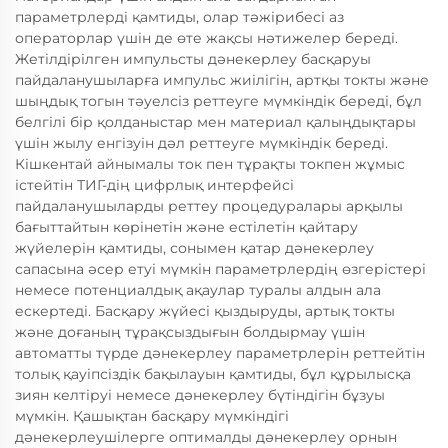
параметрлерді қамтиды, олар тәжірибесі аз
операторлар үшін де өте жақсы нәтижелер береді.
Жетілдірілген импульсты дәнекерлеу басқаруы
пайдаланушыларға импульс жиілігін, артқы токты және
шыңдық тогын тәуелсіз реттеуге мүмкіндік береді, бұл
белгілі бір қолданыстар мен материал қалыңдықтары
үшін жылу енгізуін дәл реттеуге мүмкіндік береді.
Кішкентай айнымалы ток пен тұрақты токпен жұмыс
істейтін ТИГ-дің цифрлық интерфейсі
пайдаланушыларды реттеу процедуралары арқылы
бағыттайтын көрінетін және естілетін қайтару
жүйелерін қамтиды, сонымен қатар дәнекерлеу
сапасына әсер етуі мүмкін параметрлердің өзгерістері
немесе потенциалдық ақаулар туралы алдын ала
ескертеді. Басқару жүйесі қыздыруды, артық токты
және доғаның тұрақсыздығын болдырмау үшін
автоматты түрде дәнекерлеу параметрлерін реттейтін
толық қауіпсіздік бақылауын қамтиды, бұл құрылысқа
зиян келтіруі немесе дәнекерлеу бүтіндігін бұзуы
мүмкін. Қашықтан басқару мүмкіндігі
дәнекерлеушілерге оптималды дәнекерлеу орнын