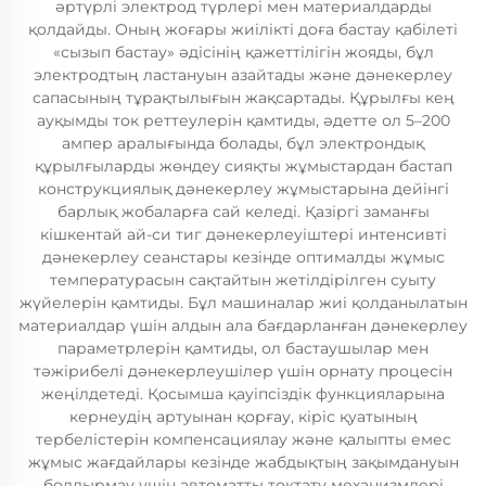
әртүрлі электрод түрлері мен материалдарды
қолдайды. Оның жоғары жиілікті доға бастау қабілеті
«сызып бастау» әдісінің қажеттілігін жояды, бұл
электродтың ластануын азайтады және дәнекерлеу
сапасының тұрақтылығын жақсартады. Құрылғы кең
ауқымды ток реттеулерін қамтиды, әдетте ол 5–200
ампер аралығында болады, бұл электрондық
құрылғыларды жөндеу сияқты жұмыстардан бастап
конструкциялық дәнекерлеу жұмыстарына дейінгі
барлық жобаларға сай келеді. Қазіргі заманғы
кішкентай ай-си тиг дәнекерлеуіштері интенсивті
дәнекерлеу сеанстары кезінде оптималды жұмыс
температурасын сақтайтын жетілдірілген суыту
жүйелерін қамтиды. Бұл машиналар жиі қолданылатын
материалдар үшін алдын ала бағдарланған дәнекерлеу
параметрлерін қамтиды, ол бастаушылар мен
тәжірибелі дәнекерлеушілер үшін орнату процесін
жеңілдетеді. Қосымша қауіпсіздік функцияларына
кернеудің артуынан қорғау, кіріс қуатының
тербелістерін компенсациялау және қалыпты емес
жұмыс жағдайлары кезінде жабдықтың зақымдануын
болдырмау үшін автоматты тоқтату механизмдері