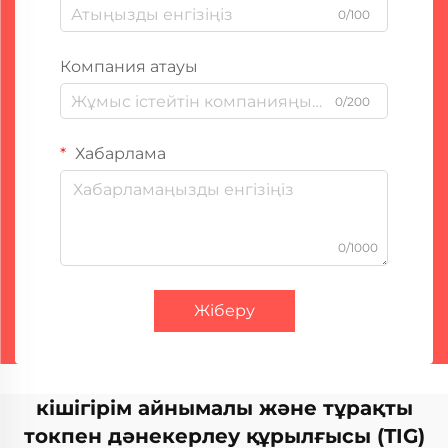
0/100
Компания атауы
0/200
Хабарлама
0/1000
Жіберу
кішігірім айнымалы және тұрақты
токпен дәнекерлеу құрылғысы (TIG)