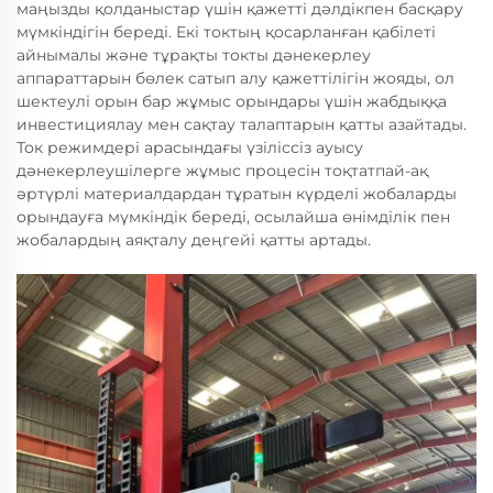
маңызды қолданыстар үшін қажетті дәлдікпен басқару
мүмкіндігін береді. Екі токтың қосарланған қабілеті
айнымалы және тұрақты токты дәнекерлеу
аппараттарын бөлек сатып алу қажеттілігін жояды, ол
шектеулі орын бар жұмыс орындары үшін жабдыққа
инвестициялау мен сақтау талаптарын қатты азайтады.
Ток режимдері арасындағы үзіліссіз ауысу
дәнекерлеушілерге жұмыс процесін тоқтатпай-ақ
әртүрлі материалдардан тұратын күрделі жобаларды
орындауға мүмкіндік береді, осылайша өнімділік пен
жобалардың аяқталу деңгейі қатты артады.