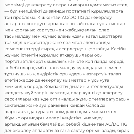
мерзімді дәнекерлеу операцияларын қамтамасыз етеді
— бұл кемшілікті дизайнды портативті құрылғыларға
тән проблема. Кішкентай AC/DC TIG дәнекерлеу
аппараты көтеруге арналған нығайтылған ұстағыштар
мен қорғаныс корпусымен жабдықталған, олар
тасымалдау мен жұмыс алаңындағы қатал шарттарға
төзімділік көрсетеді және сезімтал электронды
компоненттерді сыртқы әсерлерден қорғайды. Кәсіби
жұмыс істейтін құрылыс атқарушылары осы
портативтілік артықшылығынан өте көп пайда көреді,
себебі олар қымбат тасымалдау құралдарын немесе
тұтынушының өндірістік орындарын өзгертуін талап
ететін жерде дәнекерлеу қызметтерін ұсынуға
мүмкіндік береді. Компактты дизайн интеллектуалды
желдету жүйелерін қамтиды, олар күшті дәнекерлеу
сессиялары кезінде оптималды жұмыс температурасын
сақтайды және ауа райының қандай болса да
шарттарында тұрақты өнімділікті қамтамасыз етеді.
Жұмыс орындары иелері кеңістікті үнемдеу
артықшылығын бағалайды, себебі кішкентай AC/DC TIG
дәнекерлеу аппараты аз ғана сақтау орнын алады, бірақ