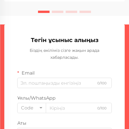
Тегін ұсыныс алыңыз
Біздің өкіліміз сізге жақын арада
хабарласады.
Email
0/100
Ұялы/WhatsApp
Code
0/100
Аты