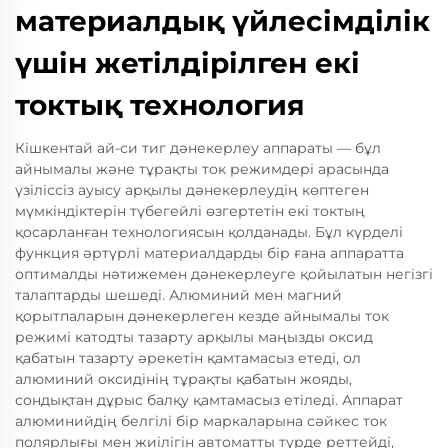
материалдық үйлесімділік
үшін жетілдірілген екі
токтық технология
Кішкентай ай-си тиг дәнекерлеу аппараты — бұл
айнымалы және тұрақты ток режимдері арасында
үзіліссіз ауысу арқылы дәнекерлеудің көптеген
мүмкіндіктерін түбегейлі өзгертетін екі токтың
қосарланған технологиясын қолданады. Бұл күрделі
функция әртүрлі материалдарды бір ғана аппаратта
оптималды нәтижемен дәнекерлеуге қойылатын негізгі
талаптарды шешеді. Алюминий мен магний
қорытпаларын дәнекерлеген кезде айнымалы ток
режимі катодты тазарту арқылы маңызды оксид
қабатын тазарту әрекетін қамтамасыз етеді, ол
алюминий оксидінің тұрақты қабатын жояды,
сондықтан дұрыс балқу қамтамасыз етіледі. Аппарат
алюминийдің белгілі бір маркаларына сәйкес ток
полярлығы мен жиілігін автоматты түрде реттейді,