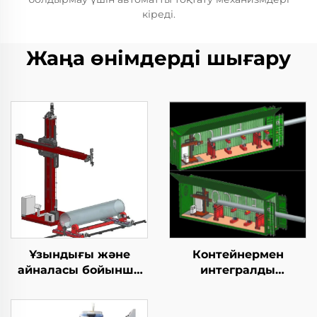
кіреді.
Жаңа өнімдерді шығару
Ұзындығы және
Контейнермен
айналасы бойынша
интегралды
дәнекерлеу TIG
қозғалыспазdyк
жабдығы
көбейту станциясы