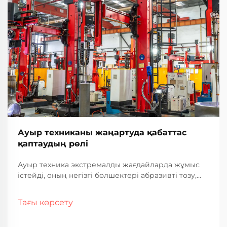
Ауыр техниканы жаңартуда қабаттас
қаптаудың рөлі
Ауыр техника экстремалды жағдайларда жұмыс
істейді, оның негізгі бөлшектері абразивті тозу,
коррозия және механикалық кернеу әсерінен
тұрақты тозуға ұшырайды. Қымбат бағалы
Тағы көрсету
жабдықтар тозу белгілерін көрсеткен кезде
өндірушілер мен операторлар...