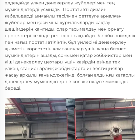
әлдеқайда үлкен дәнекерлеу жүйелерімен тең
мүмкіндіктерді ұсынады. Портативті дизайн
кабельдерді ыңғайлы тәсілмен реттеуге арналған
жүйелер мен қосымша құрылғыларды сақтау
шешімдерін қамтиды, олар тасымалдау мен орнату
процестері кезінде реттілікті сақтайды. Кәсіби өнімділік
пен нағыз портативтіліктің бұл үйлесімі дәнекерлеу
қызметін көрсететін компаниялар үшін жаңа бизнес
мүмкіндіктерін ашады, сонымен қатар хоббиистер мен
кіші дәнекерлеу цехтары үшін қазірдің өзінде тек
үлкен, стационарлық жабдықтарға инвестициялар
жасау арқылы ғана қолжетімді болған алдыңғы қатарлы
дәнекерлеу мүмкіндіктеріне қол жеткізуге мүмкіндік
береді.