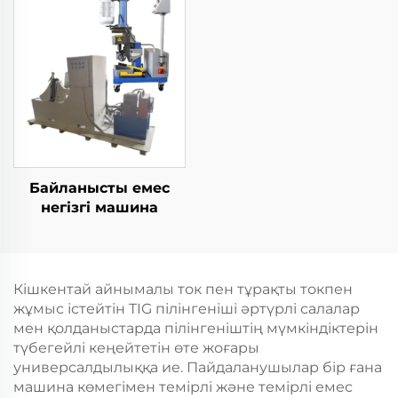
Байланысты емес
негізгі машина
Кішкентай айнымалы ток пен тұрақты токпен
жұмыс істейтін TIG пілінгеніші әртүрлі салалар
мен қолданыстарда пілінгеніштің мүмкіндіктерін
түбегейлі кеңейтетін өте жоғары
универсалдылыққа ие. Пайдаланушылар бір ғана
машина көмегімен темірлі және темірлі емес