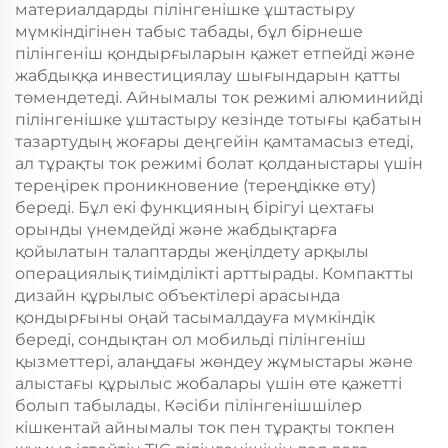
материалдарды пілінгенішке ұштастыру
мүмкіндігінен табыс табады, бұл бірнеше
пілінгеніш қондырғыларын қажет етпейді және
жабдыққа инвестициялау шығындарын қатты
төмендетеді. Айнымалы ток режимі алюминийді
пілінгенішке ұштастыру кезінде тотығы қабатын
тазартудың жоғары деңгейін қамтамасыз етеді,
ал тұрақты ток режимі болат қолданыстары үшін
тереңірек проникновение (тереңдікке өту)
береді. Бұл екі функцияның бірігуі цехтағы
орынды үнемдейді және жабдықтарға
қойылатын талаптарды жеңілдету арқылы
операциялық тиімділікті арттырады. Компактты
дизайн құрылыс объектілері арасында
қондырғыны оңай тасымалдауға мүмкіндік
береді, сондықтан ол мобильді пілінгеніш
қызметтері, алаңдағы жөндеу жұмыстары және
алыстағы құрылыс жобалары үшін өте қажетті
болып табылады. Кәсіби пілінгенішшілер
кішкентай айнымалы ток пен тұрақты токпен