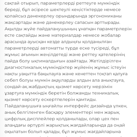
сақтай отырып, параметрлерді реттеуге мүмкіндік
береді, бұл әсіресе шектеулі кеңістіктерде немесе
қолайсыз дәнекерлеу орындарында эргономиканы
жақсартады және дәнекерлеу сапасын арттырады.
Ақылды жүйе пайдаланушының ұнатқан параметрлерін
есте сақтайды және материалдар немесе жобалар
арасында ауысқан кезде алдыңғы қолданылған
параметрлерді автоматты түрде еске түсіреді, бұл
жұмыс ағымын жеңілдетеді және реттеу қателерінің
пайда болу ықтималдығын азайтады. Жетілдірілген
диагностикалық мүмкіндіктер жүйенің жұмыс істеуін
нақты уақытта бақылауға және кенеттен тоқтап қалуға
себеп болуы мүмкін ақауларды алдын ала анықтауға,
сондай-ақ жабдықтың қызмет көрсету мерзімін
ұзартуға мүмкіндік беретін болжамды техникалық
қызмет көрсету ескертпелерін қамтиды.
Пайдаланушыға ыңғайлы интерфейс дизайнда үлкен,
анық белгіленген басқару элементтері мен жарық
цифрлық дисплейлер қолданылады, олар цех пен
алаңдағы әртүрлі жарықтық жағдайларында да оңай
оқылатын болып қалады, бұл жұмыс жағдайларына