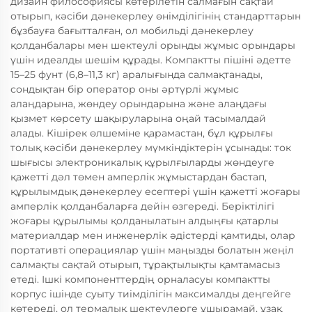
дизайн философиясы көтерілетін салмағын сақтай
отырып, кәсіби дәнекерлеу өнімділігінің стандарттарын
бұзбауға бағытталған, ол мобильді дәнекерлеу
қолданбалары мен шектеулі орынды жұмыс орындары
үшін идеалды шешім құрады. Компактты пішіні әдетте
15–25 фунт (6,8–11,3 кг) аралығында салмақтанады,
сондықтан бір оператор оны әртүрлі жұмыс
алаңдарына, жөндеу орындарына және алаңдағы
қызмет көрсету шақыруларына оңай тасымалдай
алады. Кішірек өлшеміне қарамастан, бұл құрылғы
толық кәсіби дәнекерлеу мүмкіндіктерін ұсынады: ток
шығысы электроникалық құрылғыларды жөндеуге
қажетті дәл төмен амперлік жұмыстардан бастап,
құрылымдық дәнекерлеу есептері үшін қажетті жоғары
амперлік қолданбаларға дейін өзгереді. Беріктілігі
жоғары құрылымы қолданылатын алдыңғы қатарлы
материалдар мен инженерлік әдістерді қамтиды, олар
портативті операциялар үшін маңызды болатын жеңіл
салмақты сақтай отырып, тұрақтылықты қамтамасыз
етеді. Ішкі компоненттердің орналасуы компактты
корпус ішінде суыту тиімділігін максималды деңгейге
көтереді, ол термалық шектеулерге ұшырамай, ұзақ