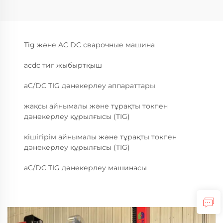
Tig және AC DC сварочные машина
acdc тиг жыбыртқыш
aC/DC TIG дәнекерлеу аппараттары
жақсы айнымалы және тұрақты токпен
дәнекерлеу құрылғысы (TIG)
кішігірім айнымалы және тұрақты токпен
дәнекерлеу құрылғысы (TIG)
aC/DC TIG дәнекерлеу машинасы