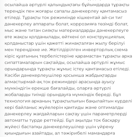
осылайша әртүрлі қалыңдықтағы бұйымдарда тұрақты
тереңдік пен жоғары сапалы дәнекерлеу қамтамасыз
етіледі. Тұрақты ток режимінде кішкентай ай-си тиг
дәнекерлеу аппараты болат, коррозияға төзімді болат,
мыс және титан сияқты материалдарды дәнекерлеуге
өте жақсы қолданылады, өйткені ол конструкциялық
қолданыстар үшін қажетті жинақталған жылу берілуі
мен тереңдікке ие. Жетілдірілген инверторлық схема
кіріс қуатының тербелістеріне қарамастан тұрақты арка
сипаттамаларын сақтайды, осылайша әртүрлі жұмыс
орындарында тұрақты жұмыс істеу қамтамасыз етіледі.
Кәсіби дәнекерлеушілер қосымша жабдықтарды
алмастырмай-ақ ток режимдері арасында ауысу
мүмкіндігін ерекше бағалайды, оларға әртүрлі
жобаларды тиімді орындауға мүмкіндік береді. Бұл
технология арканың тұрақтылығын бақылайтын күрделі
кері байланыс жүйелерін қамтиды және оптималды
дәнекерлеу жағдайларын сақтау үшін параметрлерді
автоматты түрде реттейді. Бұл ақылды ток басқару
жүйесі бастапқы дәнекерлеушілер үшін үйрену
қиындығын азайтады, ал тәжірибелі мамандарға