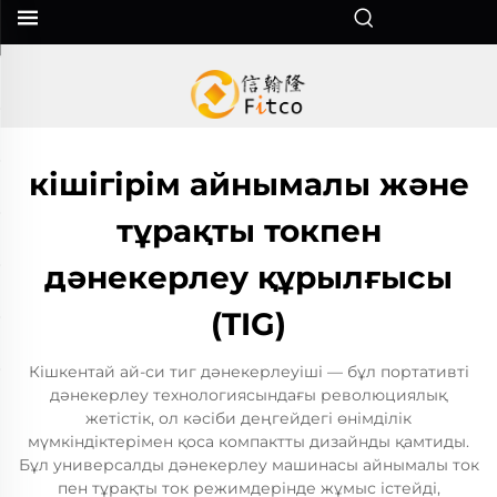
кішігірім айнымалы және
тұрақты токпен
дәнекерлеу құрылғысы
(TIG)
Кішкентай ай-си тиг дәнекерлеуіші — бұл портативті
дәнекерлеу технологиясындағы революциялық
жетістік, ол кәсіби деңгейдегі өнімділік
мүмкіндіктерімен қоса компактты дизайнды қамтиды.
Бұл универсалды дәнекерлеу машинасы айнымалы ток
пен тұрақты ток режимдерінде жұмыс істейді,