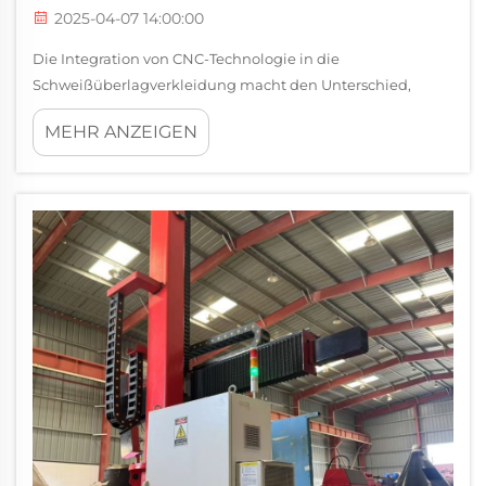
2025-04-07 14:00:00
Die Integration von CNC-Technologie in die
Schweißüberlagverkleidung macht den Unterschied,
wenn es darum geht, diese engen Toleranzen richtig zu
MEHR ANZEIGEN
erreichen. Mit CNC am Werk, Operato...