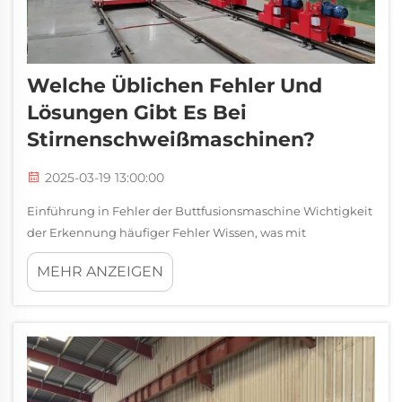
Welche Üblichen Fehler Und
Lösungen Gibt Es Bei
Stirnenschweißmaschinen?
2025-03-19 13:00:00
Einführung in Fehler der Buttfusionsmaschine Wichtigkeit
der Erkennung häufiger Fehler Wissen, was mit
Buttfusionsmaschinen schief geht, ist sehr wichtig, wenn es
MEHR ANZEIGEN
darum geht, die Betriebsabläufe in Fabriken und Anlagen
reibungslos zu halten. Wenn die Techniker überprüfen...