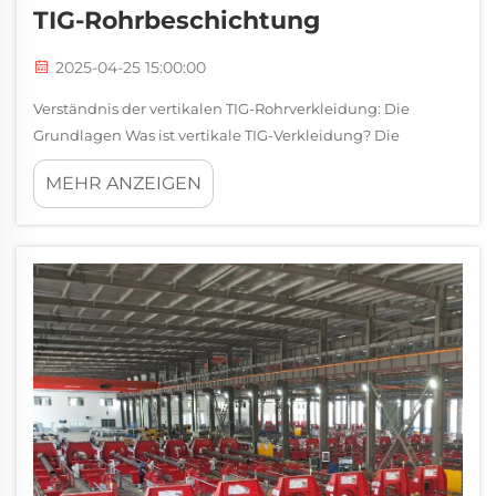
TIG-Rohrbeschichtung
2025-04-25 15:00:00
Verständnis der vertikalen TIG-Rohrverkleidung: Die
Grundlagen Was ist vertikale TIG-Verkleidung? Die
vertikale TIG-Bedeckung funktioniert durch das
MEHR ANZEIGEN
Hinzufügen einer Schutzschicht gegen Korrosion auf
Rohroberflächen durch Wolfram-Inertgas-
Schweißtechniken. Schweißer schätzen es wirklich...