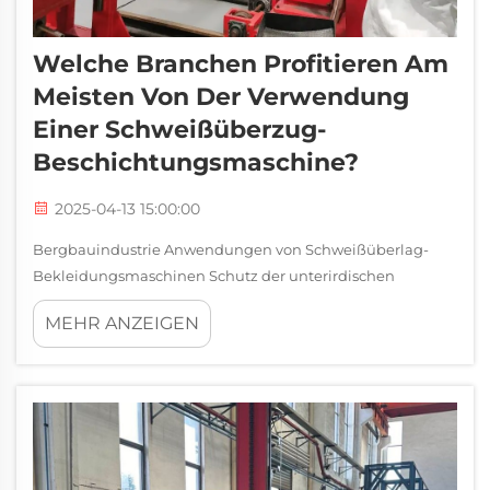
Welche Branchen Profitieren Am
Meisten Von Der Verwendung
Einer Schweißüberzug-
Beschichtungsmaschine?
2025-04-13 15:00:00
Bergbauindustrie Anwendungen von Schweißüberlag-
Bekleidungsmaschinen Schutz der unterirdischen
Bergbau-Ausrüstung vor Korrosion Schweißüberlag-
MEHR ANZEIGEN
Bekleidungsmaschinen helfen, die Lebensdauer der
unterirdischen Bergbau-Ausrüstung zu verlängern,
insbesondere wo