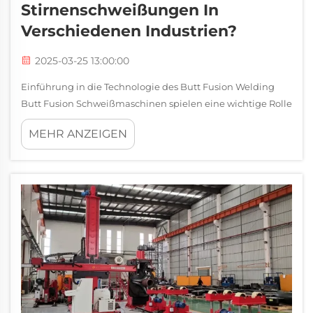
Stirnenschweißungen In
Verschiedenen Industrien?
2025-03-25 13:00:00
Einführung in die Technologie des Butt Fusion Welding
Butt Fusion Schweißmaschinen spielen eine wichtige Rolle
bei der Verbindung von thermoplastischen Rohren,
MEHR ANZEIGEN
insbesondere aus HDPE oder Hochdichte-Polyethylen. Der
Prozess beinhaltet das Erhitzen der Rohrenden, bis sie
schmelzen, t...