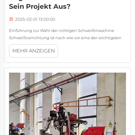
Sein Projekt Aus?
2025-03-01 13:00:00
Einführung zur Wahl der richtigen Schweißmaschine
Schweißvorrichtung ist nach wie vor eine der wichtigsten
Methoden in verschiedenen Sektoren, einschließlich
MEHR ANZEIGEN
Baustellen, Fabrikböden und Werften, in denen täglich
Metallarbeiten durchgeführt werden. Der Prozess hilft,...