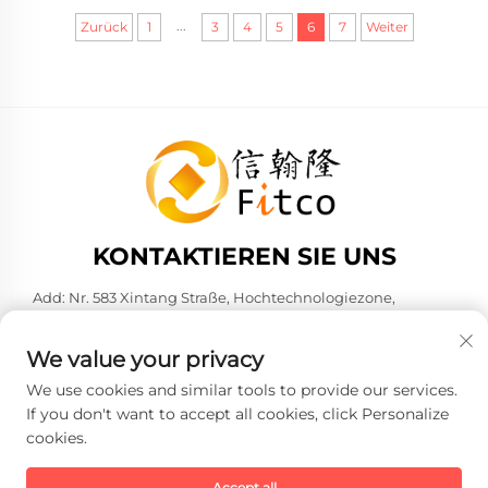
...
Zurück
1
3
4
5
6
7
Weiter
KONTAKTIEREN SIE UNS
Add: Nr. 583 Xintang Straße, Hochtechnologiezone,
Kunshan, Stadt Suzhou, Provinz Jiangsu, VR China. 215316
Tel.:
+86-137 6186 0079
We value your privacy
E-Mail:
[email protected]
We use cookies and similar tools to provide our services.
If you don't want to accept all cookies, click Personalize
cookies.
Copyright © 2026 Faith-Han Intelligent Technology Co., Ltd. Alle
Rechte vorbehalten. -
Datenschutzrichtlinie
Accept all