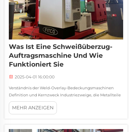
Was Ist Eine Schweißüberzug-
Auftragsmaschine Und Wie
Funktioniert Sie
2025-04-01 16:00:00
Verständnis der Weld-Overlay-Bedeckungsmaschinen
Definition und Kernzweck Industriezweige, die Metallteile
benötigen, die Korrosion und Verschleiß widerstehen,
MEHR ANZEIGEN
verlassen sich stark auf Weld-Overlay-
Bedeckungsmaschinen. Diese speziellen Schweißsysteme
beschichten Grundmetalle mit Schutz...