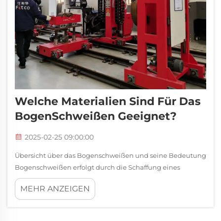
Welche Materialien Sind Für Das
BogenSchweißen Geeignet?
2025-02-25 09:00:00
Übersicht über das Bogenschweißen und seine Bedeutung
Bogenschweißen erfolgt durch die Schaffung eines
elektrischen Bogens zwischen Elektrode und Werkstück,
MEHR ANZEIGEN
der Metall schmilzt und Teile zusammenfügt. Fast jede
Branche setzt heutzutage auf diese Methode, ob sie
gebaut...