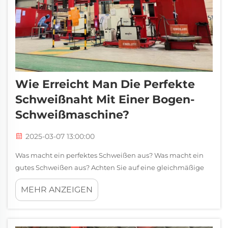
Wie Erreicht Man Die Perfekte
Schweißnaht Mit Einer Bogen-
Schweißmaschine?
2025-03-07 13:00:00
Was macht ein perfektes Schweißen aus? Was macht ein
gutes Schweißen aus? Achten Sie auf eine gleichmäßige
Durchdringung, eine glatte Perle und keine sichtbaren
MEHR ANZEIGEN
Fehler. Dazu braucht man Übung, mit vielen Aspekten, die
zusammenarbeiten...