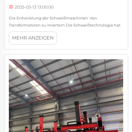
2025-03-13 13:00:00
Die Entwicklung der Schweißmaschinen: Von
Transformatoren zu Invertern Die Schweißtechnologie hat
einen langen Weg zurückgelegt, seitdem diese alten auf
MEHR ANZEIGEN
Transformatoren basierenden Maschinen vor Jahrzehnten
die Werkstätten übernahmen. Die frühen Modelle...