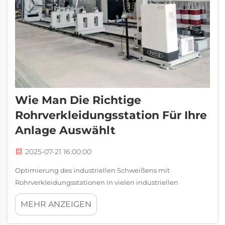
Wie Man Die Richtige
Rohrverkleidungsstation Für Ihre
Anlage Auswählt
2025-07-21 16:00:00
Optimierung des industriellen Schweißens mit
Rohrverkleidungsstationen In vielen industriellen
Umgebungen ist der Schutz von Rohrsystemen vor
MEHR ANZEIGEN
Korrosion, Verschleiß und Hitze entscheidend, um die
langfristige Effizienz zu gewährleisten und die