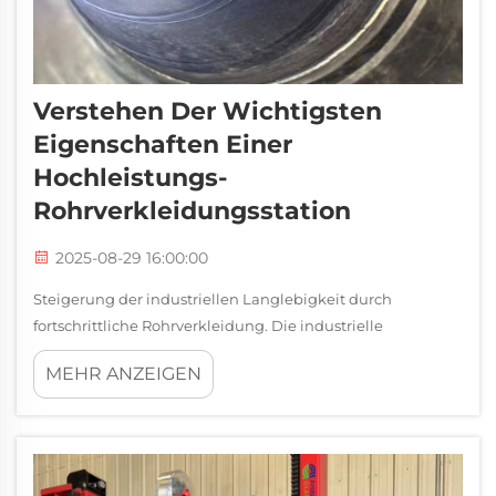
Verstehen Der Wichtigsten
Eigenschaften Einer
Hochleistungs-
Rohrverkleidungsstation
2025-08-29 16:00:00
Steigerung der industriellen Langlebigkeit durch
fortschrittliche Rohrverkleidung. Die industrielle
Infrastruktur hängt stark von zuverlässiger Ausrüstung ab,
MEHR ANZEIGEN
die hohen Drücken, Korrosion und kontinuierlichem
Betrieb standhalten kann. Rohre, die in der Öl-, Gas-,
petrochemischen und Energieerzeugungsindustrie...