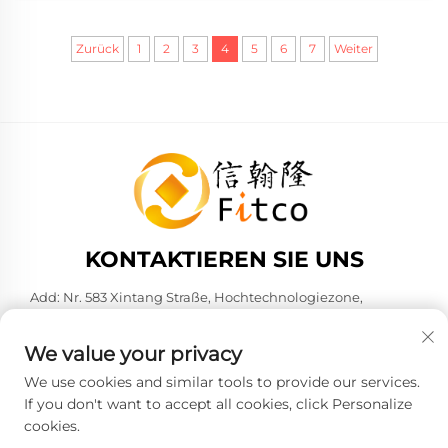
Wartungskosten zu reduzieren. Eine der effektivsten
Methoden zur Erreichung dieses Ziels ist der Einsatz von
Zurück
1
2
3
4
5
6
7
Weiter
Rohrverkleidungsstationen. Diese Stationen ermöglichen
es, die Oberflächen von Rohren mit schützenden
Materialien zu versehen, die deren Lebensdauer erheblich
verlängern. Dadurch wird nicht nur die
Systemzuverlässigkeit gesteigert, sondern auch der
Ressourcenverbrauch minimiert.
KONTAKTIEREN SIE UNS
Add: Nr. 583 Xintang Straße, Hochtechnologiezone,
Kunshan, Stadt Suzhou, Provinz Jiangsu, VR China. 215316
Tel.:
+86-137 6186 0079
We value your privacy
E-Mail:
[email protected]
We use cookies and similar tools to provide our services.
If you don't want to accept all cookies, click Personalize
cookies.