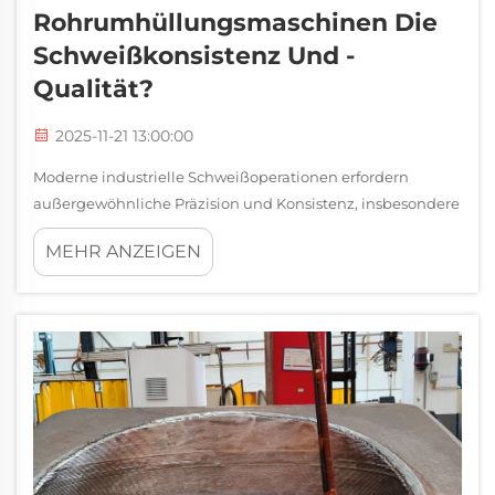
Rohrumhüllungsmaschinen Die
Schweißkonsistenz Und -
Qualität?
2025-11-21 13:00:00
Moderne industrielle Schweißoperationen erfordern
außergewöhnliche Präzision und Konsistenz, insbesondere
bei Anwendungen mit korrosionsbeständigen Auflagen
MEHR ANZEIGEN
und speziellen Rohrsystemen. Rohrumhüllungsmaschinen
haben sich als revolutionäre Lösungen etabliert, die t...