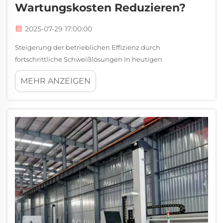
Wartungskosten Reduzieren?
2025-07-29 17:00:00
Steigerung der betrieblichen Effizienz durch
fortschrittliche Schweißlösungen In heutigen
anspruchsvollen Industrieumgebungen sind die
MEHR ANZEIGEN
Aufrechterhaltung der Betriebszeit und die Minimierung
der Wartungskosten die wichtigsten Prioritäten für
Anlagen, die ihre Produktivität verbessern möchten. Eine
der...