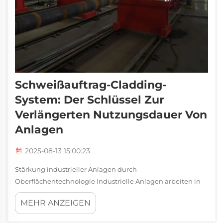
Schweißauftrag-Cladding-
System: Der Schlüssel Zur
Verlängerten Nutzungsdauer Von
Anlagen
2025-08-13 15:00:23
Stärkung industrieller Anlagen durch
Oberflächentechnologie Industrielle Anlagen arbeiten in
hoch beanspruchten Umgebungen, in denen Maschinen
MEHR ANZEIGEN
täglich Korrosion, Hitze und abreibenden Kräften
ausgesetzt sind. Komponenten wie Rohrleitungen,