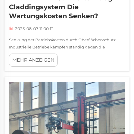
Claddingsystem Die
Wartungskosten Senken?
2025-08-07 11:00:12
Senkung der Betriebskosten durch Oberflächenschutz
Industrielle Betriebe kämpfen ständig gegen die
Herausforderungen von Verschleiß, Korrosion und
MEHR ANZEIGEN
Anlagenausfällen. Wenn Maschinen und Komponenten
vorzeitig versagen, müssen Unternehmen hohe...