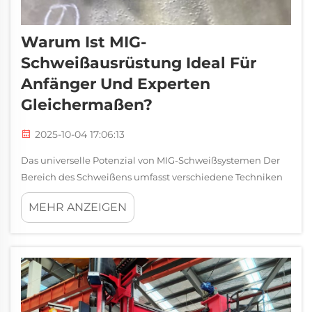
Warum Ist MIG-
Schweißausrüstung Ideal Für
Anfänger Und Experten
Gleichermaßen?
2025-10-04 17:06:13
Das universelle Potenzial von MIG-Schweißsystemen Der
Bereich des Schweißens umfasst verschiedene Techniken
und Werkzeuge, doch zeichnet sich die MIG-
MEHR ANZEIGEN
Schweißausrüstung als vielseitige Lösung aus, die die
Lücke zwischen Anfängerschweißern und erfahrenen
Fachkräften schließt...