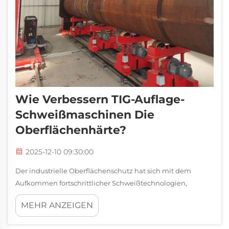
Wie Verbessern TIG-Auflage-
Schweißmaschinen Die
Oberflächenhärte?
2025-12-10 09:30:00
Der industrielle Oberflächenschutz hat sich mit dem
Aufkommen fortschrittlicher Schweißtechnologien,
insbesondere in Anwendungen mit außergewöhnlicher
MEHR ANZEIGEN
Haltbarkeit und Präzision, erheblich weiterentwickelt. TIG-
Auflageauftragschweißmaschinen stellen einen