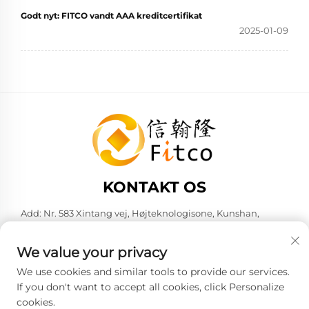
Godt nyt: FITCO vandt AAA kreditcertifikat
2025-01-09
KONTAKT OS
Add: Nr. 583 Xintang vej, Højteknologisone, Kunshan,
Suzhou by, Jiangsu provins, Kina. 215316
Tlf.:
+86-137 6186 0079
We value your privacy
E-mail:
[email protected]
We use cookies and similar tools to provide our services.
If you don't want to accept all cookies, click Personalize
cookies.