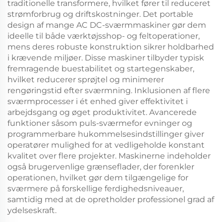
traditionelle transformere, hvilket fører til reduceret
strømforbrug og driftskostninger. Det portable
design af mange AC DC-sværmmaskiner gør dem
ideelle til både værktøjsshop- og feltoperationer,
mens deres robuste konstruktion sikrer holdbarhed
i krævende miljøer. Disse maskiner tilbyder typisk
fremragende buestabilitet og startegenskaber,
hvilket reducerer sprøjtel og minimerer
rengøringstid efter sværmning. Inklusionen af flere
sværmprocesser i ét enhed giver effektivitet i
arbejdsgang og øget produktivitet. Avancerede
funktioner såsom puls-sværmefor evninger og
programmerbare hukommelsesindstillinger giver
operatører mulighed for at vedligeholde konstant
kvalitet over flere projekter. Maskinerne indeholder
også brugervenlige grænseflader, der forenkler
operationen, hvilket gør dem tilgængelige for
sværmere på forskellige ferdighedsniveauer,
samtidig med at de opretholder professionel grad af
ydelseskraft.