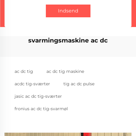
Indsend
svarmingsmaskine ac dc
ac dc tig
ac dc tig maskine
acdc tig-sværter
tig ac dc pulse
jasic ac dc tig-sværter
fronius ac dc tig-svarmøl