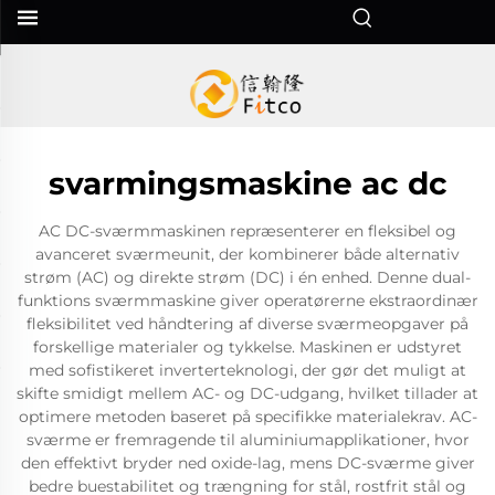
svarmingsmaskine ac dc
AC DC-sværmmaskinen repræsenterer en fleksibel og
avanceret sværmeunit, der kombinerer både alternativ
strøm (AC) og direkte strøm (DC) i én enhed. Denne dual-
funktions sværmmaskine giver operatørerne ekstraordinær
fleksibilitet ved håndtering af diverse sværmeopgaver på
forskellige materialer og tykkelse. Maskinen er udstyret
med sofistikeret inverterteknologi, der gør det muligt at
skifte smidigt mellem AC- og DC-udgang, hvilket tillader at
optimere metoden baseret på specifikke materialekrav. AC-
sværme er fremragende til aluminiumapplikationer, hvor
den effektivt bryder ned oxide-lag, mens DC-sværme giver
bedre buestabilitet og trængning for stål, rostfrit stål og