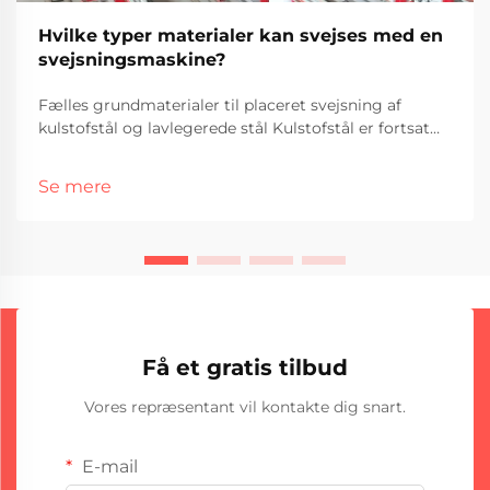
Hvilke typer materialer kan svejses med en
svejsningsmaskine?
Fælles grundmaterialer til placeret svejsning af
kulstofstål og lavlegerede stål Kulstofstål er fortsat
det foretrukne grundmateriale til placeret svejsning i
mange sektorer. Hvad er hovedårsagen? Det er
Se mere
billigere end alternativer og virker godt i...
Få et gratis tilbud
Vores repræsentant vil kontakte dig snart.
E-mail