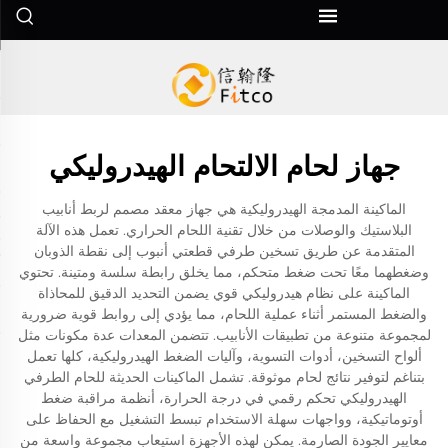
جهاز لحام الالتحام الهيدروليكي
الماكينة المدمجة الهيدروليكية هي جهاز معقد مصمم لربط أنابيب
البلاستيك والوصلات من خلال تقنية اللحام الحراري. تعمل هذه الآلة
المتقدمة عن طريق تسخين طرفي قطعتي أنبوب إلى نقطة الذوبان
وضغطهما معًا تحت ضغط متحكم، مما يخلق رابطة سلسة ومتينة. تحتوي
الماكينة على نظام هيدروليكي قوي يضمن التحديد الدقيق للمحاذاة
والضغط المستمر أثناء عملية اللحام، مما يؤدي إلى روابط قوية ضرورية
لمجموعة متنوعة من تطبيقات الأنابيب. تتضمن المعدات عدة مكونات مثل
ألواح التسخين، أدوات التسوية، وآليات الضغط الهيدروليكية، كلها تعمل
بتناغم لتوفير نتائج لحام موثوقة. تشمل الماكينات الحديثة للحام الطرفي
الهيدروليكي تحكم رقمي في درجة الحرارة، أنظمة مراقبة ضغط
أوتوماتيكية، وواجهات سهلة الاستخدام تبسط التشغيل مع الحفاظ على
معايير الجودة الصارمة. يمكن لهذه الأجهزة استيعاب مجموعة واسعة من