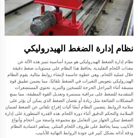
نظام إدارة الضغط الهيدروليكي
نظام إدارة الضغط الهيدروليكي هو ميزة أساسية تميز هذه الآلة عن
معدات اللحام التقليدية. يحافظ هذا النظام على مستويات ضغط دقيقة
خلال عملية اللحام، وهي خطوة حاسمة لإنشاء روابط مثالية. يقوم النظام
الهيدروليكي بتعويض التغيرات في الضغط تلقائيًا، مما يضمن تطبيق قوة
متسقة أثناء المراحل الحرجة للتسخين والتبريد. تحتوي المستشعرات
المتقدمة للضغط على مراقبة مستمرة وتعديل القوة المطبقة، مما يمنع
المشكلات الشائعة مثل زيادة أو نقصان الضغط الذي يمكن أن يؤثر على
سلامة الروابط. يتضمن النظام أيضًا آليات إفراج تلقائي عن الضغط لضمان
السلامة والتحكم الدقيق أثناء دورة اللحام. هذه القدرة المتطورة على إدارة
الضغط تمكن الجهاز من التعامل مع مجموعة واسعة من أحجام وأنواع
الأنابيب بينما يحافظ على ظروف اللحام المثلى. يساهم اعتمادية النظام
ودقة أدائه بشكل كبير في جودة الروابط النهائية للأنابيب.