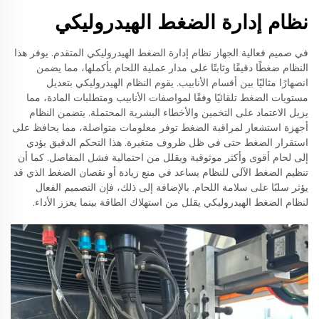
نظام إدارة الضغط الهيدروليكي
في صميم فعالية الجهاز نظام إدارة الضغط الهيدروليكي المتقدم. يوفر هذا
النظام ضغطًا دقيقًا وثابتًا على مدار عملية اللحام بأكملها، مما يضمن
انصهارًا مثاليًا بين أقسام الأنابيب. يقوم النظام الهيدروليكي بتعديل
مستويات الضغط تلقائيًا وفقًا لمواصفات الأنابيب ومتطلبات المادة، مما
يزيل الاعتماد على التخمين والأخطاء البشرية المحتملة. يتضمن النظام
أجهزة استشعار لمراقبة الضغط توفر معلومات متواصلة، مما يحافظ على
استقرار الضغط حتى في ظل ظروف متغيرة. هذا التحكم الدقيق يؤدي
إلى لحام أقوى وأكثر موثوقية ويقلل من احتمالية فشل المفاصل. كما أن
تنظيم الضغط الآلي للنظام يساعد في منع زيادة أو نقصان الضغط الذي قد
يؤثر سلبًا على سلامة اللحام. بالإضافة إلى ذلك، فإن التصميم الفعال
لنظام الضغط الهيدروليكي يقلل من استهلاك الطاقة بينما يعزز الأداء.