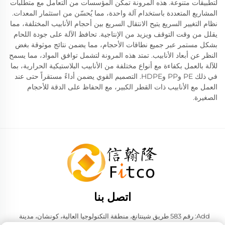
لتطبيقات متنوعة. هذه المرونة تمكن المؤسسات من التعامل مع متطلبات
المشاريع المتعددة باستخدام آلة واحدة، مما يُحسّن من استثمار المعدات.
نظام التغيير السريع يتيح الانتقال السريع بين أحجام الأنابيب المختلفة، مما
يقلل من وقت التوقف ويزيد من الإنتاجية. تحافظ الآلة على جودة اللحام
بشكل مستمر عبر جميع نطاقات الأحجام، مما يضمن نتائج موثوقة بغض
النظر عن أبعاد الأنابيب. تمتد هذه المرونة لتشمل توافق المواد، مما يسمح
للآلة بالعمل بكفاءة مع أنواع مختلفة من الأنابيب البلاستيكية الحرارية، بما
في ذلك PE وPP وHDPE. التصميم القوي يضمن أداءً مستقراً حتى عند
العمل مع الأنابيب ذات القطر الكبير، مع الحفاظ على الدقة للأحجام
الصغيرة.
اتصل بنا
Add: رقم 583 طريق شينتانغ، منطقة التكنولوجيا العالية، كونشان، مدينة