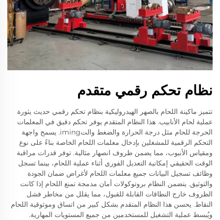
نظام تحكم رقمي متقدم
تتميز ماكينة اللحام بالصهر الهيدروليكية بنظام تحكم رقمي حديث يثورة
عملية لحام الأنابيب. هذا النظام المتقدم يوفر تحكم دقيق في المعلمات
الحرجة للحام مثل درجة الحرارة والضغط والتiming. يسمح واجهة
التحكم الرقمية للمشغلين بإدخال معلمات اللحام الخاصة بناءً على نوع
ومقياس الأنبوب، مما يضمن ظروف انصهار مثالية. توفر قدرات مراقبة
الوقت الحقيقي إمكانية التعديل الفوري أثناء عملية اللحام، بينما تسجل
وظائف تسجيل البيانات جميع معلمات اللحام لأغراض ضمان الجودة
والتوثيق. يتضمن النظام بروتوكولات أمان مدمجة تمنع اللحام إذا كانت
الظروف خارج النطاقات القابلة للقبول، مما يقلل من مخاطر فشل
النقاط. يحسن هذا النظام المتقدم بشكل كبير من اتساق وموثوقية اللحام
ويُبسط عملية التشغيل للمستخدمين من جميع المستويات المهارية.