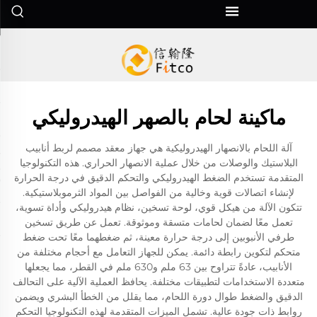
ماكينة لحام بالصهر الهيدروليكي
آلة اللحام بالانصهار الهيدروليكية هي جهاز معقد مصمم لربط أنابيب
البلاستيك والوصلات من خلال عملية الانصهار الحراري. هذه التكنولوجيا
المتقدمة تستخدم الضغط الهيدروليكي والتحكم الدقيق في درجة الحرارة
لإنشاء اتصالات قوية وخالية من الفواصل بين المواد الثرموبلاستيكية.
تتكون الآلة من هيكل قوي، لوحة تسخين، نظام هيدروليكي وأداة تسوية،
تعمل معًا لضمان لحامات متسقة وموثوقة. تعمل عن طريق تسخين
طرفي الأنبوبين إلى درجة حرارة معينة، ثم ضغطهما معًا تحت ضغط
متحكم لتكوين رابطة دائمة. يمكن للجهاز التعامل مع أحجام مختلفة من
الأنابيب، عادةً تتراوح بين 63 ملم و630 ملم في القطر، مما يجعلها
متعددة الاستخدامات لتطبيقات مختلفة. يحافظ العملية الآلية على التحالف
الدقيق والضغط طوال دورة اللحام، مما يقلل من الخطأ البشري ويضمن
روابط ذات جودة عالية. تشمل الميزات المتقدمة لهذه التكنولوجيا التحكم