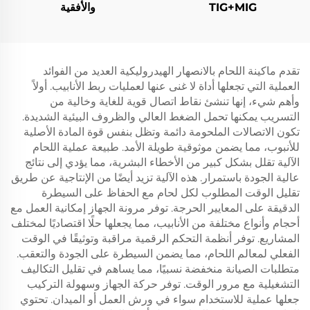
TIG+MIG
والأفقية
تقدم ماكينة اللحام بالانصهار الهيدروليكية العديد من الفوائد
العملية التي تجعلها أداة لا غنى عنها لعمليات ربط الأنابيب. أولاً
وأهم شيء، إنها تنشئ نقاط اتصال قوية للغاية وخالية من
التسريب يمكنها تحمل الضغط العالي والظروف البيئية الشديدة.
تكون الاتصالات الملحومة دائمة وتظل بنفس قوة المادة الأصلية
للأنبوب، مما يضمن موثوقية طويلة الأمد. طبيعة عملية اللحام
الآلية تقلل بشكل كبير من الأخطاء البشرية، مما يؤدي إلى نتائج
عالية الجودة باستمرار. هذه الآلية تزيد أيضًا من الإنتاجية عن طريق
تقليل الوقت المطلوب لكل لحام مع الحفاظ على السيطرة
الدقيقة على المعايير الحرجة. توفر مرونة الجهاز إمكانية العمل مع
أحجام وأنواع مختلفة من الأنابيب، مما يجعلها حلًا اقتصاديًا لمختلف
المشاريع. توفر أنظمة التحكم الرقمية مراقبة وتوثيقًا في الوقت
الفعلي لمعالم اللحام، مما يضمن السيطرة على الجودة والتعقب.
متطلبات الصيانة منخفضة نسبيًا، مما يساهم في تقليل التكاليف
التشغيلية مع مرور الوقت. توفر حركة الجهاز وسهولة التركيب
جعلها عملية للاستخدام سواء في ورش العمل أو الميدان. تحتوي