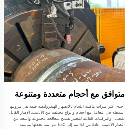
متوافق مع أحجام متعددة ومتنوعة
إحدى أكثر ميزات ماكينة اللحام بالانصهار الهيدروليكية قيمة هي مرونتها
المذهلة في التعامل مع أحجام وأنواع مختلفة من الأنابيب. الإطار القابل
للتعديل والتركيبات القابلة للتغيير تسمح بمعالجة مجموعة واسعة من
أقطار الأنابيب، عادةً من 63 مم إلى 630 مم، مما يجعلها مناسبة