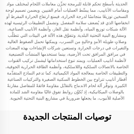
الحديثة بأسطح تحكم قابلة للبرمجة تخزِّن معاملات اللحام لمختلف مواد
ومقاسات الأنابيب، مما يبسِّط العمليات أمام الفنيين. ويضمن تصميم لوحة
التسخين توزيعًا متجانسًا لدرجة الحرارة، فيمنع ارتفاع الحرارة المفرط أو
انخفاضها الذي قد يُضعف سلامة المفصل. وتشمل التطبيقات الرئيسية لهذه
الآلة شبكات توزيع المياه، وأنظمة نقل الغاز، وأنظمة الأنابيب الصناعية،
ومشاريع البنية التحتية البلدية. وتتفوَّق هذه الآلة في البيئات التي تتطلَّب
وصلاتٍ طويلة الأمدٍ وخاليةٍ من التسرب، ويمكنها تحمل الضغوط العالية
والتغيرات في درجات الحرارة. وتستعين شركات الإنشاءات بهذه المعدات
في مرافق المرافق تحت الأرضية، بينما تستخدمها المنشآت التصنيعية
لأنظمة أنابيب العمليات. ويمتد تنوع استخداماتها ليشمل تركيب القنوات
الخاصة بالاتصالات السلكية واللاسلكية، وأنظمة الطاقة الحرارية الجوفية،
والتطبيقات الخاصة بمعالجة المواد الكيميائية. كما تدعم النماذج المتقدِّمة
أقطار أنابيب تتراوح بين الخطوط السكنية الصغيرة والتركيبات الصناعية
الكبيرة. وتوفِّر آلة لحام الاندماج بالتقابُل مقاومةً فائقةً للمفاصل مقارنةً
بالوصلات الميكانيكية، إذ تُكوِّن روابط تفوق غالبًا مقاومة الشد للمادة
الأصلية للأنبوب، ما يجعلها ضروريةً في مشاريع البنية التحتية الحيوية.
توصيات المنتجات الجديدة