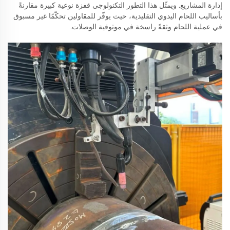
إدارة المشاريع. ويمثّل هذا التطور التكنولوجي قفزة نوعية كبيرة مقارنةً
بأساليب اللحام اليدوي التقليدية، حيث يوفّر للمقاولين تحكّمًا غير مسبوق
في عملية اللحام وثقةً راسخة في موثوقية الوصلات.