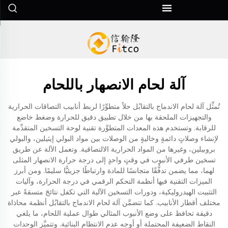
آلة لحام الانصهار باللحام
تُمثِّل آلة لحام الاندماج بالتقابُل حلاً متطوِّرًا لربط أنابيب التصاقات الحرارية
والتجهيزات الملحقة بها من خلال تطبيق دقيق للحرارة وضغط خاضع
للرقابة. وتستخدم هذه المعدات المتطوِّرة تقنية لوحة التسخين المتقدِّمة
لإنشاء وصلاتٍ دائمةٍ وخاليةٍ من الوصلات بين مواد البولي إيثيلين، والبولي
بروبيلين، وغيرها من المواد الحرارية الالتصاقية. وتعمل الآلة عن طريق
تسخين طرفي الأنبوب في وقتٍ واحدٍ إلى درجة حرارة الانصهار المثلى
لهما، مما يضمن تدفُّقًا متجانسًا للمادة وارتباطًا جزيئيًّا سليمًا. ومن أبرز
الميزات التقنية فيها أنظمة التحكم الرقمي في درجة الحرارة، وآليات
التثبيت الهيدروليكية، ودورات التسخين الآلية التي تكفل نتائجَ متسقةً عبر
مختلف أقطار الأنابيب. كما تتضمَّن آلة لحام الاندماج بالتقابُل أنظمة محاذاة
دقيقة تحافظ على وضع الأنبوب المثالي طوال عملية اللحام، ما يلغي
النقاط الضعيفة المحتملة أو أوجه عدم الانتظام البنائية. وتتميَّز الوحدات