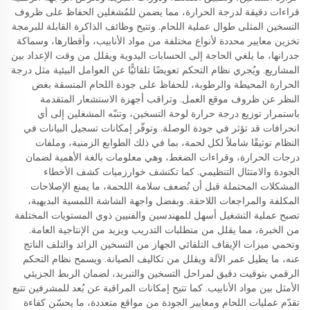
قراءات دقيقة لدرجة الحرارة، مما يضمن للمُشغلين الحفاظ على ظروف
التسخين المثلى طوال عملية اللحام. وتتيح وظائف الذاكرة القابلة للبرمجة
تخزين معايير محددة لأنواع مختلفة من مواد الأنابيب، وأقطارها، وسماكة
جدرانها، ما يلغي الحاجة إلى الحسابات اليدوية ويقلل من وقت الإعداد بين
المشاريع. ويُجري نظام التحكم تعويضًا تلقائيًّا عن العوامل البيئية مثل درجة
الحرارة المحيطة والرطوبة، للحفاظ على جودة اللحام المتسقة بغض
النظر عن ظروف موقع العمل. وتراقب أجهزة الاستشعار المتقدمة
باستمرار توزيع درجة حرارة لوحة التسخين، وتنبّه المشغلين إلى أي
انحرافات قد تؤثر في جودة الوصلة. وتوفّر إمكانات تسجيل البيانات في
النظام توثيقًا شاملاً لكل لحمة، بما في ذلك الطوابع الزمنية، وملفات
درجات الحرارة، وقراءات الضغط، وهي معلومات بالغة الأهمية لضمان
الجودة والامتثال التنظيمي. كما تكتشف خوارزميات كشف الأخطاء
المشكلات المحتملة قبل أن تُضعف سلامة اللحمة، ما يمنع الإصلاحات
المكلفة والمراجعات اللاحقة. وبفضل واجهة الشاشة اللمسية البديهية،
تصبح عملية التشغيل أسهل للمهندسين والفنيين ذوي المستويات المختلفة
من الخبرة، مما يقلل من متطلبات التدريب ويزيد من الإنتاجية العامة.
وتحمي ميزات الإيقاف التلقائي الجهاز من التسخين الزائد والتلف الناتج
عنه، ما يطيل عمر الآلة ويقلل من تكاليف الصيانة. ويسمح نظام التحكم
الرقمي بتوقيت دقيق لمراحل التسخين والتبريد، لضمان الربط الجزيئي
الأمثل بين مواد الأنابيب. كما تتيح إمكانات المراقبة عن بُعد للمشرفين تتبع
تقدّم عمليات اللحام ومعايير الجودة من مواقع متعددة، ما يحسّن كفاءة