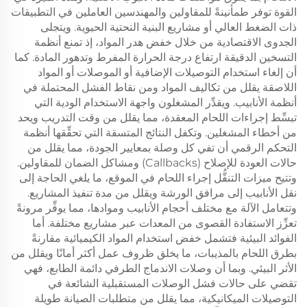
القوة توفر طمأنينةً للمقاولين والمهندسين العاملين في التطبيقات
ذات الضغط العالي أو مشاريع البنية التحتية الحيوية. ويتجلى
الجدوى الاقتصادية من خلال خفض هدر المواد، إذ تمنع أنظمة
التسخين الدقيقة ارتفاع درجة الحرارة المفرط وتدهور المادة. كما
أن إلغاء استخدام التوصيلات الإضافية أو الموصلات أو المواد
اللاصقة يقلل من تكاليف المواد ومن نقاط الفشل المحتملة في
أنظمة الأنابيب. ويقدِّر المشغلون واجهة الاستخدام الودية التي
تبسِّط إجراءات اللحام المعقدة، مما يقلل من وقت التدريب ويحد
من أخطاء المشغلين. وتكفل النتائج المتسقة التي تحقِّقها أنظمة
التحكم الرقمي أن تفي كل وصلة بمعايير الجودة، مما يقلل من
حالات العودة للإصلاح (Callbacks) ومشاكل الضمان للمقاولين.
وتتيح ميزات التنقُّل إجراء اللحام في الموقع، ما يلغي الحاجة إلى
نقل الأنابيب إلى مرافق الورشة ويقلل من مدة تنفيذ المشاريع.
وتتعامل الآلة مع مختلف أحجام الأنابيب وموادها، مما يوفِّر مرونةً
تعزِّز الاستفادة القصوى من المعدات عبر مشاريع مختلفة. أما
الفوائد البيئية فتشمل خفض استخدام المواد الكيميائية مقارنةً
بطرق اللحام بالمذيبات، ما يخلق ظروف عمل أكثر أمانًا ويقلل من
الأثر البيئي. وبما أن وصلات الاندماج الطرفي دائمة الطابع، فهي
تقضي على حالات فشل الوصلات المستقبلية الشائعة في
التوصيلات الميكانيكية، مما يقلل من متطلبات الصيانة طويلة