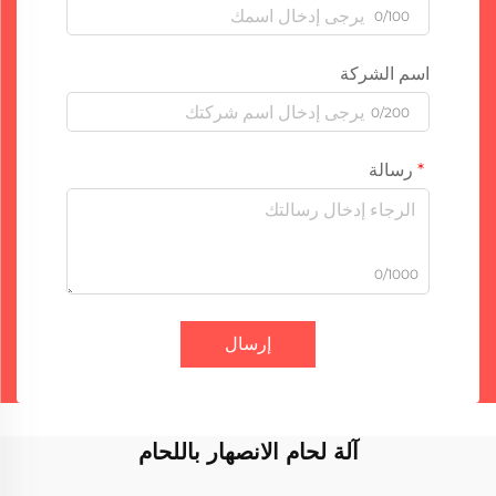
0/100
اسم الشركة
0/200
رسالة
0/1000
إرسال
آلة لحام الانصهار باللحام