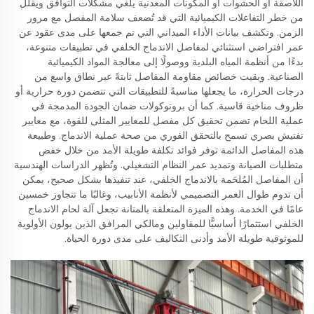
اللاصقة أو الحشوات أو المكونات المعدنية يلغي مشكلات التوافق ويقلل
من خطر التفاعلات الكيميائية التي قد تُضعف سلامة المفصل مع مرور
الزمن. وتكشف بيانات الأداء الميداني التي تم جمعها على مدى عقود عن
عمر افتراضي استثنائي لمفاصل الاندماج الخلفي في تطبيقات متنوعة،
بدءًا من أنظمة المياه البلدية ووصولًا إلى معالجة المواد الكيميائية
الصناعية. وبقيت خصائص مقاومة المفاصل ثابتةً عبر نطاق واسع من
درجات الحرارة، ما يجعلها مناسبةً للتطبيقات التي تتضمن دورة حرارية أو
ظروف مناخية قاسية. كما أن بروتوكولات ضمان الجودة المدمجة في
عملية اللحام تضمن تحقيق كل مفصل للمعايير المثلى للقوة، مع معايير
تفتيش بصري تسمح بالتحقق الفوري من صحة عملية الاندماج. وطبيعة
هذه المفاصل الدائمة توفر فوائد تكلفة طويلة الأمد من خلال خفض
متطلبات الصيانة وتمديد عمر النظام التشغيلي. وتُظهر الدراسات الهندسية
أن المفاصل المُلحَمة بالاندماج الخلفي، عند تنفيذها بشكل صحيح، يمكن
أن تدوم طوال العمر التصميمي لأنظمة الأنابيب، وغالبًا ما تتجاوز خمسين
عامًا في الخدمة. وهذه الميزة المتعلقة بالمتانة تجعل آلة لحام الاندماج
الخلفي استثمارًا أساسيًّا للمقاولين ومالكي المرافق الذين يولون الأولوية
للموثوقية طويلة الأمد وأدنى التكاليف على مدى دورة الحياة.