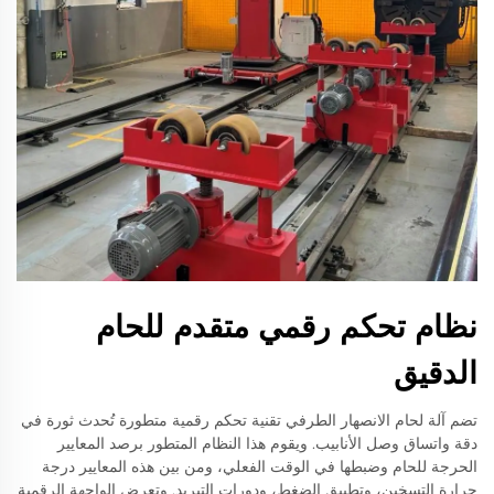
نظام تحكم رقمي متقدم للحام
الدقيق
تضم آلة لحام الانصهار الطرفي تقنية تحكم رقمية متطورة تُحدث ثورة في
دقة واتساق وصل الأنابيب. ويقوم هذا النظام المتطور برصد المعايير
الحرجة للحام وضبطها في الوقت الفعلي، ومن بين هذه المعايير درجة
حرارة التسخين، وتطبيق الضغط، ودورات التبريد. وتعرض الواجهة الرقمية