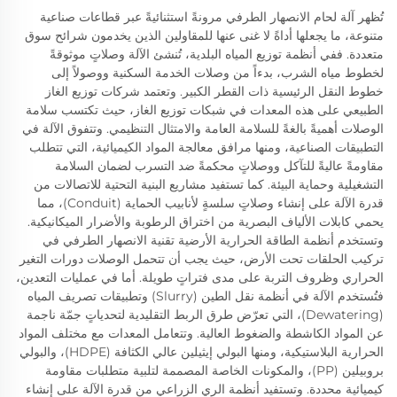
تُظهر آلة لحام الانصهار الطرفي مرونةً استثنائيةً عبر قطاعات صناعية
متنوعة، ما يجعلها أداةً لا غنى عنها للمقاولين الذين يخدمون شرائح سوق
متعددة. ففي أنظمة توزيع المياه البلدية، تُنشئ الآلة وصلاتٍ موثوقةً
لخطوط مياه الشرب، بدءاً من وصلات الخدمة السكنية ووصولاً إلى
خطوط النقل الرئيسية ذات القطر الكبير. وتعتمد شركات توزيع الغاز
الطبيعي على هذه المعدات في شبكات توزيع الغاز، حيث تكتسب سلامة
الوصلات أهميةً بالغةً للسلامة العامة والامتثال التنظيمي. وتتفوق الآلة في
التطبيقات الصناعية، ومنها مرافق معالجة المواد الكيميائية، التي تتطلب
مقاومةً عاليةً للتآكل ووصلاتٍ محكمةً ضد التسرب لضمان السلامة
التشغيلية وحماية البيئة. كما تستفيد مشاريع البنية التحتية للاتصالات من
قدرة الآلة على إنشاء وصلاتٍ سلسةٍ لأنابيب الحماية (Conduit)، مما
يحمي كابلات الألياف البصرية من اختراق الرطوبة والأضرار الميكانيكية.
وتستخدم أنظمة الطاقة الحرارية الأرضية تقنية الانصهار الطرفي في
تركيب الحلقات تحت الأرض، حيث يجب أن تتحمل الوصلات دورات التغير
الحراري وظروف التربة على مدى فتراتٍ طويلة. أما في عمليات التعدين،
فتُستخدم الآلة في أنظمة نقل الطين (Slurry) وتطبيقات تصريف المياه
(Dewatering)، التي تعرّض طرق الربط التقليدية لتحدياتٍ جمّة ناجمة
عن المواد الكاشطة والضغوط العالية. وتتعامل المعدات مع مختلف المواد
الحرارية البلاستيكية، ومنها البولي إيثيلين عالي الكثافة (HDPE)، والبولي
بروبيلين (PP)، والمكونات الخاصة المصممة لتلبية متطلبات مقاومة
كيميائية محددة. وتستفيد أنظمة الري الزراعي من قدرة الآلة على إنشاء