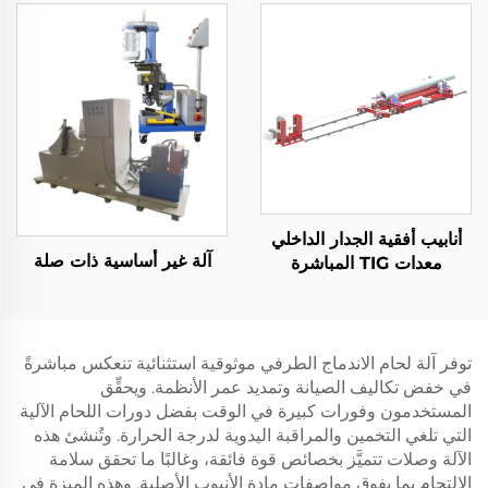
أنابيب أفقية الجدار الداخلي
آلة غير أساسية ذات صلة
معدات TIG المباشرة
توفر آلة لحام الاندماج الطرفي موثوقية استثنائية تنعكس مباشرةً
في خفض تكاليف الصيانة وتمديد عمر الأنظمة. ويحقِّق
المستخدمون وفورات كبيرة في الوقت بفضل دورات اللحام الآلية
التي تلغي التخمين والمراقبة اليدوية لدرجة الحرارة. وتُنشئ هذه
الآلة وصلات تتميَّز بخصائص قوة فائقة، وغالبًا ما تحقق سلامة
الالتحام بما يفوق مواصفات مادة الأنبوب الأصلية. وهذه الميزة في