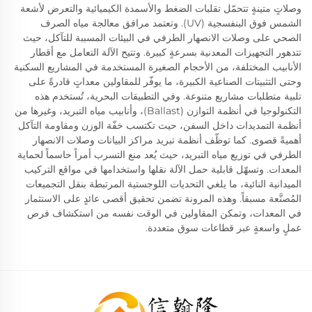
وصلاتٍ متينةٍ تتحمّل تقلبات الضغط والأسمدة الكيميائية والتعرض لأشعة
الشمس فوق البنفسجية (UV). وتعتمد مرافق معالجة مياه الصرف
الصحي على وصلات الانصهار الطرفي في البيئات المسببة للتآكل، حيث
تتدهور التجهيزات المعدنية بسرعةٍ كبيرة. وتتيح الآلة التعامل مع أقطار
الأنابيب المختلفة، من الأحجام الصغيرة المستخدمة في المشاريع السكنية
وحتى التثبيتات الصناعية الكبيرة، ما يوفّر للمقاولين معداتٍ قادرةً على
تلبية متطلبات مشاريع متنوعة. وفي التطبيقات البحرية، تُستخدم هذه
التكنولوجيا في أنظمة التوازن (Ballast)، وأنابيب مياه التبريد، وغيرها من
أنظمة التمديدات داخل السفن، حيث تكتسب خفّة الوزن ومقاومة التآكل
أهميةً قصوى. كما توظّف أنظمة تبريد مراكز البيانات وصلات الانصهار
الطرفي في توزيع مياه التبريد، حيث يُعد منع التسرب أمراً حاسماً لحماية
المعدات. وتسهّل قابلية حمل الآلة نقلها واستخدامها في مواقع التركيب
الميدانية النائية، ما يلغي التحديات اللوجستية المرتبطة بنقل التجميعات
المُصنَّعة مسبقاً. وهذه المرونة تضمن تحقيق أقصى عائدٍ على الاستثمار
في المعدات، وتمكن المقاولين في الوقت نفسه من استكشاف فرص
عملٍ واسعةٍ عبر قطاعات سوق متعددة.