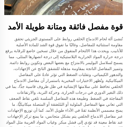
قوة مفصل فائقة ومتانة طويلة الأمد
تُنشئ آلة لحام الاندماج الخلفي روابط على المستوى الجزيئي تحقق
مقاومة استثنائية للمفاصل، وغالبًا ما تفوق قوة الشد للمادة الأصلية
للأنابيب. ويحدث هذا الالتحام المتفوق من خلال تسخين خاضع للرقابة يرفع
درجة حرارة المواد الحرارية البلاستيكية إلى درجة انصهارها المثلى، مما
يسمح لسلاسل البوليمر بالامتزاج مع بعضها البعض وتكوين روابط دائمة.
وتتميز المفاصل الناتجة بمقاومة مذهلة للتشقق الناتج عن الإجهادات،
والتدهور الكيميائي، وتقلبات الضغط التي تؤثر عادةً على المفاصل
الميكانيكية. وتُظهر الاختبارات المخبرية باستمرار أن مفاصل الاندماج
الخلفي تحافظ على سلامتها الإنشائية في ظل ظروف قاسية جدًّا، بما في
ذلك التغير الدوري في درجات الحرارة، وحركة التربة، والارتفاعات
المفاجئة في الضغط. وطبيعة هذه المفاصل السلسة تلغي نقاط الضعف
التي تعاني منها المفاصل الملولبة أو المُلصَقة أو المتصلة ميكانيكيًّا، ما
يمنح مصممي الأنظمة ثقةً في الأداء طويل الأمد. كما أن توزيع الإجهادات
عبر مفاصل الاندماج الخلفي يتم بشكل متجانس، ما يمنع تركز الإجهادات
عند نقاط معينة قد تؤدي إلى فشل مبكر. وغياب المواد الغريبة مثل المواد