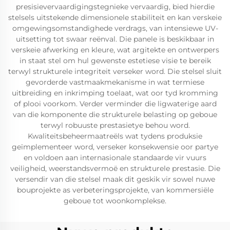
presisievervaardigingstegnieke vervaardig, bied hierdie
stelsels uitstekende dimensionele stabiliteit en kan verskeie
omgewingsomstandighede verdrags, van intensiewe UV-
uitsetting tot swaar reënval. Die panele is beskikbaar in
verskeie afwerking en kleure, wat argitekte en ontwerpers
in staat stel om hul gewenste estetiese visie te bereik
terwyl strukturele integriteit verseker word. Die stelsel sluit
gevorderde vastmaakmekanisme in wat termiese
uitbreiding en inkrimping toelaat, wat oor tyd kromming
of plooi voorkom. Verder verminder die ligwaterige aard
van die komponente die strukturele belasting op geboue
terwyl robuuste prestasietye behou word.
Kwaliteitsbeheermaatreëls wat tydens produksie
geïmplementeer word, verseker konsekwensie oor partye
en voldoen aan internasionale standaarde vir vuurs
veiligheid, weerstandsvermoë en strukturele prestasie. Die
versendir van die stelsel maak dit geskik vir sowel nuwe
bouprojekte as verbeteringsprojekte, van kommersiële
geboue tot woonkomplekse.