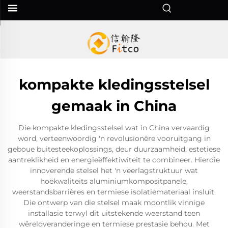
kompakte kledingsstelsel
gemaak in China
Die kompakte kledingsstelsel wat in China vervaardig
word, verteenwoordig 'n revolusionêre vooruitgang in
geboue buitesteekoplossings, deur duurzaamheid, estetiese
aantreklikheid en energieëffektiwiteit te combineer. Hierdie
innoverende stelsel het 'n veerlagstruktuur wat
hoëkwaliteits aluminiumkompositpanele,
weerstandsbarrières en termiese isolatiemateriaal insluit.
Die ontwerp van die stelsel maak moontlik vinnige
installasie terwyl dit uitstekende weerstand teen
wêreldveranderinge en termiese prestasie behou. Met