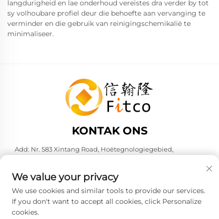
langdurigheid en lae onderhoud vereistes dra verder by tot
sy volhoubare profiel deur die behoefte aan vervanging te
verminder en die gebruik van reinigingschemikalië te
minimaliseer.
KONTAK ONS
Add: Nr. 583 Xintang Road, Hoëtegnologiegebied,
Kunshan, Stad Suzhou, Provinsie Jiangsu, V.R. China. 215316
Tel:
+86-137 6186 0079
We value your privacy
E-pos:
[email protected]
We use cookies and similar tools to provide our services.
If you don't want to accept all cookies, click Personalize
cookies.