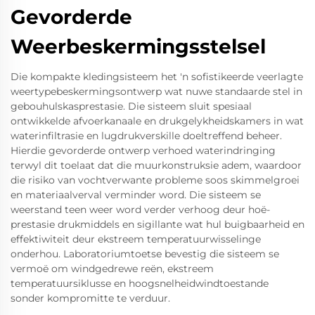
Gevorderde
Weerbeskermingsstelsel
Die kompakte kledingsisteem het 'n sofistikeerde veerlagte
weertypebeskermingsontwerp wat nuwe standaarde stel in
gebouhulskasprestasie. Die sisteem sluit spesiaal
ontwikkelde afvoerkanaale en drukgelykheidskamers in wat
waterinfiltrasie en lugdrukverskille doeltreffend beheer.
Hierdie gevorderde ontwerp verhoed waterindringing
terwyl dit toelaat dat die muurkonstruksie adem, waardoor
die risiko van vochtverwante probleme soos skimmelgroei
en materiaalverval verminder word. Die sisteem se
weerstand teen weer word verder verhoog deur hoë-
prestasie drukmiddels en sigillante wat hul buigbaarheid en
effektiwiteit deur ekstreem temperatuurwisselinge
onderhou. Laboratoriumtoetse bevestig die sisteem se
vermoë om windgedrewe reën, ekstreem
temperatuursiklusse en hoogsnelheidwindtoestande
sonder kompromitte te verduur.