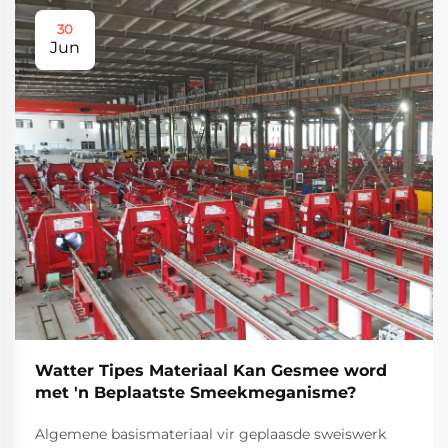
30
Jun
Watter Tipes Materiaal Kan Gesmee word
met 'n Beplaatste Smeekmeganisme?
Algemene basismateriaal vir geplaasde sweiswerk