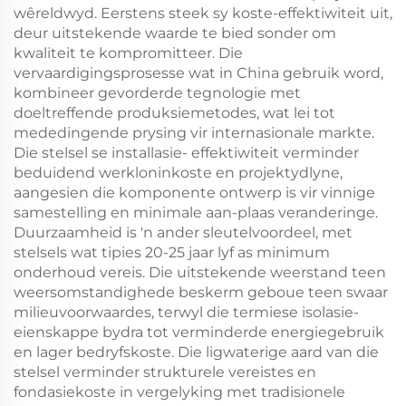
wêreldwyd. Eerstens steek sy koste-effektiwiteit uit,
deur uitstekende waarde te bied sonder om
kwaliteit te kompromitteer. Die
vervaardigingsprosesse wat in China gebruik word,
kombineer gevorderde tegnologie met
doeltreffende produksiemetodes, wat lei tot
mededingende prysing vir internasionale markte.
Die stelsel se installasie- effektiwiteit verminder
beduidend werkloninkoste en projektydlyne,
aangesien die komponente ontwerp is vir vinnige
samestelling en minimale aan-plaas veranderinge.
Duurzaamheid is 'n ander sleutelvoordeel, met
stelsels wat tipies 20-25 jaar lyf as minimum
onderhoud vereis. Die uitstekende weerstand teen
weersomstandighede beskerm geboue teen swaar
milieuvoorwaardes, terwyl die termiese isolasie-
eienskappe bydra tot verminderde energiegebruik
en lager bedryfskoste. Die ligwaterige aard van die
stelsel verminder strukturele vereistes en
fondasiekoste in vergelyking met tradisionele