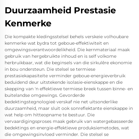
Duurzaamheid Prestasie
Kenmerke
Die kompakte kledingsstelsel behels verskeie volhoubare
kenmerke wat bydra tot geboue-effektiwiteit en
omgewingsverantwoordelikheid. Die kernmateriaal maak
gebruik van hergebruikte inhoud en is self volkome
herbruikbaar, wat die beginsels van die sirkulêre ekonomie
in bou ondersteun. Die stelsel se termiese
prestasiekapasiteite verminder geboue-energieverbruik
beduidend deur uitstekende isolasie-eienskappe en die
skepping van 'n effektiewe termiese breek tussen binne- en
buitelandse omgewings. Gevorderde
bedektingstegnologieë verskaf nie net uitsonderlike
duurzaamheid, maar sluit ook sonreflektante eienskappe in
wat help om hitteopname te bestuur. Die
vervaardigingsproses maak gebruik van watergebasseerde
bedektings en energie-effektiewe produksiemetodes, wat
die omgewingsinvloed verminder. Die stelsel se