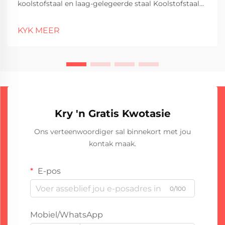
koolstofstaal en laag-gelegeerde staal Koolstofstaal
bly die keuse as basismateriaal vir geplaasde
sweiswerk in baie sektore. Wat is die hoofredes? Dit is
KYK MEER
eenvoudig goedkoper as alternatiewe en werk goed
in s...
Kry 'n Gratis Kwotasie
Ons verteenwoordiger sal binnekort met jou
kontak maak.
E-pos
0/100
Mobiel/WhatsApp