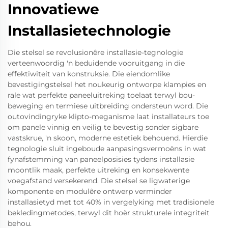
Innovatiewe
Installasietechnologie
Die stelsel se revolusionêre installasie-tegnologie
verteenwoordig 'n beduidende vooruitgang in die
effektiwiteit van konstruksie. Die eiendomlike
bevestigingstelsel het noukeurig ontworpe klampies en
rale wat perfekte paneeluitreking toelaat terwyl bou-
beweging en termiese uitbreiding ondersteun word. Die
outovindingryke klipto-meganisme laat installateurs toe
om panele vinnig en veilig te bevestig sonder sigbare
vastskrue, 'n skoon, moderne estetiek behouend. Hierdie
tegnologie sluit ingeboude aanpasingsvermoëns in wat
fynafstemming van paneelposisies tydens installasie
moontlik maak, perfekte uitreking en konsekwente
voegafstand versekerend. Die stelsel se ligwaterige
komponente en modulêre ontwerp verminder
installasietyd met tot 40% in vergelyking met tradisionele
bekledingmetodes, terwyl dit hoër strukturele integriteit
behou.