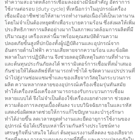
ทำความสะอาดหลังการเชื่อมลงอย่างมีนัยสำคัญ อัตราการ
ใช้งานต่อรอบ (duty cycle) ที่เหนือกว่าในอุปกรณ์เครื่อง
เชื่อมมืออาชีพช่วยให้สามารถทำงานต่อเนื่องได้เป็นเวลานาน
โดยไม่จำเป็นต้องหยุดพักเพื่อระบายความร้อน ซึ่งส่งผลให้เพิ่ม
ประสิทธิภาพการผลิตอย่างมากในสภาพแวดล้อมการผลิตที่มี
ปริมาณสูง เครื่องเหล่านี้มาพร้อมคุณสมบัติด้านความ
ปลอดภัยขั้นสูงที่ปกป้องทั้งผู้ปฏิบัติงานและอุปกรณ์จาก
อันตรายด้านไฟฟ้า ความเสียหายจากความร้อน และข้อผิด
พลาดในการปฏิบัติงาน จึงช่วยลดอุบัติเหตุในสถานที่ทำงาน
และต้นทุนประกันภัยลงได้ พารามิเตอร์การเชื่อมที่สม่ำเสมอ
กันช่วยให้ได้ผลลัพธ์ที่สามารถทำซ้ำได้ ขจัดความแปรปรวนที่
นำไปสู่งานซ่อมแซมซ้ำและของเสียจากวัสดุในกระบวนการ
ผลิต ความหลากหลายของอุปกรณ์เครื่องเชื่อมรุ่นทันสมัย
ทำให้เครื่องหนึ่งเครื่องสามารถรองรับกระบวนการเชื่อม
หลายแบบได้ จึงไม่จำเป็นต้องใช้เครื่องแยกต่างหาก ช่วยลด
ความต้องการลงทุนเบื้องต้นลง ระบบวินิจฉัยภายในและรหัส
แสดงข้อผิดพลาดช่วยให้การแก้ไขปัญหาและบำรุงรักษา
ทำได้ง่ายขึ้น ลดเวลาหยุดทำงานและยืดอายุการใช้งานของ
อุปกรณ์ ข้อได้เปรียบเหล่านี้รวมกันสร้างประโยชน์ทาง
เศรษฐกิจที่น่าสนใจ ได้แก่ ต้นทุนแรงงานที่ลดลง ของเสียจาก
วัสดุที่ลดลง การควบคุมคุณภาพที่ดีขึ้น และความปลอดภัยใน