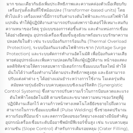
มาก ขณะเดียวกันยังเพิ่มประสิทธิภาพและความคล่องตัวเมื่อเทียบกับ
เครื่องรุ่นดั้งเดิมที่ใช้หม้อแปลง (Transformer-based units) โดย
ทั่วไปแล้ว เครื่องเหล่านี้มีการปรับค่าแรงดันไฟฟ้าและกระแสไฟฟ้าได้
แปรผัน ทำให้ผู้ปฏิบัติงานสามารถปรับแต่งพารามิเตอร์ให้เหมาะสมกับ
ความหนาของวัสดุ รูปแบบของการต่อชิ้นส่วน และตำแหน่งการเชื่อม
ได้อย่างยืดหยุ่น อุปกรณ์เครื่องเชื่อมขั้นสูงยังมาพร้อมระบบรักษาความ
ปลอดภัยในตัว เช่น ระบบป้องกันการร้อนเกิน (Thermal Overload
Protection), ระบบป้องกันแรงดันไฟฟ้ากระชาก (Voltage Surge
Protection) และระบบตัดการทำงานอัตโนมัติ เพื่อป้องกันความเสีย
หายต่ออุปกรณ์และเพิ่มความปลอดภัยให้แก่ผู้ปฏิบัติงาน หน้าจอแสดง
ผลดิจิทัลช่วยให้ตรวจสอบพารามิเตอร์การเชื่อมแบบเรียลไทม์ ทำให้
มั่นใจได้ว่าเครื่องทำงานได้ตามประสิทธิภาพสูงสุด และยังสามารถ
ปรับแต่งค่าต่าง ๆ ได้อย่างแม่นยำระหว่างการใช้งาน โมเดลรุ่นทัน
สมัยหลายรุ่นยังมีระบบควบคุมแบบซิงเนอร์จิสติก (Synergistic
Control Systems) ซึ่งสามารถปรับความเร็วในการป้อนลวดและแรง
ดันไฟฟ้าโดยอัตโนมัติ ตามชนิดและขนาดความหนาของวัสดุที่ผู้
ปฏิบัติงานเลือกไว้ ความก้าวหน้าทางเทคโนโลยียังขยายไปถึงความ
สามารถในการเชื่อมแบบพัลส์ (Pulse Welding) ซึ่งช่วยลดปริมาณ
ความร้อนที่ป้อนเข้า และลดการบิดงอของวัสดุบางลงอย่างมีนัยสำคัญ
อุปกรณ์เครื่องเชื่อมระดับมืออาชีพมักมีฟีเจอร์ขั้นสูง เช่น ระบบควบคุม
ความชัน (Slope Control) สำหรับการเติมรอยหลุม (Crater Filling),