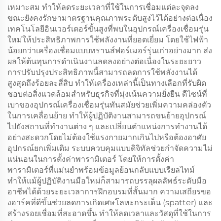
เหมาะสม ทำให้ลดระยะเวลาที่ใช้ในการเชื่อมแต่ละจุดลง
ขณะยังคงรักษามาตรฐานคุณภาพระดับสูงไว้ได้อย่างต่อเนื่อง
เทคโนโลยีอินเวอร์เตอร์ขั้นสูงที่พบในอุปกรณ์เครื่องเชื่อมรุ่น
ใหม่ให้ประสิทธิภาพการใช้พลังงานที่ยอดเยี่ยม โดยใช้ไฟฟ้า
น้อยกว่าเครื่องเชื่อมแบบทรานส์ฟอร์เมอร์รุ่นเก่าอย่างมาก ส่ง
ผลให้ต้นทุนการดำเนินงานลดลงอย่างต่อเนื่องในระยะยาว
การปรับปรุงประสิทธิภาพนี้สามารถลดการใช้พลังงานได้
สูงสุดถึงร้อยละสี่สิบ ทำให้เครื่องเหล่านี้เป็นทางเลือกที่รับผิด
ชอบต่อสิ่งแวดล้อมสำหรับธุรกิจที่มุ่งเน้นความยั่งยืน ดีไซน์ที่
เบาของอุปกรณ์เครื่องเชื่อมรุ่นทันสมัยช่วยเพิ่มความคล่องตัว
ในการเคลื่อนย้าย ทำให้ผู้ปฏิบัติงานสามารถขนย้ายอุปกรณ์
ไปยังสถานที่ทำงานต่าง ๆ และเปลี่ยนตำแหน่งการทำงานได้
อย่างสะดวกโดยไม่ต้องใช้แรงกายมากเกินไปหรือต้องอาศัย
อุปกรณ์ยกเพิ่มเติม ระบบควบคุมแบบดิจิทัลช่วยกำจัดความไม่
แน่นอนในการตั้งค่าพารามิเตอร์ โดยให้การตั้งค่า
พารามิเตอร์ที่แม่นยำพร้อมข้อมูลย้อนกลับแบบเรียลไทม์
ทำให้แม้ผู้ปฏิบัติงานมือใหม่ก็สามารถบรรลุผลลัพธ์ระดับมือ
อาชีพได้ด้วยระยะเวลาการฝึกอบรมที่สั้นมาก ความเสถียรขอ
งอาร์คที่ดีขึ้นช่วยลดการเกิดเศษโลหะกระเด็น (spatter) และ
สร้างรอยเชื่อมที่สะอาดขึ้น ทำให้ลดเวลาและวัสดุที่ใช้ในการ