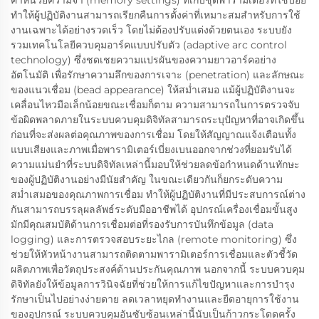
ค่าหน่วยความจำ (memory settings) ที่เก็บชุดพารามิเตอร์ที่ใช้บ่อย
ทำให้ผู้ปฏิบัติงานสามารถเรียกคืนการตั้งค่าที่เหมาะสมสำหรับการใช้
งานเฉพาะได้อย่างรวดเร็ว โดยไม่ต้องปรับแต่งด้วยตนเอง ระบบยัง
รวมเทคโนโลยีควบคุมอาร์คแบบปรับตัว (adaptive arc control
technology) ซึ่งชดเชยความแปรผันของความยาวอาร์คอย่าง
อัตโนมัติ เพื่อรักษาความลึกของการเจาะ (penetration) และลักษณะ
ของแนวเชื่อม (bead appearance) ให้สม่ำเสมอ แม้ผู้ปฏิบัติงานจะ
เคลื่อนไหวมือเล็กน้อยขณะเชื่อมก็ตาม ความสามารถในการตรวจจับ
ข้อผิดพลาดภายในระบบควบคุมดิจิทัลสามารถระบุปัญหาที่อาจเกิดขึ้น
ก่อนที่จะส่งผลต่อคุณภาพของการเชื่อม โดยให้สัญญาณแจ้งเตือนทั้ง
แบบเสียงและภาพเมื่อพารามิเตอร์เบี่ยงเบนออกจากช่วงที่ยอมรับได้
ความแม่นยำที่ระบบดิจิทัลเหล่านี้มอบให้ช่วยลดข้อกำหนดด้านทักษะ
ของผู้ปฏิบัติงานอย่างมีนัยสำคัญ ในขณะเดียวกันก็ยกระดับความ
สม่ำเสมอของคุณภาพการเชื่อม ทำให้ผู้ปฏิบัติงานที่มีประสบการณ์ต่าง
กันสามารถบรรลุผลลัพธ์ระดับมืออาชีพได้ อุปกรณ์เครื่องเชื่อมขั้นสูง
มักมีคุณสมบัติด้านการเชื่อมต่อที่รองรับการบันทึกข้อมูล (data
logging) และการตรวจสอบระยะไกล (remote monitoring) ซึ่ง
ช่วยให้หัวหน้างานสามารถติดตามพารามิเตอร์การเชื่อมและตัวชี้วัด
ผลิตภาพเพื่อวัตถุประสงค์ด้านประกันคุณภาพ นอกจากนี้ ระบบควบคุม
ดิจิทัลยังให้ข้อมูลการวินิจฉัยที่ช่วยให้การแก้ไขปัญหาและการบำรุง
รักษาเป็นไปอย่างง่ายดาย ลดเวลาหยุดทำงานและยืดอายุการใช้งาน
ของอุปกรณ์ ระบบควบคุมอันซับซ้อนเหล่านี้นับเป็นก้าวกระโดดครั้ง