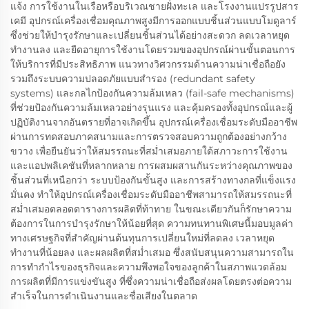
แจ้ง การใช้งานในเรือหรือบริเวณชายฝั่งทะเล และโรงงานแปรรูปสาร
เคมี อุปกรณ์เครื่องเชื่อมคุณภาพสูงมีการออกแบบชิ้นส่วนแบบโมดูลาร์
ซึ่งช่วยให้บำรุงรักษาและเปลี่ยนชิ้นส่วนได้อย่างสะดวก ลดเวลาหยุด
ทำงานลง และยืดอายุการใช้งานโดยรวมของอุปกรณ์ผ่านขั้นตอนการ
ให้บริการที่มีประสิทธิภาพ แนวทางวิศวกรรมด้านความน่าเชื่อถือยัง
รวมถึงระบบความปลอดภัยแบบสำรอง (redundant safety
systems) และกลไกป้องกันความล้มเหลว (fail-safe mechanisms)
ที่ช่วยป้องกันความล้มเหลวอย่างรุนแรง และคุ้มครองทั้งอุปกรณ์และผู้
ปฏิบัติงานจากอันตรายที่อาจเกิดขึ้น อุปกรณ์เครื่องเชื่อมระดับมืออาชีพ
ผ่านการทดสอบภาคสนามและการตรวจสอบความถูกต้องอย่างกว้าง
ขวาง เพื่อยืนยันว่าให้สมรรถนะที่สม่ำเสมอภายใต้สภาวะการใช้งาน
และแอปพลิเคชันที่หลากหลาย การผสมผสานกันระหว่างคุณภาพของ
ชิ้นส่วนที่เหนือกว่า ระบบป้องกันขั้นสูง และการสร้างทางกลที่แข็งแรง
มั่นคง ทำให้อุปกรณ์เครื่องเชื่อมระดับมืออาชีพสามารถให้สมรรถนะที่
สม่ำเสมอตลอดตารางการผลิตที่ท้าทาย ในขณะเดียวกันก็รักษาความ
ต้องการในการบำรุงรักษาให้น้อยที่สุด ความทนทานพิเศษนี้มอบมูลค่า
ทางเศรษฐกิจที่สำคัญผ่านต้นทุนการเปลี่ยนใหม่ที่ลดลง เวลาหยุด
ทำงานที่น้อยลง และผลผลิตที่สม่ำเสมอ ซึ่งสนับสนุนความสามารถใน
การทำกำไรของธุรกิจและความพึงพอใจของลูกค้าในสภาพแวดล้อม
การผลิตที่มีการแข่งขันสูง ที่ซึ่งความน่าเชื่อถือส่งผลโดยตรงต่อความ
สำเร็จในการดำเนินงานและชื่อเสียงในตลาด