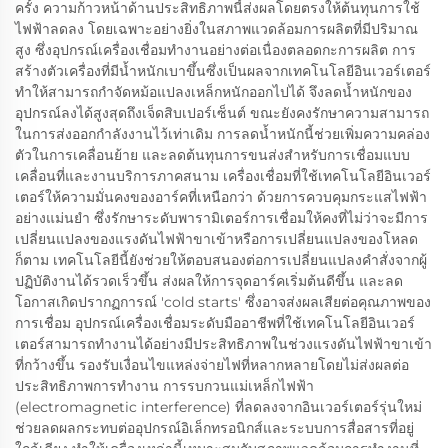
ครั้ง ความก้าวหน้าด้านประสิทธิภาพนี้ส่งผลโดยตรงให้ต้นทุนการใช้
ไฟฟ้าลดลง โดยเฉพาะอย่างยิ่งในสภาพแวดล้อมการผลิตที่มีปริมาณ
สูง ซึ่งอุปกรณ์เครื่องเชื่อมทำงานอย่างต่อเนื่องตลอดกะการผลิต การ
สร้างตัวเครื่องที่มีน้ำหนักเบาขึ้นซึ่งเป็นผลจากเทคโนโลยีอินเวอร์เตอร์
ทำให้สามารถกำจัดหม้อแปลงเหล็กหนักออกไปได้ จึงลดน้ำหนักของ
อุปกรณ์ลงได้สูงสุดถึงเจ็ดสิบเปอร์เซ็นต์ ขณะยังคงรักษาความสามารถ
ในการส่งออกกำลังงานไว้เท่าเดิม การลดน้ำหนักนี้ช่วยเพิ่มความคล่อง
ตัวในการเคลื่อนย้าย และลดต้นทุนการขนส่งสำหรับการเชื่อมแบบ
เคลื่อนที่และงานบริการภาคสนาม เครื่องเชื่อมที่ใช้เทคโนโลยีอินเวอร์
เตอร์ให้ความมั่นคงของอาร์คที่เหนือกว่า ด้วยการควบคุมกระแสไฟฟ้า
อย่างแม่นยำ ซึ่งรักษาระดับพารามิเตอร์การเชื่อมให้คงที่ไม่ว่าจะมีการ
เปลี่ยนแปลงของแรงดันไฟฟ้าขาเข้าหรือการเปลี่ยนแปลงของโหลด
ก็ตาม เทคโนโลยีนี้ยังช่วยให้ตอบสนองต่อการเปลี่ยนแปลงคำสั่งจากผู้
ปฏิบัติงานได้รวดเร็วขึ้น ส่งผลให้การจุดอาร์คเริ่มต้นดีขึ้น และลด
โอกาสเกิดปรากฏการณ์ 'cold starts' ซึ่งอาจส่งผลเสียต่อคุณภาพของ
การเชื่อม อุปกรณ์เครื่องเชื่อมระดับมืออาชีพที่ใช้เทคโนโลยีอินเวอร์
เตอร์สามารถทำงานได้อย่างมีประสิทธิภาพในช่วงแรงดันไฟฟ้าขาเข้า
ที่กว้างขึ้น รองรับเงื่อนไขแหล่งจ่ายไฟที่หลากหลายโดยไม่ส่งผลต่อ
ประสิทธิภาพการทำงาน การรบกวนแม่เหล็กไฟฟ้า
(electromagnetic interference) ที่ลดลงจากอินเวอร์เตอร์รุ่นใหม่
ช่วยลดผลกระทบต่ออุปกรณ์อิเล็กทรอนิกส์และระบบการสื่อสารที่อยู่