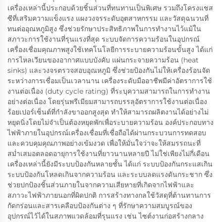
เครื่องเหล่านี้ประกอบด้วยชิ้นส่วนที่ทนทานเป็นพิเศษ รวมถึงโครงแชส
ซีที่เสริมความแข็งแรง แผงวงจรระดับอุตสาหกรรม และวัสดุฉนวนที่
ทนต่ออุณหภูมิสูง ซึ่งช่วยรักษาประสิทธิภาพในการทำงานไว้แม้ใน
สภาวะการใช้งานที่รุนแรงที่สุด ระบบจัดการความร้อนในอุปกรณ์
เครื่องเชื่อมคุณภาพสูงใช้เทคโนโลยีการระบายความร้อนขั้นสูง ได้แก่
การไหลเวียนของอากาศแบบบังคับ แผ่นกระจายความร้อน (heat
sinks) และวงจรตรวจสอบอุณหภูมิ ซึ่งช่วยป้องกันไม่ให้เครื่องร้อนจัด
ระหว่างการเชื่อมเป็นเวลานาน เครื่องระดับมืออาชีพมีค่าอัตราการใช้
งานต่อเนื่อง (duty cycle rating) ที่ระบุความสามารถในการทำงาน
อย่างต่อเนื่อง โดยรุ่นพรีเมียมสามารถบรรลุอัตราการใช้งานต่อเนื่อง
ร้อยเปอร์เซ็นต์ที่กำลังขาออกสูงสุด ทำให้สามารถผลิตงานได้อย่างไม่
หยุดนิ่งโดยไม่จำเป็นต้องหยุดพักเพื่อระบายความร้อน องค์ประกอบทาง
ไฟฟ้าภายในอุปกรณ์เครื่องเชื่อมที่เชื่อถือได้ผ่านกระบวนการทดสอบ
และควบคุมคุณภาพอย่างเข้มงวด เพื่อให้มั่นใจว่าจะให้สมรรถนะที่
สม่ำเสมอตลอดอายุการใช้งานที่ยาวนานหลายปี ไม่ใช่เพียงไม่กี่เดือน
เครื่องเหล่านี้ยังมีระบบป้องกันหลายชั้น ได้แก่ ระบบป้องกันกระแสเกิน
ระบบป้องกันโหลดเกินจากความร้อน และระบบลดแรงดันกระชาก ซึ่ง
ช่วยปกป้องชิ้นส่วนภายในจากความเสียหายที่เกิดจากไฟฟ้าและ
สภาวะไฟฟ้าภายนอกที่ผิดปกติ การสร้างทางกลใช้วัสดุที่ต้านทานการ
กัดกร่อนและสารเคลือบป้องกันต่าง ๆ ที่รักษาความสมบูรณ์ของ
อุปกรณ์ไว้ได้ในสภาพแวดล้อมที่รุนแรง เช่น ไซต์งานก่อสร้างกลาง