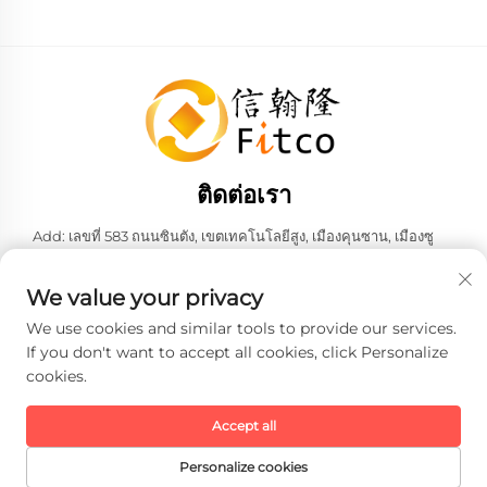
ติดต่อเรา
Add: เลขที่ 583 ถนนซินตัง, เขตเทคโนโลยีสูง, เมืองคุนซาน, เมืองซู
โจว, มณฑลเจียงซู, สาธารณรัฐประชาชนจีน 215316
โทรศัพท์:
+86-137 6186 0079
We value your privacy
อีเมล:
[email protected]
We use cookies and similar tools to provide our services.
If you don't want to accept all cookies, click Personalize
cookies.
ลิขสิทธิ์ © 2026 บริษัท เฟธ-ฮั่น อินเทลลิเจนท์ เทคโนโลยี จำกัด ทั้งหมด
สงวนสิทธิ์ -
นโยบายความเป็นส่วนตัว
Accept all
Personalize cookies