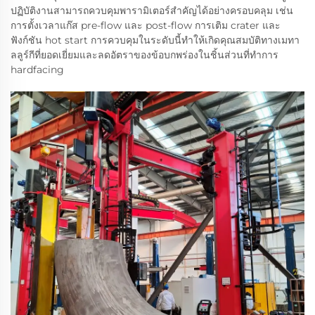
ปฏิบัติงานสามารถควบคุมพารามิเตอร์สำคัญได้อย่างครอบคลุม เช่น
การตั้งเวลาแก๊ส pre-flow และ post-flow การเติม crater และ
ฟังก์ชัน hot start การควบคุมในระดับนี้ทำให้เกิดคุณสมบัติทางเมทา
ลลูร์กีที่ยอดเยี่ยมและลดอัตราของข้อบกพร่องในชิ้นส่วนที่ทำการ
hardfacing