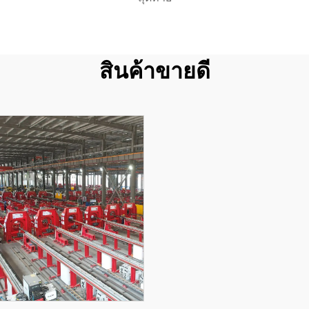
สินค้าขายดี