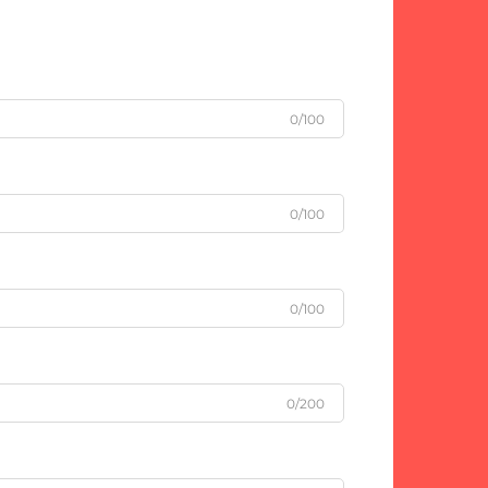
0/100
0/100
0/100
0/200