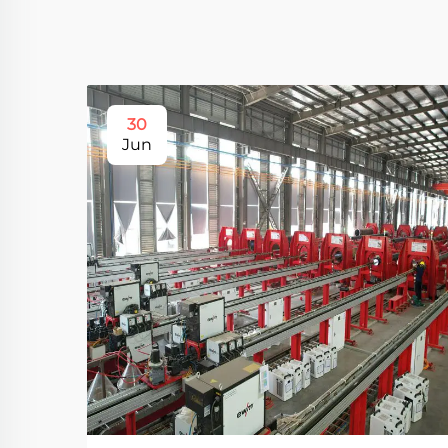
30
Jun