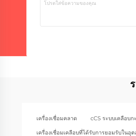
ร
เครื่องเชื่อมคลาด
cCS ระบบเคลือบกะ
เครื่องเชื่อมเคลือบที่ได้รับการยอมรับในอ