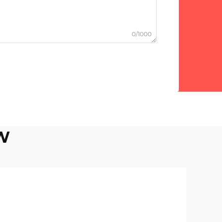
0/1000
AW