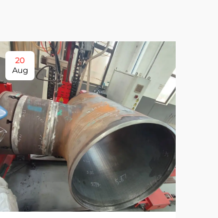
20
1
Aug
Ma