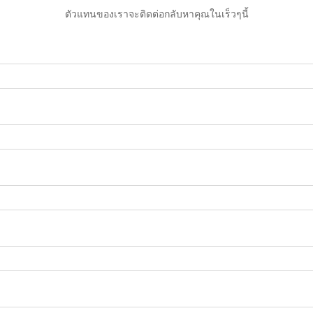
ตัวแทนของเราจะติดต่อกลับหาคุณในเร็วๆนี้