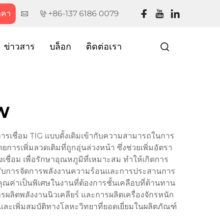
าคา
+86-137 6186 0079
ข่าวสาร
บล็อก
ติดต่อเรา
AW
รเชื่อม TIG แบบดั้งเดิมเข้ากับความสามารถในการ
พิ่มลวดเติมที่ถูกอุ่นล่วงหน้า ซึ่งช่วยเพิ่มอัตรา
่อม เพื่อรักษาอุณหภูมิที่เหมาะสม ทำให้เกิดการ
สำหรับการจัดการพลังงานความร้อนและการประสานการ
ุณค่าเป็นพิเศษในงานที่ต้องการชั้นเคลือบที่ต้านทาน
ผลิตพลังงานนิวเคลียร์ และการผลิตเครื่องจักรหนัก
เพิ่มสมบัติทางโลหะวิทยาที่ยอดเยี่ยมในผลิตภัณฑ์