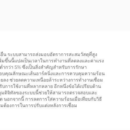
อื่น ระบบสามารถส่งมอบอัตราการสะสมวัสดุที่สูง
ิ่มขึ้นนี้แปลเป็นเวลาในการทำงานที่ลดลงและค่าแรง
่ำกว่า 5% ซึ่งเป็นสิ่งสำคัญสำหรับการรักษา
ลย ขอบคุณลักษณะเส้นอาร์คนิ่งและการควบคุมความร้อน
น้อยลง ช่วยลดความเหนื่อยล้าระหว่างการทำงานเชื่อม
ารใช้งานที่หลากหลาย อีกหนึ่งข้อได้เปรียบด้าน
บคุมดิจิทัลของระบบนี้ช่วยให้สามารถตรวจสอบและ
อกจากนี้ การลดการใส่ความร้อนเมื่อเทียบกับวิธี
ามต้องการในการปรับแต่งหลังการเชื่อม