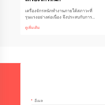
เครื่องจักรหนักทำงานภายใต้สภาวะที่
รุนแรงอย่างต่อเนื่อง จึงประสบกับการ
สึกหรอจากแรงเสียดสี การกัดกร่อน และ
ดูเพิ่มเติม
ความเครียดเชิงกล ซึ่งส่งผลให้ส่วนประกอบ
สำคัญเสื่อมสภาพลงอย่างค่อยเป็นค่อยไป
เมื่ออุปกรณ์ราคาแพงเริ่มแสดงอาการ
เสื่อมโทรม ผู้ผลิตและผู้ปฏิบัติงาน...
อีเมล