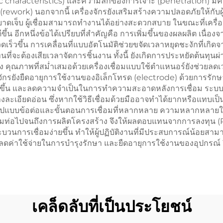
arc characteristics) และความลึกของการเจาะ (penetration) มีค
ork) นอกจากนี้ เครื่องจักรยังเสริมสร้างความปลอดภัยให้กับผู้
รบาดเจ็บ ผู้เชื่อมสามารถทำงานได้อย่างสะดวกสบาย ในขณะที่เครื่
น อีกหนึ่งข้อได้เปรียบที่สำคัญคือ การเพิ่มขึ้นของผลผลิต เน
เร็วขึ้น การเคลื่อนที่แบบอัตโนมัติช่วยขจัดเวลาหยุดชะงักที่เกิดจ
แทนที่จะต้องเสียเวลาจัดการชิ้นงาน ทั้งนี้ ยังเกิดการประหยัดต้นทุ
ดลง คุณภาพที่สม่ำเสมอด้วยเครื่องเชื่อมแบบใช้ตำแหนอร์ยังช่ว
องจักรยังยืดอายุการใช้งานของอิเล็กโทรด (electrode) ด้วยการร
อาดขึ้น และลดความจำเป็นในการทำความสะอาดหลังการเชื่อม ระบบค
งละเอียดอ่อน ซึ่งหากใช้วิธีเชื่อมด้วยมืออาจทำได้ยากหรือแทบเป
แบบข้อต่อและขั้นตอนการเชื่อมที่หลากหลาย ความหลากหลายใน
มท่อไปจนถึงการผลิตโครงสร้าง จึงให้ผลตอบแทนจากการลงทุน (RO
การเชื่อมง่ายขึ้น ทำให้ผู้ปฏิบัติงานที่มีประสบการณ์น้อยสามาร
ยลดค่าใช้จ่ายในการบำรุงรักษา และยืดอายุการใช้งานของอุปกรณ์ จึ
เคล็ดลับที่เป็นประโยชน์