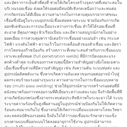
และอัตราการเย็นตัวที่คงที่ ช่วยให้เกิดโครงสร้างจุลภาคที่เหมาะสมใน
บริเวณรอยเชื่อม ส่งผลให้รอยต่อมีสมบัติเชิงกลเหนือกว่าและทนต่อ
การกัดกร่อนได้ดีเยี่ยม ความสามารถในการควบคุมบรรยากาศขณะ
เชื่อมซึ่งมีอยู่ในระบบอุปกรณ์เชื่อมท่อหลายระบบ ช่วยป้องกันการเกิด
ออกซิเดชันและการปนเปื้อนระหว่างการเชื่อม ทำให้ได้รอยเชื่อมที่
สะอาด มีคุณภาพสูง ผิวเรียบเนียน และมีความสมบูรณ์ภายในอย่าง
ยอดเยี่ยม การควบคุมพารามิเตอร์การเชื่อมอย่างแม่นยำ เช่น กระแส
ไฟฟ้า แรงดันไฟฟ้า ความเร็วในการเคลื่อนตัวของหัวเชื่อม และอัตรา
การไหลของก๊าซป้องกัน สร้างสภาวะที่เหมาะสมสำหรับการเชื่อมแบบ
เจาะทะลุทั้งหมด (full penetration welds) ที่มีการบิดงอและแรง
ตกค้างต่ำสุด ระดับของการควบคุมนี้มีความสำคัญอย่างยิ่งโดยเฉพาะ
เมื่อเชื่อมชิ้นส่วนที่มีความสำคัญสูง เช่น ถังความดัน ระบบท่อส่ง และ
อุปกรณ์ผลิตพลังงาน ซึ่งหากเกิดความล้มเหลวของรอยต่ออาจนำไปสู่
ผลกระทบร้ายแรงอย่างรุนแรง ความสามารถในการเชื่อมแบบหลาย
รอบ (multi-pass welding) ช่วยให้อุปกรณ์สามารถสร้างรอยต่อที่มี
ผนังหนาพร้อมการหลอมรวมที่ดีเยี่ยมระหว่างแต่ละรอบ จึงกำจัดพื้นที่ที่
อาจเกิดข้อบกพร่องซึ่งอาจกระทบต่อประสิทธิภาพในระยะยาวได้ ระบบ
ระบายความร้อนขั้นสูงที่ผสานอยู่ในอุปกรณ์ช่วยป้องกันไม่ให้เกิดความ
ร้อนสะสมมากเกินไป ซึ่งอาจก่อให้เกิดการเปลี่ยนแปลงทางโลหะวิทยา
และลดสมบัติของรอยต่อ จึงมั่นใจได้ว่ารอยเชื่อมจะรักษาความแข็ง
แรงตามแบบที่ออกแบบไว้ตลอดอายุการใช้งาน อุปกรณ์สามารถ