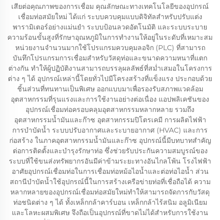
เสียต่อคุณภาพของการเชื่อม คุณลักษณะทางเทคโนโลยีของอุปกรณ์
เชื่อมท่อสมัยใหม่ ได้แก่ ระบบควบคุมแบบดิจิทัลสำหรับปรับแต่ง
พารามิเตอร์อย่างแม่นยำ ระบบป้อนลวดอัตโนมัติ และระบบระบาย
ความร้อนขั้นสูงที่รักษาอุณหภูมิในการทำงานให้อยู่ในระดับที่เหมาะสม
หน่วยงานจำนวนมากใช้โปรแกรมควบคุมลอจิก (PLC) ที่สามารถ
บันทึกโปรแกรมการเชื่อมสำหรับวัสดุท่อและขนาดความหนาที่แตก
ต่างกัน ทำให้ผู้ปฏิบัติงานสามารถบรรลุผลลัพธ์ที่สม่ำเสมอในโครงการ
ต่าง ๆ ได้ อุปกรณ์เหล่านี้โดยทั่วไปมีโครงสร้างที่แข็งแรง ประกอบด้วย
ชิ้นส่วนที่ทนทานเป็นพิเศษ ออกแบบมาเพื่อรองรับสภาพแวดล้อม
อุตสาหกรรมที่รุนแรงและการใช้งานอย่างต่อเนื่อง แอปพลิเคชันของ
อุปกรณ์เชื่อมท่อครอบคลุมอุตสาหกรรมหลากหลาย รวมถึง
อุตสาหกรรมน้ำมันและก๊าซ อุตสาหกรรมปิโตรเคมี การผลิตไฟฟ้า
การบำบัดน้ำ ระบบปรับอากาศและระบายอากาศ (HVAC) และการ
ก่อสร้าง ในภาคอุตสาหกรรมน้ำมันและก๊าซ อุปกรณ์นี้มีบทบาทสำคัญ
ต่อการติดตั้งและบำรุงรักษาท่อ ซึ่งช่วยรับประกันความสมบูรณ์ของ
ระบบที่ใช้ขนส่งทรัพยากรอันมีค่าข้ามระยะทางอันไกลโพ้น โรงไฟฟ้า
อาศัยอุปกรณ์เชื่อมท่อในการเชื่อมท่อหม้อไอน้ำและต่อท่อไอน้ำ ส่วน
สถานีบำบัดน้ำใช้อุปกรณ์นี้ในการสร้างเครือข่ายท่อที่เชื่อถือได้ ความ
หลากหลายของอุปกรณ์เชื่อมท่อสมัยใหม่ทำให้สามารถจัดการกับวัสดุ
ท่อชนิดต่าง ๆ ได้ ทั้งเหล็กกล้าคาร์บอน เหล็กกล้าไร้สนิม อลูมิเนียม
และโลหะผสมพิเศษ จึงถือเป็นอุปกรณ์ที่ขาดไม่ได้สำหรับการใช้งาน