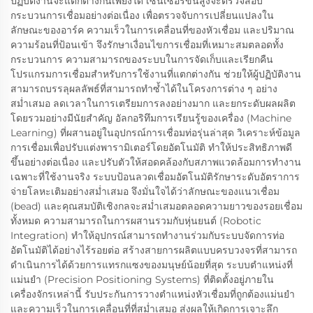
ปฏิบัติงานจะแตกต่างกันเพียงใด เซนเซอร์ขั้นสูงจะตรวจสอบ
กระบวนการเชื่อมอย่างต่อเนื่อง เพื่อตรวจจับการเปลี่ยนแปลงใน
ลักษณะของอาร์ค ความเร็วในการเคลื่อนที่ของหัวเชื่อม และปริมาณ
ความร้อนที่ป้อนเข้า จึงรักษาเงื่อนไขการเชื่อมที่เหมาะสมตลอดทั้ง
กระบวนการ ความสามารถของระบบในการจัดเก็บและเรียกคืน
โปรแกรมการเชื่อมสำหรับการใช้งานที่แตกต่างกัน ช่วยให้ผู้ปฏิบัติงาน
สามารถบรรลุผลลัพธ์ที่สามารถทำซ้ำได้ในโครงการต่าง ๆ อย่าง
สม่ำเสมอ ลดเวลาในการเตรียมการลงอย่างมาก และยกระดับผลผลิต
โดยรวมอย่างมีนัยสำคัญ อัลกอริทึมการเรียนรู้ของเครื่อง (Machine
Learning) ที่ผสานอยู่ในอุปกรณ์การเชื่อมท่อรุ่นล่าสุด วิเคราะห์ข้อมูล
การเชื่อมเพื่อปรับแต่งพารามิเตอร์โดยอัตโนมัติ ทำให้ประสิทธิภาพดี
ขึ้นอย่างต่อเนื่อง และปรับตัวให้สอดคล้องกับสภาพแวดล้อมการทำงาน
เฉพาะที่ใช้งานจริง ระบบป้อนลวดเชื่อมอัตโนมัติรักษาระดับอัตราการ
จ่ายโลหะเติมอย่างสม่ำเสมอ จึงมั่นใจได้ว่าลักษณะของแนวเชื่อม
(bead) และคุณสมบัติเชิงกลจะสม่ำเสมอตลอดความยาวของรอยเชื่อม
ทั้งหมด ความสามารถในการผสานรวมกับหุ่นยนต์ (Robotic
Integration) ทำให้อุปกรณ์สามารถทำงานร่วมกับระบบจัดการท่อ
อัตโนมัติได้อย่างไร้รอยต่อ สร้างสายการผลิตแบบครบวงจรที่สามารถ
ดำเนินการได้ด้วยการแทรกแซงของมนุษย์น้อยที่สุด ระบบตำแหน่งที่
แม่นยำ (Precision Positioning Systems) ที่ติดตั้งอยู่ภายใน
เครื่องจักรเหล่านี้ รับประกันการวางตำแหน่งหัวเชื่อมที่ถูกต้องแม่นยำ
และความเร็วในการเคลื่อนที่ที่สม่ำเสมอ ส่งผลให้เกิดการเจาะลึก