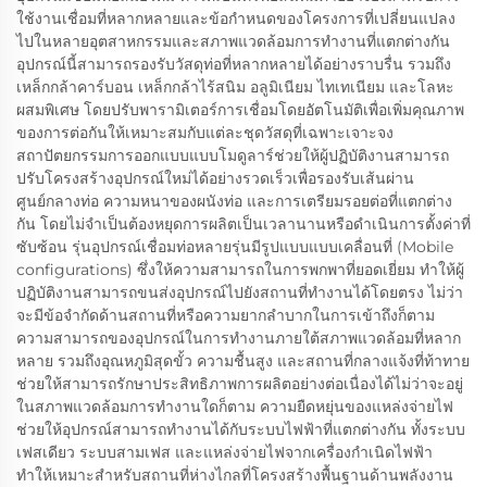
ใช้งานเชื่อมที่หลากหลายและข้อกำหนดของโครงการที่เปลี่ยนแปลง
ไปในหลายอุตสาหกรรมและสภาพแวดล้อมการทำงานที่แตกต่างกัน
อุปกรณ์นี้สามารถรองรับวัสดุท่อที่หลากหลายได้อย่างราบรื่น รวมถึง
เหล็กกล้าคาร์บอน เหล็กกล้าไร้สนิม อลูมิเนียม ไทเทเนียม และโลหะ
ผสมพิเศษ โดยปรับพารามิเตอร์การเชื่อมโดยอัตโนมัติเพื่อเพิ่มคุณภาพ
ของการต่อกันให้เหมาะสมกับแต่ละชุดวัสดุที่เฉพาะเจาะจง
สถาปัตยกรรมการออกแบบแบบโมดูลาร์ช่วยให้ผู้ปฏิบัติงานสามารถ
ปรับโครงสร้างอุปกรณ์ใหม่ได้อย่างรวดเร็วเพื่อรองรับเส้นผ่าน
ศูนย์กลางท่อ ความหนาของผนังท่อ และการเตรียมรอยต่อที่แตกต่าง
กัน โดยไม่จำเป็นต้องหยุดการผลิตเป็นเวลานานหรือดำเนินการตั้งค่าที่
ซับซ้อน รุ่นอุปกรณ์เชื่อมท่อหลายรุ่นมีรูปแบบแบบเคลื่อนที่ (Mobile
configurations) ซึ่งให้ความสามารถในการพกพาที่ยอดเยี่ยม ทำให้ผู้
ปฏิบัติงานสามารถขนส่งอุปกรณ์ไปยังสถานที่ทำงานได้โดยตรง ไม่ว่า
จะมีข้อจำกัดด้านสถานที่หรือความยากลำบากในการเข้าถึงก็ตาม
ความสามารถของอุปกรณ์ในการทำงานภายใต้สภาพแวดล้อมที่หลาก
หลาย รวมถึงอุณหภูมิสุดขั้ว ความชื้นสูง และสถานที่กลางแจ้งที่ท้าทาย
ช่วยให้สามารถรักษาประสิทธิภาพการผลิตอย่างต่อเนื่องได้ไม่ว่าจะอยู่
ในสภาพแวดล้อมการทำงานใดก็ตาม ความยืดหยุ่นของแหล่งจ่ายไฟ
ช่วยให้อุปกรณ์สามารถทำงานได้กับระบบไฟฟ้าที่แตกต่างกัน ทั้งระบบ
เฟสเดียว ระบบสามเฟส และแหล่งจ่ายไฟจากเครื่องกำเนิดไฟฟ้า
ทำให้เหมาะสำหรับสถานที่ห่างไกลที่โครงสร้างพื้นฐานด้านพลังงาน